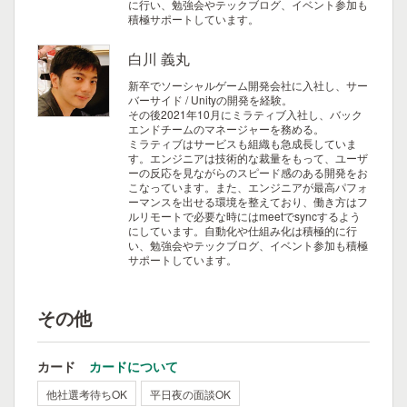
に行い、勉強会やテックブログ、イベント参加も
積極サポートしています。
白川 義丸
新卒でソーシャルゲーム開発会社に入社し、サー
バーサイド / Unityの開発を経験。
その後2021年10月にミラティブ入社し、バック
エンドチームのマネージャーを務める。
ミラティブはサービスも組織も急成長していま
す。エンジニアは技術的な裁量をもって、ユーザ
ーの反応を見ながらのスピード感のある開発をお
こなっています。また、エンジニアが最高パフォ
ーマンスを出せる環境を整えており、働き方はフ
ルリモートで必要な時にはmeetでsyncするよう
にしています。自動化や仕組み化は積極的に行
い、勉強会やテックブログ、イベント参加も積極
サポートしています。
その他
カード
カードについて
他社選考待ちOK
平日夜の面談OK