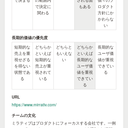
で決まる
の範囲内
される面
個々のプ
で決定に
もある
ロダクト
関わる
方針にか
かわらな
い
長期的価値の優先度
短期的な
どちらか
どちらと
どちらか
長期的な
売上を重
といえば
もいえな
といえば
ユーザ価
視せざる
短期的な
い
長期的な
値が重視
を得ない
売上が重
ユーザ価
できてい
状態であ
視されて
値を重視
る
る
いる
できてい
る
URL
https://www.mirrativ.com/
チームの文化
ミラティブはプロダクトにフォーカスする会社です。一例