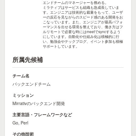
エンドチームのマネージャーを務める。
ミラティブはサービスも組織も急成長していま
す。エンジニアは技術的な裁量をもって、ユーザ
ーの反応を見ながらのスピード感のある開発をお
こなっています。また、エンジニアが最高パフォ
ーマンスを出せる環境を整えており、働き方はフ
ルリモートで必要な時にはmeetでsyncするよう
にしています。自動化や仕組み化は積極的に行
い、勉強会やテックブログ、イベント参加も積極
サポートしています。
所属先候補
チーム名
バックエンドチーム
ミッション
Mirrativのバックエンド開発
主要言語・フレームワークなど
Go, Perl
その他技術