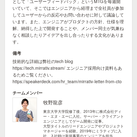
として「ユーザーフィードバック」というMTGを毎週開
いていて、そこではエンジニアから経理まで全社員が参加
してユーザーからの反応やお問い合わせに対して議論して
います。また、エンジニアがプロダクトの方針、仕様を理
解、納得した上で開発することや、メンバー同士が気兼ね
なく相談したりアイデアを出し合ったりする文化がありま
す。
備考
技術的な詳細は弊社のtech blog
https://tech.mirrativ.stream/ エンジニア採用向け資料もあ
るためご覧ください。
https://speakerdeck.com/hr_team/mirrativ-letter-from-cto
チームメンバー
牧野龍彦
東京大学大学院修了後、2013年に株式会社ディ
ー・エヌ・エーに入社。サーバー・クライアント
エンジニアとしてゲーム開発に従事。
大型タイトルのリードエンジニアやプロジェクト
マネージャーを経験。2019年にミラティブに入
社。入社時は新規事業のエンジニアを担当。