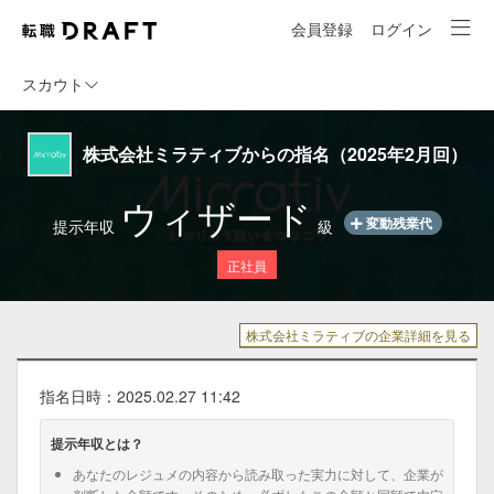
会員登録
ログイン
スカウト
株式会社ミラティブからの指名（2025年2月回）
ウィザード
変動残業代
提示年収
級
正社員
株式会社ミラティブの企業詳細を見る
指名日時：2025.02.27 11:42
提示年収とは？
あなたのレジュメの内容から読み取った実力に対して、企業が