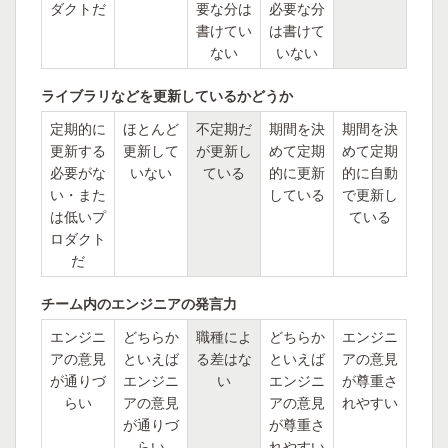
ダクトだ
要な分は
必要な分
書けてい
は書けて
ない
いない
ライブラリなどを更新しているかどうか
定期的に
ほとんど
不定期だ
期間を決
期間を決
更新する
更新して
が更新し
めて定期
めて定期
必要がな
いない
ている
的に更新
的に自動
い・また
している
で更新し
は低いプ
ている
ロダクト
だ
チーム内のエンジニアの発言力
エンジニ
どちらか
職種によ
どちらか
エンジニ
アの意見
といえば
る差はな
といえば
アの意見
が通りづ
エンジニ
い
エンジニ
が尊重さ
らい
アの意見
アの意見
れやすい
が通りづ
が尊重さ
らい
れやすい