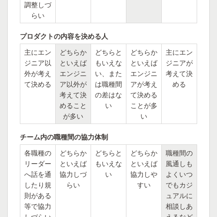
調整しづ
らい
プロダクトの内容を決める人
主にエン
どちらか
どちらと
どちらか
主にエン
ジニア以
といえば
もいえな
といえば
ジニアが
外が考え
エンジニ
い、また
エンジニ
考えて決
て決める
ア以外が
は職種間
アが考え
める
考えて決
の差はな
て決める
めること
い
ことが多
が多い
い
チーム内の職種間の協力体制
各職種の
どちらか
どちらと
どちらか
職種間の
リーダー
といえば
もいえな
といえば
風通しも
へ話を通
協力しづ
い
協力しや
よくいつ
したり規
らい
すい
でもカジ
則がある
ュアルに
等で協力
相談しあ
しづらい
えるなど