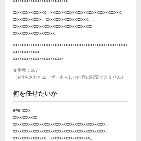
xxxxxxxxxxxxxxxxxxxxxxxxx
xxxxxxxxxxxxxxx、xxxxxxxxxxxxxxxxxxxxxxxxxxxxxxxx。
xxxxxxxxxxxxx、xxxxxxxxxxxxxxxxxxx、
xxxxxxxxxxxxxxxxxxxxxxxxxxxxxxxxxxxx、
xxxxxxxxxxxxxxxxxxx。
xxxxxxxxxxxxxxxxxxxxxxxxxxxxxxxxxxxxxxxxxxxxxxxxxxxx
xxxxxxxxxxxx
xxxxxxxxxxxxxxxxxxxxxxx
文字数：537
（※指名されたユーザー本人しか内容は閲覧できません）
何を任せたいか
### xxxx
xxxxxxxxxxx、
xxxxxxxxxxxxxxxxxxxxxxxxxxxxxxxxxxxxxxxxxx。
xxxxxxxxxxxxxxxxxxxxxxxxxxxxxxxxxxxxxxxxxx。
xxxxxxxxxxxxxxx、xxxxxxxxxxxxxxxxxx。