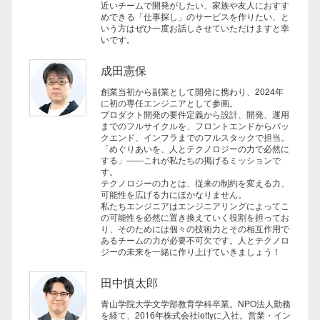
近いチームで開発がしたい、家族や友人におすす
めできる「仕事探し」のサービスを作りたい、と
いう方はぜひ一度お話しさせていただけますと幸
いです。
成田憲保
創業当初から副業として開発に携わり、2024年
に初の専任エンジニアとして参画。
プロダクト開発の要件定義から設計、開発、運用
までのフルサイクルを、フロントエンドからバッ
クエンド、インフラまでのフルスタックで担当。
「めぐりあいを、人とテクノロジーの力で必然に
する」――これが私たちの掲げるミッションで
す。
テクノロジーの力とは、従来の制約を変える力、
可能性を広げる力にほかなりません。
私たちエンジニアはエンジニアリングによってこ
の可能性を必然に置き換えていく役割を担ってお
り、そのためには個々の技術力とその相互作用で
あるチームの力が必要不可欠です。人とテクノロ
ジーの未来を一緒に作り上げていきましょう！
田中慎太郎
青山学院大学文学部教育学科卒業。NPO法人勤務
を経て、2016年株式会社iettyに入社。営業・イン