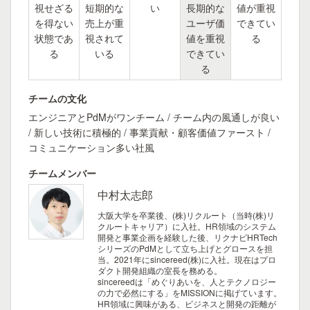
視せざる
短期的な
い
長期的な
値が重視
を得ない
売上が重
ユーザ価
できてい
状態であ
視されて
値を重視
る
る
いる
できてい
る
チームの文化
エンジニアとPdMがワンチーム / チーム内の風通しが良い
/ 新しい技術に積極的 / 事業貢献・顧客価値ファースト /
コミュニケーション多い社風
チームメンバー
中村太志郎
大阪大学を卒業後、(株)リクルート（当時(株)リ
クルートキャリア）に入社。HR領域のシステム
開発と事業企画を経験した後、リクナビHRTech
シリーズのPdMとして立ち上げとグロースを担
当。2021年にsincereed(株)に入社。現在はプロ
ダクト開発組織の室長を務める。
sincereedは「めぐりあいを、人とテクノロジー
の力で必然にする」をMISSIONに掲げています。
HR領域に興味がある、ビジネスと開発の距離が