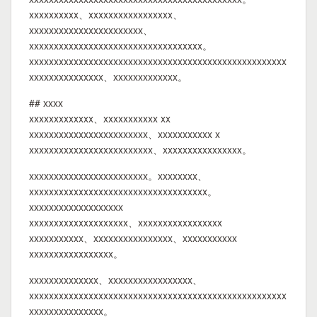
xxxxxxxxxx、xxxxxxxxxxxxxxxxx、
xxxxxxxxxxxxxxxxxxxxxxx、
xxxxxxxxxxxxxxxxxxxxxxxxxxxxxxxxxxx。
xxxxxxxxxxxxxxxxxxxxxxxxxxxxxxxxxxxxxxxxxxxxxxxxxxxx
xxxxxxxxxxxxxxx、xxxxxxxxxxxxx。
## xxxx
xxxxxxxxxxxxx、xxxxxxxxxxx xx
xxxxxxxxxxxxxxxxxxxxxxxx、xxxxxxxxxxx x
xxxxxxxxxxxxxxxxxxxxxxxxx、xxxxxxxxxxxxxxxx。
xxxxxxxxxxxxxxxxxxxxxxxx。xxxxxxxx、
xxxxxxxxxxxxxxxxxxxxxxxxxxxxxxxxxxxx。
xxxxxxxxxxxxxxxxxxx
xxxxxxxxxxxxxxxxxxxx、xxxxxxxxxxxxxxxxx
xxxxxxxxxxx、xxxxxxxxxxxxxxxx、xxxxxxxxxxx
xxxxxxxxxxxxxxxxx。
xxxxxxxxxxxxxx、xxxxxxxxxxxxxxxxx、
xxxxxxxxxxxxxxxxxxxxxxxxxxxxxxxxxxxxxxxxxxxxxxxxxxxx
xxxxxxxxxxxxxxx。