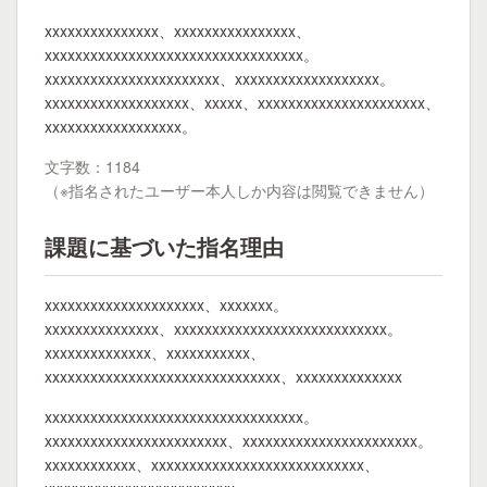
xxxxxxxxxxxxxxx、xxxxxxxxxxxxxxxx、
xxxxxxxxxxxxxxxxxxxxxxxxxxxxxxxxxx。
xxxxxxxxxxxxxxxxxxxxxxx、xxxxxxxxxxxxxxxxxxx。
xxxxxxxxxxxxxxxxxxx、xxxxx、xxxxxxxxxxxxxxxxxxxxxx、
xxxxxxxxxxxxxxxxxx。
文字数：1184
（※指名されたユーザー本人しか内容は閲覧できません）
課題に基づいた指名理由
xxxxxxxxxxxxxxxxxxxxx、xxxxxxx。
xxxxxxxxxxxxxxx、xxxxxxxxxxxxxxxxxxxxxxxxxxxx。
xxxxxxxxxxxxxx、xxxxxxxxxxx、
xxxxxxxxxxxxxxxxxxxxxxxxxxxxxxx、xxxxxxxxxxxxxx
xxxxxxxxxxxxxxxxxxxxxxxxxxxxxxxxxx。
xxxxxxxxxxxxxxxxxxxxxxxx、xxxxxxxxxxxxxxxxxxxxxxx。
xxxxxxxxxxxx、xxxxxxxxxxxxxxxxxxxxxxxxxxxx、