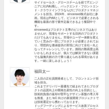
サイドセールス・グロースチームを経てITエンジ
ニアに社内転職し、バックエンド・フロントエン
ド・クラウドインフラならびにプロダクトマネジ
メントを担当。2024年、sincereed株式会社に参
画。現在はPdMとして、ビジネスで必要とされる
機能を最善の形で要件定義できるよう奮闘中で
す。
sincereedはプロダクト主導のビジネスではあり
ませんが、現場をサポートする目的のプロダクト
だけでもありません。市場やユーザー体験を変え
ていく営みの一部にプロダクトが必要とされてお
り、理想的な価値提供の実現に向けて全社一丸と
なってチャレンジしています。挑戦の難易度は高
いかもしれませんが、個人では解決できない課題
でも協働共創の力で乗り越えられる環境がありま
す。一緒に楽しみましょう！
福田太一
二人目の正社員開発者として、フロントエンド領
域を担当。
これまでデリバリー最優先で組まれてきたプロダ
クトの品質向上や開発生産性の向上を目的とし、
技術的負債の返却や堅牢なデザイン基盤の導入等
を推進、また toC 向けの新規開発プロジェクトで
は技術選定から携わっております。
ドッグフーディングによるサービス改善プロセス