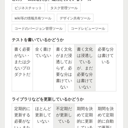
ビジネスチャット
タスク管理ツール
wiki等の情報共有ツール
デザイン共有ツール
コードのバージョン管理ツール
コードレビューツール
テストを書いているかどうか
書く必要
全く書け
書く文化
書く文化
必要な分
がない・
ていない
がまだ浸
は浸透し
は書けて
または少
透してお
ている
いる
ないプロ
らず、必
が、まだ
ダクトだ
要な分は
必要な分
書けてい
は書けて
ない
いない
ライブラリなどを更新しているかどうか
定期的に
ほとんど
不定期だ
期間を決
期間を決
更新する
更新して
が更新し
めて定期
めて定期
必要がな
いない
ている
的に更新
的に自動
い・また
している
で更新し