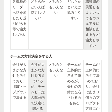
各職種の
どちらか
どちらと
どちらか
職種間の
リーダー
といえば
もいえな
といえば
風通しも
へ話を通
協力しづ
い
協力しや
よくいつ
したり規
らい
すい
でもカジ
則がある
ュアルに
等で協力
相談しあ
しづらい
えるなど
協力しや
すい
チームの方針決定をする人
会社が大
会社が大
どちらと
チームが
チームが
まかな方
まかな方
もいえな
主体的に
主体的に
針を考え
針を考え
い
考えて決
考えて決
ており、
ている
めるが、
めてお
ほぼトッ
が、チー
会社の方
り、会社
プダウン
ムも一定
針に左右
はあまり
で決まる
の範囲内
される面
個々のプ
で決定に
もある
ロダクト
関わる
方針にか