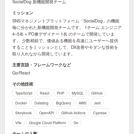
SocialDog 新機能開発チーム
ミッション
SNSマネジメントプラットフォーム「SocialDog」の機能
毎に分かれた新機能開発チームです。 1チーム エンジニア
4~5名 + PO兼デザイナー 1名 のチームで開発していま
す。 少数精鋭で、価値ある機能を高速にユーザーへ提供
することをミッションとして、DX改善やモダンな技術を
取り入れながら開発しています。
主要言語・フレームワークなど
Go/React
その他技術
TypeScript
React
PHP
MySQL
GitHub
Docker
Datadog
BigQuery
AWS
Jest
Storybook
OpenAPI
GitHub Actions
Cypress
Vite
Google Cloud Platform
Go
チームの人数