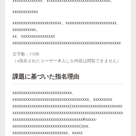
xxxxxxxxxxxxxx、xxxxxxxxxxxxxxxxxxxxxxxxxxxxxx。
xxxxxxxxxxxx
xxxxxxxxxxxxxxxxxxxxxxx、xxxxxxxxxxxxxxxxxxxxxxxx、
xxxxxxxxxxx。
xx、xxxxxxxxxxxxxxxx
xxxxxxxxxxxxxxxxxxxxxxxxxxxxxxxxxxxxxxxxxxxxxxxxxxx
文字数：1105
（※指名されたユーザー本人しか内容は閲覧できません）
課題に基づいた指名理由
xxxxxxxxxxxxxxxxxxxxxxxxxxxx、
xxxxxxxxxxxxxxxxxxxxxxxxxxxxxxxxxxxx。xxxxxxxxx
xxxxxxxxxxxxxxxxxxxxxxxxxxx(xxxxxxxxxxxxxxxxxxxxxxxx
xxxxxxxxxxxxxxxxxxxxxxxxxxxxxxxxxxxxxxxxxxxxxxxxxxxx
xxxxxxxxxxxxxxxxxxxxxxxxxxxxxxxxx#xxxxx-
xxxxxxxxxxxxxxxxxxxxxxxxxxxxxxxx)xxx、
xxxxxxxxxxxxxxxxxxxxxxxxxx。xxxxx