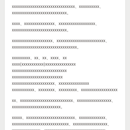
xxxxxxxxxxxxxxxxxxxxxxxxxxxxxxx、xxxxxxxxxx、
xxxxxxxxxxxxxxxxxxxxxxxxxxx。
xxxx、xxxxxxxxxxxxxxx、xxxxxxxxxxxxxxxxxx、
xxxxxxxxxxxxxxxxxxxxxxxxxxx。
xxxxxxxxxxxxxxxxxxxx、xxxxxxxxxxxxxxxxxxxxxxxx、
xxxxxxxxxxxxxxxxxxxxxxxxxxxxxxxx。
xxxxxxxxx、xx、xx、xxxx、xx
xxxx(xxxxxxxxxxx)xxxxxxxxxxxxxxx
xxxxxxxxxxxxxxxxxxxxxxxxxxx
xxxxxxxxxxxxxxxxxxxxxxxxx
xxxxxxxxxxxxxxxxxxxxx、xxxxxxxxxxxxxxx
xxxxxxxxxxx、xxxxxxxx、xxxxxxxxx、xxxxxxxxxxxxxxxxxx
xx、xxxxxxxxxxxxxxxxxxxxxxxxxx、xxxxxxxxxxxxxxxxx、
xxxxxxxxxxxxxxxxxxxxxxxx。
xxxxx、xxxxxxxxxxxxxxxxxxxxxxxx、xxxxxxxxxxxxx、
xxxxxxxxxxxxxxxxxxxxxxxxxxxx、xxxxxxxxxxxxxxxxx、