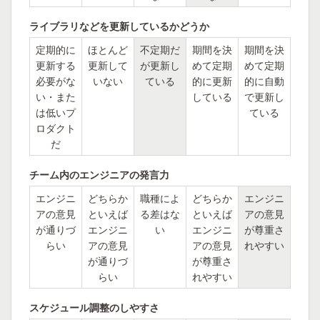
ライブラリなどを更新しているかどうか
定期的に
ほとんど
不定期だ
期間を決
期間を決
更新する
更新して
が更新し
めて定期
めて定期
必要がな
いない
ている
的に更新
的に自動
い・また
している
で更新し
は低いプ
ている
ロダクト
だ
チーム内のエンジニアの発言力
エンジニ
どちらか
職種によ
どちらか
エンジニ
アの意見
といえば
る差はな
といえば
アの意見
が通りづ
エンジニ
い
エンジニ
が尊重さ
らい
アの意見
アの意見
れやすい
が通りづ
が尊重さ
らい
れやすい
スケジュール調整のしやすさ