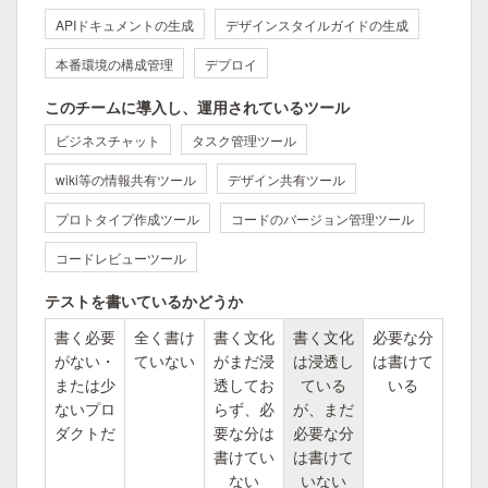
APIドキュメントの生成
デザインスタイルガイドの生成
本番環境の構成管理
デプロイ
このチームに導入し、運用されているツール
ビジネスチャット
タスク管理ツール
wiki等の情報共有ツール
デザイン共有ツール
プロトタイプ作成ツール
コードのバージョン管理ツール
コードレビューツール
テストを書いているかどうか
書く必要
全く書け
書く文化
書く文化
必要な分
がない・
ていない
がまだ浸
は浸透し
は書けて
または少
透してお
ている
いる
ないプロ
らず、必
が、まだ
ダクトだ
要な分は
必要な分
書けてい
は書けて
ない
いない