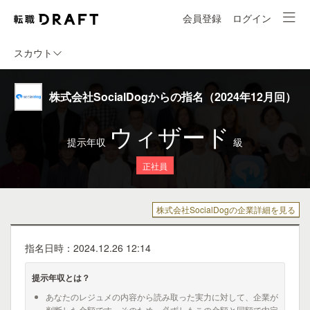
会員登録
ログイン
スカウト
株式会社SocialDogからの指名（2024年12月回）
ウィザード
提示年収
級
正社員
株式会社SocialDogの企業詳細を見る
指名日時：2024.12.26 12:14
提示年収とは？
あなたのレジュメの内容から読み取った実力に対して、企業が
判断した金額です。そのため、必ずしもこの金額と同額で内定