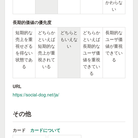
かわらな
い
長期的価値の優先度
短期的な
どちらか
どちらと
どちらか
長期的な
売上を重
といえば
もいえな
といえば
ユーザ価
視せざる
短期的な
い
長期的な
値が重視
を得ない
売上が重
ユーザ価
できてい
状態であ
視されて
値を重視
る
る
いる
できてい
る
URL
https://social-dog.net/ja/
その他
カード
カードについて