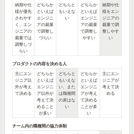
納期や仕
どちらか
どちらと
どちらか
納期や仕
様が優先
といえば
もいえな
といえば
様をエン
されやす
エンジニ
い
エンジニ
ジニアの
く、エン
アの裁量
アの裁量
裁量で調
ジニアの
で調整し
で調整し
整しやす
裁量では
づらい
やすい
い
調整しづ
らい
プロダクトの内容を決める人
主にエン
どちらか
どちらと
どちらか
主にエン
ジニア以
といえば
もいえな
といえば
ジニアが
外が考え
エンジニ
い、また
エンジニ
考えて決
て決める
ア以外が
は職種間
アが考え
める
考えて決
の差はな
て決める
めること
い
ことが多
が多い
い
チーム内の職種間の協力体制