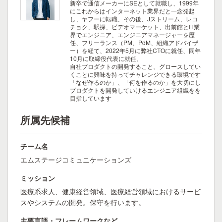
新卒で通信メーカーにSEとして就職し、1999年
にこれからはインターネット業界だと一念発起
し、ヤフーに転職、その後、Jストリーム、レコ
チョク、駅探、ビデオマーケット、出前館とIT業
界でエンジニア、エンジニアマネージャーを歴
任、フリーランス（PM、PdM、組織アドバイザ
ー）を経て、2022年5月に弊社CTOに就任、同年
10月に取締役代表に就任。
自社プロダクトの開発すること、グロースしてい
くことに興味を持ってチャレンジできる環境です
「なぜ作るのか」、「何を作るのか」を大切にし
プロダクトを開発していけるエンジニア組織をを
目指しています
所属先候補
チーム名
エムステージコミュニケーションズ
ミッション
医療系求人、健康経営領域、医療経営領域におけるサービ
スやシステムの開発。保守を行います。
主要言語・フレームワークなど