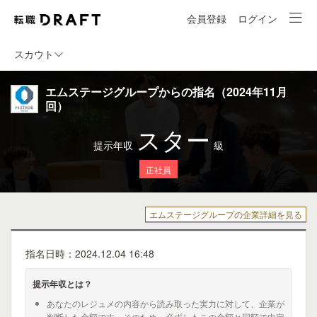
会員登録
ログイン
スカウト
エムステージグループからの指名（2024年11月
回）
スター
提示年収
級
正社員
エムステージグループの企業詳細を見る
指名日時：2024.12.04 16:48
提示年収とは？
あなたのレジュメの内容から読み取った実力に対して、企業が
判断した金額です。そのため、必ずしもこの金額と同額で内定