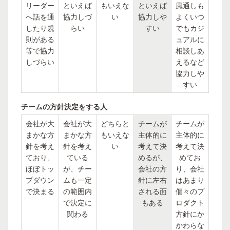
リーダー
といえば
もいえな
といえば
風通しも
へ話を通
協力しづ
い
協力しや
よくいつ
したり規
らい
すい
でもカジ
則がある
ュアルに
等で協力
相談しあ
しづらい
えるなど
協力しや
すい
チームの方針決定をする人
会社が大
会社が大
どちらと
チームが
チームが
まかな方
まかな方
もいえな
主体的に
主体的に
針を考え
針を考え
い
考えて決
考えて決
ており、
ている
めるが、
めてお
ほぼトッ
が、チー
会社の方
り、会社
プダウン
ムも一定
針に左右
はあまり
で決まる
の範囲内
される面
個々のプ
で決定に
もある
ロダクト
関わる
方針にか
かわらな