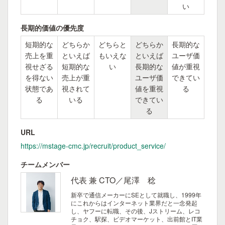
い
長期的価値の優先度
短期的な
どちらか
どちらと
どちらか
長期的な
売上を重
といえば
もいえな
といえば
ユーザ価
視せざる
短期的な
い
長期的な
値が重視
を得ない
売上が重
ユーザ価
できてい
状態であ
視されて
値を重視
る
る
いる
できてい
る
URL
https://mstage-cmc.jp/recruit/product_service/
チームメンバー
代表 兼 CTO／尾澤 稔
新卒で通信メーカーにSEとして就職し、1999年
にこれからはインターネット業界だと一念発起
し、ヤフーに転職、その後、Jストリーム、レコ
チョク、駅探、ビデオマーケット、出前館とIT業