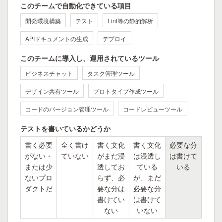
このチームで自動化できている項目
開発環境構築
テスト
Lint等の静的解析
APIドキュメントの生成
デプロイ
このチームに導入し、運用されているツール
ビジネスチャット
タスク管理ツール
デザイン共有ツール
プロトタイプ作成ツール
コードのバージョン管理ツール
コードレビューツール
テストを書いているかどうか
書く必要
全く書け
書く文化
書く文化
必要な分
がない・
ていない
がまだ浸
は浸透し
は書けて
または少
透してお
ている
いる
ないプロ
らず、必
が、まだ
ダクトだ
要な分は
必要な分
書けてい
は書けて
ない
いない