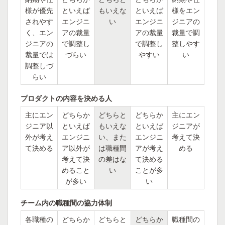
様が優先
といえば
もいえな
といえば
様をエン
されやす
エンジニ
い
エンジニ
ジニアの
く、エン
アの裁量
アの裁量
裁量で調
ジニアの
で調整し
で調整し
整しやす
裁量では
づらい
やすい
い
調整しづ
らい
プロダクトの内容を決める人
主にエン
どちらか
どちらと
どちらか
主にエン
ジニア以
といえば
もいえな
といえば
ジニアが
外が考え
エンジニ
い、また
エンジニ
考えて決
て決める
ア以外が
は職種間
アが考え
める
考えて決
の差はな
て決める
めること
い
ことが多
が多い
い
チーム内の職種間の協力体制
各職種の
どちらか
どちらと
どちらか
職種間の