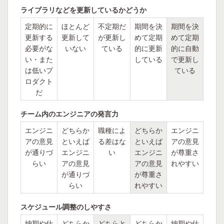
ライブラリなどを更新しているかどうか
定期的に
ほとんど
不定期だ
期間を決
期間を決
更新する
更新して
が更新し
めて定期
めて定期
必要がな
いない
ている
的に更新
的に自動
い・また
している
で更新し
は低いプ
ている
ロダクト
だ
チーム内のエンジニアの発言力
エンジニ
どちらか
職種によ
どちらか
エンジニ
アの意見
といえば
る差はな
といえば
アの意見
が通りづ
エンジニ
い
エンジニ
が尊重さ
らい
アの意見
アの意見
れやすい
が通りづ
が尊重さ
らい
れやすい
スケジュール調整のしやすさ
納期や仕
どちらか
どちらと
どちらか
納期や仕