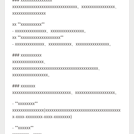
xxxxxxxxxxxxxxxxxxxxxxxxxxxxxxx。xxxxxxxxxxxxxxxx、
xxxxxxxxxxxxxxxx
xx **xxxxxxxxxx**
- xxxxxxxxxxxxxxx、xxxxxxxxxxxxxxxx。
xx **xxxxxxxxxxxxxxxxxxx**
- xxxxxxxxxxxxxx、xxxxxxxxxxx、xxxxxxxxxxxxxxxx。
### xxxxxxxxxx
xxxxxxxxxxxxxxx、
xxxxxxxxxxxxxxxxxxxxxxxxxxxxxxxxxxxxxxxxx、
xxxxxxxxxxxxxxxxx。
### xxxxxxx
xxxxxxxxxxxxxxxxxxxxxxxxxxxx、xxxxxxxxxxxxxxxxxxx。
- **xxxxxxxx**
xxxxxxxxxxxxxxx(xxxxxxxxxxxxxxxxxxxxxxxxxxxxxxxxxxxx
x-xxxx-xxxxxxxx-xxxx-xxxxxxxx)
- **xxxxxx**