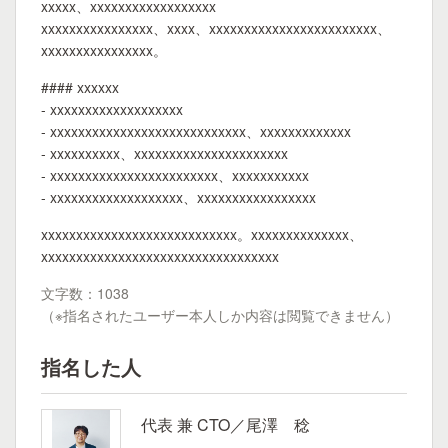
xxxxx、xxxxxxxxxxxxxxxxxx
xxxxxxxxxxxxxxxx、xxxx、xxxxxxxxxxxxxxxxxxxxxxxx、
xxxxxxxxxxxxxxxx。
#### xxxxxx
- xxxxxxxxxxxxxxxxxxx
- xxxxxxxxxxxxxxxxxxxxxxxxxxxx、xxxxxxxxxxxxx
- xxxxxxxxxx、xxxxxxxxxxxxxxxxxxxxxx
- xxxxxxxxxxxxxxxxxxxxxxxx、xxxxxxxxxxx
- xxxxxxxxxxxxxxxxxxx、xxxxxxxxxxxxxxxxx
xxxxxxxxxxxxxxxxxxxxxxxxxxxx。xxxxxxxxxxxxxx、
xxxxxxxxxxxxxxxxxxxxxxxxxxxxxxxxxx
文字数：1038
（※指名されたユーザー本人しか内容は閲覧できません）
指名した人
代表 兼 CTO／尾澤 稔