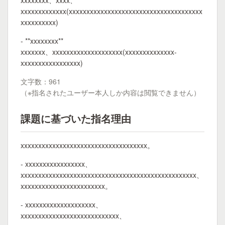
xxxxxxxx、xxxx、
xxxxxxxxxxxxx(xxxxxxxxxxxxxxxxxxxxxxxxxxxxxxxxxxxxxx
xxxxxxxxxx)
- **xxxxxxxx**
xxxxxxx、xxxxxxxxxxxxxxxxxxxx(xxxxxxxxxxxxxx-
xxxxxxxxxxxxxxxxx)
文字数：961
（※指名されたユーザー本人しか内容は閲覧できません）
課題に基づいた指名理由
xxxxxxxxxxxxxxxxxxxxxxxxxxxxxxxxxxxx。
- xxxxxxxxxxxxxxxxx、
xxxxxxxxxxxxxxxxxxxxxxxxxxxxxxxxxxxxxxxxxxxxxxxxxx、
xxxxxxxxxxxxxxxxxxxxxxxx。
- xxxxxxxxxxxxxxxxxxxx、
xxxxxxxxxxxxxxxxxxxxxxxxxxxx、