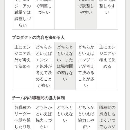
ジニアの
で調整し
で調整し
整しやす
裁量では
づらい
やすい
い
調整しづ
らい
プロダクトの内容を決める人
主にエン
どちらか
どちらと
どちらか
主にエン
ジニア以
といえば
もいえな
といえば
ジニアが
外が考え
エンジニ
い、また
エンジニ
考えて決
て決める
ア以外が
は職種間
アが考え
める
考えて決
の差はな
て決める
めること
い
ことが多
が多い
い
チーム内の職種間の協力体制
各職種の
どちらか
どちらと
どちらか
職種間の
リーダー
といえば
もいえな
といえば
風通しも
へ話を通
協力しづ
い
協力しや
よくいつ
したり規
らい
すい
でもカジ