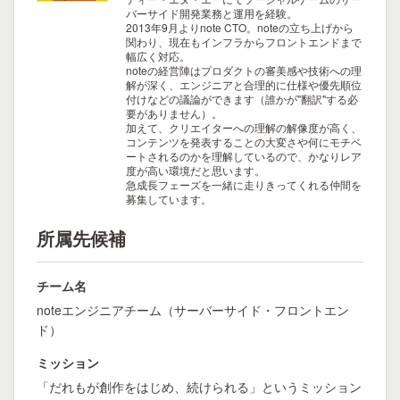
バーサイド開発業務と運用を経験。
2013年9月よりnote CTO。noteの立ち上げから
関わり、現在もインフラからフロントエンドまで
幅広く対応。
noteの経営陣はプロダクトの審美感や技術への理
解が深く、エンジニアと合理的に仕様や優先順位
付けなどの議論ができます（誰かが"翻訳"する必
要がありません）。
加えて、クリエイターへの理解の解像度が高く、
コンテンツを発表することの大変さや何にモチベ
ートされるのかを理解しているので、かなりレア
度が高い環境だと思います。
急成長フェーズを一緒に走りきってくれる仲間を
募集しています。
所属先候補
チーム名
noteエンジニアチーム（サーバーサイド・フロントエン
ド）
ミッション
「だれもが創作をはじめ、続けられる」というミッション