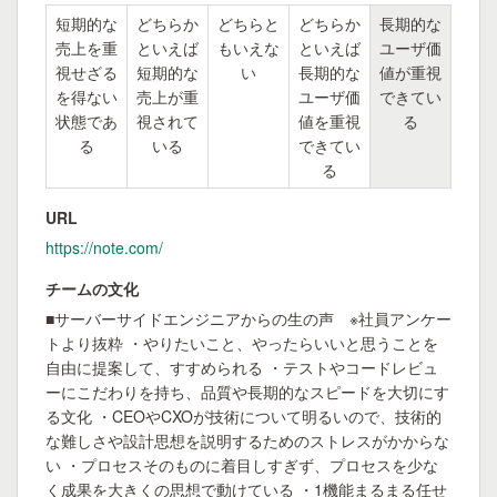
短期的な
どちらか
どちらと
どちらか
長期的な
売上を重
といえば
もいえな
といえば
ユーザ価
視せざる
短期的な
い
長期的な
値が重視
を得ない
売上が重
ユーザ価
できてい
状態であ
視されて
値を重視
る
る
いる
できてい
る
URL
https://note.com/
チームの文化
■サーバーサイドエンジニアからの生の声 ※社員アンケー
トより抜粋 ・やりたいこと、やったらいいと思うことを
自由に提案して、すすめられる ・テストやコードレビュ
ーにこだわりを持ち、品質や長期的なスピードを大切にす
る文化 ・CEOやCXOが技術について明るいので、技術的
な難しさや設計思想を説明するためのストレスがかからな
い ・プロセスそのものに着目しすぎず、プロセスを少な
く成果を大きくの思想で動けている ・1機能まるまる任せ