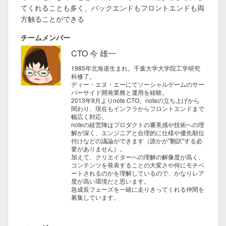
てくれることも多く、バックエンドもフロントエンドも両
方触ることができる
チームメンバー
CTO 今 雄一
1985年北海道生まれ。千葉大学大学院工学研究
科修了。
ディー・エヌ・エーにてソーシャルゲームのサー
バーサイド開発業務と運用を経験。
2013年9月よりnote CTO。noteの立ち上げから
関わり、現在もインフラからフロントエンドまで
幅広く対応。
noteの経営陣はプロダクトの審美感や技術への理
解が深く、エンジニアと合理的に仕様や優先順位
付けなどの議論ができます（誰かが"翻訳"する必
要がありません）。
加えて、クリエイターへの理解の解像度が高く、
コンテンツを発表することの大変さや何にモチベ
ートされるのかを理解しているので、かなりレア
度が高い環境だと思います。
急成長フェーズを一緒に走りきってくれる仲間を
募集しています。