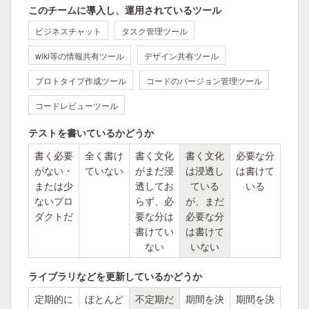
このチームに導入し、運用されているツール
ビジネスチャット
タスク管理ツール
wiki等の情報共有ツール
デザイン共有ツール
プロトタイプ作成ツール
コードのバージョン管理ツール
コードレビューツール
テストを書いているかどうか
書く必要
全く書け
書く文化
書く文化
必要な分
がない・
ていない
がまだ浸
は浸透し
は書けて
または少
透してお
ている
いる
ないプロ
らず、必
が、まだ
ダクトだ
要な分は
必要な分
書けてい
は書けて
ない
いない
ライブラリなどを更新しているかどうか
定期的に
ほとんど
不定期だ
期間を決
期間を決