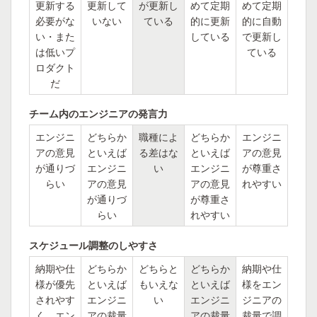
更新する
更新して
が更新し
めて定期
めて定期
必要がな
いない
ている
的に更新
的に自動
い・また
している
で更新し
は低いプ
ている
ロダクト
だ
チーム内のエンジニアの発言力
エンジニ
どちらか
職種によ
どちらか
エンジニ
アの意見
といえば
る差はな
といえば
アの意見
が通りづ
エンジニ
い
エンジニ
が尊重さ
らい
アの意見
アの意見
れやすい
が通りづ
が尊重さ
らい
れやすい
スケジュール調整のしやすさ
納期や仕
どちらか
どちらと
どちらか
納期や仕
様が優先
といえば
もいえな
といえば
様をエン
されやす
エンジニ
い
エンジニ
ジニアの
く、エン
アの裁量
アの裁量
裁量で調