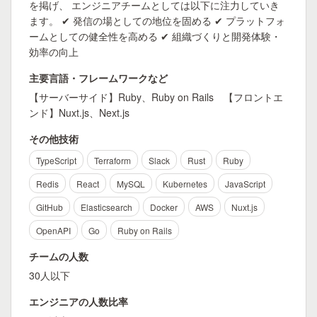
を掲げ、 エンジニアチームとしては以下に注力していき
ます。 ✔ 発信の場としての地位を固める ✔ プラットフォ
ームとしての健全性を高める ✔ 組織づくりと開発体験・
効率の向上
主要言語・フレームワークなど
【サーバーサイド】Ruby、Ruby on Rails 【フロントエ
ンド】Nuxt.js、Next.js
その他技術
TypeScript
Terraform
Slack
Rust
Ruby
Redis
React
MySQL
Kubernetes
JavaScript
GitHub
Elasticsearch
Docker
AWS
Nuxt.js
OpenAPI
Go
Ruby on Rails
チームの人数
30人以下
エンジニアの人数比率