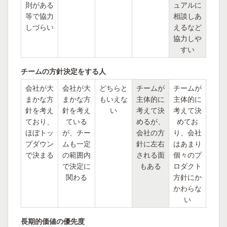
則がある
ュアルに
等で協力
相談しあ
しづらい
えるなど
協力しや
すい
チームの方針決定をする人
会社が大
会社が大
どちらと
チームが
チームが
まかな方
まかな方
もいえな
主体的に
主体的に
針を考え
針を考え
い
考えて決
考えて決
ており、
ている
めるが、
めてお
ほぼトッ
が、チー
会社の方
り、会社
プダウン
ムも一定
針に左右
はあまり
で決まる
の範囲内
される面
個々のプ
で決定に
もある
ロダクト
関わる
方針にか
かわらな
い
長期的価値の優先度