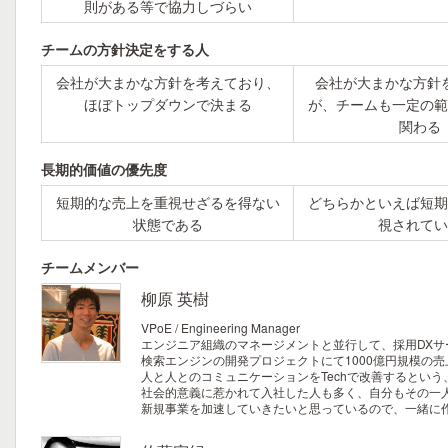
則がある等で協力しづらい
チームの方針決定をする人
会社が大まかな方針を考えており、
会社が大まかな方針
ほぼトップダウンで決まる
が、チームも一定の範
関わる
長期的価値の優先度
短期的な売上を重視せざるを得ない
どちらかといえば短期
状態である
視されてい
チームメンバー
柳原 英樹
VPoE / Engineering Manager
エンジニア組織のマネージメントと並行して、採用DXサービ
検索エンジンの開発プロジェクトにて1000億円規模の
人と人とのコミュニケーションをTechで改善するとい
社会的意義に惹かれて入社した人も多く、自分もその一
新規事業を加速していきたいと思っているので、一緒に