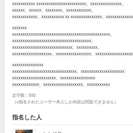
xxxxxxxxxxx xxxxxxxxxxxxxxxxxxxxxxxx、xxxxxxxxxxxxxxx。
xxxxxx、xxxxxx、xxxxxxxx、xxxxxxxxxxxx。
xxxxxxxxxxxx、xxxxxxxxxxx xx xxxxxxxxxxxxxxx、xxxxxxxxxxxx
xxxxxxx
xxxxxxxxxxxxxxxxxxxxxxxxxxxxxxxxxxxxxxxxxxxxxxx。
xxxxxxxxxxxxxxxxxxxxxxxxxxxxxxxxxxxxxx。
xxxxxxxxxxxxxxxxxxxxxxxxxxxxx、xxxxxxxxxx。
xxxxxxxxxxxxxxxxxxx、xxxxxxxxxxxxxxxxx、xxxxxxxxxxxxxxxxx
xxxxxxxxxxxxxxx
xxxxxxxxxxxxxxxxxxxxxxxxxxxxxxx、xxxxxxxxxxxxxxxxxxxxx
xxxxxxxxxxxxxxxxxxxxx、xxxxxxxxxxxxxxxxx
xxxxxxxxxxxxx、xxxxxxxxxxxxxxxxxxx、xxxxxxxxxxx
文字数：592
（※指名されたユーザー本人しか内容は閲覧できません）
指名した人