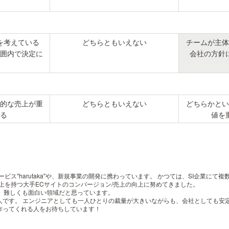
を考えている
どちらともいえない
チームが主体
囲内で決定に
会社の方針
的な売上が重
どちらともいえない
どちらかとい
る
値を
ス"harutaka"や、新規事業の開発に携わっています。
かつては、SI企業にて複
売上を持つ大手ECサイトのコンバージョン/売上の向上に努めてきました。
う、難しくも面白い領域だと思っています。
人です。
エンジニアとしても一人ひとりの裁量が大きいながらも、会社としても安
作ってくれる人をお待ちしています！