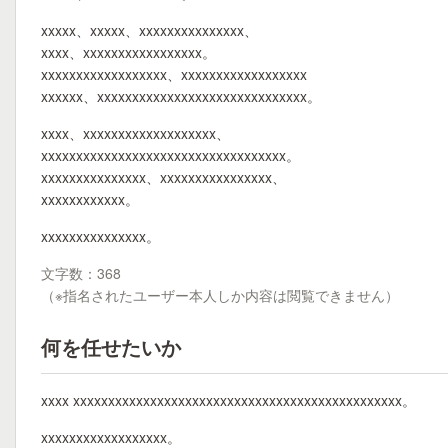
xxxxx、xxxxx、xxxxxxxxxxxxxxx、
xxxx、xxxxxxxxxxxxxxxxx。
xxxxxxxxxxxxxxxxxx、xxxxxxxxxxxxxxxxxx
xxxxxx、xxxxxxxxxxxxxxxxxxxxxxxxxxxxxx。
xxxx、xxxxxxxxxxxxxxxxxxx、
xxxxxxxxxxxxxxxxxxxxxxxxxxxxxxxxxxx。
xxxxxxxxxxxxxxx、xxxxxxxxxxxxxxxx、
xxxxxxxxxxxx。
xxxxxxxxxxxxxxx。
文字数：368
（※指名されたユーザー本人しか内容は閲覧できません）
何を任せたいか
xxxx xxxxxxxxxxxxxxxxxxxxxxxxxxxxxxxxxxxxxxxxxxxxxxx。
xxxxxxxxxxxxxxxxxx。