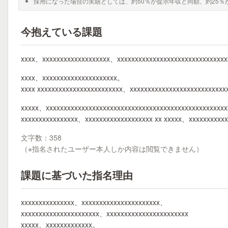
採用になった場合の実績としては、約50％が提示年収と同額、約25％
今抱えている課題
xxxx、xxxxxxxxxxxxxxxxxxx、xxxxxxxxxxxxxxxxxxxxxxxxxxxxxx
xxxx、xxxxxxxxxxxxxxxxxxxxx。
xxxx xxxxxxxxxxxxxxxxxxxxxxxx、xxxxxxxxxxxxxxxxxxxxxxxxxx
xxxxx、xxxxxxxxxxxxxxxxxxxxxxxxxxxxxxxxxxxxxxxxxxxxxxxxxx
xxxxxxxxxxxxxxxx、xxxxxxxxxxxxxxxxxxx xx xxxxx、xxxxxxxxxx
文字数：358
（※指名されたユーザー本人しか内容は閲覧できません）
課題に基づいた指名理由
xxxxxxxxxxxxxxx、xxxxxxxxxxxxxxxxxxxxxx、
xxxxxxxxxxxxxxxxxxxxxx、xxxxxxxxxxxxxxxxxxxxxxx
xxxxx、xxxxxxxxxxxxx。