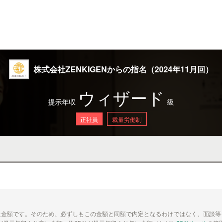
株式会社ZENKIGENからの指名（2024年11月回）
ウィザード
提示年収
級
正社員
裁量労働制
た金額です。そのため、必ずしもこの金額と同額で内定となるわけではなく、面談等