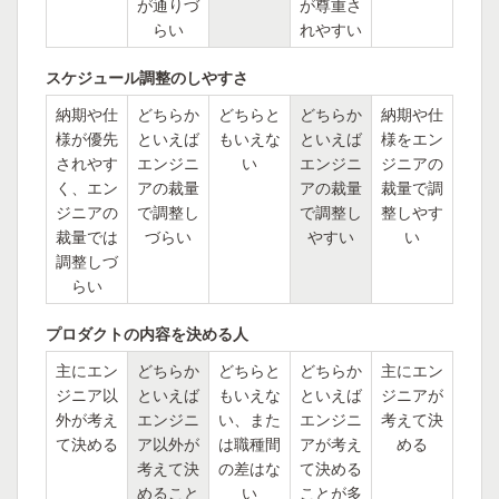
が通りづ
が尊重さ
らい
れやすい
スケジュール調整のしやすさ
納期や仕
どちらか
どちらと
どちらか
納期や仕
様が優先
といえば
もいえな
といえば
様をエン
されやす
エンジニ
い
エンジニ
ジニアの
く、エン
アの裁量
アの裁量
裁量で調
ジニアの
で調整し
で調整し
整しやす
裁量では
づらい
やすい
い
調整しづ
らい
プロダクトの内容を決める人
主にエン
どちらか
どちらと
どちらか
主にエン
ジニア以
といえば
もいえな
といえば
ジニアが
外が考え
エンジニ
い、また
エンジニ
考えて決
て決める
ア以外が
は職種間
アが考え
める
考えて決
の差はな
て決める
めること
い
ことが多