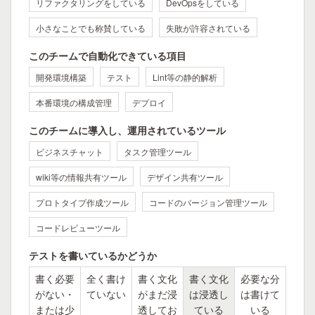
リファクタリングをしている
DevOpsをしている
小さなことでも称賛している
失敗が許容されている
このチームで自動化できている項目
開発環境構築
テスト
Lint等の静的解析
本番環境の構成管理
デプロイ
このチームに導入し、運用されているツール
ビジネスチャット
タスク管理ツール
wiki等の情報共有ツール
デザイン共有ツール
プロトタイプ作成ツール
コードのバージョン管理ツール
コードレビューツール
テストを書いているかどうか
書く必要
全く書け
書く文化
書く文化
必要な分
がない・
ていない
がまだ浸
は浸透し
は書けて
または少
透してお
ている
いる