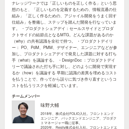
ナレッジワークでは「正しいものを正しく作る」という思
想のもと、「正しいものを定義するための、情報流通の仕
組み」「正しく作るための、アジャイル開発をうまく回す
仕組み」を整備し、ステップを踏んだ開発を行なっていま
す。 ・プロダクトシェアデイ：セールスサイドとプロダ
クトサイドの結節点となるMTG。どんな課題があるのか
（why）の共有認識を全社で持つ。 ・プロダクトデイリ
ー： PO、PdM、PMM、デザイナー、エンジニアなどが参
加し、プロダクトシェアデイで発見した課題に対する打ち
手（what）を議論する。 ・DesignDoc ：プロダクトデイ
リーで議論された打ち手に対し、どのように開発で実現す
るか（how）を議論する 早期に認識の差異を埋めるコスト
を払うことで、作ってから誤りに気づき作り直すというコ
ストを払うリスクを軽減しています。
チームメンバー
味野大輔
2018年、株式会社FOLIO入社。フロントエンド
エンジニア、バックエンドエンジニア、プロダク
トマネージャー職に従事。
2020年、Resily株式会社入社。フロントエンドエ