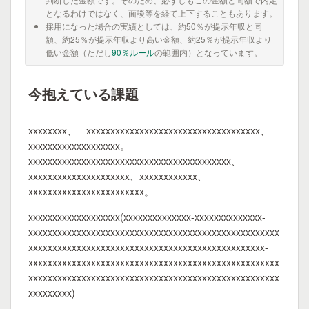
となるわけではなく、面談等を経て上下することもあります。
採用になった場合の実績としては、約50％が提示年収と同
額、約25％が提示年収より高い金額、約25％が提示年収より
低い金額（ただし
90％ルール
の範囲内）となっています。
今抱えている課題
xxxxxxxx、 xxxxxxxxxxxxxxxxxxxxxxxxxxxxxxxxxxxx、
xxxxxxxxxxxxxxxxxxx。
xxxxxxxxxxxxxxxxxxxxxxxxxxxxxxxxxxxxxxxxxx、
xxxxxxxxxxxxxxxxxxxxx、xxxxxxxxxxxx、
xxxxxxxxxxxxxxxxxxxxxxxx。
xxxxxxxxxxxxxxxxxxx(xxxxxxxxxxxxxx-xxxxxxxxxxxxxx-
xxxxxxxxxxxxxxxxxxxxxxxxxxxxxxxxxxxxxxxxxxxxxxxxxxxx
xxxxxxxxxxxxxxxxxxxxxxxxxxxxxxxxxxxxxxxxxxxxxxxxx-
xxxxxxxxxxxxxxxxxxxxxxxxxxxxxxxxxxxxxxxxxxxxxxxxxxxx
xxxxxxxxxxxxxxxxxxxxxxxxxxxxxxxxxxxxxxxxxxxxxxxxxxxx
xxxxxxxxx)