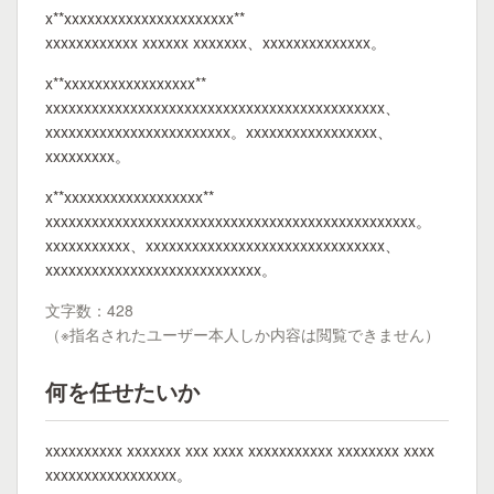
x**xxxxxxxxxxxxxxxxxxxxxx**
xxxxxxxxxxxx xxxxxx xxxxxxx、xxxxxxxxxxxxxx。
x**xxxxxxxxxxxxxxxxx**
xxxxxxxxxxxxxxxxxxxxxxxxxxxxxxxxxxxxxxxxxxxx、
xxxxxxxxxxxxxxxxxxxxxxxx。xxxxxxxxxxxxxxxxx、
xxxxxxxxx。
x**xxxxxxxxxxxxxxxxxx**
xxxxxxxxxxxxxxxxxxxxxxxxxxxxxxxxxxxxxxxxxxxxxxxx。
xxxxxxxxxxx、xxxxxxxxxxxxxxxxxxxxxxxxxxxxxxx、
xxxxxxxxxxxxxxxxxxxxxxxxxxxx。
文字数：428
（※指名されたユーザー本人しか内容は閲覧できません）
何を任せたいか
xxxxxxxxxx xxxxxxx xxx xxxx xxxxxxxxxxx xxxxxxxx xxxx
xxxxxxxxxxxxxxxxx。