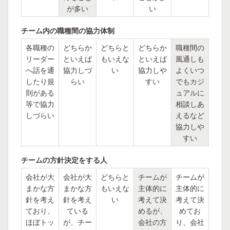
が多い
い
チーム内の職種間の協力体制
各職種の
どちらか
どちらと
どちらか
職種間の
リーダー
といえば
もいえな
といえば
風通しも
へ話を通
協力しづ
い
協力しや
よくいつ
したり規
らい
すい
でもカジ
則がある
ュアルに
等で協力
相談しあ
しづらい
えるなど
協力しや
すい
チームの方針決定をする人
会社が大
会社が大
どちらと
チームが
チームが
まかな方
まかな方
もいえな
主体的に
主体的に
針を考え
針を考え
い
考えて決
考えて決
ており、
ている
めるが、
めてお
ほぼトッ
が、チー
会社の方
り、会社