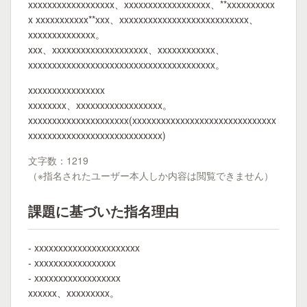
xxxxxxxxxxxxxxxxxx、xxxxxxxxxxxxxxxxxx、**xxxxxxxxxx
x xxxxxxxxxxx**xxx、xxxxxxxxxxxxxxxxxxxxxxxxxxx、
xxxxxxxxxxxxxx。
xxx、xxxxxxxxxxxxxxxxxxxx、xxxxxxxxxxxx、
xxxxxxxxxxxxxxxxxxxxxxxxxxxxxxxxxxxxxxx。
xxxxxxxxxxxxxxxx
xxxxxxxx、xxxxxxxxxxxxxxxxxx。
xxxxxxxxxxxxxxxxxxxxx(xxxxxxxxxxxxxxxxxxxxxxxxxxxxxx
xxxxxxxxxxxxxxxxxxxxxxxxxxxx)
文字数：1219
（※指名されたユーザー本人しか内容は閲覧できません）
課題に基づいた指名理由
- xxxxxxxxxxxxxxxxxxxxxx
- xxxxxxxxxxxxxxxxx
- xxxxxxxxxxxxxxxxxx
xxxxxx、xxxxxxxxx。