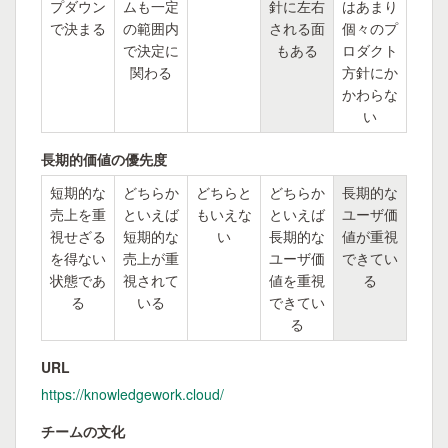
プダウン
ムも一定
針に左右
はあまり
で決まる
の範囲内
される面
個々のプ
で決定に
もある
ロダクト
関わる
方針にか
かわらな
い
長期的価値の優先度
短期的な
どちらか
どちらと
どちらか
長期的な
売上を重
といえば
もいえな
といえば
ユーザ価
視せざる
短期的な
い
長期的な
値が重視
を得ない
売上が重
ユーザ価
できてい
状態であ
視されて
値を重視
る
る
いる
できてい
る
URL
https://knowledgework.cloud/
チームの文化