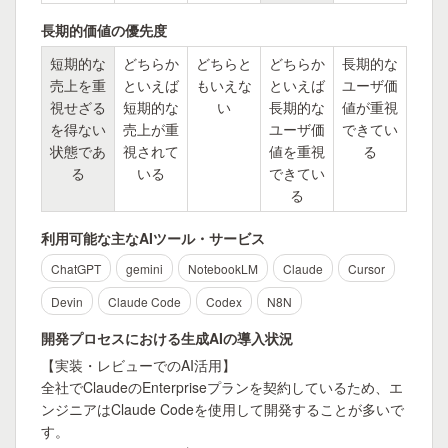
長期的価値の優先度
短期的な
どちらか
どちらと
どちらか
長期的な
売上を重
といえば
もいえな
といえば
ユーザ価
視せざる
短期的な
い
長期的な
値が重視
を得ない
売上が重
ユーザ価
できてい
状態であ
視されて
値を重視
る
る
いる
できてい
る
利用可能な主なAIツール・サービス
ChatGPT
gemini
NotebookLM
Claude
Cursor
Devin
Claude Code
Codex
N8N
開発プロセスにおける生成AIの導入状況
【実装・レビューでのAI活用】

全社でClaudeのEnterpriseプランを契約しているため、エ
ンジニアはClaude Codeを使用して開発することが多いで
す。
