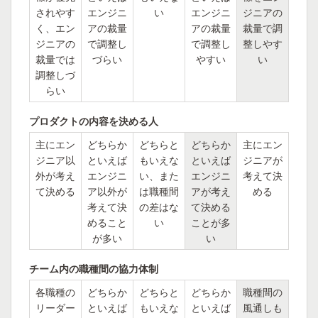
されやす
エンジニ
い
エンジニ
ジニアの
く、エン
アの裁量
アの裁量
裁量で調
ジニアの
で調整し
で調整し
整しやす
裁量では
づらい
やすい
い
調整しづ
らい
プロダクトの内容を決める人
主にエン
どちらか
どちらと
どちらか
主にエン
ジニア以
といえば
もいえな
といえば
ジニアが
外が考え
エンジニ
い、また
エンジニ
考えて決
て決める
ア以外が
は職種間
アが考え
める
考えて決
の差はな
て決める
めること
い
ことが多
が多い
い
チーム内の職種間の協力体制
各職種の
どちらか
どちらと
どちらか
職種間の
リーダー
といえば
もいえな
といえば
風通しも