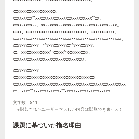
xxxxxxxxxxxxxxxxxxxx、
xxxxxxxxx**xxxxxxxxxxxxxxxxxxxxxxxxxx**xx。
xxxxxxxxxxx、xxxxxxxxxxxxxxxxxxxxxxxxxxxxxxxxxxx。
xxxx、xxxxxxxxxxxxxxxxxxxxxxxxxxxx、xxxxxxxxxxx、
xxxxxxxxxxxxxxxxxxxxxxxxxxxxxxxxxxxxxxxxxxxxxxxxxx、
xxxxxxxxxxxx、**xxxxxxxxxxx**xxxxxxxxx。
xx、xxxxxxxxxxxxx**xxxxx**xxxxxxxxxx、
xxxxxxxxxxxxxxxxxxxxxxxxxxxxxxxxx。
xxxxxxxxxxxx、
xxxxxxxxxxxxxxxxxxxxxxxxxxxxxxxxxxxxxx、
xxxxxxxxxxxxxxxxxxxxxxxxxxxxxxxxxxxxxxxxxxxxxxxxxxxx
xx、xxxx**xxxxxxxxxxxxx**xxxxxxxxxxxxxxxxxxxxx
文字数：911
（※指名されたユーザー本人しか内容は閲覧できません）
課題に基づいた指名理由