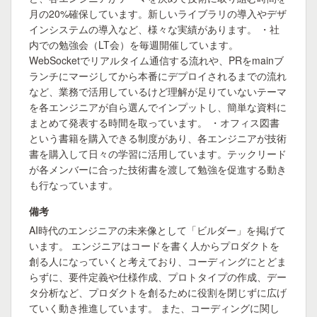
月の20%確保しています。新しいライブラリの導入やデザ
インシステムの導入など、様々な実績があります。 ・社
内での勉強会（LT会）を毎週開催しています。
WebSocketでリアルタイム通信する流れや、PRをmainブ
ランチにマージしてから本番にデプロイされるまでの流れ
など、業務で活用しているけど理解が足りていないテーマ
を各エンジニアが自ら選んでインプットし、簡単な資料に
まとめて発表する時間を取っています。 ・オフィス図書
という書籍を購入できる制度があり、各エンジニアが技術
書を購入して日々の学習に活用しています。テックリード
が各メンバーに合った技術書を渡して勉強を促進する動き
も行なっています。
備考
AI時代のエンジニアの未来像として「ビルダー」を掲げて
います。 エンジニアはコードを書く人からプロダクトを
創る人になっていくと考えており、コーディングにとどま
らずに、要件定義や仕様作成、プロトタイプの作成、デー
タ分析など、プロダクトを創るために役割を閉じずに広げ
ていく動き推進しています。 また、コーディングに関し