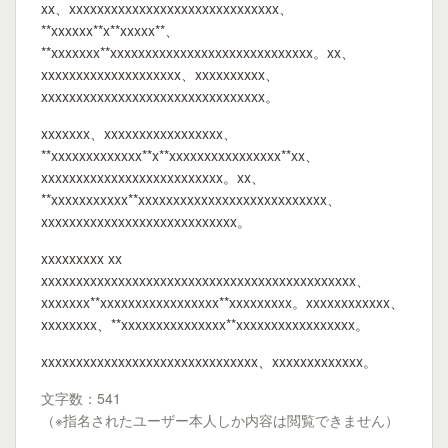
xx、xxxxxxxxxxxxxxxxxxxxxxxxxxxxxx、
**xxxxxx**x**xxxxx**、
**xxxxxxx**xxxxxxxxxxxxxxxxxxxxxxxxxxxxx。xx、
xxxxxxxxxxxxxxxxxxxx、xxxxxxxxxx、
xxxxxxxxxxxxxxxxxxxxxxxxxxxxxxxx。
xxxxxxx、xxxxxxxxxxxxxxxxx、
**xxxxxxxxxxxxx**x**xxxxxxxxxxxxxxxx**xx、
xxxxxxxxxxxxxxxxxxxxxxxxxx。xx、
**xxxxxxxxxxx**xxxxxxxxxxxxxxxxxxxxxxxxxxx、
xxxxxxxxxxxxxxxxxxxxxxxxxxxx。
xxxxxxxxx xx
xxxxxxxxxxxxxxxxxxxxxxxxxxxxxxxxxxxxxxxxxxxxx、
xxxxxxx**xxxxxxxxxxxxxxxxx**xxxxxxxxx。xxxxxxxxxxxx、
xxxxxxxx、**xxxxxxxxxxxxxxx**xxxxxxxxxxxxxxxxx。
xxxxxxxxxxxxxxxxxxxxxxxxxxxxxxx、xxxxxxxxxxxxx。
文字数：541
（※指名されたユーザー本人しか内容は閲覧できません）