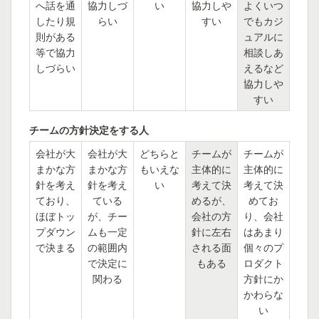
へ話を通
協力しづ
い
協力しや
よくいつ
したり規
らい
すい
でもカジ
則がある
ュアルに
等で協力
相談しあ
しづらい
えるなど
協力しや
すい
チームの方針決定をする人
会社が大
会社が大
どちらと
チームが
チームが
まかな方
まかな方
もいえな
主体的に
主体的に
針を考え
針を考え
い
考えて決
考えて決
ており、
ている
めるが、
めてお
ほぼトッ
が、チー
会社の方
り、会社
プダウン
ムも一定
針に左右
はあまり
で決まる
の範囲内
される面
個々のプ
で決定に
もある
ロダクト
関わる
方針にか
かわらな
い