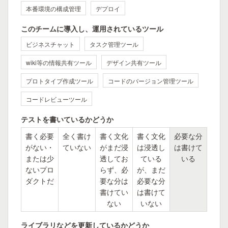
本番環境の構成管理
デプロイ
このチームに導入し、運用されているツール
ビジネスチャット
タスク管理ツール
wiki等の情報共有ツール
デザイン共有ツール
プロトタイプ作成ツール
コードのバージョン管理ツール
コードレビューツール
テストを書いているかどうか
書く必要
全く書け
書く文化
書く文化
必要な分
がない・
ていない
がまだ浸
は浸透し
は書けて
または少
透してお
ている
いる
ないプロ
らず、必
が、まだ
ダクトだ
要な分は
必要な分
書けてい
は書けて
ない
いない
ライブラリなどを更新しているかどうか