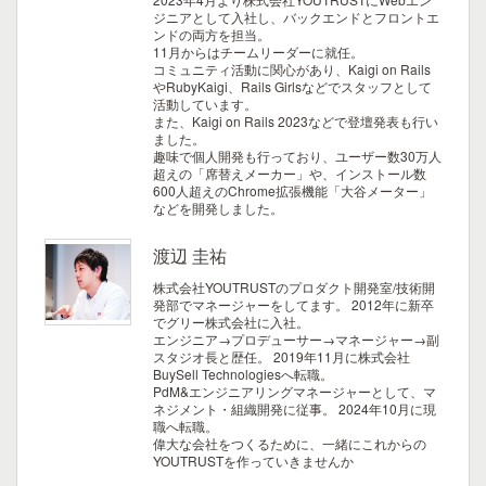
ジニアとして入社し、バックエンドとフロントエ
ンドの両方を担当。
11月からはチームリーダーに就任。
コミュニティ活動に関心があり、Kaigi on Rails
やRubyKaigi、Rails Girlsなどでスタッフとして
活動しています。
また、Kaigi on Rails 2023などで登壇発表も行い
ました。
趣味で個人開発も行っており、ユーザー数30万人
超えの「席替えメーカー」や、インストール数
600人超えのChrome拡張機能「大谷メーター」
などを開発しました。
渡辺 圭祐
株式会社YOUTRUSTのプロダクト開発室/技術開
発部でマネージャーをしてます。
2012年に新卒
でグリー株式会社に入社。
エンジニア→プロデューサー→マネージャー→副
スタジオ長と歴任。
2019年11月に株式会社
BuySell Technologiesへ転職。
PdM&エンジニアリングマネージャーとして、マ
ネジメント・組織開発に従事。
2024年10月に現
職へ転職。
偉大な会社をつくるために、一緒にこれからの
YOUTRUSTを作っていきませんか