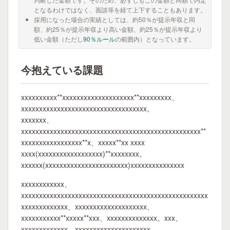
となるわけではなく、面談等を経て上下することもあります。
採用になった場合の実績としては、約50％が提示年収と同
額、約25％が提示年収より高い金額、約25％が提示年収より
低い金額（ただし
90％ルール
の範囲内）となっています。
今抱えている課題
xxxxxxxxxx**xxxxxxxxxxxxxxxxxxxx**xxxxxxxxx、
xxxxxxxxxxxxxxxxxxxxxxxxxxxxxxxxxxx。
xxxxxxx、
xxxxxxxxxxxxxxxxxxxxxxxxxxxxxxxxxxxxxxxxxxxxxxxxxx**
xxxxxxxxxxxxxxxxx**x、xxxxx**xx xxxx
xxxx(xxxxxxxxxxxxxxxxxx)**xxxxxxxx。
xxxxxx(xxxxxxxxxxxxxxxxxxxxxxx)xxxxxxxxxxxxxxx
xxxxxxxxxxxx、
xxxxxxxxxxxxxxxxxxxxxxxxxxxxxxxxxxxxxxxxxxxxxxxxxxxx
xxxxxxxxxxxxx、xxxxxxxxxxxxxxxxxxxx、
xxxxxxxxxxx**xxxxx**xxx、xxxxxxxxxxxxxx。xxx、
xxxxxxxxxxxxx、xxxxxxxxxxxxxxxxxxxxx。