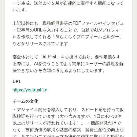
ージ生成、送信までをAIが自律的に実行する機能になって
います。

上記以外にも、職務経歴書等のPDFファイルやインタビュ
ー記事等のURLを入力することで、自動でAIがプロフィー
ルを作成してくれる「AIらくらくプロフィールビルダー」
などがリリースされています。

部全体として「AI First」を心掛けており、要件定義をす
る際には、AIを使うことでより簡単にユーザーの課題を解
決できないかを念頭に考えるようにしています。
URL
https://youtrust.jp/
チームの文化
・アジャイル開発を導入しており、スピード感を持って仮
説検証を行っています（大小含みますが、1日に40~50件
以上のリリースが行われています）。 ・機能開発だけで
なく、技術負債の解消や基盤の構築、開発生産性の向上な
ど、各エンジニアがテーマを決めて技術に取り組む時間を