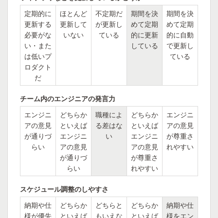
定期的に
ほとんど
不定期だ
期間を決
期間を決
更新する
更新して
が更新し
めて定期
めて定期
必要がな
いない
ている
的に更新
的に自動
い・また
している
で更新し
は低いプ
ている
ロダクト
だ
チーム内のエンジニアの発言力
エンジニ
どちらか
職種によ
どちらか
エンジニ
アの意見
といえば
る差はな
といえば
アの意見
が通りづ
エンジニ
い
エンジニ
が尊重さ
らい
アの意見
アの意見
れやすい
が通りづ
が尊重さ
らい
れやすい
スケジュール調整のしやすさ
納期や仕
どちらか
どちらと
どちらか
納期や仕
様が優先
といえば
もいえな
といえば
様をエン