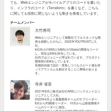
ても、Webエンジニアがモバイルアプリのコードを書いた
り、インフラのコード（Terraform）を書くなど、こちら
に関しても役割に閉じないような動きを推進しています。
チームメンバー
大竹将司
Webエンジニアとして複数社でフルスタックな開
発を経験したのちに、2022年YOUTRUSTに入
社。
toC向けのSNSとtoB向けのSassの開発をリード
し、現在はEMを担当している。
社内ではジョニーと呼ばれています。プロダクト
開発部のEMをしています。
長期的目線で設計・実装しつつもスピード感を持
ってアウトカムを創出することに興味がありま
す。
寺井 省吾
2021年8月に株式会社iCAREにバックエンドエン
ジニアとして入社。
2022年4月より基盤開発チームのサブリーダー、
8月からPJ開発リーダー、10月からは新規開発チ
ームのリーダーに就任。
2023年4月より株式会社YOUTRUSTにWebエン