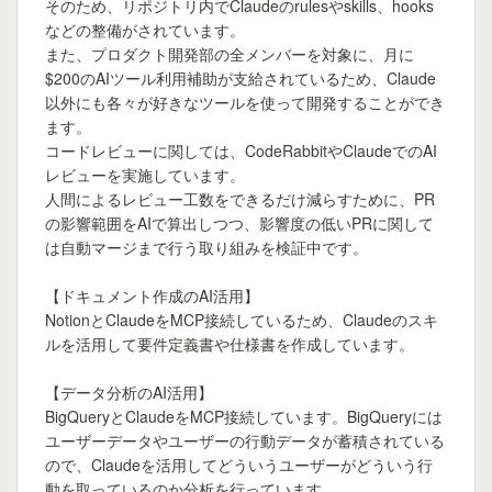
そのため、リポジトリ内でClaudeのrulesやskills、hooks
などの整備がされています。

また、プロダクト開発部の全メンバーを対象に、月に
$200のAIツール利用補助が支給されているため、Claude
以外にも各々が好きなツールを使って開発することができ
ます。

コードレビューに関しては、CodeRabbitやClaudeでのAI
レビューを実施しています。

人間によるレビュー工数をできるだけ減らすために、PR
の影響範囲をAIで算出しつつ、影響度の低いPRに関して
は自動マージまで行う取り組みを検証中です。

【ドキュメント作成のAI活用】

NotionとClaudeをMCP接続しているため、Claudeのスキ
ルを活用して要件定義書や仕様書を作成しています。

【データ分析のAI活用】

BigQueryとClaudeをMCP接続しています。BigQueryには
ユーザーデータやユーザーの行動データが蓄積されている
ので、Claudeを活用してどういうユーザーがどういう行
動を取っているのか分析を行っています。
