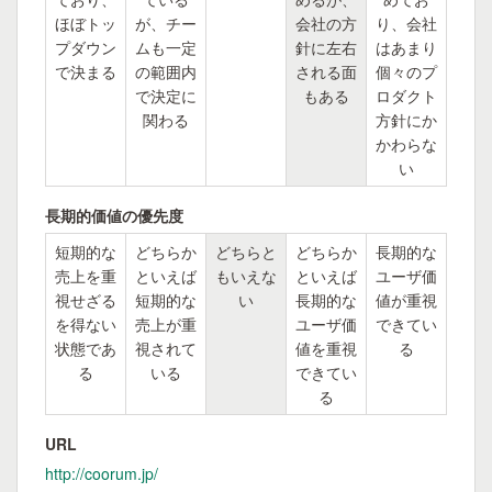
ほぼトッ
が、チー
会社の方
り、会社
プダウン
ムも一定
針に左右
はあまり
で決まる
の範囲内
される面
個々のプ
で決定に
もある
ロダクト
関わる
方針にか
かわらな
い
長期的価値の優先度
短期的な
どちらか
どちらと
どちらか
長期的な
売上を重
といえば
もいえな
といえば
ユーザ価
視せざる
短期的な
い
長期的な
値が重視
を得ない
売上が重
ユーザ価
できてい
状態であ
視されて
値を重視
る
る
いる
できてい
る
URL
http://coorum.jp/