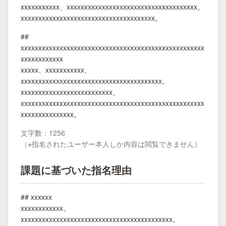
xxxxxxxxxxx、xxxxxxxxxxxxxxxxxxxxxxxxxxxxxxxxxxxxx。
xxxxxxxxxxxxxxxxxxxxxxxxxxxxxxxxxxxxxx。
##
xxxxxxxxxxxxxxxxxxxxxxxxxxxxxxxxxxxxxxxxxxxxxxxxxxxx
xxxxxxxxxxxx
xxxxx、xxxxxxxxxxx、
xxxxxxxxxxxxxxxxxxxxxxxxxxxxxxxxxxxxxxxx。
xxxxxxxxxxxxxxxxxxxxxxxxxx、
xxxxxxxxxxxxxxxxxxxxxxxxxxxxxxxxxxxxxxxxxxxxxxxxxxxx
xxxxxxxxxxxxxxx。
文字数：1256
（※指名されたユーザー本人しか内容は閲覧できません）
課題に基づいた指名理由
## xxxxxx
xxxxxxxxxxxx。
xxxxxxxxxxxxxxxxxxxxxxxxxxxxxxxxxxxxxxxxxxx。