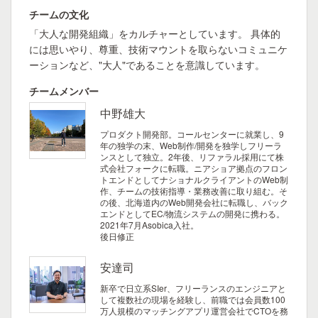
チームの文化
「大人な開発組織」をカルチャーとしています。 具体的
には思いやり、尊重、技術マウントを取らないコミュニケ
ーションなど、"大人"であることを意識しています。
チームメンバー
中野雄大
プロダクト開発部。コールセンターに就業し、9
年の独学の末、Web制作/開発を独学しフリーラ
ンスとして独立。2年後、リファラル採用にて株
式会社フォークに転職。ニアショア拠点のフロン
トエンドとしてナショナルクライアントのWeb制
作、チームの技術指導・業務改善に取り組む。そ
の後、北海道内のWeb開発会社に転職し、バック
エンドとしてEC/物流システムの開発に携わる。
2021年7月Asobica入社。
後日修正
安達司
新卒で日立系SIer、フリーランスのエンジニアと
して複数社の現場を経験し、前職では会員数100
万人規模のマッチングアプリ運営会社でCTOを務