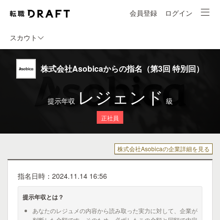
会員登録
ログイン
スカウト
株式会社Asobicaからの指名（第3回 特別回）
レジェンド
提示年収
級
正社員
株式会社Asobicaの企業詳細を見る
指名日時：2024.11.14 16:56
提示年収とは？
あなたのレジュメの内容から読み取った実力に対して、企業が
判断した金額です。そのため、必ずしもこの金額と同額で内定