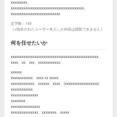
xxxxxxxxx、
xxxxxxxxxxxxxxxxxxxxxxxxxxxxxxxxxxxxxxxx。
xxxxxxxxxxxxxxxxxxxxxxxxxxx
文字数：145
（※指名されたユーザー本人しか内容は閲覧できません）
何を任せたいか
xxxxxxxxxxxxxxxxxxxxxxxxxxxxxxxxxxxxxxxxxxxxxxxx、
xxxx、xx、xxx、xxxxxxxxxxxx。
xxxxxx
xxxxxxxxxxxx、xxxx xx xxxxx
xxxxxxxxxxxxx、xxxxxx、xxxx、(xxxxxxxxxxxxxxxxxx)
xxxxxxxxxxxx
xxxxxxxxxxxxxxx
xxxxxxxx
xxxxxxxxxxxxxxxx
xxxxxxxxxxxxxxx、xxxxxxxx、xxxxx