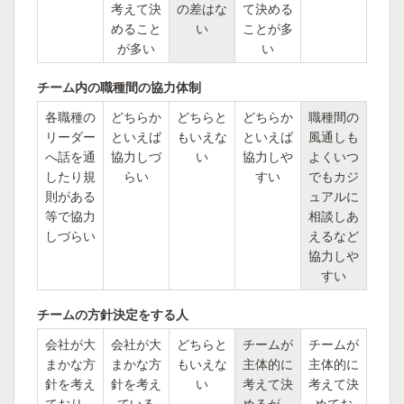
考えて決
の差はな
て決める
めること
い
ことが多
が多い
い
チーム内の職種間の協力体制
各職種の
どちらか
どちらと
どちらか
職種間の
リーダー
といえば
もいえな
といえば
風通しも
へ話を通
協力しづ
い
協力しや
よくいつ
したり規
らい
すい
でもカジ
則がある
ュアルに
等で協力
相談しあ
しづらい
えるなど
協力しや
すい
チームの方針決定をする人
会社が大
会社が大
どちらと
チームが
チームが
まかな方
まかな方
もいえな
主体的に
主体的に
針を考え
針を考え
い
考えて決
考えて決
ており、
ている
めるが、
めてお