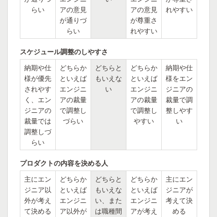
らい
アの意見
アの意見
れやすい
が通りづ
が尊重さ
らい
れやすい
スケジュール調整のしやすさ
納期や仕
どちらか
どちらと
どちらか
納期や仕
様が優先
といえば
もいえな
といえば
様をエン
されやす
エンジニ
い
エンジニ
ジニアの
く、エン
アの裁量
アの裁量
裁量で調
ジニアの
で調整し
で調整し
整しやす
裁量では
づらい
やすい
い
調整しづ
らい
プロダクトの内容を決める人
主にエン
どちらか
どちらと
どちらか
主にエン
ジニア以
といえば
もいえな
といえば
ジニアが
外が考え
エンジニ
い、また
エンジニ
考えて決
て決める
ア以外が
は職種間
アが考え
める