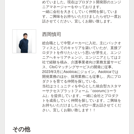
めていました。現在はプロダクト開発部のエンジ
ニアマネージャーをやっております。
一緒に会社を大きくしていく仲間を探していま
す。ご興味をお持ちいただけましたらぜひ一度お
話させてください。宜しくお願い致します。
西岡慎司
総合職として中堅メーカーに入社。主にバックオ
フィスとしてのキャリアを築いていたが、直接プ
ロダクトを作りたいという思いが芽生え、エンジ
ニアへキャリアチェンジ。エンジニアとしては２
社で経験を積み、介護事業者向け業務支援サービ
ス、CtoCマッチングサービスの開発に従事。
2023年3月にAsobicaにジョイン。Asobicaでは
開発業務のほか、採用業務にも従事し、共にプロ
ダクトを育てる仲間を探している。
当社はコミュニティを中心とした統合型カスタマ
ーサクセスプラットフォーム「coorum(コーラ
ム)」を提供しています。一緒に会社とプロダク
トを成長していく仲間を探しています。ご興味を
お持ちいただけましたらぜひ一度お話させてくだ
さい。宜しくお願い致します！！
その他