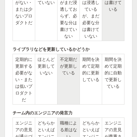
がない・
ていない
がまだ浸
は浸透し
は書けて
または少
透してお
ている
いる
ないプロ
らず、必
が、まだ
ダクトだ
要な分は
必要な分
書けてい
は書けて
ない
いない
ライブラリなどを更新しているかどうか
定期的に
ほとんど
不定期だ
期間を決
期間を決
更新する
更新して
が更新し
めて定期
めて定期
必要がな
いない
ている
的に更新
的に自動
い・また
している
で更新し
は低いプ
ている
ロダクト
だ
チーム内のエンジニアの発言力
エンジニ
どちらか
職種によ
どちらか
エンジニ
アの意見
といえば
る差はな
といえば
アの意見
が通りづ
エンジニ
い
エンジニ
が尊重さ