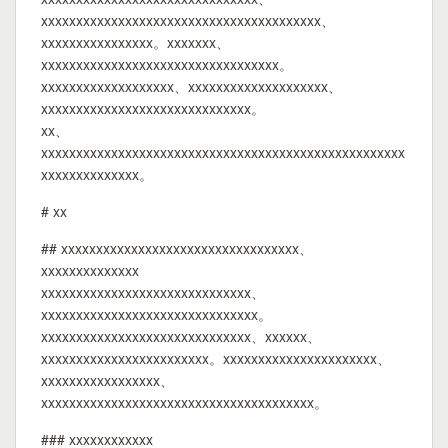
xxxxxxxxxxxxxxxxxxxxxxxxxxxxxxxxxxxxxxxx、
xxxxxxxxxxxxxxxx。xxxxxxx、
xxxxxxxxxxxxxxxxxxxxxxxxxxxxxxxxxx。
xxxxxxxxxxxxxxxxxxx、xxxxxxxxxxxxxxxxxxxx、
xxxxxxxxxxxxxxxxxxxxxxxxxxxxxx。
xx、
xxxxxxxxxxxxxxxxxxxxxxxxxxxxxxxxxxxxxxxxxxxxxxxxxxxx
xxxxxxxxxxxxxx。
# xx
## xxxxxxxxxxxxxxxxxxxxxxxxxxxxxxxxxx、
xxxxxxxxxxxxxx
xxxxxxxxxxxxxxxxxxxxxxxxxxxxxx、
xxxxxxxxxxxxxxxxxxxxxxxxxxxxxxx。
xxxxxxxxxxxxxxxxxxxxxxxxxxxxxx、xxxxxx、
xxxxxxxxxxxxxxxxxxxxxxxx。xxxxxxxxxxxxxxxxxxxxxx、
xxxxxxxxxxxxxxxxx、
xxxxxxxxxxxxxxxxxxxxxxxxxxxxxxxxxxxxxxx。
### xxxxxxxxxxxx