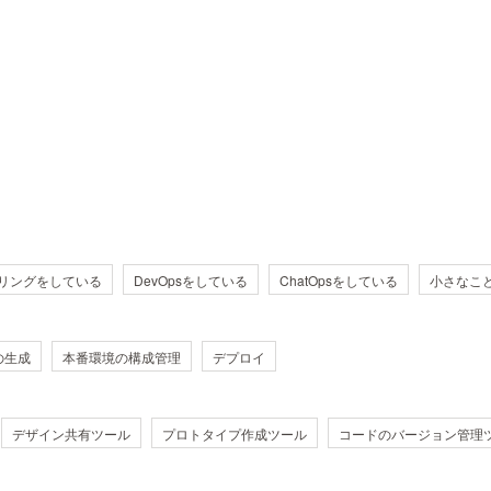
リングをしている
DevOpsをしている
ChatOpsをしている
小さなこ
の生成
本番環境の構成管理
デプロイ
デザイン共有ツール
プロトタイプ作成ツール
コードのバージョン管理