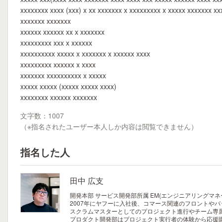
xxxxxxxx xxxx (xxx) x xx xxxxxxx x xxxxxxxxx x xxxxx xxxxxxx xx
xxxxxxx xxxxxxx
xxxxxx xxxxxx xx x xxxxxxx
xxxxxxxxx xxx x xxxxxx
xxxxxxxxxx xxxxx x xxxxxxx x xxxxxx xxxx
xxxxxxxxx xxxxxx x xxxx
xxxxxxx xxxxxxxxxx x xxxxx
xxxxx xxxxx (xxxxx xxxxx xxxx)
xxxxxxxx xxxxxx xxxxxxx
文字数：1007
（※指名されたユーザー本人しか内容は閲覧できません）
指名した人
田中 広支
開発本部 サービス開発部所属 EM(エンジニアリングマネー
2007年にヤフーに入社後、コマース関連のフロントやバ
スクラムマスターとしてのプロジェクト進行やチーム専
プロダクト開発部はプロジェクト実行者の体験から応援購