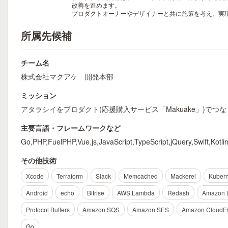
改善を進めます。
プロダクトオーナーやデザイナーと共に施策を考え、実
所属先候補
チーム名
株式会社マクアケ 開発本部
ミッション
アタラシイをプロダクト(応援購入サービス「Makuake」)でつな
主要言語・フレームワークなど
Go,PHP,FuelPHP,Vue.js,JavaScript,TypeScript,jQuery,Swift,Kotlin
その他技術
Xcode
Terraform
Slack
Memcached
Mackerel
Kubern
Android
echo
Bitrise
AWS Lambda
Redash
Amazon 
Protocol Buffers
Amazon SQS
Amazon SES
Amazon CloudFr
Go