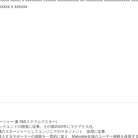
xxxxx x xxxxxx
ジャー 兼 SM(スクラムマスター)
ックエンドの開発に従事。その後2020年にマクアケ入社。
属のマネージャーとしてエンジニアのマネジメント、採用に従事。
入するサポーターの体験を一貫的に捉え、Makuake全域のユーザー体験を改善