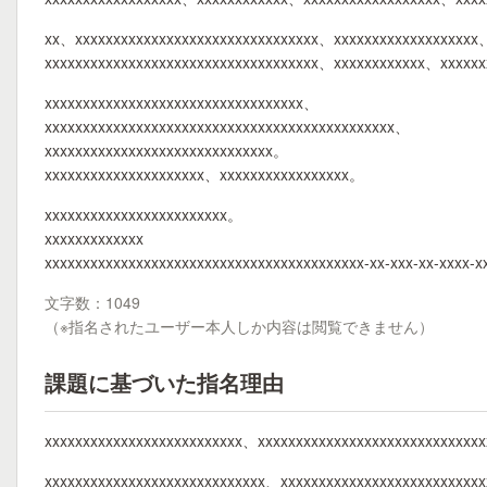
xx、xxxxxxxxxxxxxxxxxxxxxxxxxxxxxxxx、xxxxxxxxxxxxxxxxxxx、
xxxxxxxxxxxxxxxxxxxxxxxxxxxxxxxxxxxx、xxxxxxxxxxxx、xxxxx
xxxxxxxxxxxxxxxxxxxxxxxxxxxxxxxxxx、
xxxxxxxxxxxxxxxxxxxxxxxxxxxxxxxxxxxxxxxxxxxxxx、
xxxxxxxxxxxxxxxxxxxxxxxxxxxxxx。
xxxxxxxxxxxxxxxxxxxxx、xxxxxxxxxxxxxxxxx。
xxxxxxxxxxxxxxxxxxxxxxxx。
xxxxxxxxxxxxx
xxxxxxxxxxxxxxxxxxxxxxxxxxxxxxxxxxxxxxxxxx-xx-xxx-xx-xxxx-x
文字数：1049
（※指名されたユーザー本人しか内容は閲覧できません）
課題に基づいた指名理由
xxxxxxxxxxxxxxxxxxxxxxxxxx、xxxxxxxxxxxxxxxxxxxxxxxxxxxxx
xxxxxxxxxxxxxxxxxxxxxxxxxxxxx、xxxxxxxxxxxxxxxxxxxxxxxxxx