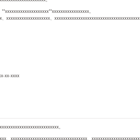
**xxxxxxxxxxxxxxxxxxxx**xxxxxxxxxxxxxxxxx。
xx、xxxxxxxxxxxxxxxxxxxx、xxxxxxxxxxxxxxxxxxxxxxxxxxxxxxxxxxxxxx
xx-xx-xxxx
xxxxxxxxxxxxxxxxxxxxxxxxxxxx。
xxxx、xxxxxxxxxxxxxxxxxxxxxxxxxxxxxxxxxxx、xxxxxxxxxxxxxxxxxxxxx