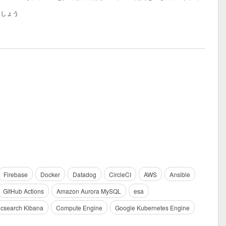
ましょう
Firebase
Docker
Datadog
CircleCI
AWS
Ansible
GitHub Actions
Amazon Aurora MySQL
esa
icsearch Kibana
Compute Engine
Google Kubernetes Engine