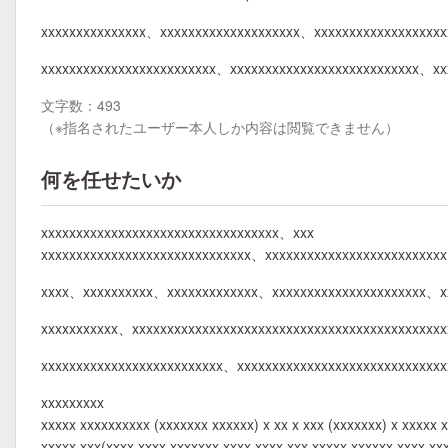
xxxxxxxxxxxxxxx、xxxxxxxxxxxxxxxxxxxx、xxxxxxxxxxxxxxxxxxx
xxxxxxxxxxxxxxxxxxxxxxxxx、xxxxxxxxxxxxxxxxxxxxxxxxxxx、x
文字数：493
（※指名されたユーザー本人しか内容は閲覧できません）
何を任せたいか
xxxxxxxxxxxxxxxxxxxxxxxxxxxxxxxxxx、xxx
xxxxxxxxxxxxxxxxxxxxxxxxxxxxxx、xxxxxxxxxxxxxxxxxxxxxxxxx
xxxx、xxxxxxxxxx、xxxxxxxxxxxxx、xxxxxxxxxxxxxxxxxxxxxx、x
xxxxxxxxxxx、xxxxxxxxxxxxxxxxxxxxxxxxxxxxxxxxxxxxxxxxxxxx
xxxxxxxxxxxxxxxxxxxxxxxxxx、xxxxxxxxxxxxxxxxxxxxxxxxxxxxx
xxxxxxxxx
xxxxx xxxxxxxxxx (xxxxxxx xxxxxx) x xx x xxx (xxxxxxx) x xxxxx 
xxxxx xxx(xxxx xxxx xxxxxxx xxxx xxxx xxx xxxxx xxxxxx xxxx xx