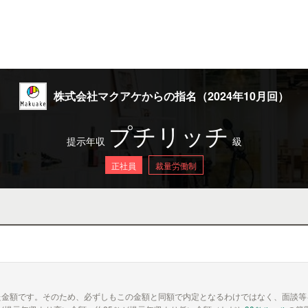
株式会社マクアケからの指名（2024年10月回）
プチリッチ
提示年収
級
正社員
裁量労働制
た金額です。そのため、必ずしもこの金額と同額で内定となるわけではなく、面談等