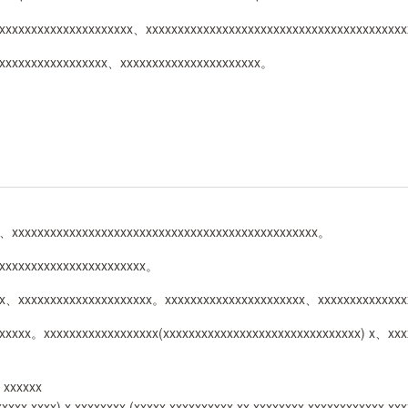
xxxxxxxxxxxxxxxxxxxxx、xxxxxxxxxxxxxxxxxxxxxxxxxxxxxxxxxxxxxxxx
xxxxxxxxxxxxxxxxxx、xxxxxxxxxxxxxxxxxxxxxx。
x、xxxxxxxxxxxxxxxxxxxxxxxxxxxxxxxxxxxxxxxxxxxxxxxx。
xxxxxxxxxxxxxxxxxxxxxxx。
xx、xxxxxxxxxxxxxxxxxxxxx。xxxxxxxxxxxxxxxxxxxxxx、xxxxxxxxxxxxx
xxxxxx。xxxxxxxxxxxxxxxxxx(xxxxxxxxxxxxxxxxxxxxxxxxxxxxxxx) x、xx
x xxxxxx
xxxxx xxxx) x xxxxxxxx (xxxxx xxxxxxxxxx xx xxxxxxxx xxxxxxxxxxxx xxx