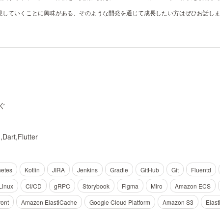
現していくことに興味がある、そのような開発を通じて成長したい方はぜひお話し
ぐ
,Dart,Flutter
etes
Kotlin
JIRA
Jenkins
Gradle
GitHub
Git
Fluentd
Linux
CI/CD
gRPC
Storybook
Figma
Miro
Amazon ECS
ont
Amazon ElastiCache
Google Cloud Platform
Amazon S3
Elast