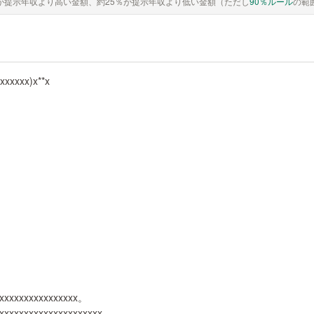
が提示年収より高い金額、約25％が提示年収より低い金額（ただし
90％ルール
の範
xxxxxx)x**x
xxxxxxxxxxxxxxxxx。
xxxxxxxxxxxxxxxxxxxxx。