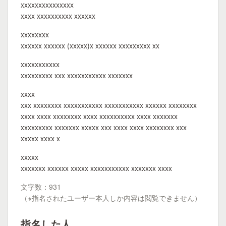
xxxxxxxxxxxxxxx
xxxx xxxxxxxxxx xxxxxx
xxxxxxxx
xxxxxx xxxxxx (xxxxx)x xxxxxx xxxxxxxxx xx
xxxxxxxxxxx
xxxxxxxxx xxx xxxxxxxxxxx xxxxxxx
xxxx
xxx xxxxxxxx xxxxxxxxxxx xxxxxxxxxxx xxxxxx xxxxxxxx
xxxx xxxx xxxxxxxx xxxx xxxxxxxxxx xxxx xxxxxxx
xxxxxxxxx xxxxxxx xxxxx xxx xxxx xxxx xxxxxxxx xxx
xxxxx xxxx x
xxxxx
xxxxxxx xxxxxx xxxxx xxxxxxxxxxx xxxxxxx xxxx
文字数：931
（※指名されたユーザー本人しか内容は閲覧できません）
指名した人