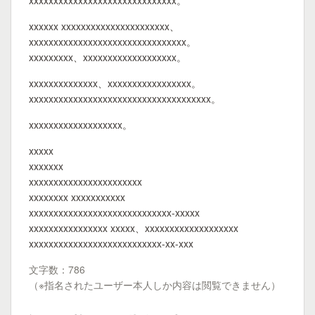
xxxxxxxxxxxxxxxxxxxxxxxxxxxxxx。
xxxxxx xxxxxxxxxxxxxxxxxxxxxx、
xxxxxxxxxxxxxxxxxxxxxxxxxxxxxxxx。
xxxxxxxxx、xxxxxxxxxxxxxxxxxxx。
xxxxxxxxxxxxxx、xxxxxxxxxxxxxxxxx。
xxxxxxxxxxxxxxxxxxxxxxxxxxxxxxxxxxxxx。
xxxxxxxxxxxxxxxxxxx。
xxxxx
xxxxxxx
xxxxxxxxxxxxxxxxxxxxxxx
xxxxxxxx xxxxxxxxxxx
xxxxxxxxxxxxxxxxxxxxxxxxxxxxx-xxxxx
xxxxxxxxxxxxxxxx xxxxx、xxxxxxxxxxxxxxxxxxx
xxxxxxxxxxxxxxxxxxxxxxxxxxx-xx-xxx
文字数：786
（※指名されたユーザー本人しか内容は閲覧できません）