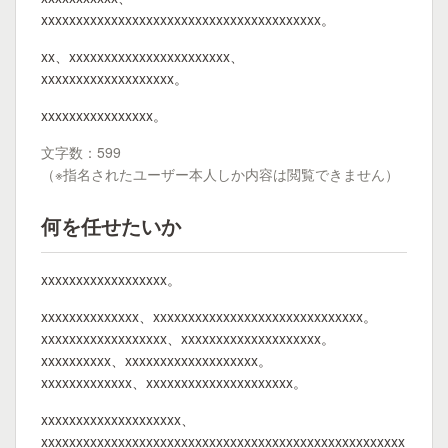
xxxxxxxxxxxxxxxxxxxxxxxxxxxxxxxxxxxxxxxx。
xx、xxxxxxxxxxxxxxxxxxxxxxx、
xxxxxxxxxxxxxxxxxxx。
xxxxxxxxxxxxxxxx。
文字数：599
（※指名されたユーザー本人しか内容は閲覧できません）
何を任せたいか
xxxxxxxxxxxxxxxxxx。
xxxxxxxxxxxxxx、xxxxxxxxxxxxxxxxxxxxxxxxxxxxxx。
xxxxxxxxxxxxxxxxxx、xxxxxxxxxxxxxxxxxxxx。
xxxxxxxxxx、xxxxxxxxxxxxxxxxxxx。
xxxxxxxxxxxxx、xxxxxxxxxxxxxxxxxxxxx。
xxxxxxxxxxxxxxxxxxxx、
xxxxxxxxxxxxxxxxxxxxxxxxxxxxxxxxxxxxxxxxxxxxxxxxxxxx