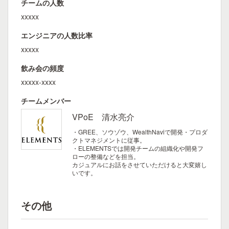
チームの人数
xxxxx
エンジニアの人数比率
xxxxx
飲み会の頻度
xxxxx-xxxx
チームメンバー
VPoE 清水亮介
・GREE、ソウゾウ、WealthNaviで開発・プロダ
クトマネジメントに従事。
・ELEMENTSでは開発チームの組織化や開発フ
ローの整備などを担当。
カジュアルにお話をさせていただけると大変嬉し
いです。
その他