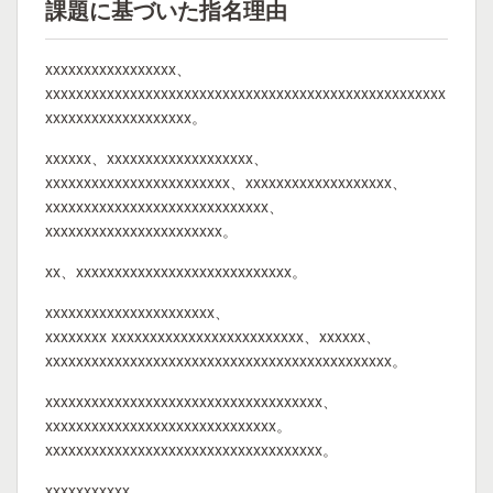
課題に基づいた指名理由
xxxxxxxxxxxxxxxxx、
xxxxxxxxxxxxxxxxxxxxxxxxxxxxxxxxxxxxxxxxxxxxxxxxxxxx
xxxxxxxxxxxxxxxxxxx。
xxxxxx、xxxxxxxxxxxxxxxxxxx、
xxxxxxxxxxxxxxxxxxxxxxxx、xxxxxxxxxxxxxxxxxxx、
xxxxxxxxxxxxxxxxxxxxxxxxxxxxx、
xxxxxxxxxxxxxxxxxxxxxxx。
xx、xxxxxxxxxxxxxxxxxxxxxxxxxxxx。
xxxxxxxxxxxxxxxxxxxxxx、
xxxxxxxx xxxxxxxxxxxxxxxxxxxxxxxxx、xxxxxx、
xxxxxxxxxxxxxxxxxxxxxxxxxxxxxxxxxxxxxxxxxxxxx。
xxxxxxxxxxxxxxxxxxxxxxxxxxxxxxxxxxxx、
xxxxxxxxxxxxxxxxxxxxxxxxxxxxxx。
xxxxxxxxxxxxxxxxxxxxxxxxxxxxxxxxxxxx。
xxxxxxxxxxx、