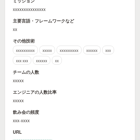
ミッション
xxxxxxxxxxxxxxx
主要言語・フレームワークなど
xx
その他技術
xxxxxxxxxx
xxxxx
xxxxxxxxxx
xxxxxx
xxx
xxx xxx
xxxxxx
xx
チームの人数
xxxxx
エンジニアの人数比率
xxxxx
飲み会の頻度
xxx-xxxx
URL