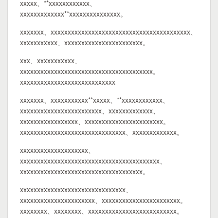
xxxxx、**xxxxxxxxxxxx、
xxxxxxxxxxxxx**xxxxxxxxxxxxxxx。
xxxxxxx、xxxxxxxxxxxxxxxxxxxxxxxxxxxxxxxxxxxxxxxxx、
xxxxxxxxxxx、xxxxxxxxxxxxxxxxxxxxxxx。
xxx、xxxxxxxxxxx、
xxxxxxxxxxxxxxxxxxxxxxxxxxxxxxxxxxxxxxx。
xxxxxxxxxxxxxxxxxxxxxxxxxxxx
xxxxxxx、xxxxxxxxxxx**xxxxx、**xxxxxxxxxxxx、
xxxxxxxxxxxxxxxxxxxxxxxx、xxxxxxxxxxxxx、
xxxxxxxxxxxxxxxxx、xxxxxxxxxxxxxxxxxxxxxxx。
xxxxxxxxxxxxxxxxxxxxxxxxxxxxxxx、xxxxxxxxxxxxx。
xxxxxxxxxxxxxxxxxxxx、
xxxxxxxxxxxxxxxxxxxxxxxxxxxxxxxxxxxxxxxxx、
xxxxxxxxxxxxxxxxxxxxxxxxxxxxxxxxxxxx。
xxxxxxxxxxxxxxxxxxxxxxxxxxxxxxx、
xxxxxxxxxxxxxxxxxxxxxx、xxxxxxxxxxxxxxxxxxxxxxx。
xxxxxxxx、xxxxxxxx、xxxxxxxxxxxxxxxxxxxxxxxxxx。