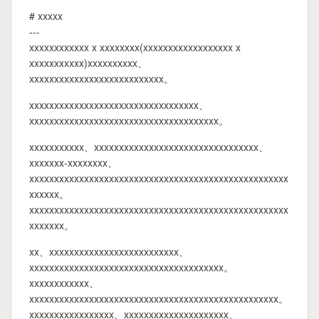
# xxxxx
---
xxxxxxxxxxxx x xxxxxxxx(xxxxxxxxxxxxxxxxxx x
xxxxxxxxxxx)xxxxxxxxxx、
xxxxxxxxxxxxxxxxxxxxxxxxxxx。
xxxxxxxxxxxxxxxxxxxxxxxxxxxxxxxxxx、
xxxxxxxxxxxxxxxxxxxxxxxxxxxxxxxxxxxxxx。
xxxxxxxxxxx、xxxxxxxxxxxxxxxxxxxxxxxxxxxxxxxxx、
xxxxxxx-xxxxxxxx、
xxxxxxxxxxxxxxxxxxxxxxxxxxxxxxxxxxxxxxxxxxxxxxxxxxxx
xxxxxx。
xxxxxxxxxxxxxxxxxxxxxxxxxxxxxxxxxxxxxxxxxxxxxxxxxxxx
xxxxxxx。
xx、xxxxxxxxxxxxxxxxxxxxxxxxxx、
xxxxxxxxxxxxxxxxxxxxxxxxxxxxxxxxxxxxxxx。
xxxxxxxxxxxx、
xxxxxxxxxxxxxxxxxxxxxxxxxxxxxxxxxxxxxxxxxxxxxxxxxx。
xxxxxxxxxxxxxxxxx、xxxxxxxxxxxxxxxxxxxxx、