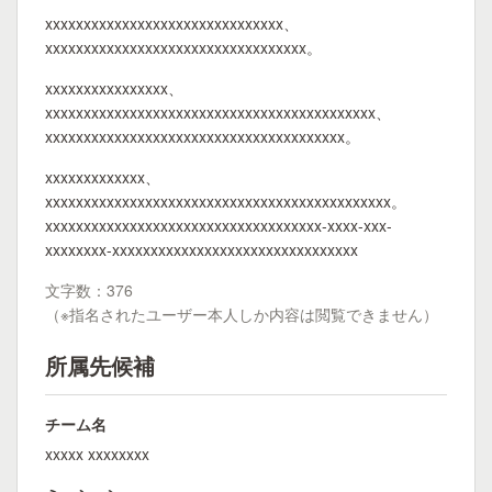
xxxxxxxxxxxxxxxxxxxxxxxxxxxxxxx、
xxxxxxxxxxxxxxxxxxxxxxxxxxxxxxxxxx。
xxxxxxxxxxxxxxxx、
xxxxxxxxxxxxxxxxxxxxxxxxxxxxxxxxxxxxxxxxxxx、
xxxxxxxxxxxxxxxxxxxxxxxxxxxxxxxxxxxxxxx。
xxxxxxxxxxxxx、
xxxxxxxxxxxxxxxxxxxxxxxxxxxxxxxxxxxxxxxxxxxxx。
xxxxxxxxxxxxxxxxxxxxxxxxxxxxxxxxxxxx-xxxx-xxx-
xxxxxxxx-xxxxxxxxxxxxxxxxxxxxxxxxxxxxxxxx
文字数：376
（※指名されたユーザー本人しか内容は閲覧できません）
所属先候補
チーム名
xxxxx xxxxxxxx