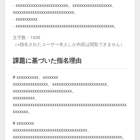
- xxxxxxxxxxxxxxxxxxxxxxxx。xxxxxxxxxxxxxxxxxx、
xxxxxxxxxxxxxxxxxxxxxxxxxxxx。
- xxxxxxxxxx
- xxxxxxxxxxxxxxxxxxxxxxxxxxxxxxxxxxxxxxxxxxxxx。
文字数：1936
（※指名されたユーザー本人しか内容は閲覧できません）
課題に基づいた指名理由
# xxxxxxxxxx、xxxxxxx
xxxxxxxxxxxxxxxx、xxxxxxxxxxxxxxxxxxxxxxxxx、
xxxxxxxxxxxxxxxxxxxxxxxxxxx。
xxxxxxxxxx、
xxxxxxxxxxxxxxxxxxxxxxxxxxxxxxxxxxxxxxxxxxxxxxxxxxxx
xxxxxxx。
# xxxxxxxx
xxxxxxxxxxxxxxxxxxxxxxxxxxxxxxxxxx、
xxxxxxxxxxxxxxxxxxxxxxxxxxxxxxxxxxxxxxxxxxxxxxxxxx。