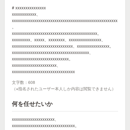
# xxxxxxxxxxxxxxx
xxxxxxxxxxxx、
xxxxxxxxxxxxxxxxxxxxxxxxxxxxxxxxxxxxxxxxxxxxxxxxxxxx
。
xxxxxxxxxxxxxxxxxxxxxxxxxxxxxxxxxxxxxxxxxx。
xxxxxxxxx、xxxxx、xxxxxxxx、xxxxxxxxxxxxxxxx、
xxxxxxxxxxxxxxxxxxxxxxxxxxxxxx、xxxxxxxxxxxxxxxx。
xxxxxxxxxxxxxxxxxxxxxxxxxxxxxxxxxxxxxx、
xxxxxxxxxxxxxxxxxxxxxxxxxxxx。
xxxxxxxxxxxxxxxxxxxxxx、
xxxxxxxxxxxxxxxxxxxxxxxxxxxxxxx
文字数：608
（※指名されたユーザー本人しか内容は閲覧できません）
何を任せたいか
xxxxxxxxxxxxxxxxxxxxx、
xxxxxxxxxxxxxxxxxxxxxxxxxxxxxxx。