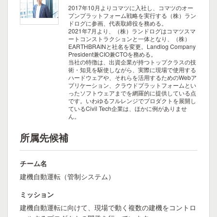
2017年10月よりコマツに入社し、コマツのオー
プンプラットフォーム戦略を実行する（株）ラン
ドログに参画、代表取締役を務める。
2021年7月より、（株）ランドログはコマツスマ
ートコンストラクションと一体となり、（株）
EARTHBRAINと社名を変更。Landlog Company
President兼CIO兼CTOを務める。
当社の特徴は、出資企業が持つトップクラスの技
術・知見を駆使しながら、実際に現場で使用する
ハードウェアや、それらを活用するためのWebア
プリケーション、クラウドプラットフォームとい
ったソフトウェアまでを網羅的に提供している点
です。いわゆるフルレンジでプロダクトを展開し
ているCivil Tech企業は、ほかに例がありませ
ん。
所属先候補
チーム名
建機自動運転（管制システム）
ミッション
建機自動運転に向けて、現場で動く複数の建機をコントロ