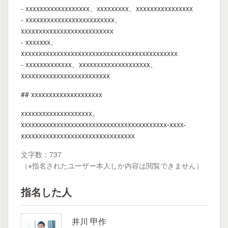
- xxxxxxxxxxxxxxxxxx、xxxxxxxxx、xxxxxxxxxxxxxxxx
- xxxxxxxxxxxxxxxxxxxxxxxxx、
xxxxxxxxxxxxxxxxxxxxxxxxxx
- xxxxxxx、
xxxxxxxxxxxxxxxxxxxxxxxxxxxxxxxxxxxxxxxxxxxx
- xxxxxxxxxxxxx、xxxxxxxxxxxxxxxxxxxx、
xxxxxxxxxxxxxxxxxxxxxxxxx
## xxxxxxxxxxxxxxxxxxxx
xxxxxxxxxxxxxxxxxxxx。
xxxxxxxxxxxxxxxxxxxxxxxxxxxxxxxxxxxxxxxxx-xxxx-
xxxxxxxxxxxxxxxxxxxxxxxxxxxxxxxx
文字数：737
（※指名されたユーザー本人しか内容は閲覧できません）
指名した人
井川 甲作