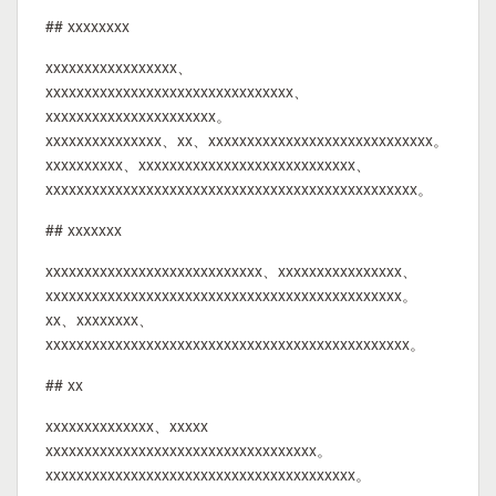
## xxxxxxxx
xxxxxxxxxxxxxxxxx、
xxxxxxxxxxxxxxxxxxxxxxxxxxxxxxxx、
xxxxxxxxxxxxxxxxxxxxxx。
xxxxxxxxxxxxxxx、xx、xxxxxxxxxxxxxxxxxxxxxxxxxxxxx。
xxxxxxxxxx、xxxxxxxxxxxxxxxxxxxxxxxxxxxx、
xxxxxxxxxxxxxxxxxxxxxxxxxxxxxxxxxxxxxxxxxxxxxxxx。
## xxxxxxx
xxxxxxxxxxxxxxxxxxxxxxxxxxxx、xxxxxxxxxxxxxxxx、
xxxxxxxxxxxxxxxxxxxxxxxxxxxxxxxxxxxxxxxxxxxxxx。
xx、xxxxxxxx、
xxxxxxxxxxxxxxxxxxxxxxxxxxxxxxxxxxxxxxxxxxxxxxx。
## xx
xxxxxxxxxxxxxx、xxxxx
xxxxxxxxxxxxxxxxxxxxxxxxxxxxxxxxxxx。
xxxxxxxxxxxxxxxxxxxxxxxxxxxxxxxxxxxxxxxx。