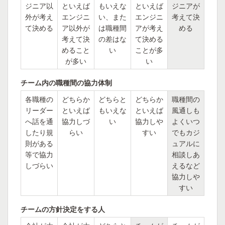
ジニア以
といえば
もいえな
といえば
ジニアが
外が考え
エンジニ
い、また
エンジニ
考えて決
て決める
ア以外が
は職種間
アが考え
める
考えて決
の差はな
て決める
めること
い
ことが多
が多い
い
チーム内の職種間の協力体制
各職種の
どちらか
どちらと
どちらか
職種間の
リーダー
といえば
もいえな
といえば
風通しも
へ話を通
協力しづ
い
協力しや
よくいつ
したり規
らい
すい
でもカジ
則がある
ュアルに
等で協力
相談しあ
しづらい
えるなど
協力しや
すい
チームの方針決定をする人