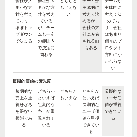
会社が大
会社が大
どちらと
チームが
チームが
まかな方
まかな方
もいえな
主体的に
主体的に
針を考え
針を考え
い
考えて決
考えて決
ており、
ている
めるが、
めてお
ほぼトッ
が、チー
会社の方
り、会社
プダウン
ムも一定
針に左右
はあまり
で決まる
の範囲内
される面
個々のプ
で決定に
もある
ロダクト
関わる
方針にか
かわらな
い
長期的価値の優先度
短期的な
どちらか
どちらと
どちらか
長期的な
売上を重
といえば
もいえな
といえば
ユーザ価
視せざる
短期的な
い
長期的な
値が重視
を得ない
売上が重
ユーザ価
できてい
状態であ
視されて
値を重視
る
る
いる
できてい
る