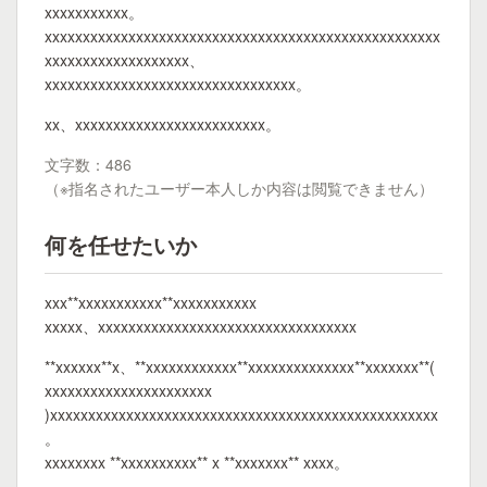
xxxxxxxxxxx。
xxxxxxxxxxxxxxxxxxxxxxxxxxxxxxxxxxxxxxxxxxxxxxxxxxxx
xxxxxxxxxxxxxxxxxxx、
xxxxxxxxxxxxxxxxxxxxxxxxxxxxxxxxx。
xx、xxxxxxxxxxxxxxxxxxxxxxxxx。
文字数：486
（※指名されたユーザー本人しか内容は閲覧できません）
何を任せたいか
xxx**xxxxxxxxxxx**xxxxxxxxxxx
xxxxx、xxxxxxxxxxxxxxxxxxxxxxxxxxxxxxxxxx
**xxxxxx**x、**xxxxxxxxxxxx**xxxxxxxxxxxxxx**xxxxxxx**(
xxxxxxxxxxxxxxxxxxxxxx
)xxxxxxxxxxxxxxxxxxxxxxxxxxxxxxxxxxxxxxxxxxxxxxxxxxx
。
xxxxxxxx **xxxxxxxxxx** x **xxxxxxx** xxxx。