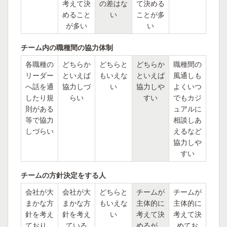
考えて決
の差はな
て決める
めること
い
ことが多
が多い
い
チーム内の職種間の協力体制
各職種の
どちらか
どちらと
どちらか
職種間の
リーダー
といえば
もいえな
といえば
風通しも
へ話を通
協力しづ
い
協力しや
よくいつ
したり規
らい
すい
でもカジ
則がある
ュアルに
等で協力
相談しあ
しづらい
えるなど
協力しや
すい
チームの方針決定をする人
会社が大
会社が大
どちらと
チームが
チームが
まかな方
まかな方
もいえな
主体的に
主体的に
針を考え
針を考え
い
考えて決
考えて決
ており、
ている
めるが、
めてお