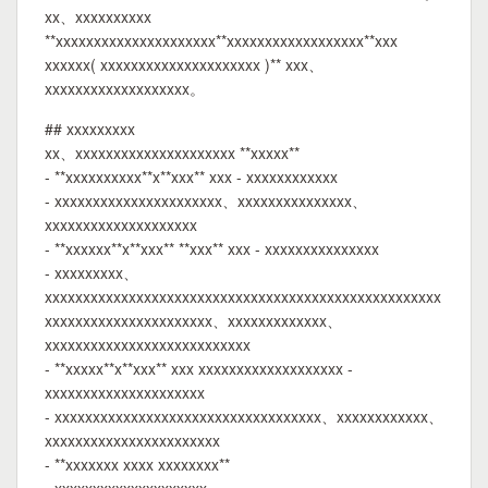
xx、xxxxxxxxxx
**xxxxxxxxxxxxxxxxxxxxx**xxxxxxxxxxxxxxxxxx**xxx
xxxxxx( xxxxxxxxxxxxxxxxxxxxx )** xxx、
xxxxxxxxxxxxxxxxxxx。
## xxxxxxxxx
xx、xxxxxxxxxxxxxxxxxxxxx **xxxxx**
- **xxxxxxxxxx**x**xxx** xxx - xxxxxxxxxxxx
- xxxxxxxxxxxxxxxxxxxxxx、xxxxxxxxxxxxxxx、
xxxxxxxxxxxxxxxxxxxx
- **xxxxxx**x**xxx** **xxx** xxx - xxxxxxxxxxxxxxx
- xxxxxxxxx、
xxxxxxxxxxxxxxxxxxxxxxxxxxxxxxxxxxxxxxxxxxxxxxxxxxxx
xxxxxxxxxxxxxxxxxxxxxx、xxxxxxxxxxxxx、
xxxxxxxxxxxxxxxxxxxxxxxxxxx
- **xxxxx**x**xxx** xxx xxxxxxxxxxxxxxxxxxx -
xxxxxxxxxxxxxxxxxxxxx
- xxxxxxxxxxxxxxxxxxxxxxxxxxxxxxxxxxx、xxxxxxxxxxxx、
xxxxxxxxxxxxxxxxxxxxxxx
- **xxxxxxx xxxx xxxxxxxx**