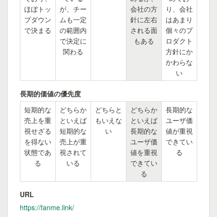
ほぼトッ
が、チー
会社の方
り、会社
プダウン
ムも一定
針に左右
はあまり
で決まる
の範囲内
される面
個々のプ
で決定に
もある
ロダクト
関わる
方針にか
かわらな
い
長期的価値の優先度
短期的な
どちらか
どちらと
どちらか
長期的な
売上を重
といえば
もいえな
といえば
ユーザ価
視せざる
短期的な
い
長期的な
値が重視
を得ない
売上が重
ユーザ価
できてい
状態であ
視されて
値を重視
る
る
いる
できてい
る
URL
https://fanme.link/