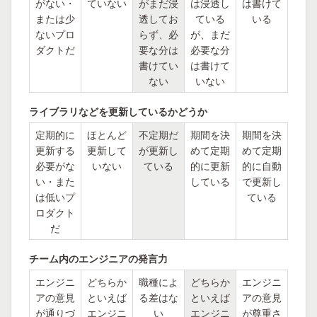
がない・
ていない
がまだ浸
は浸透し
は書けて
または少
透してお
ている
いる
ないプロ
らず、必
が、まだ
ダクトだ
要な分は
必要な分
書けてい
は書けて
ない
いない
ライブラリなどを更新しているかどうか
定期的に
ほとんど
不定期だ
期間を決
期間を決
更新する
更新して
が更新し
めて定期
めて定期
必要がな
いない
ている
的に更新
的に自動
い・また
している
で更新し
は低いプ
ている
ロダクト
だ
チーム内のエンジニアの発言力
エンジニ
どちらか
職種によ
どちらか
エンジニ
アの意見
といえば
る差はな
といえば
アの意見
が通りづ
エンジニ
い
エンジニ
が尊重さ