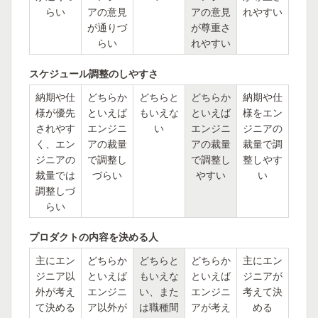
らい
アの意見
アの意見
れやすい
が通りづ
が尊重さ
らい
れやすい
スケジュール調整のしやすさ
納期や仕
どちらか
どちらと
どちらか
納期や仕
様が優先
といえば
もいえな
といえば
様をエン
されやす
エンジニ
い
エンジニ
ジニアの
く、エン
アの裁量
アの裁量
裁量で調
ジニアの
で調整し
で調整し
整しやす
裁量では
づらい
やすい
い
調整しづ
らい
プロダクトの内容を決める人
主にエン
どちらか
どちらと
どちらか
主にエン
ジニア以
といえば
もいえな
といえば
ジニアが
外が考え
エンジニ
い、また
エンジニ
考えて決
て決める
ア以外が
は職種間
アが考え
める