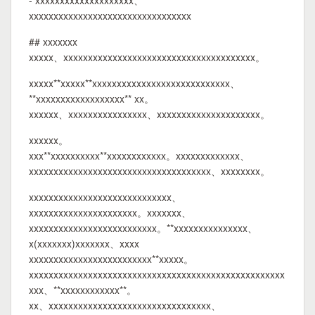
- xxxxxxxxxxxxxxxxxxxx、
xxxxxxxxxxxxxxxxxxxxxxxxxxxxxxxxx
## xxxxxxx
xxxxx、xxxxxxxxxxxxxxxxxxxxxxxxxxxxxxxxxxxxxxx。
xxxxx**xxxxx**xxxxxxxxxxxxxxxxxxxxxxxxxxxx、
**xxxxxxxxxxxxxxxxxx** xx。
xxxxxx、xxxxxxxxxxxxxxxx、xxxxxxxxxxxxxxxxxxxxx。
xxxxxx。
xxx**xxxxxxxxxx**xxxxxxxxxxxx。xxxxxxxxxxxxx、
xxxxxxxxxxxxxxxxxxxxxxxxxxxxxxxxxxxxx、xxxxxxxx。
xxxxxxxxxxxxxxxxxxxxxxxxxxxxx、
xxxxxxxxxxxxxxxxxxxxxx。xxxxxxx、
xxxxxxxxxxxxxxxxxxxxxxxxxx。**xxxxxxxxxxxxxxx、
x(xxxxxxx)xxxxxxx、xxxx
xxxxxxxxxxxxxxxxxxxxxxxxx**xxxxx。
xxxxxxxxxxxxxxxxxxxxxxxxxxxxxxxxxxxxxxxxxxxxxxxxxxxx
xxx、**xxxxxxxxxxxx**。
xx、xxxxxxxxxxxxxxxxxxxxxxxxxxxxxxxxx、