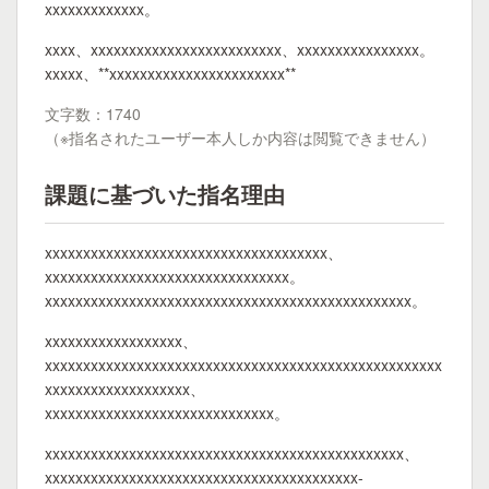
xxxxxxxxxxxxx。
xxxx、xxxxxxxxxxxxxxxxxxxxxxxxx、xxxxxxxxxxxxxxxx。
xxxxx、**xxxxxxxxxxxxxxxxxxxxxxx**
文字数：1740
（※指名されたユーザー本人しか内容は閲覧できません）
課題に基づいた指名理由
xxxxxxxxxxxxxxxxxxxxxxxxxxxxxxxxxxxxx、
xxxxxxxxxxxxxxxxxxxxxxxxxxxxxxxx。
xxxxxxxxxxxxxxxxxxxxxxxxxxxxxxxxxxxxxxxxxxxxxxxx。
xxxxxxxxxxxxxxxxxx、
xxxxxxxxxxxxxxxxxxxxxxxxxxxxxxxxxxxxxxxxxxxxxxxxxxxx
xxxxxxxxxxxxxxxxxxx、
xxxxxxxxxxxxxxxxxxxxxxxxxxxxxx。
xxxxxxxxxxxxxxxxxxxxxxxxxxxxxxxxxxxxxxxxxxxxxxx、
xxxxxxxxxxxxxxxxxxxxxxxxxxxxxxxxxxxxxxxxx-