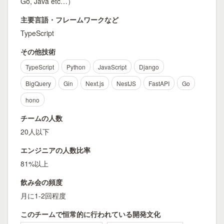
Go, Java etc…）
主要言語・フレームワークなど
TypeScript
その他技術
TypeScript
Python
JavaScript
Django
BigQuery
Gin
Next.js
NestJS
FastAPI
Go
hono
チームの人数
20人以下
エンジニアの人数比率
81%以上
飲み会の頻度
月に1-2回程度
このチームで恒常的に行われている開発文化