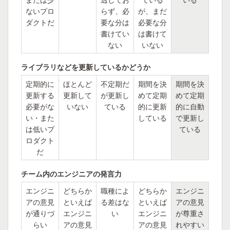
ないプロ
らず、必
が、まだ
ダクトだ
要な分は
必要な分
書けてい
は書けて
ない
いない
ライブラリなどを更新しているかどうか
定期的に
ほとんど
不定期だ
期間を決
期間を決
更新する
更新して
が更新し
めて定期
めて定期
必要がな
いない
ている
的に更新
的に自動
い・また
している
で更新し
は低いプ
ている
ロダクト
だ
チーム内のエンジニアの発言力
エンジニ
どちらか
職種によ
どちらか
エンジニ
アの意見
といえば
る差はな
といえば
アの意見
が通りづ
エンジニ
い
エンジニ
が尊重さ
らい
アの意見
アの意見
れやすい