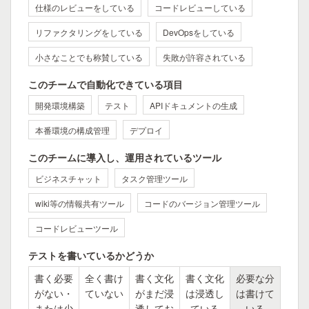
仕様のレビューをしている
コードレビューしている
リファクタリングをしている
DevOpsをしている
小さなことでも称賛している
失敗が許容されている
このチームで自動化できている項目
開発環境構築
テスト
APIドキュメントの生成
本番環境の構成管理
デプロイ
このチームに導入し、運用されているツール
ビジネスチャット
タスク管理ツール
wiki等の情報共有ツール
コードのバージョン管理ツール
コードレビューツール
テストを書いているかどうか
書く必要
全く書け
書く文化
書く文化
必要な分
がない・
ていない
がまだ浸
は浸透し
は書けて
または少
透してお
ている
いる