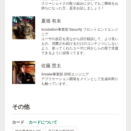
スリーシェイクの取り組みに少しでもご興味をお
持ちになった方、是非お話しましょう！
夏堀 有未
Incubation事業部 Securify フロントエンドエンジ
ニア
ユーザの反応を見ながら試行錯誤して、より良い
もの、消費され続けるだけのコンテンツにしない
よう、使ってくれたユーザに何かしらの形で支援
できるように頑張ってます。
佐藤 慧太
Sreake事業部 SREエンジニア
アプリケーション開発をメインとして生成AI周り
も触っています。
その他
カード
カードについて
他社選考待ちOK
平日夜の面談OK