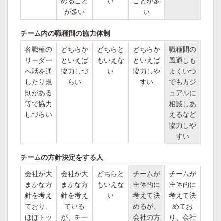
めること
い
ことが多
が多い
い
チーム内の職種間の協力体制
各職種の
どちらか
どちらと
どちらか
職種間の
リーダー
といえば
もいえな
といえば
風通しも
へ話を通
協力しづ
い
協力しや
よくいつ
したり規
らい
すい
でもカジ
則がある
ュアルに
等で協力
相談しあ
しづらい
えるなど
協力しや
すい
チームの方針決定をする人
会社が大
会社が大
どちらと
チームが
チームが
まかな方
まかな方
もいえな
主体的に
主体的に
針を考え
針を考え
い
考えて決
考えて決
ており、
ている
めるが、
めてお
ほぼトッ
が、チー
会社の方
り、会社