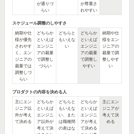
が通りづ
が尊重さ
らい
れやすい
スケジュール調整のしやすさ
納期や仕
どちらか
どちらと
どちらか
納期や仕
様が優先
といえば
もいえな
といえば
様をエン
されやす
エンジニ
い
エンジニ
ジニアの
く、エン
アの裁量
アの裁量
裁量で調
ジニアの
で調整し
で調整し
整しやす
裁量では
づらい
やすい
い
調整しづ
らい
プロダクトの内容を決める人
主にエン
どちらか
どちらと
どちらか
主にエン
ジニア以
といえば
もいえな
といえば
ジニアが
外が考え
エンジニ
い、また
エンジニ
考えて決
て決める
ア以外が
は職種間
アが考え
める
考えて決
の差はな
て決める