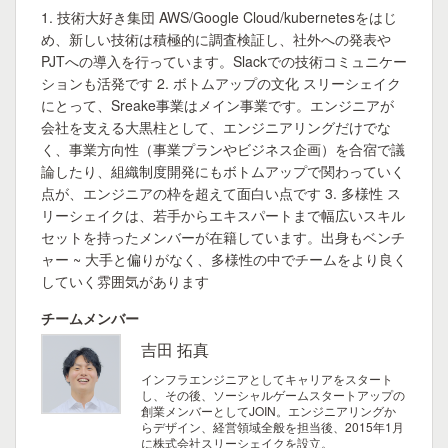
1. 技術大好き集団 AWS/Google Cloud/kubernetesをはじ
め、新しい技術は積極的に調査検証し、社外への発表や
PJTへの導入を行っています。Slackでの技術コミュニケー
ションも活発です 2. ボトムアップの文化 スリーシェイク
にとって、Sreake事業はメイン事業です。エンジニアが
会社を支える大黒柱として、エンジニアリングだけでな
く、事業方向性（事業プランやビジネス企画）を合宿で議
論したり、組織制度開発にもボトムアップで関わっていく
点が、エンジニアの枠を超えて面白い点です 3. 多様性 ス
リーシェイクは、若手からエキスパートまで幅広いスキル
セットを持ったメンバーが在籍しています。出身もベンチ
ャー ~ 大手と偏りがなく、多様性の中でチームをより良く
していく雰囲気があります
チームメンバー
吉田 拓真
インフラエンジニアとしてキャリアをスタート
し、その後、ソーシャルゲームスタートアップの
創業メンバーとしてJOIN。エンジニアリングか
らデザイン、経営領域全般を担当後、2015年1月
に株式会社スリーシェイクを設立。