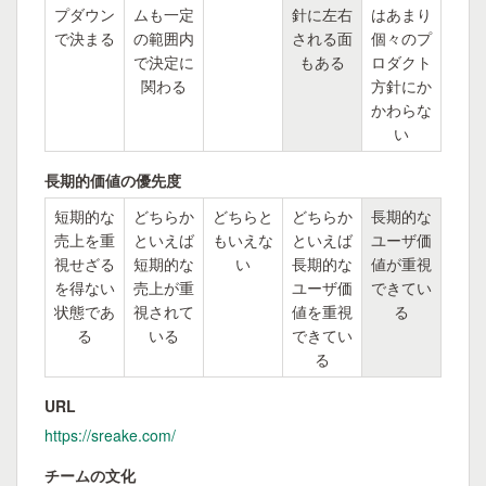
プダウン
ムも一定
針に左右
はあまり
で決まる
の範囲内
される面
個々のプ
で決定に
もある
ロダクト
関わる
方針にか
かわらな
い
長期的価値の優先度
短期的な
どちらか
どちらと
どちらか
長期的な
売上を重
といえば
もいえな
といえば
ユーザ価
視せざる
短期的な
い
長期的な
値が重視
を得ない
売上が重
ユーザ価
できてい
状態であ
視されて
値を重視
る
る
いる
できてい
る
URL
https://sreake.com/
チームの文化