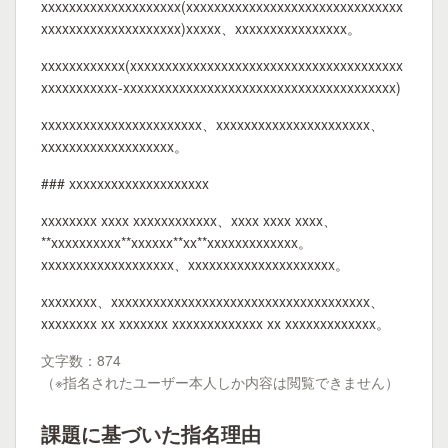
xxxxxxxxxxxxxxxxxxxx(xxxxxxxxxxxxxxxxxxxxxxxxxxxxxxx
xxxxxxxxxxxxxxxxxxxx)xxxxx、xxxxxxxxxxxxxxxx。
xxxxxxxxxxxx(xxxxxxxxxxxxxxxxxxxxxxxxxxxxxxxxxxxxxxx
xxxxxxxxxxx-xxxxxxxxxxxxxxxxxxxxxxxxxxxxxxxxxxxxxxx)
xxxxxxxxxxxxxxxxxxxxxxx、xxxxxxxxxxxxxxxxxxxxxx、
xxxxxxxxxxxxxxxxxxx。
### xxxxxxxxxxxxxxxxxxxx
xxxxxxxx xxxx xxxxxxxxxxxx、xxxx xxxx xxxx、
**xxxxxxxxxx**xxxxxx**xx**xxxxxxxxxxxxx。
xxxxxxxxxxxxxxxxxxx、xxxxxxxxxxxxxxxxxxxxx。
xxxxxxxx、xxxxxxxxxxxxxxxxxxxxxxxxxxxxxxxxxxxxx、
xxxxxxxx xx xxxxxxx xxxxxxxxxxxxx xx xxxxxxxxxxxxx。
文字数：874
（※指名されたユーザー本人しか内容は閲覧できません）
課題に基づいた指名理由