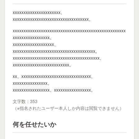
xxxxxxxxxxxxxxxxxxxxxx、
xxxxxxxxxxxxxxxxxxxxxxxxxxxxxxxxxxx。
xxxxxxxxxxxxxxxxxxxxxxxxxxxxxxxxxxxxxxxxxxxxxxxxxxxx
xxxxxxxxxxxxxxxxx。
xxxxxxxxxxxxxxxxxxx、
xxxxxxxxxxxxxxxxxxxxxxxxxxxxxxxxxxxxxx。
xxxxxxxxxxxxxxxxxxxxxxxxxxxxxxxxxxxxxxxx、
xxxxxxxxxxxxxxxxxxxxxxxxxx。
xx、xxxxxxxxxxxxxxxxxxxxxxxxxxxxxxxx、
xxxxxxxxxxxxxxxx。
xxxxxxxxxxxxxxxxx、xxxxxxxxxxxxxxxxx。
文字数：353
（※指名されたユーザー本人しか内容は閲覧できません）
何を任せたいか