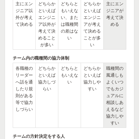
主にエン
どちらか
どちらと
どちらか
主にエン
ジニア以
といえば
もいえな
といえば
ジニアが
外が考え
エンジニ
い、また
エンジニ
考えて決
て決める
ア以外が
は職種間
アが考え
める
考えて決
の差はな
て決める
めること
い
ことが多
が多い
い
チーム内の職種間の協力体制
各職種の
どちらか
どちらと
どちらか
職種間の
リーダー
といえば
もいえな
といえば
風通しも
へ話を通
協力しづ
い
協力しや
よくいつ
したり規
らい
すい
でもカジ
則がある
ュアルに
等で協力
相談しあ
しづらい
えるなど
協力しや
すい
チームの方針決定をする人