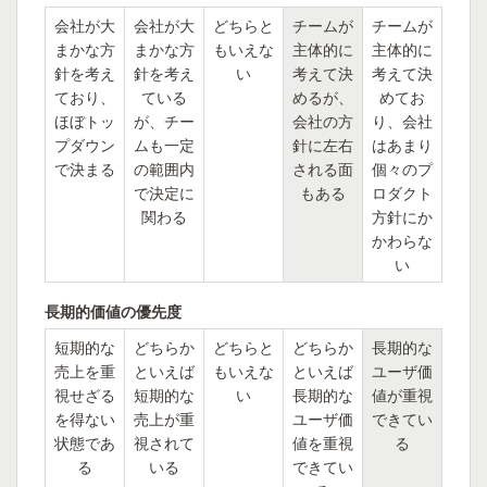
会社が大
会社が大
どちらと
チームが
チームが
まかな方
まかな方
もいえな
主体的に
主体的に
針を考え
針を考え
い
考えて決
考えて決
ており、
ている
めるが、
めてお
ほぼトッ
が、チー
会社の方
り、会社
プダウン
ムも一定
針に左右
はあまり
で決まる
の範囲内
される面
個々のプ
で決定に
もある
ロダクト
関わる
方針にか
かわらな
い
長期的価値の優先度
短期的な
どちらか
どちらと
どちらか
長期的な
売上を重
といえば
もいえな
といえば
ユーザ価
視せざる
短期的な
い
長期的な
値が重視
を得ない
売上が重
ユーザ価
できてい
状態であ
視されて
値を重視
る
る
いる
できてい