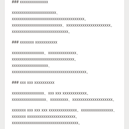
### xxxxxxxxxxxxxx
xxxxxxxxxxxxxxxxxxxxxx、
xxxxxxxxxxxxxxxxxxxxxxxxxxxxxxxxxxxx。
xxxxxxxxxxxxxxxxxxxxxxxxx、xxxxxxxxxxxxxxxxxxxxxx。
xxxxxxxxxxxxxxxxxxxxxxxxxxxx。
### xxxxxxx xxxxxxxxxxx
xxxxxxxxxxxxxxxx、xxxxxxxxxxxxxx、
xxxxxxxxxxxxxxxxxxxxxxxxxxxxxxx。
xxxxxxxxxxxxxxxxxx、
xxxxxxxxxxxxxxxxxxxxxxxxxxxxxxxxxxxxx。
### xxx xxx xxxxxxxxxx
xxxxxxxxxxxxxxxx、xxx xxx xxxxxxxxxxxx。
xxxxxxxxxxxxxxxxx、xxxxxxxxx、xxxxxxxxxxxxxxxxxxxx。
xxxxxxx xxx xxx xxx xxxxxxxxxxxxxx。xxxxxxxxxxxxxxxx、
xxxxxxx xxxxxxxxxxxxxxxxxxxxxxxx。
xxxxxxxxxxxxxxxxxxxxxxxxxxxxxxxxx。