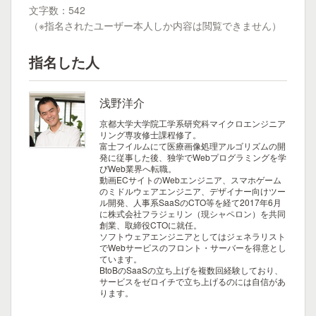
文字数：542
（※指名されたユーザー本人しか内容は閲覧できません）
指名した人
浅野洋介
京都大学大学院工学系研究科マイクロエンジニア
リング専攻修士課程修了。
富士フイルムにて医療画像処理アルゴリズムの開
発に従事した後、独学でWebプログラミングを学
びWeb業界へ転職。
動画ECサイトのWebエンジニア、スマホゲーム
のミドルウェアエンジニア、デザイナー向けツー
ル開発、人事系SaaSのCTO等を経て2017年6月
に株式会社フラジェリン（現シャペロン）を共同
創業、取締役CTOに就任。
ソフトウェアエンジニアとしてはジェネラリスト
でWebサービスのフロント・サーバーを得意とし
ています。
BtoBのSaaSの立ち上げを複数回経験しており、
サービスをゼロイチで立ち上げるのには自信があ
ります。