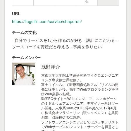
る
URL
https://flagellin.com/service/shaperon/
チームの文化
- 自分でサービスを1から作るのが好き - 設計にこだわる -
ソースコードを資産だと考える - 事業を作りたい
チームメンバー
浅野洋介
京都大学大学院工学系研究科マイクロエンジニア
リング専攻修士課程修了。
富士フイルムにて医療画像処理アルゴリズムの開
発に従事した後、独学でWebプログラミングを学
びWeb業界へ転職。
動画ECサイトのWebエンジニア、スマホゲーム
のミドルウェアエンジニア、デザイナー向けツー
ル開発、人事系SaaSのCTO等を経て2017年6月
に株式会社フラジェリン（現シャペロン）を共同
創業、取締役CTOに就任。
ソフトウェアエンジニアとしてはジェネラリスト
でWebサービスのフロント・サーバーを得意とし