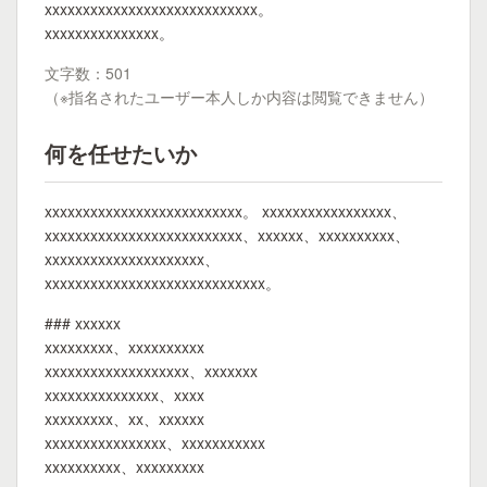
xxxxxxxxxxxxxxxxxxxxxxxxxxxx。
xxxxxxxxxxxxxxx。
文字数：501
（※指名されたユーザー本人しか内容は閲覧できません）
何を任せたいか
xxxxxxxxxxxxxxxxxxxxxxxxxx。 xxxxxxxxxxxxxxxxx、
xxxxxxxxxxxxxxxxxxxxxxxxxx、xxxxxx、xxxxxxxxxx、
xxxxxxxxxxxxxxxxxxxxx、
xxxxxxxxxxxxxxxxxxxxxxxxxxxxx。
### xxxxxx
xxxxxxxxx、xxxxxxxxxx
xxxxxxxxxxxxxxxxxxx、xxxxxxx
xxxxxxxxxxxxxxx、xxxx
xxxxxxxxx、xx、xxxxxx
xxxxxxxxxxxxxxxx、xxxxxxxxxxx
xxxxxxxxxx、xxxxxxxxx