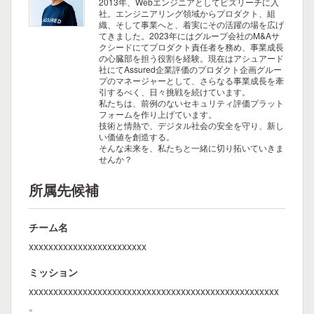
2013年、Webエンジニアとしてビズリーチに入
社。エンジニアリング領域からプロダクト、組
織、そして事業へと、着実にその活躍の場を広げ
てきました。2023年にはグループ会社のM&Aサ
クシードにてプロダクト責任者を務め、事業成長
の心臓部を担う役割を経験。現在はアシュアード
社にてAssured企業評価のプロダクト企画グルー
プのマネージャーとして、さらなる事業成長を牽
引するべく、日々挑戦を続けています。
私たちは、前例のないセキュリティ評価プラット
フォームを作り上げています。
技術と情熱で、デジタル社会の安全を守り、新し
い価値を創造する。
そんな未来を、私たちと一緒に切り拓いていきま
せんか？
所属先候補
チーム名
xxxxxxxxxxxxxxxxxxxxxxxx
ミッション
xxxxxxxxxxxxxxxxxxxxxxxxxxxxxxxxxxxxxxxxxxxxxxxxxxx
。