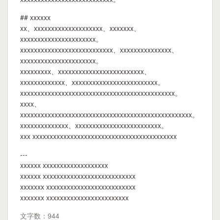
## xxxxxx
xx、xxxxxxxxxxxxxxxxxxxx、xxxxxxx、
xxxxxxxxxxxxxxxxxxxxxx。
xxxxxxxxxxxxxxxxxxxxxxxxxxx、xxxxxxxxxxxxxxx、
xxxxxxxxxxxxxxxxxxxxxx。
xxxxxxxxx、xxxxxxxxxxxxxxxxxxxxxxxxx、
xxxxxxxxxxxxx、xxxxxxxxxxxxxxxxxxxxxxxxx。
xxxxxxxxxxxxxxxxxxxxxxxxxxxxxxxxxxxxxxxxxxxxx。
xxxx、
xxxxxxxxxxxxxxxxxxxxxxxxxxxxxxxxxxxxxxxxxxxxxxxxxx。
xxxxxxxxxxxxxx、xxxxxxxxxxxxxxxxxxxxxxxxx。
xxx xxxxxxxxxxxxxxxxxxxxxxxxxxxxxxxxxxxxxxxxxx
---
xxxxxx xxxxxxxxxxxxxxxxxxx
xxxxxx xxxxxxxxxxxxxxxxxxxxxxxxxxx
xxxxxxx xxxxxxxxxxxxxxxxxxxxxxxxxx
xxxxxxx xxxxxxxxxxxxxxxxxxxxxxxx
文字数：944