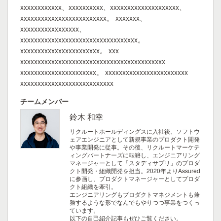
xxxxxxxxxxxx、xxxxxxxxxx、xxxxxxxxxxxxxxxxxxxx、
xxxxxxxxxxxxxxxxxxxxxxxxx。 xxxxxxx、
xxxxxxxxxxxxxxxxx、
xxxxxxxxxxxxxxxxxxxxxxxxxxxxxxxxxx。
xxxxxxxxxxxxxxxxxxxxxxx。 xxx
xxxxxxxxxxxxxxxxxxxxxxxxxxxxxxxxxxxxxxxxxx
xxxxxxxxxxxxxxxxxxxxxx。 xxxxxxxxxxxxxxxxxxxxxxxx
xxxxxxxxxxxxxxxxxxxxxxxxxxx
チームメンバー
鈴木 和幸
リクルートホールディングスに入社後、ソフトウ
ェアエンジニアとして新規事業のプロダクト開発
や事業開発に従事。その後、リクルートマーケテ
ィングパートナーズに転籍し、エンジニアリング
マネージャーとして「スタディサプリ」のプロダ
クト開発・組織開発を担当。2020年よりAssured
に参画し、プロダクトマネージャーとしてプロダ
クト組織を牽引。
エンジニアリングもプロダクトマネジメントも兼
務するような形でなんでもやりつつ事業をつくっ
ています。
以下の自己紹介記事もぜひご覧ください。