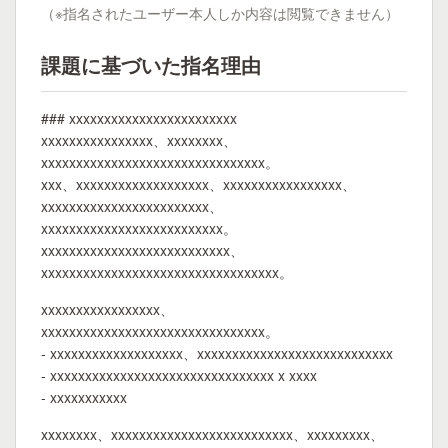
（※指名されたユーザー本人しか内容は閲覧できません）
課題に基づいた指名理由
### xxxxxxxxxxxxxxxxxxxxxxxx
xxxxxxxxxxxxxxxx、xxxxxxxx、
xxxxxxxxxxxxxxxxxxxxxxxxxxxxxxxx。
xxx、xxxxxxxxxxxxxxxxxxx、xxxxxxxxxxxxxxxxx、
xxxxxxxxxxxxxxxxxxxxxxxx、
xxxxxxxxxxxxxxxxxxxxxxxxxx。
xxxxxxxxxxxxxxxxxxxxxxxxxxx、
xxxxxxxxxxxxxxxxxxxxxxxxxxxxxxxxxx。
xxxxxxxxxxxxxxxxx、
xxxxxxxxxxxxxxxxxxxxxxxxxxxxxxxx。
- xxxxxxxxxxxxxxxxxxx、xxxxxxxxxxxxxxxxxxxxxxxxxxxx
- xxxxxxxxxxxxxxxxxxxxxxxxxxxxxxxx x xxxx
- xxxxxxxxxxx
xxxxxxxx、xxxxxxxxxxxxxxxxxxxxxxxxxx、xxxxxxxxx、