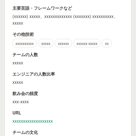
主要言語・フレームワークなど
(xxxxxx) xxxxx、xxxxxxxxxxxxx (xxxxxxx) xxxxxxxxxx、
xxxxx
その他技術
xxxxxxxxxx
xxxxx
xxxxxx
xxxxxx xxxxx
xx
チームの人数
xxxxx
エンジニアの人数比率
xxxxx
飲み会の頻度
xxx-xxxx
URL
xxxxxxxxxxxxxxxxxxx
チームの文化