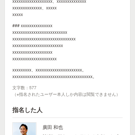
xxxxxxxxxxxxxxxxxxx、xxxxxxxxxxxxxx
xxxxxxxxxxxxxx、xxxxx
xxxxx
### xxxxxxxxxxxxxxx
xxxxxxxxxxxxxxxxxxxxxxxxxx
xxxxxxxxxxxxxxxxxxxxxxxxxxxxxx
xxxxxxxxxxxxxxxxxxxxxxxx
xxxxxxxxxxxxxxxxxxx
xxxxxxxxxxxxxxxxxxxxx
xxxxxxxxx、xxxxxxxxxxxxxxxxxxxxxx。
xxxxxxxxxxxxxxxxxxxxxxxxxxxxxxxxxxxxxx。
文字数：577
（※指名されたユーザー本人しか内容は閲覧できません）
指名した人
廣田 和也