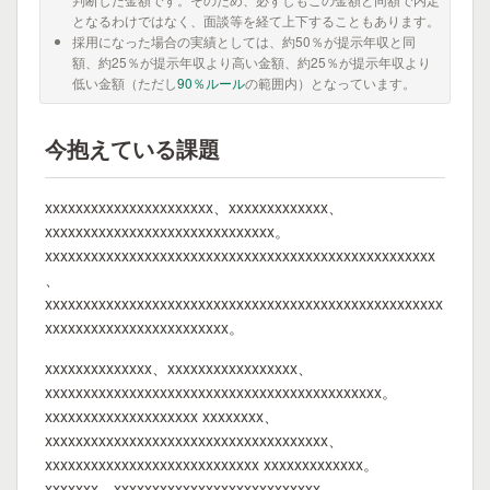
となるわけではなく、面談等を経て上下することもあります。
採用になった場合の実績としては、約50％が提示年収と同
額、約25％が提示年収より高い金額、約25％が提示年収より
低い金額（ただし
90％ルール
の範囲内）となっています。
今抱えている課題
xxxxxxxxxxxxxxxxxxxxxx、xxxxxxxxxxxxx、
xxxxxxxxxxxxxxxxxxxxxxxxxxxxxx。
xxxxxxxxxxxxxxxxxxxxxxxxxxxxxxxxxxxxxxxxxxxxxxxxxxx
、
xxxxxxxxxxxxxxxxxxxxxxxxxxxxxxxxxxxxxxxxxxxxxxxxxxxx
xxxxxxxxxxxxxxxxxxxxxxxx。
xxxxxxxxxxxxxx、xxxxxxxxxxxxxxxxx、
xxxxxxxxxxxxxxxxxxxxxxxxxxxxxxxxxxxxxxxxxxxx。
xxxxxxxxxxxxxxxxxxxx xxxxxxxx、
xxxxxxxxxxxxxxxxxxxxxxxxxxxxxxxxxxxxx、
xxxxxxxxxxxxxxxxxxxxxxxxxxxx xxxxxxxxxxxxx。
xxxxxxx、xxxxxxxxxxxxxxxxxxxxxxxxxxx、