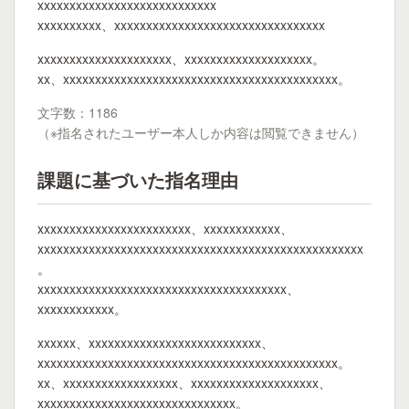
xxxxxxxxxxxxxxxxxxxxxxxxxxxx
xxxxxxxxxx、xxxxxxxxxxxxxxxxxxxxxxxxxxxxxxxxx
xxxxxxxxxxxxxxxxxxxxx、xxxxxxxxxxxxxxxxxxxx。
xx、xxxxxxxxxxxxxxxxxxxxxxxxxxxxxxxxxxxxxxxxxxx。
文字数：1186
（※指名されたユーザー本人しか内容は閲覧できません）
課題に基づいた指名理由
xxxxxxxxxxxxxxxxxxxxxxxx、xxxxxxxxxxxx、
xxxxxxxxxxxxxxxxxxxxxxxxxxxxxxxxxxxxxxxxxxxxxxxxxxx
。
xxxxxxxxxxxxxxxxxxxxxxxxxxxxxxxxxxxxxxx、
xxxxxxxxxxxx。
xxxxxx、xxxxxxxxxxxxxxxxxxxxxxxxxxx、
xxxxxxxxxxxxxxxxxxxxxxxxxxxxxxxxxxxxxxxxxxxxxxx。
xx、xxxxxxxxxxxxxxxxxx、xxxxxxxxxxxxxxxxxxxx、
xxxxxxxxxxxxxxxxxxxxxxxxxxxxxxx。