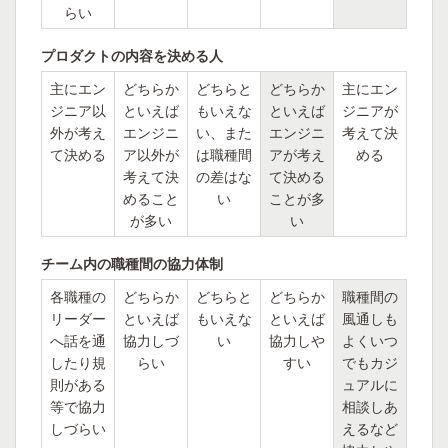
らい
プロダクトの内容を決める人
主にエン
どちらか
どちらと
どちらか
主にエン
ジニア以
といえば
もいえな
といえば
ジニアが
外が考え
エンジニ
い、また
エンジニ
考えて決
て決める
ア以外が
は職種間
アが考え
める
考えて決
の差はな
て決める
めること
い
ことが多
が多い
い
チーム内の職種間の協力体制
各職種の
どちらか
どちらと
どちらか
職種間の
リーダー
といえば
もいえな
といえば
風通しも
へ話を通
協力しづ
い
協力しや
よくいつ
したり規
らい
すい
でもカジ
則がある
ュアルに
等で協力
相談しあ
しづらい
えるなど