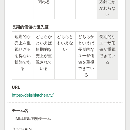
関わる
方針にか
かわらな
い
長期的価値の優先度
短期的な
どちらか
どちらと
どちらか
長期的な
売上を重
といえば
もいえな
といえば
ユーザ価
視せざる
短期的な
い
長期的な
値が重視
を得ない
売上が重
ユーザ価
できてい
状態であ
視されて
値を重視
る
る
いる
できてい
る
URL
https://delishkitchen.tv/
チーム名
TIMELINE開発チーム
ミッション