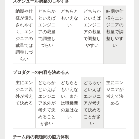
スケジュール調整のしやすさ
納期や仕
どちらか
どちらと
どちらか
納期や仕
様が優先
といえば
もいえな
といえば
様をエン
されやす
エンジニ
い
エンジニ
ジニアの
く、エン
アの裁量
アの裁量
裁量で調
ジニアの
で調整し
で調整し
整しやす
裁量では
づらい
やすい
い
調整しづ
らい
プロダクトの内容を決める人
主にエン
どちらか
どちらと
どちらか
主にエン
ジニア以
といえば
もいえな
といえば
ジニアが
外が考え
エンジニ
い、また
エンジニ
考えて決
て決める
ア以外が
は職種間
アが考え
める
考えて決
の差はな
て決める
めること
い
ことが多
が多い
い
チーム内の職種間の協力体制