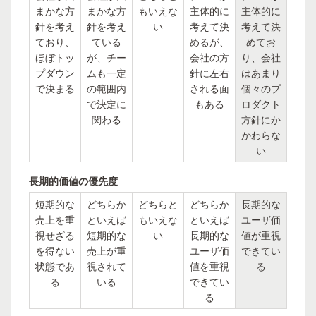
まかな方
まかな方
もいえな
主体的に
主体的に
針を考え
針を考え
い
考えて決
考えて決
ており、
ている
めるが、
めてお
ほぼトッ
が、チー
会社の方
り、会社
プダウン
ムも一定
針に左右
はあまり
で決まる
の範囲内
される面
個々のプ
で決定に
もある
ロダクト
関わる
方針にか
かわらな
い
長期的価値の優先度
短期的な
どちらか
どちらと
どちらか
長期的な
売上を重
といえば
もいえな
といえば
ユーザ価
視せざる
短期的な
い
長期的な
値が重視
を得ない
売上が重
ユーザ価
できてい
状態であ
視されて
値を重視
る
る
いる
できてい
る