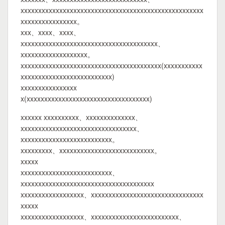
xxxxxxxxxxxxxxxxxxxxxxxxxxxxxxxxxxxxxxxxxxxxxxxxxxxx
xxxxxxxxxxxxxxxx。
xxx、xxxx、xxxx、
xxxxxxxxxxxxxxxxxxxxxxxxxxxxxxxxxxxxxxx、
xxxxxxxxxxxxxxxxxxx。
xxxxxxxxxxxxxxxxxxxxxxxxxxxxxxxxxxxxxxxx(xxxxxxxxxxx
xxxxxxxxxxxxxxxxxxxxxxxxxx)
xxxxxxxxxxxxxxxx
x(xxxxxxxxxxxxxxxxxxxxxxxxxxxxxxxxxxx)
xxxxxx xxxxxxxxxx、xxxxxxxxxxxxxx、
xxxxxxxxxxxxxxxxxxxxxxxxxxxxxxxxx、
xxxxxxxxxxxxxxxxxxxxxxxxxx。
xxxxxxxxx、xxxxxxxxxxxxxxxxxxxxxxxxxxx。
xxxxx
xxxxxxxxxxxxxxxxxxxxxxxxxx、
xxxxxxxxxxxxxxxxxxxxxxxxxxxxxxxxxxxxxx
xxxxxxxxxxxxxxxxxx、xxxxxxxxxxxxxxxxxxxxxxxxxxxxxxxx
xxxxx
xxxxxxxxxxxxxxxxxx、xxxxxxxxxxxxxxxxxxxxxxxxx、