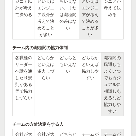
ジニア以
といえば
もいえな
といえば
ジニアが
外が考え
エンジニ
い、また
エンジニ
考えて決
て決める
ア以外が
は職種間
アが考え
める
考えて決
の差はな
て決める
めること
い
ことが多
が多い
い
チーム内の職種間の協力体制
各職種の
どちらか
どちらと
どちらか
職種間の
リーダー
といえば
もいえな
といえば
風通しも
へ話を通
協力しづ
い
協力しや
よくいつ
したり規
らい
すい
でもカジ
則がある
ュアルに
等で協力
相談しあ
しづらい
えるなど
協力しや
すい
チームの方針決定をする人
会社が大
会社が大
どちらと
チームが
チームが