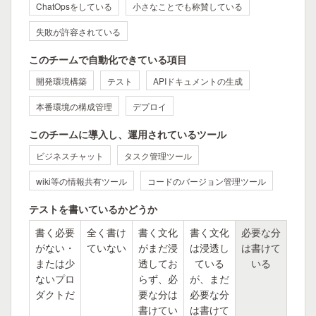
ChatOpsをしている
小さなことでも称賛している
失敗が許容されている
このチームで自動化できている項目
開発環境構築
テスト
APIドキュメントの生成
本番環境の構成管理
デプロイ
このチームに導入し、運用されているツール
ビジネスチャット
タスク管理ツール
wiki等の情報共有ツール
コードのバージョン管理ツール
テストを書いているかどうか
書く必要
全く書け
書く文化
書く文化
必要な分
がない・
ていない
がまだ浸
は浸透し
は書けて
または少
透してお
ている
いる
ないプロ
らず、必
が、まだ
ダクトだ
要な分は
必要な分
書けてい
は書けて