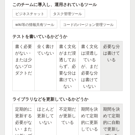
このチームに導入し、運用されているツール
ビジネスチャット
タスク管理ツール
wiki等の情報共有ツール
コードのバージョン管理ツール
テストを書いているかどうか
書く必要
全く書け
書く文化
書く文化
必要な分
がない・
ていない
がまだ浸
は浸透し
は書けて
または少
透してお
ている
いる
ないプロ
らず、必
が、まだ
ダクトだ
要な分は
必要な分
書けてい
は書けて
ない
いない
ライブラリなどを更新しているかどうか
定期的に
ほとんど
不定期だ
期間を決
期間を決
更新する
更新して
が更新し
めて定期
めて定期
必要がな
いない
ている
的に更新
的に自動
い・また
している
で更新し