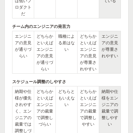
は低いプ
ている
ロダクト
だ
チーム内のエンジニアの発言力
エンジニ
どちらか
職種によ
どちらか
エンジニ
アの意見
といえば
る差はな
といえば
アの意見
が通りづ
エンジニ
い
エンジニ
が尊重さ
らい
アの意見
アの意見
れやすい
が通りづ
が尊重さ
らい
れやすい
スケジュール調整のしやすさ
納期や仕
どちらか
どちらと
どちらか
納期や仕
様が優先
といえば
もいえな
といえば
様をエン
されやす
エンジニ
い
エンジニ
ジニアの
く、エン
アの裁量
アの裁量
裁量で調
ジニアの
で調整し
で調整し
整しやす
裁量では
づらい
やすい
い
調整しづ