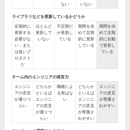
ない
いない
ライブラリなどを更新しているかどうか
定期的に
ほとんど
不定期だ
期間を決
期間を決
更新する
更新して
が更新し
めて定期
めて定期
必要がな
いない
ている
的に更新
的に自動
い・また
している
で更新し
は低いプ
ている
ロダクト
だ
チーム内のエンジニアの発言力
エンジニ
どちらか
職種によ
どちらか
エンジニ
アの意見
といえば
る差はな
といえば
アの意見
が通りづ
エンジニ
い
エンジニ
が尊重さ
らい
アの意見
アの意見
れやすい
が通りづ
が尊重さ
らい
れやすい