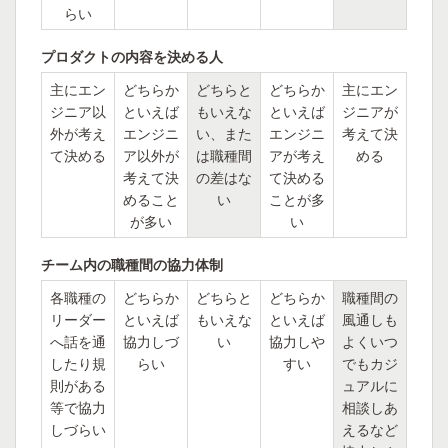
らい
プロダクトの内容を決める人
主にエン
どちらか
どちらと
どちらか
主にエン
ジニア以
といえば
もいえな
といえば
ジニアが
外が考え
エンジニ
い、また
エンジニ
考えて決
て決める
ア以外が
は職種間
アが考え
める
考えて決
の差はな
て決める
めること
い
ことが多
が多い
い
チーム内の職種間の協力体制
各職種の
どちらか
どちらと
どちらか
職種間の
リーダー
といえば
もいえな
といえば
風通しも
へ話を通
協力しづ
い
協力しや
よくいつ
したり規
らい
すい
でもカジ
則がある
ュアルに
等で協力
相談しあ
しづらい
えるなど