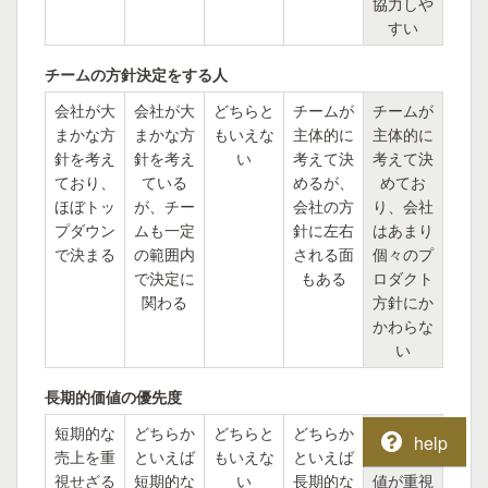
協力しや
すい
チームの方針決定をする人
会社が大
会社が大
どちらと
チームが
チームが
まかな方
まかな方
もいえな
主体的に
主体的に
針を考え
針を考え
い
考えて決
考えて決
ており、
ている
めるが、
めてお
ほぼトッ
が、チー
会社の方
り、会社
プダウン
ムも一定
針に左右
はあまり
で決まる
の範囲内
される面
個々のプ
で決定に
もある
ロダクト
関わる
方針にか
かわらな
い
長期的価値の優先度
短期的な
どちらか
どちらと
どちらか
長期的な
help
売上を重
といえば
もいえな
といえば
ユーザ価
視せざる
短期的な
い
長期的な
値が重視