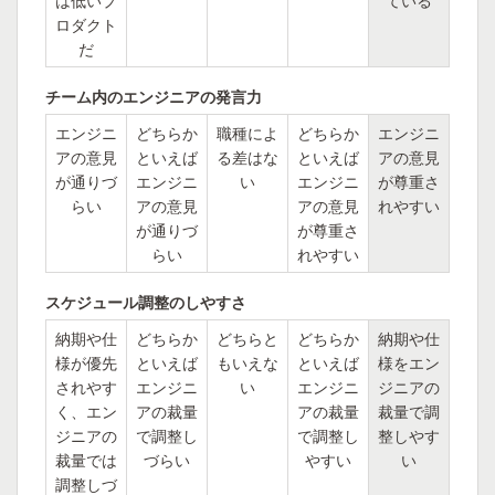
は低いプ
ている
ロダクト
だ
チーム内のエンジニアの発言力
エンジニ
どちらか
職種によ
どちらか
エンジニ
アの意見
といえば
る差はな
といえば
アの意見
が通りづ
エンジニ
い
エンジニ
が尊重さ
らい
アの意見
アの意見
れやすい
が通りづ
が尊重さ
らい
れやすい
スケジュール調整のしやすさ
納期や仕
どちらか
どちらと
どちらか
納期や仕
様が優先
といえば
もいえな
といえば
様をエン
されやす
エンジニ
い
エンジニ
ジニアの
く、エン
アの裁量
アの裁量
裁量で調
ジニアの
で調整し
で調整し
整しやす
裁量では
づらい
やすい
い
調整しづ