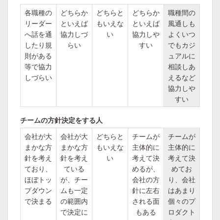
各職種の
どちらか
どちらと
どちらか
職種間の
リーダー
といえば
もいえな
といえば
風通しも
へ話を通
協力しづ
い
協力しや
よくいつ
したり規
らい
すい
でもカジ
則がある
ュアルに
等で協力
相談しあ
しづらい
えるなど
協力しや
すい
チームの方針決定をする人
会社が大
会社が大
どちらと
チームが
チームが
まかな方
まかな方
もいえな
主体的に
主体的に
針を考え
針を考え
い
考えて決
考えて決
ており、
ている
めるが、
めてお
ほぼトッ
が、チー
会社の方
り、会社
プダウン
ムも一定
針に左右
はあまり
で決まる
の範囲内
される面
個々のプ
で決定に
もある
ロダクト