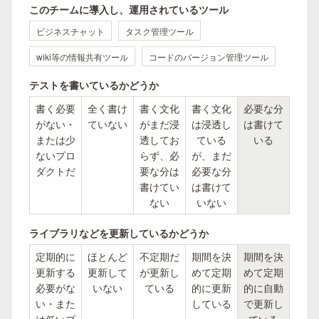
このチームに導入し、運用されているツール
ビジネスチャット
タスク管理ツール
wiki等の情報共有ツール
コードのバージョン管理ツール
テストを書いているかどうか
書く必要
全く書け
書く文化
書く文化
必要な分
がない・
ていない
がまだ浸
は浸透し
は書けて
または少
透してお
ている
いる
ないプロ
らず、必
が、まだ
ダクトだ
要な分は
必要な分
書けてい
は書けて
ない
いない
ライブラリなどを更新しているかどうか
定期的に
ほとんど
不定期だ
期間を決
期間を決
更新する
更新して
が更新し
めて定期
めて定期
必要がな
いない
ている
的に更新
的に自動
い・また
している
で更新し