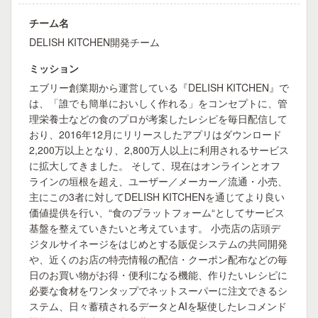
チーム名
DELISH KITCHEN開発チーム
ミッション
エブリー創業期から運営している『DELISH KITCHEN』で
は、「誰でも簡単においしく作れる」をコンセプトに、管
理栄養士などの食のプロが考案したレシピを毎日配信して
おり、2016年12月にリリースしたアプリはダウンロード
2,200万以上となり、2,800万人以上に利用されるサービス
に拡大してきました。 そして、現在はオンラインとオフ
ラインの垣根を超え、ユーザー／メーカー／流通・小売、
主にこの3者に対してDELISH KITCHENを通じてより良い
価値提供を行い、“食のプラットフォーム“としてサービス
基盤を整えていきたいと考えています。 小売店の店頭デ
ジタルサイネージをはじめとする販促システムの共同開発
や、近くのお店の特売情報の配信・クーポン配布などの毎
日のお買い物がお得・便利になる機能、作りたいレシピに
必要な食材をワンタップでネットスーパーに注文できるシ
ステム、日々蓄積されるデータとAIを駆使したレコメンド