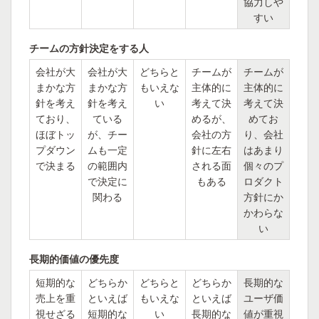
協力しや
すい
チームの方針決定をする人
会社が大
会社が大
どちらと
チームが
チームが
まかな方
まかな方
もいえな
主体的に
主体的に
針を考え
針を考え
い
考えて決
考えて決
ており、
ている
めるが、
めてお
ほぼトッ
が、チー
会社の方
り、会社
プダウン
ムも一定
針に左右
はあまり
で決まる
の範囲内
される面
個々のプ
で決定に
もある
ロダクト
関わる
方針にか
かわらな
い
長期的価値の優先度
短期的な
どちらか
どちらと
どちらか
長期的な
売上を重
といえば
もいえな
といえば
ユーザ価
視せざる
短期的な
い
長期的な
値が重視