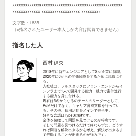
xxxxxxxxxxxxx(xxxxxxxxxxxxxxxxxxxxxxxxxxxxxxxxxxxxxx
xxxxxxxxxxxxx-xxxxxxxxxxxxxxxxxx-xxxxxxxx)
文字数：1835
（※指名されたユーザー本人しか内容は閲覧できません）
指名した人
西村 伊央
2018年に新卒エンジニアとしてSIer企業に就職。
2020年に0からの開発経験をするために現職に至
る。
入社後は、フルスタックにフロントエンドからイ
ンフラまで1人で開発する能力・独力で案件進行
する能力を身に付ける。
現在は5名からなるのチームのリーダーとして、
PdMだけでなく、キャリア育成支援を行ってい
る。その他、採用活動をメインで担当中。
好きな言語はTypeScriptです。
全体を俯瞰して問題を見つけるのが得意です。
そして問題を見つけるだけで終わらずに、どうす
れば問題を解決出来るかを考え、解決が出来るま
で行動することが出来るのが強みです。