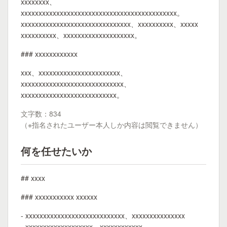
xxxxxxxx、
xxxxxxxxxxxxxxxxxxxxxxxxxxxxxxxxxxxxxxxxxxxx。
xxxxxxxxxxxxxxxxxxxxxxxxxxxxxxx、xxxxxxxxxx、xxxxx
xxxxxxxxxx、xxxxxxxxxxxxxxxxxxxx。
### xxxxxxxxxxxx
xxx、xxxxxxxxxxxxxxxxxxxxxxx、
xxxxxxxxxxxxxxxxxxxxxxxxxxxxx、
xxxxxxxxxxxxxxxxxxxxxxxxxxx。
文字数：834
（※指名されたユーザー本人しか内容は閲覧できません）
何を任せたいか
## xxxx
### xxxxxxxxxxx xxxxxx
- xxxxxxxxxxxxxxxxxxxxxxxxxxxx、xxxxxxxxxxxxxxx
- xxxxxxxxxxxxxxxxxxx、xxxxxxxxxxxx