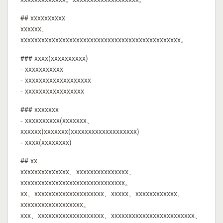
## xxxxxxxxxx
xxxxxx、
xxxxxxxxxxxxxxxxxxxxxxxxxxxxxxxxxxxxxxxxxxxxxx。
### xxxx(xxxxxxxxxx)
- xxxxxxxxxxx
- xxxxxxxxxxxxxxxxxxx
- xxxxxxxxxxxxxxxxx
### xxxxxxx
- xxxxxxxxxx(xxxxxxx、
xxxxxx)xxxxxxx(xxxxxxxxxxxxxxxxxxx)
- xxxx(xxxxxxxx)
## xx
xxxxxxxxxxxxxx、xxxxxxxxxxxxxxx、
xxxxxxxxxxxxxxxxxxxxxxxxxxxxxx。
xx、xxxxxxxxxxxxxxxxxxxx、xxxxx、xxxxxxxxxxxx、
xxxxxxxxxxxxxxxxxx。
xxx、xxxxxxxxxxxxxxxxxxx、xxxxxxxxxxxxxxxxxxxxxxxx、