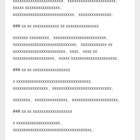
xxxxxxxxxxxxxxxxxxxxxxx、xxxxxxxxxxxxxxxxxxxxxx。
xxxxx xxxxxxxxxxxxxxxx、
xxxxxxxxxxxxxxxxxxxxxxxxxxxx、xxxxxxxxxxxxxxx。
### xx xx xxxxxxxxxxxx xx xxxxxxxxxxxxxxx
xxxxxxx xxxxxxxxx、xxxxxxxxxxxxxxxxxxxxxxxx、
xxxxxxxxxxxxxxxxxxxxxxxxxxxxx、xxxxxxxxxxxx xx
xxxxxxxxxxxxxxxxxxxxxxxx。xxxx、xxxx xx
xxxxxxxxxxxxxxxxxxx、xxxxx xxxxxxxxxxxxxxxxxxxxx。
### xx xx xxxxxxxxxxxxxxxxx
x xxxxxxxxxxxxxxxxxxxxxxxxxxxxxxxxxx、
xxxxxxxxxxxxxxxx、xxxxxxxxxxxxxxxxxxxxxxxxxxx。
xxxxxxxx、xxxxxxxxxxxxxxx、xxxxxxxxxxxxxxxxxxxxx。
### xx xx xxxxxxxxxxxxxxxxxx
x xxxxxxxxxxxxxxxxxxxx、
xxxxxxxxxxxxxxxxxxxxxxxxxxxxxxxxxxxx。