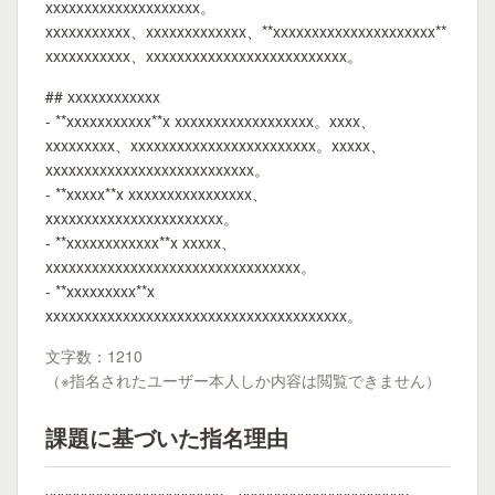
xxxxxxxxxxxxxxxxxxxx。
xxxxxxxxxxx、xxxxxxxxxxxxx、**xxxxxxxxxxxxxxxxxxxxx**
xxxxxxxxxxx、xxxxxxxxxxxxxxxxxxxxxxxxxx。
## xxxxxxxxxxxx
- **xxxxxxxxxxx**x xxxxxxxxxxxxxxxxxx。xxxx、
xxxxxxxxx、xxxxxxxxxxxxxxxxxxxxxxxx。xxxxx、
xxxxxxxxxxxxxxxxxxxxxxxxxxx。
- **xxxxx**x xxxxxxxxxxxxxxxx、
xxxxxxxxxxxxxxxxxxxxxxx。
- **xxxxxxxxxxxx**x xxxxx、
xxxxxxxxxxxxxxxxxxxxxxxxxxxxxxxxx。
- **xxxxxxxxx**x
xxxxxxxxxxxxxxxxxxxxxxxxxxxxxxxxxxxxxxx。
文字数：1210
（※指名されたユーザー本人しか内容は閲覧できません）
課題に基づいた指名理由