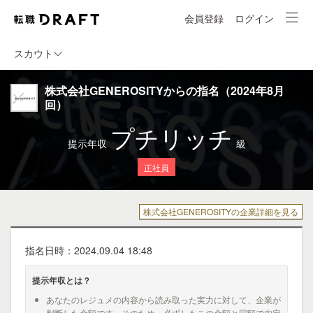
会員登録
ログイン
スカウト
株式会社GENEROSITYからの指名（2024年8月
回）
プチリッチ
提示年収
級
正社員
株式会社GENEROSITYの企業詳細を見る
指名日時：2024.09.04 18:48
提示年収とは？
あなたのレジュメの内容から読み取った実力に対して、企業が
判断した金額です。そのため、必ずしもこの金額と同額で内定