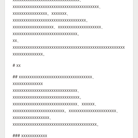
xxxxxxxxxxxxxxxxxxxxxxxxxxxxxxxxxxxxxxxx、
xxxxxxxxxxxxxxxx。xxxxxxx、
xxxxxxxxxxxxxxxxxxxxxxxxxxxxxxxxxx。
xxxxxxxxxxxxxxxxxxx、xxxxxxxxxxxxxxxxxxxx、
xxxxxxxxxxxxxxxxxxxxxxxxxxxxxx。
xx、
xxxxxxxxxxxxxxxxxxxxxxxxxxxxxxxxxxxxxxxxxxxxxxxxxxxx
xxxxxxxxxxxxxx。
# xx
## xxxxxxxxxxxxxxxxxxxxxxxxxxxxxxxxxx、
xxxxxxxxxxxxxx
xxxxxxxxxxxxxxxxxxxxxxxxxxxxxx、
xxxxxxxxxxxxxxxxxxxxxxxxxxxxxxx。
xxxxxxxxxxxxxxxxxxxxxxxxxxxxxx、xxxxxx、
xxxxxxxxxxxxxxxxxxxxxxxx。xxxxxxxxxxxxxxxxxxxxxx、
xxxxxxxxxxxxxxxxx、
xxxxxxxxxxxxxxxxxxxxxxxxxxxxxxxxxxxxxxx。
### xxxxxxxxxxxx