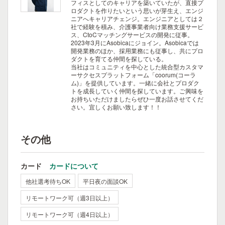
フィスとしてのキャリアを築いていたが、直接プ
ロダクトを作りたいという思いが芽生え、エンジ
ニアへキャリアチェンジ。エンジニアとしては２
社で経験を積み、介護事業者向け業務支援サービ
ス、CtoCマッチングサービスの開発に従事。
2023年3月にAsobicaにジョイン。Asobicaでは
開発業務のほか、採用業務にも従事し、共にプロ
ダクトを育てる仲間を探している。
当社はコミュニティを中心とした統合型カスタマ
ーサクセスプラットフォーム「coorum(コーラ
ム)」を提供しています。一緒に会社とプロダク
トを成長していく仲間を探しています。ご興味を
お持ちいただけましたらぜひ一度お話させてくだ
さい。宜しくお願い致します！！
その他
カード
カードについて
他社選考待ちOK
平日夜の面談OK
リモートワーク可（週3日以上）
リモートワーク可（週4日以上）