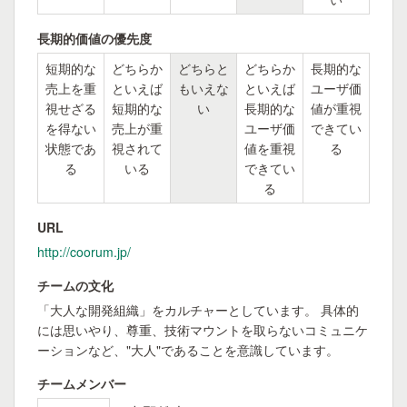
長期的価値の優先度
短期的な
どちらか
どちらと
どちらか
長期的な
売上を重
といえば
もいえな
といえば
ユーザ価
視せざる
短期的な
い
長期的な
値が重視
を得ない
売上が重
ユーザ価
できてい
状態であ
視されて
値を重視
る
る
いる
できてい
る
URL
http://coorum.jp/
チームの文化
「大人な開発組織」をカルチャーとしています。 具体的
には思いやり、尊重、技術マウントを取らないコミュニケ
ーションなど、"大人"であることを意識しています。
チームメンバー