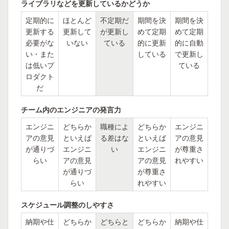
ライブラリなどを更新しているかどうか
定期的に
ほとんど
不定期だ
期間を決
期間を決
更新する
更新して
が更新し
めて定期
めて定期
必要がな
いない
ている
的に更新
的に自動
い・また
している
で更新し
は低いプ
ている
ロダクト
だ
チーム内のエンジニアの発言力
エンジニ
どちらか
職種によ
どちらか
エンジニ
アの意見
といえば
る差はな
といえば
アの意見
が通りづ
エンジニ
い
エンジニ
が尊重さ
らい
アの意見
アの意見
れやすい
が通りづ
が尊重さ
らい
れやすい
スケジュール調整のしやすさ
納期や仕
どちらか
どちらと
どちらか
納期や仕