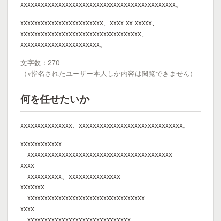
xxxxxxxxxxxxxxxxxxxxxxxxxxxxxxxxxxxxxxxxxxxxx。
xxxxxxxxxxxxxxxxxxxxxxxx、xxxx xx xxxxx、
xxxxxxxxxxxxxxxxxxxxxxxxxxxxxxxxxxx、
xxxxxxxxxxxxxxxxxxxxxxx。
文字数：270
（※指名されたユーザー本人しか内容は閲覧できません）
何を任せたいか
xxxxxxxxxxxxxxx、xxxxxxxxxxxxxxxxxxxxxxxxxxxxxx。
xxxxxxxxxxxx
xxxxxxxxxxxxxxxxxxxxxxxxxxxxxxxxxxxxxxxxxx
xxxx
xxxxxxxxxx、xxxxxxxxxxxxxxx
xxxxxxx
xxxxxxxxxxxxxxxxxxxxxxxxxxxxxxxxxx
xxxx
xxxxxxxxxxxxxxxxxxxxxxxxxxxxxx