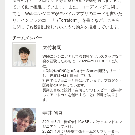
タ分析など、プロダクトを創るために役割を閉じずに広げ
ていく動き推進しています。 また、コーディングに関し
ても、Webエンジニアがモバイルアプリのコードを書いた
り、インフラのコード（Terraform）を書くなど、こちら
に関しても役割に閉じないような動きを推進しています。
チームメンバー
大竹将司
Webエンジニアとして複数社でフルスタックな開
発を経験したのちに、2022年YOUTRUSTに入
社。
toC向けのSNSとtoB向けのSassの開発をリード
し、現在はEMを担当している。
社内ではジョニーと呼ばれています。プロダクト
開発部のEMをしています。
長期的目線で設計・実装しつつもスピード感を持
ってアウトカムを創出することに興味がありま
す。
寺井 省吾
2021年8月に株式会社iCAREにバックエンドエン
ジニアとして入社。
2022年4月より基盤開発チームのサブリーダー、