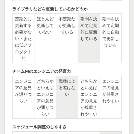
ライブラリなどを更新しているかどうか
定期的に
ほとんど
不定期だ
期間を決
期間を決
更新する
更新して
が更新し
めて定期
めて定期
必要がな
いない
ている
的に更新
的に自動
い・また
している
で更新し
は低いプ
ている
ロダクト
だ
チーム内のエンジニアの発言力
エンジニ
どちらか
職種によ
どちらか
エンジニ
アの意見
といえば
る差はな
といえば
アの意見
が通りづ
エンジニ
い
エンジニ
が尊重さ
らい
アの意見
アの意見
れやすい
が通りづ
が尊重さ
らい
れやすい
スケジュール調整のしやすさ