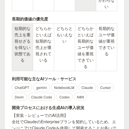
かわらな
い
長期的価値の優先度
短期的な
どちらか
どちらと
どちらか
長期的な
売上を重
といえば
もいえな
といえば
ユーザ価
視せざる
短期的な
い
長期的な
値が重視
を得ない
売上が重
ユーザ価
できてい
状態であ
視されて
値を重視
る
る
いる
できてい
る
利用可能な主なAIツール・サービス
ChatGPT
gemini
NotebookLM
Claude
Cursor
Devin
Claude Code
Codex
N8N
開発プロセスにおける生成AIの導入状況
【実装・レビューでのAI活用】

全社でClaudeのEnterpriseプランを契約しているため、エ
ンジニアはClaude Codeを使用して開発することが多いで