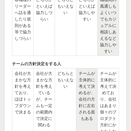
リーダー
といえば
もいえな
といえば
風通しも
へ話を通
協力しづ
い
協力しや
よくいつ
したり規
らい
すい
でもカジ
則がある
ュアルに
等で協力
相談しあ
しづらい
えるなど
協力しや
すい
チームの方針決定をする人
会社が大
会社が大
どちらと
チームが
チームが
まかな方
まかな方
もいえな
主体的に
主体的に
針を考え
針を考え
い
考えて決
考えて決
ており、
ている
めるが、
めてお
ほぼトッ
が、チー
会社の方
り、会社
プダウン
ムも一定
針に左右
はあまり
で決まる
の範囲内
される面
個々のプ
で決定に
もある
ロダクト
関わる
方針にか