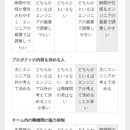
納期や仕
どちらか
どちらと
どちらか
納期や仕
様が優先
といえば
もいえな
といえば
様をエン
されやす
エンジニ
い
エンジニ
ジニアの
く、エン
アの裁量
アの裁量
裁量で調
ジニアの
で調整し
で調整し
整しやす
裁量では
づらい
やすい
い
調整しづ
らい
プロダクトの内容を決める人
主にエン
どちらか
どちらと
どちらか
主にエン
ジニア以
といえば
もいえな
といえば
ジニアが
外が考え
エンジニ
い、また
エンジニ
考えて決
て決める
ア以外が
は職種間
アが考え
める
考えて決
の差はな
て決める
めること
い
ことが多
が多い
い
チーム内の職種間の協力体制
各職種の
どちらか
どちらと
どちらか
職種間の