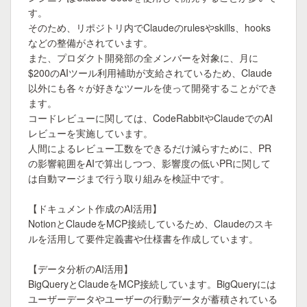
す。

そのため、リポジトリ内でClaudeのrulesやskills、hooks
などの整備がされています。

また、プロダクト開発部の全メンバーを対象に、月に
$200のAIツール利用補助が支給されているため、Claude
以外にも各々が好きなツールを使って開発することができ
ます。

コードレビューに関しては、CodeRabbitやClaudeでのAI
レビューを実施しています。

人間によるレビュー工数をできるだけ減らすために、PR
の影響範囲をAIで算出しつつ、影響度の低いPRに関して
は自動マージまで行う取り組みを検証中です。

【ドキュメント作成のAI活用】

NotionとClaudeをMCP接続しているため、Claudeのスキ
ルを活用して要件定義書や仕様書を作成しています。

【データ分析のAI活用】

BigQueryとClaudeをMCP接続しています。BigQueryには
ユーザーデータやユーザーの行動データが蓄積されている