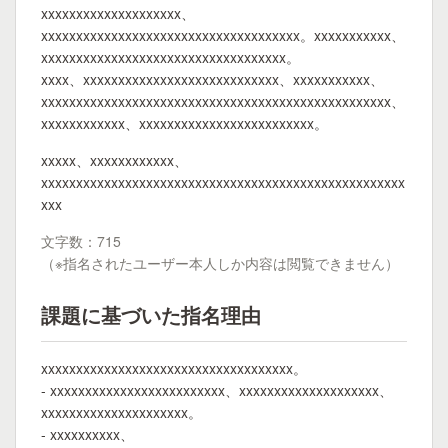
xxxxxxxxxxxxxxxxxxxx、
xxxxxxxxxxxxxxxxxxxxxxxxxxxxxxxxxxxxx。xxxxxxxxxxx、
xxxxxxxxxxxxxxxxxxxxxxxxxxxxxxxxxxx。
xxxx、xxxxxxxxxxxxxxxxxxxxxxxxxxxx、xxxxxxxxxxx、
xxxxxxxxxxxxxxxxxxxxxxxxxxxxxxxxxxxxxxxxxxxxxxxxxx、
xxxxxxxxxxxx、xxxxxxxxxxxxxxxxxxxxxxxxx。
xxxxx、xxxxxxxxxxxx、
xxxxxxxxxxxxxxxxxxxxxxxxxxxxxxxxxxxxxxxxxxxxxxxxxxxx
xxx
文字数：715
（※指名されたユーザー本人しか内容は閲覧できません）
課題に基づいた指名理由
xxxxxxxxxxxxxxxxxxxxxxxxxxxxxxxxxxxx。
- xxxxxxxxxxxxxxxxxxxxxxxxx、xxxxxxxxxxxxxxxxxxxx、
xxxxxxxxxxxxxxxxxxxxx。
- xxxxxxxxxx、