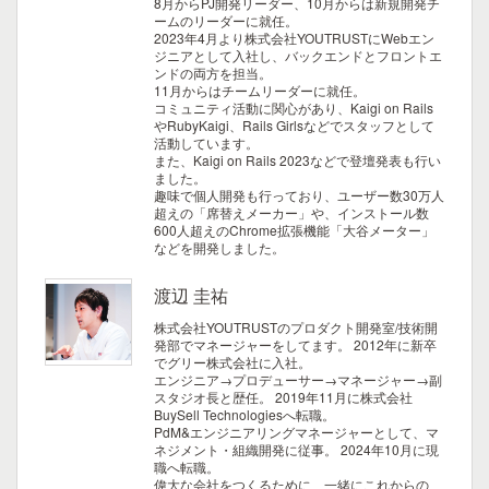
8月からPJ開発リーダー、10月からは新規開発チ
ームのリーダーに就任。
2023年4月より株式会社YOUTRUSTにWebエン
ジニアとして入社し、バックエンドとフロントエ
ンドの両方を担当。
11月からはチームリーダーに就任。
コミュニティ活動に関心があり、Kaigi on Rails
やRubyKaigi、Rails Girlsなどでスタッフとして
活動しています。
また、Kaigi on Rails 2023などで登壇発表も行い
ました。
趣味で個人開発も行っており、ユーザー数30万人
超えの「席替えメーカー」や、インストール数
600人超えのChrome拡張機能「大谷メーター」
などを開発しました。
渡辺 圭祐
株式会社YOUTRUSTのプロダクト開発室/技術開
発部でマネージャーをしてます。
2012年に新卒
でグリー株式会社に入社。
エンジニア→プロデューサー→マネージャー→副
スタジオ長と歴任。
2019年11月に株式会社
BuySell Technologiesへ転職。
PdM&エンジニアリングマネージャーとして、マ
ネジメント・組織開発に従事。
2024年10月に現
職へ転職。
偉大な会社をつくるために、一緒にこれからの