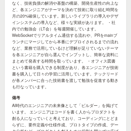
なく、技術負債の解消や基盤の構築、開発生産性の向上な
ど、各エンジニアがテーマを決めて技術に取り組む時間を
月の20%確保しています。新しいライブラリの導入やデザ
インシステムの導入など、様々な実績があります。 ・社
内での勉強会（LT会）を毎週開催しています。
WebSocketでリアルタイム通信する流れや、PRをmainブ
ランチにマージしてから本番にデプロイされるまでの流れ
など、業務で活用しているけど理解が足りていないテーマ
を各エンジニアが自ら選んでインプットし、簡単な資料に
まとめて発表する時間を取っています。 ・オフィス図書
という書籍を購入できる制度があり、各エンジニアが技術
書を購入して日々の学習に活用しています。テックリード
が各メンバーに合った技術書を渡して勉強を促進する動き
も行なっています。
備考
AI時代のエンジニアの未来像として「ビルダー」を掲げて
います。 エンジニアはコードを書く人からプロダクトを
創る人になっていくと考えており、コーディングにとどま
らずに、要件定義や仕様作成、プロトタイプの作成、デー