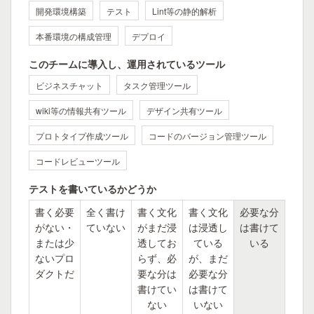
開発環境構築
テスト
Lint等の静的解析
本番環境の構成管理
デプロイ
このチームに導入し、運用されているツール
ビジネスチャット
タスク管理ツール
wiki等の情報共有ツール
デザイン共有ツール
プロトタイプ作成ツール
コードのバージョン管理ツール
コードレビューツール
テストを書いているかどうか
書く必要
全く書け
書く文化
書く文化
必要な分
がない・
ていない
がまだ浸
は浸透し
は書けて
または少
透してお
ている
いる
ないプロ
らず、必
が、まだ
ダクトだ
要な分は
必要な分
書けてい
は書けて
ない
いない