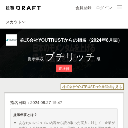
会員登録
ログイン
スカウト
株式会社YOUTRUSTからの指名（2024年8月回）
プチリッチ
提示年収
級
正社員
株式会社YOUTRUSTの企業詳細を見る
指名日時：2024.08.27 19:47
提示年収とは？
あなたのレジュメの内容から読み取った実力に対して、企業が
判断した金額です。そのため、必ずしもこの金額と同額で内定