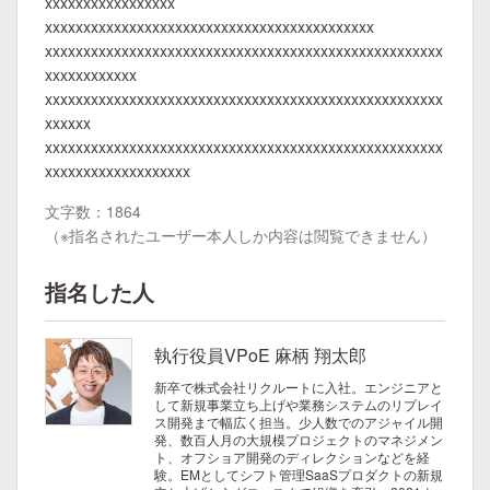
xxxxxxxxxxxxxxxxx
xxxxxxxxxxxxxxxxxxxxxxxxxxxxxxxxxxxxxxxxxxx
xxxxxxxxxxxxxxxxxxxxxxxxxxxxxxxxxxxxxxxxxxxxxxxxxxxx
xxxxxxxxxxxx
xxxxxxxxxxxxxxxxxxxxxxxxxxxxxxxxxxxxxxxxxxxxxxxxxxxx
xxxxxx
xxxxxxxxxxxxxxxxxxxxxxxxxxxxxxxxxxxxxxxxxxxxxxxxxxxx
xxxxxxxxxxxxxxxxxxx
文字数：1864
（※指名されたユーザー本人しか内容は閲覧できません）
指名した人
執行役員VPoE 麻柄 翔太郎
新卒で株式会社リクルートに入社。エンジニアと
して新規事業立ち上げや業務システムのリプレイ
ス開発まで幅広く担当。少人数でのアジャイル開
発、数百人月の大規模プロジェクトのマネジメン
ト、オフショア開発のディレクションなどを経
験。EMとしてシフト管理SaaSプロダクトの新規