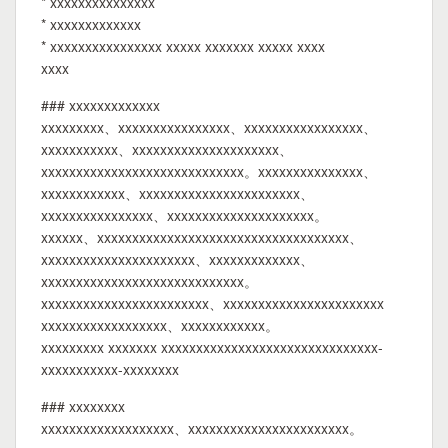
* xxxxxxxxxxxxxxx
* xxxxxxxxxxxxx
* xxxxxxxxxxxxxxxx xxxxx xxxxxxx xxxxx xxxx
xxxx
### xxxxxxxxxxxxx
xxxxxxxxx、xxxxxxxxxxxxxxxx、xxxxxxxxxxxxxxxxx、
xxxxxxxxxxx、xxxxxxxxxxxxxxxxxxxxx、
xxxxxxxxxxxxxxxxxxxxxxxxxxxxx。xxxxxxxxxxxxxxx、
xxxxxxxxxxxx、xxxxxxxxxxxxxxxxxxxxxxx、
xxxxxxxxxxxxxxxx、xxxxxxxxxxxxxxxxxxxxx。
xxxxxx、xxxxxxxxxxxxxxxxxxxxxxxxxxxxxxxxxxxx、
xxxxxxxxxxxxxxxxxxxxxx、xxxxxxxxxxxxx、
xxxxxxxxxxxxxxxxxxxxxxxxxxxxx。
xxxxxxxxxxxxxxxxxxxxxxxx、xxxxxxxxxxxxxxxxxxxxxxx
xxxxxxxxxxxxxxxxxx、xxxxxxxxxxxx。
xxxxxxxxx xxxxxxx xxxxxxxxxxxxxxxxxxxxxxxxxxxxxxx-
xxxxxxxxxxx-xxxxxxxx
### xxxxxxxx
xxxxxxxxxxxxxxxxxxx、xxxxxxxxxxxxxxxxxxxxxxx。