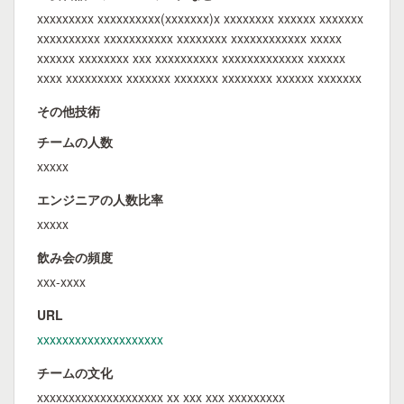
xxxxxxxxx xxxxxxxxxx(xxxxxxx)x xxxxxxxx xxxxxx xxxxxxx
xxxxxxxxxx xxxxxxxxxxx xxxxxxxx xxxxxxxxxxxx xxxxx
xxxxxx xxxxxxxx xxx xxxxxxxxxx xxxxxxxxxxxxx xxxxxx
xxxx xxxxxxxxx xxxxxxx xxxxxxx xxxxxxxx xxxxxx xxxxxxx
その他技術
チームの人数
xxxxx
エンジニアの人数比率
xxxxx
飲み会の頻度
xxx-xxxx
URL
xxxxxxxxxxxxxxxxxxxx
チームの文化
xxxxxxxxxxxxxxxxxxxx xx xxx xxx xxxxxxxxx