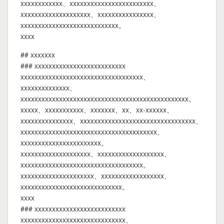
xxxxxxxxxxxx、xxxxxxxxxxxxxxxxxxxxxxxx、
xxxxxxxxxxxxxxxxxxxx、xxxxxxxxxxxxxxxx、
xxxxxxxxxxxxxxxxxxxxxxxxxxxx。
xxxx
## xxxxxxx
### xxxxxxxxxxxxxxxxxxxxxxxxxx
xxxxxxxxxxxxxxxxxxxxxxxxxxxxxxxxxxx、
xxxxxxxxxxxxxx、
xxxxxxxxxxxxxxxxxxxxxxxxxxxxxxxxxxxxxxxxxxxxxxxx。
xxxxx、xxxxxxxxxxx、xxxxxxx、xx、xx-xxxxxx、
xxxxxxxxxxxxxxx、xxxxxxxxxxxxxxxxxxxxxxxxxxxxxxxxx、
xxxxxxxxxxxxxxxxxxxxxxxxxxxxxxxxxxxxxxx、
xxxxxxxxxxxxxxxxxxxxxxx。
xxxxxxxxxxxxxxxxxxxx、xxxxxxxxxxxxxxxxxxx、
xxxxxxxxxxxxxxxxxxxxxxxxxxxxxxxxxxx。
xxxxxxxxxxxxxxxxxxxxx、xxxxxxxxxxxxxxxxxx、
xxxxxxxxxxxxxxxxxxxxxxxxxxxxx。
xxxx
### xxxxxxxxxxxxxxxxxxxxxxxxxx
xxxxxxxxxxxxxxxxxxxxxxxxxxxxxx、