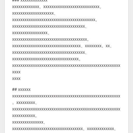
xxxxxxxxxxxxx、xxxxxxxxxxxxxxxxxxxxxxxxxxx、
xxxxxxxxxxxxxxxxxxxx、
xxxxxxxxxxxxxxxxxxxxxxxxxxxxxxxxxxxxxxxx。
xxxxxxxxxxxxxxxxxxxxxxxxxxxxxxxxxxx、
xxxxxxxxxxxxxxxxx、
xxxxxxxxxxxxxxxxxxxxxxxxxxxxxxxxxxxx。
xxxxxxxxxxxxxxxxxxxxxxxxxxxxxxxxx、xxxxxxxx。xx、
xxxxxxxxxxxxxxxxxxxxxxxxxxxxxxxxxxx、
xxxxxxxxxxxxxxxxxxxxxxxxxxxxxxxx。
xxxxxxxxxxxxxxxxxxxxxxxxxxxxxxxxxxxxxxxxxxxxxxxxxxxx
xxxx
xxxx
## xxxxxx
xxxxxxxxxxxxxxxxxxxxxxxxxxxxxxxxxxxxxxxxxxxxxxxxxxxx
。xxxxxxxxx、
xxxxxxxxxxxxxxxxxxxxxxxxxxxxxxxxxxxxxxxxxxxxxxxxxxxx
xxxxxxxxxxx。
xxxxxxxxxxxxxxx、
xxxxxxxxxxxxxxxxxxxxxxxxxxxxxxxxxx、xxxxxxxxxxxxx、