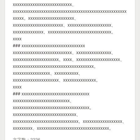
xxxxxxxxxxxxxxxxxxxxxxxxxxx、
xxxxxxxxxxxxxxxxxxxxxxxxxxxxxxxxxxxxxxxxxxxxxxxxxxxx
xxxxx。xxxxxxxxxxxxxxxxxxxxx、
xxxxxxxxxxxxxxxxxxxxxxx、xxxxxxxxxxxxxxxxxxxx、
xxxxxxxxxxxxxx、xxxxxxxxxxxxxxxxxxxxxxxxxxxxx。
xxxx
### xxxxxxxxxxxxxxxxxxxxxxxxxxxxx
xxxxxxxxxxxxxxxxxxxxxxxxxxx、xxxxxxxxxxxxxxxx、
xxxxxxxxxxxxxxxxxxxxx。xxxx、xxxxxxxxxxxxxxxxxxxx、
xxxxxxxxxxxxxxxxxxxxxxxxxxxxxxxxxxxxx。
xxxxxxxxxxxxxxxxx、xxxxxxxxxxx、
xxxxxxxxxxxxxxxxxxxxx、xxxxxxxxxxxxxxx。
xxxx
### xxxxxxxxxxxxxxxxxxxxxxxxxxxxxxx
xxxxxxxxxxxxxxxxxxxxxxxxxx、
xxxxxxxxxxxxxxxxxxxxxxxxxxxxxxxxxxx。
xxxxxxxxxxxxxxxxxxxxxxxxxxxxx、
xxxxxxxxxxxxxxxxxxxxxxxxxxxxxx。xxxxxxxxxxxxxxxxxx、
xxxxxxxxx、xxxxxxxxxxxxxxxxxxxxxxxxxxxxxxxxx。
文字数：2226