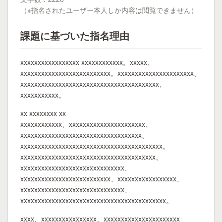
（※指名されたユーザー本人しか内容は閲覧できません）
課題に基づいた指名理由
xxxxxxxxxxxxxxxxx xxxxxxxxxxxx。xxxxx、
xxxxxxxxxxxxxxxxxxxxxxxxxx。xxxxxxxxxxxxxxxxxxxxxx、
xxxxxxxxxxxxxxxxxxxxxxxxxxxxxxxxxxxxxxxx、
xxxxxxxxxxx。
xx xxxxxxxx xx
xxxxxxxxxxxx、xxxxxxxxxxxxxxxxxxxxxx、
xxxxxxxxxxxxxxxxxxxxxxxxxxxxxxxxxxx、
xxxxxxxxxxxxxxxxxxxxxxxxxxxxxxxxxxxxxxxxx。
xxxxxxxxxxxxxxxxxxxxxxxxxxxxxxxxxxxxxxx、
xxxxxxxxxxxxxxxxxxxxxxxxxxxxxx、
xxxxxxxxxxxxxxxxxxxxxxxxxx、xxxxxxxxxxxxxxxxx、
xxxxxxxxxxxxxxxxxxxxxxxxxxxxxx、
xxxxxxxxxxxxxxxxxxxxxxxxxxxxxxxxxxxxxxxxxx。
xxxx、xxxxxxxxxxxxxxxx、xxxxxxxxxxxxxxxxxxxxxx