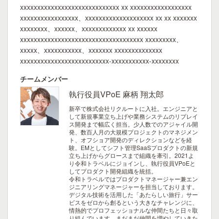
xxxxxxxxxxxxxxxxxxxxxxxxxxxxx xx xxxxxxxxxxxxxxxxxx
xxxxxxxxxxxxxxxxx、xxxxxxxxxxxxxxxxxxxx xx xx xxxxxxx
xxxxxxxx、xxxxxx、xxxxxxxxxxxxx xx xxxxxx
xxxxxxxxxxxxxxxxxxxxxxxxxxxxxxxxxxxx xxxxxxxxx、
xxxxx、xxxxxxxxxxx、xxxxxxx xxxxxxxxxxxxxx
xxxxxxxxxxxxxxxxxxxxxxxxxx-xxxxxxxxxxx-xxxxxxxx
チームメンバー
執行役員VPoE 麻柄 翔太郎
新卒で株式会社リクルートに入社。エンジニアと
して新規事業立ち上げや業務システムのリプレイ
ス開発まで幅広く担当。少人数でのアジャイル開
発、数百人月の大規模プロジェクトのマネジメン
ト、オフショア開発のディレクションなどを経
験。EMとしてシフト管理SaaSプロダクトの新規
立ち上げからグロースまで組織を牽引。2021よ
り令和トラベルにジョインし、執行役員VPoEと
してプロダクト開発組織を統括。
令和トラベルではプロダクトマネージャー兼エン
ジニアリングマネージャーを担当しております。
デジタル技術を活用した「あたらしい旅行」サー
ビスをゼロから創るという大きなチャレンジに、
情熱的でプロフェッショナルな仲間たちと日々取
り組んでいます。まだまだ仲間を増やしていきた