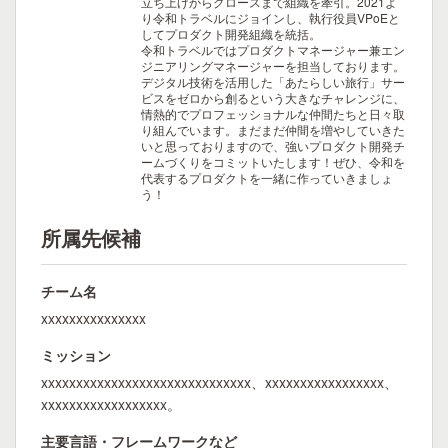
立ち上げからグロースまで組織を牽引。2021よ
り令和トラベルにジョインし、執行役員VPoEと
してプロダクト開発組織を統括。
令和トラベルではプロダクトマネージャー兼エン
ジニアリングマネージャーを担当しております。
デジタル技術を活用した「あたらしい旅行」サー
ビスをゼロから創るという大きなチャレンジに、
情熱的でプロフェッショナルな仲間たちと日々取
り組んでいます。まだまだ仲間を増やしていきた
いと思っておりますので、強いプロダクト開発チ
ームづくりをコミットいたします！ぜひ、令和を
代表するプロダクトを一緒に作っていきましょ
う！
所属先候補
チーム名
xxxxxxxxxxxxxxx
ミッション
xxxxxxxxxxxxxxxxxxxxxxxxxxxxxx、xxxxxxxxxxxxxxxxx、
xxxxxxxxxxxxxxxxxx。
主要言語・フレームワークなど