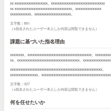
xx xxxxxxxxxxxxxxxxxxx、xxxxxxxxxxxxxxxxxxxxxxxxxxxxxxx
xx xxxxxxxxxxxxxxxxxxxxxxxxxxxxxxxxx、xxxxxxxxxxxxxxx
xxxxxxxxxxxx、xxxxxxxxxxxxxxxxxxxxx。
文字数：861
（※指名されたユーザー本人しか内容は閲覧できません）
課題に基づいた指名理由
xxxxxxxx、xxxxxxxxxxxxxxxxxxxxxxxxxxxxxxxxxxxxx、xxxxxxxx
xx、xxxxxxxxxxxxxxxxxxxxxxxxxxxxxxxxxxxx、xxxxxxxxxxxxxxxx
xxxxxxxxxxxxxxxxxxxxxxxxxxxxxxxxxxxxxxxxxxxxxxxxxxxxx。
xxxxxxxxxxxxxxxx、xxxxxxxxxxxxxxxxxxxxxxxxxxxxxxxxxxxxxxx
文字数：327
（※指名されたユーザー本人しか内容は閲覧できません）
何を任せたいか