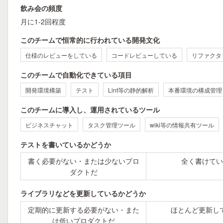
飲み会の頻度
月に1-2回程度
このチームで恒常的に行われている開発文化
仕様のレビューをしている
コードレビューしている
リファクタ
このチームで自動化できている項目
開発環境構築
テスト
Lint等の静的解析
本番環境の構成管理
このチームに導入し、運用されているツール
ビジネスチャット
タスク管理ツール
wiki等の情報共有ツール
テストを書いているかどうか
書く必要がない・または少ないプロ
全く書けてい
ダクトだ
ライブラリなどを更新しているかどうか
定期的に更新する必要がない・また
ほとんど更新し
は低いプロダクトだ