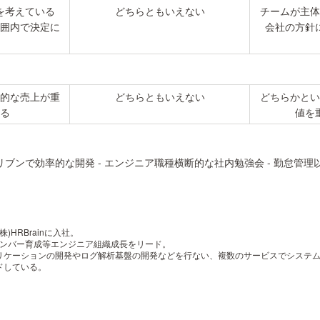
を考えている
どちらともいえない
チームが主体
囲内で決定に
会社の方針
的な売上が重
どちらともいえない
どちらかとい
る
値を
リブンで効率的な開発 - エンジニア職種横断的な社内勉強会 - 勤怠管理
)HRBrainに入社。
からメンバー育成等エンジニア組織成長をリード。
リケーションの開発やログ解析基盤の開発などを行ない、複数のサービスでシステ
ドしている。