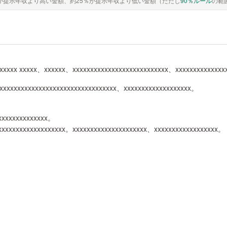
が提示年収より高い金額、約25％が提示年収より低い金額（ただし
90％ルール
の範
xxxxx xxxxx、xxxxxx、xxxxxxxxxxxxxxxxxxxxxxxxxxx、xxxxxxxxxxxxxx
xxxxxxxxxxxxxxxxxxxxxxxxxxxxxxxxx、xxxxxxxxxxxxxxxxxxx。
xxxxxxxxxxxxxxx。
xxxxxxxxxxxxxxxxxxx。xxxxxxxxxxxxxxxxxxxxx、xxxxxxxxxxxxxxxxxx。