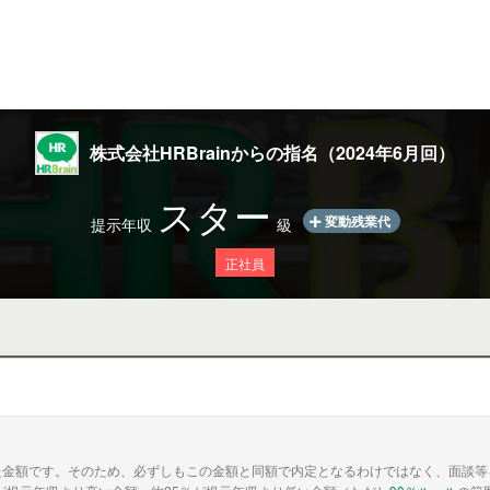
株式会社HRBrainからの指名（2024年6月回）
スター
変動残業代
提示年収
級
正社員
た金額です。そのため、必ずしもこの金額と同額で内定となるわけではなく、面談等