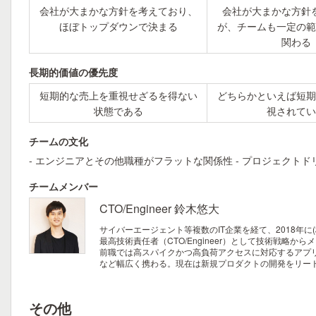
会社が大まかな方針を考えており、
会社が大まかな方針
ほぼトップダウンで決まる
が、チームも一定の範
関わる
長期的価値の優先度
短期的な売上を重視せざるを得ない
どちらかといえば短期
状態である
視されてい
チームの文化
- エンジニアとその他職種がフラットな関係性 - プロジェクトド
チームメンバー
CTO/Engineer 鈴木悠大
サイバーエージェント等複数のIT企業を経て、2018年に(株
最高技術責任者（CTO/Engineer）として技術戦略
前職では高スパイクかつ高負荷アクセスに対応するアプ
など幅広く携わる。現在は新規プロダクトの開発をリー
その他