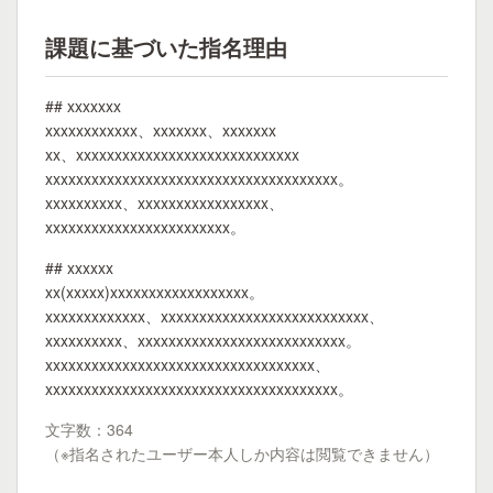
課題に基づいた指名理由
## xxxxxxx
xxxxxxxxxxxx、xxxxxxx、xxxxxxx
xx、xxxxxxxxxxxxxxxxxxxxxxxxxxxxx
xxxxxxxxxxxxxxxxxxxxxxxxxxxxxxxxxxxxxx。
xxxxxxxxxx、xxxxxxxxxxxxxxxxx、
xxxxxxxxxxxxxxxxxxxxxxxx。
## xxxxxx
xx(xxxxx)xxxxxxxxxxxxxxxxxx。
xxxxxxxxxxxxx、xxxxxxxxxxxxxxxxxxxxxxxxxxx、
xxxxxxxxxx、xxxxxxxxxxxxxxxxxxxxxxxxxxx。
xxxxxxxxxxxxxxxxxxxxxxxxxxxxxxxxxxx、
xxxxxxxxxxxxxxxxxxxxxxxxxxxxxxxxxxxxxx。
文字数：364
（※指名されたユーザー本人しか内容は閲覧できません）