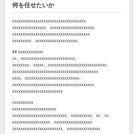
何を任せたいか
xxxxxxxxxxxxxxxxxxxxxxxxxxxxxxxxxxx、
xxxxxxxxxxxxxxxx、xxxxxxxxxxxxxxxxxxxxx、
xxxxxxxxxxxxxxxxxxxxxxxxxxxxxxxxxxxxx
xxxxxxxxx、xxxxxxxxxxxxxxxxxxxx。
## xxxxxxxxxxxx
xx、xxxxxxxxxxxxxxxxxxxxxxxxxx。
xxxxxxxx、xxxxx、xxxxxxxxxxxxxxxxxxxxxxxxxxxx、
xxxxxxxxxxxxxxxxxxxxxxxxxxxxxxxxxxxxxxxxx
xxxx、xxxxxxxxxxxxxxxxxxxxxxxxxx、
xxxxxxxxxxxxxxxxxxxxxxxxxxxxxxxxxxxxxxx、
xxxxxxxxxxxxxxxxxxxxxxxx
xxxxxxxxxx
xxxxxxxxxxxxxxxxxxxxx
xxxxxxxxxxxxxxxxxxxxxxxxxx、xxxxxxxxxx、xx、xx
xxxxxxxxxxxxxxxxxx、xxxxxxxxxxxxxxxxxx
xxxxxxxxxxxxxxxxxxxxxxxx、xxxxxxxxxxxxxxxx