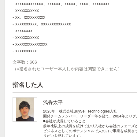
- xxxxxxxxxxxxx、xxxxxx、xxxxx、xxxx、xxxxxxxx
- xxxxxxxxxxx
- xx、xxxxxxxxxx
- xxxxxxxxxx、xxxxxxxxxxxxxx
- xxxxxxxx
- xxxxxxxxxxx
- xxxxxxxxxxxxxxx
- xxxxxxxxxx
文字数：606
（※指名されたユーザー本人しか内容は閲覧できません）
指名した人
浅香太平
2020年 株式会社BuySell Technologies入社
開発チームメンバー、リーダー等を経て、2024年より
■会社が成長していること
前年比以上の成長を続けており入社から会社のフェーズ
ビジネスとしてのポテンシャルで人の力で事業を成長さ
りがいを感じています。