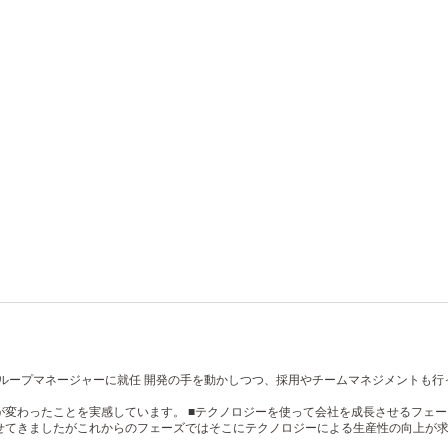
グループマネージャーに就任
開発の手を動かしつつ、採用やチームマネジメントも行
が変わったことを実感しています。
■テクノロジーを使って会社を成長させるフェ
せてきましたがこれからのフェーズではそこにテクノロジーによる生産性の向上が