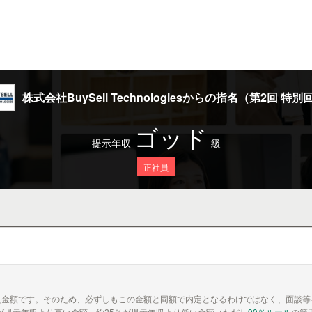
株式会社BuySell Technologiesからの指名（第2回 特別
ゴッド
提示年収
級
正社員
た金額です。そのため、必ずしもこの金額と同額で内定となるわけではなく、面談等
が提示年収より高い金額、約25％が提示年収より低い金額（ただし
90％ルール
の範