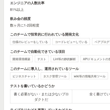
エンジニアの人数比率
81%以上
飲み会の頻度
数ヶ月に1-2回程度
このチームで恒常的に行われている開発文化
仕様のレビューをしている
コードレビューしている
ペアプログ
このチームで自動化できている項目
開発環境構築
テスト
Lint等の静的解析
APIドキュメントの
このチームに導入し、運用されているツール
ビジネスチャット
タスク管理ツール
wiki等の情報共有ツール
テストを書いているかどうか
書く必要がない・または少ないプロ
全く書けてい
ダクトだ
ライブラリなどを更新しているかどうか