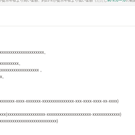
xxxxxxxxxxxxxxxxxxxxxx。
xxxxxxxxxx。
xxxxxxxxxxxxxxxxxxx 。
xx。
xxxxxxx-xxxx-xxxxxxx-xxxxxxxxxxxxxxx-xxx-xxxx-xxxx-xx-xxxx)
xxx(xxxxxxxxxxxxxxxxxx-xxxxxxxxxxxxxxxxxxxxx-xxxxxxxxxxxxx)
xxxxxxxxxxxxxxxxxxxxxxxxxxx)