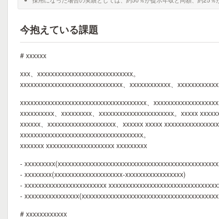
今抱えている課題
# xxxxxx
xxx、xxxxxxxxxxxxxxxxxxxxxxxxxxxx。
xxxxxxxxxxxxxxxxxxxxxxxxxxxxxx、xxxxxxxxxxxx、xxxxxxxxxxx
xxxxxxxxxxxxxxxxxxxxxxxxxxxxxxxxxxxxx、xxxxxxxxxxxxxxxxxx
xxxxxxxxxx、xxxxxxxxx、xxxxxxxxxxxxxxxxxxxxxx。xxxxx xxxxx
xxxxxx、xxxxxxxxxxxxxxxxxxxx、xxxxxx xxxxx xxxxxxxxxxxxxxx
xxxxxxxxxxxxxxxxxxxxxxxxxxxxxxxxxxxx。
xxxxxxx xxxxxxxxxxxxxxxxxxxx xxxxxxxxx
- xxxxxxxxx(xxxxxxxxxxxxxxxxxxxxxxxxxxxxxxxxxxxxxxxxxxxxxxx
- xxxxxxxx(xxxxxxxxxxxxxxxxxxxx-xxxxxxxxxxxxxxxxx)
- xxxxxxxxxxxxxxxxxxxxxxxx xxxxxxxxxxxxxxxxxxxxxxxxxxxxxxxx
- xxxxxxxxxxxxxxxx(xxxxxxxxxxxxxxxxxxxxxxxxxxxxxxxxxxxxxxxx
# xxxxxxxxxxxx