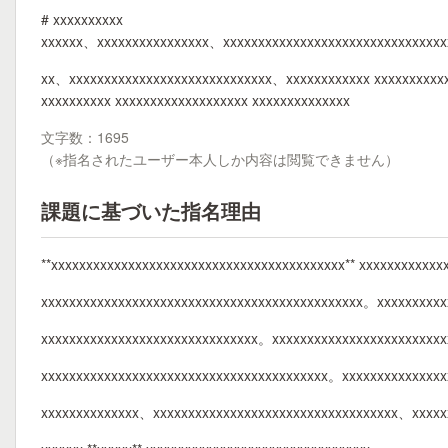
# xxxxxxxxxx
xxxxxx、xxxxxxxxxxxxxxxx、xxxxxxxxxxxxxxxxxxxxxxxxxxxxxxx
xx、xxxxxxxxxxxxxxxxxxxxxxxxxxxxx、xxxxxxxxxxxx xxxxxxxxxx
xxxxxxxxxx xxxxxxxxxxxxxxxxxxx xxxxxxxxxxxxxx
文字数：1695
（※指名されたユーザー本人しか内容は閲覧できません）
課題に基づいた指名理由
**xxxxxxxxxxxxxxxxxxxxxxxxxxxxxxxxxxxxxxxxxx** xxxxxxxxxxx
xxxxxxxxxxxxxxxxxxxxxxxxxxxxxxxxxxxxxxxxxxxxxx。xxxxxxxxx
xxxxxxxxxxxxxxxxxxxxxxxxxxxxxxx。xxxxxxxxxxxxxxxxxxxxxxxx
xxxxxxxxxxxxxxxxxxxxxxxxxxxxxxxxxxxxxxxxx。xxxxxxxxxxxxxx
xxxxxxxxxxxxxx、xxxxxxxxxxxxxxxxxxxxxxxxxxxxxxxxxxx、xxxxx