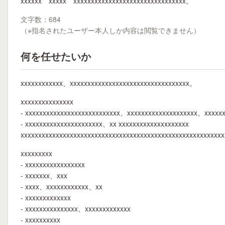
xxxxxx **xxxxx** xxxxxxxxxxxxxxxxxxxxxxxxxxxxxxxx。
文字数：684
（※指名されたユーザー本人しか内容は閲覧できません）
何を任せたいか
xxxxxxxxxxxx、xxxxxxxxxxxxxxxxxxxxxxxxxxxxxxxxxx。
xxxxxxxxxxxxxxx
- xxxxxxxxxxxxxxxxxxxxxxxxxxx、xxxxxxxxxxxxxxxxxxxx、xxxxxx
- xxxxxxxxxxxxxxxxxxxxxx、xx xxxxxxxxxxxxxxxxxxxx
xxxxxxxxxxxxxxxxxxxxxxxxxxxxxxxxxxxxxxxxxxxxxxxxxxxxxxxxxx
xxxxxxxxx
- xxxxxxxxxxxxxxxxx
- xxxxxxx、xxx
- xxxx、xxxxxxxxxxxx、xx
- xxxxxxxxxxxxx
- xxxxxxxxxxxxxxx、xxxxxxxxxxxxx
- xxxxxxxxxx