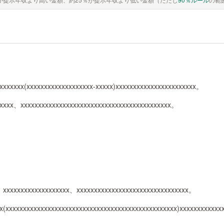
xxxxxxx(xxxxxxxxxxxxxxxxxxx-xxxxx)xxxxxxxxxxxxxxxxxxxxxxx。
xxxxx、xxxxxxxxxxxxxxxxxxxxxxxxxxxxxxxxxxxxxxxxxxx。
、xxxxxxxxxxxxxxxxxxx、xxxxxxxxxxxxxxxxxxxxxxxxxxxxxxxx。
x(xxxxxxxxxxxxxxxxxxxxxxxxxxxxxxxxxxxxxxxxxxxxxxxxx)xxxxxxxxxxx