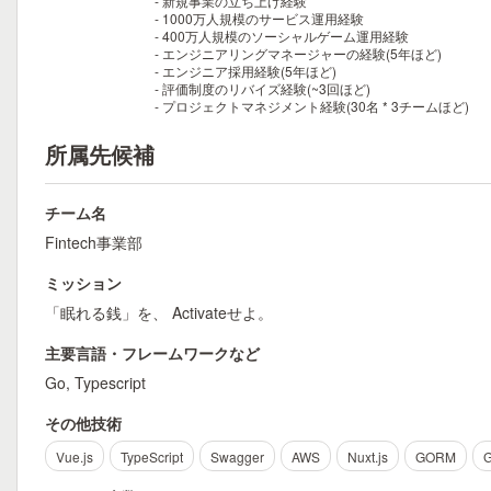
- 新規事業の立ち上げ経験
- 1000万人規模のサービス運用経験
- 400万人規模のソーシャルゲーム運用経験
- エンジニアリングマネージャーの経験(5年ほど)
- エンジニア採用経験(5年ほど)
- 評価制度のリバイズ経験(~3回ほど)
- プロジェクトマネジメント経験(30名 * 3チームほど)
所属先候補
チーム名
Fintech事業部
ミッション
「眠れる銭」を、 Activateせよ。
主要言語・フレームワークなど
Go, Typescript
その他技術
Vue.js
TypeScript
Swagger
AWS
Nuxt.js
GORM