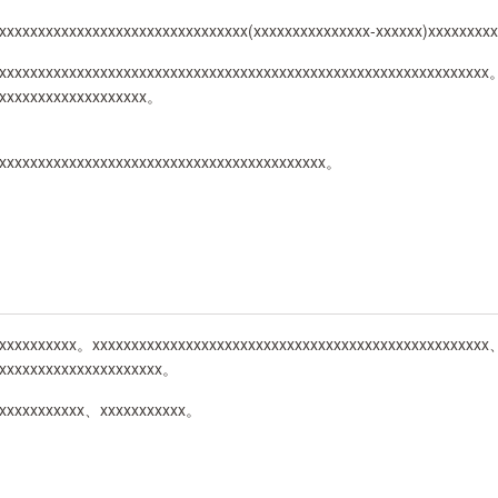
xxxxxxxxxxxxxxxxxxxxxxxxxxxxxxxx(xxxxxxxxxxxxxxx-xxxxxx)xxxxxxx
xxxxxxxxxxxxxxxxxxxxxxxxxxxxxxxxxxxxxxxxxxxxxxxxxxxxxxxxxxxxxxx
xxxxxxxxxxxxxxxxxxxx。
xxxxxxxxxxxxxxxxxxxxxxxxxxxxxxxxxxxxxxxxxx。
xxxxxxxxxx。xxxxxxxxxxxxxxxxxxxxxxxxxxxxxxxxxxxxxxxxxxxxxxxxxx
xxxxxxxxxxxxxxxxxxxxxx。
xxxxxxxxxxxx、xxxxxxxxxxx。