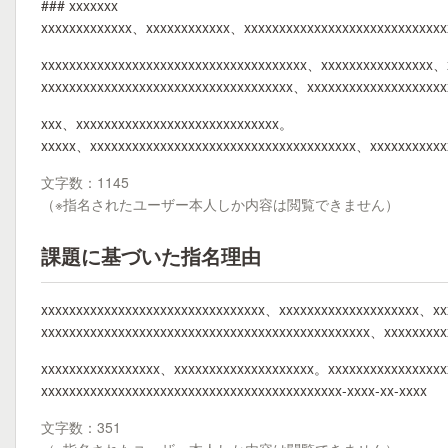
### xxxxxxx
xxxxxxxxxxxxx、xxxxxxxxxxxx、xxxxxxxxxxxxxxxxxxxxxxxxxxxxx
xxxxxxxxxxxxxxxxxxxxxxxxxxxxxxxxxxxxxx、xxxxxxxxxxxxxxxx、
xxxxxxxxxxxxxxxxxxxxxxxxxxxxxxxxxxxx、xxxxxxxxxxxxxxxxxxx
xxx、xxxxxxxxxxxxxxxxxxxxxxxxxxxxx。
xxxxx、xxxxxxxxxxxxxxxxxxxxxxxxxxxxxxxxxxxxxx、xxxxxxxxxxx
文字数：1145
（※指名されたユーザー本人しか内容は閲覧できません）
課題に基づいた指名理由
xxxxxxxxxxxxxxxxxxxxxxxxxxxxxxxx、xxxxxxxxxxxxxxxxxxxx、xx
xxxxxxxxxxxxxxxxxxxxxxxxxxxxxxxxxxxxxxxxxxxxxxx、xxxxxxxx
xxxxxxxxxxxxxxxxx、xxxxxxxxxxxxxxxxxxxx。xxxxxxxxxxxxxxxx
xxxxxxxxxxxxxxxxxxxxxxxxxxxxxxxxxxxxxxxxxxx-xxxx-xx-xxxx
文字数：351