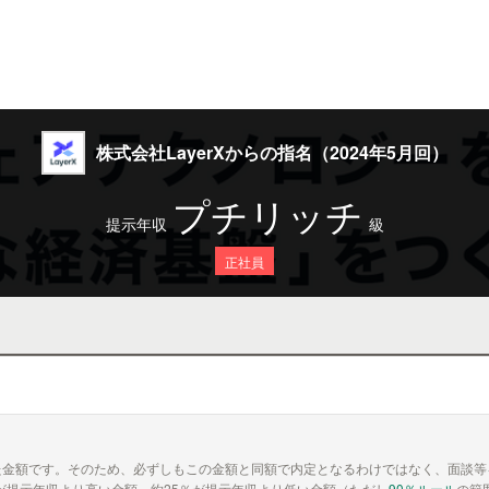
株式会社LayerXからの指名（2024年5月回）
プチリッチ
提示年収
級
正社員
た金額です。そのため、必ずしもこの金額と同額で内定となるわけではなく、面談等
が提示年収より高い金額、約25％が提示年収より低い金額（ただし
90％ルール
の範