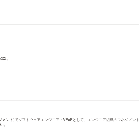
xxxx。
ットマネジメント)でソフトウェアエンジニア・VPoEとして、エンジニア組織のマネジメ
い。