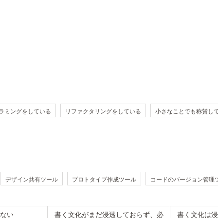
ラミングをしている
リファクタリングをしている
小さなことでも称賛し
デザイン共有ツール
プロトタイプ作成ツール
コードのバージョン管理
ない
書く文化がまだ浸透しておらず、必
書く文化は浸