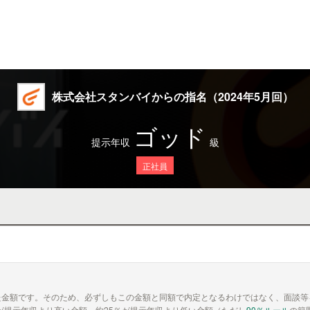
株式会社スタンバイからの指名（2024年5月回）
ゴッド
提示年収
級
正社員
た金額です。そのため、必ずしもこの金額と同額で内定となるわけではなく、面談等
が提示年収より高い金額、約25％が提示年収より低い金額（ただし
90％ルール
の範