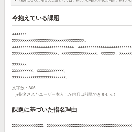
今抱えている課題
xxxxxxx
xxxxxxxxxxxxxxxxxxxxxxxxxxxxxxxxxxx。
xxxxxxxxxxxxxxxxxxxxxxxxxxxxxx、xxxxxxxxxxxxxxxxxxxxxxxxx
xxxxxxxxxxxxxxxxxxxxxx、xxxxxxxxxxxxxxxxx。xxxxxxx、xxxxxx
xxxxxxx
xxxxxxxxxx、xxxxxxxxxxxxx、
xxxxxxxxxxxxxxxxxxxxxxxxxx。
文字数：306
（※指名されたユーザー本人しか内容は閲覧できません）
課題に基づいた指名理由
xxxxxxxxxxxxxxx、xxxxxxxxxxxxxxxxxxxxxxxxxxxxxxxxxxxxxxx