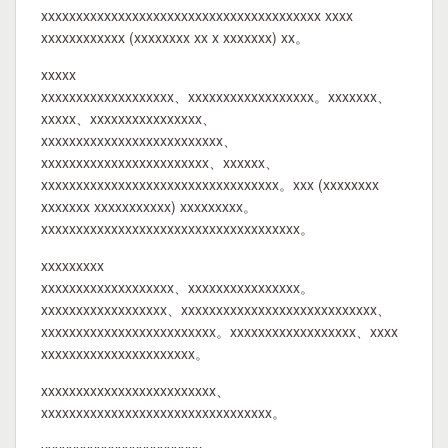
xxxxxxxxxxxxxxxxxxxxxxxxxxxxxxxxxxxxxxxx xxxx
xxxxxxxxxxxx (xxxxxxxx xx x xxxxxxx) xx。
xxxxx
xxxxxxxxxxxxxxxxxxx、xxxxxxxxxxxxxxxxxx。xxxxxxx、
xxxxx、xxxxxxxxxxxxxxxx、
xxxxxxxxxxxxxxxxxxxxxxxxxx、
xxxxxxxxxxxxxxxxxxxxxxxx、xxxxxx、
xxxxxxxxxxxxxxxxxxxxxxxxxxxxxxxxxx。xxx (xxxxxxxx
xxxxxxx xxxxxxxxxxx) xxxxxxxxx。
xxxxxxxxxxxxxxxxxxxxxxxxxxxxxxxxxxxxx。
xxxxxxxxx
xxxxxxxxxxxxxxxxxxx、xxxxxxxxxxxxxxxx。
xxxxxxxxxxxxxxxxxx、xxxxxxxxxxxxxxxxxxxxxxxxxxxx、
xxxxxxxxxxxxxxxxxxxxxxxxx。xxxxxxxxxxxxxxxxxx、xxxx
xxxxxxxxxxxxxxxxxxxxxx。
xxxxxxxxxxxxxxxxxxxxxxxxx、
xxxxxxxxxxxxxxxxxxxxxxxxxxxxxxxxx。