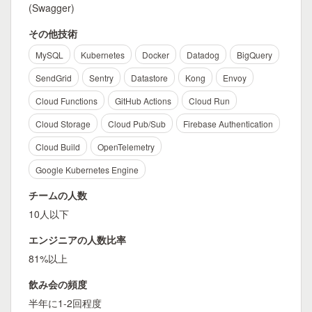
(Swagger)
その他技術
MySQL
Kubernetes
Docker
Datadog
BigQuery
SendGrid
Sentry
Datastore
Kong
Envoy
Cloud Functions
GitHub Actions
Cloud Run
Cloud Storage
Cloud Pub/Sub
Firebase Authentication
Cloud Build
OpenTelemetry
Google Kubernetes Engine
チームの人数
10人以下
エンジニアの人数比率
81%以上
飲み会の頻度
半年に1-2回程度