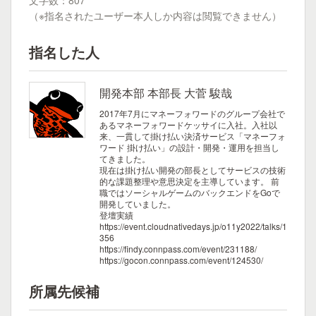
文字数：807
（※指名されたユーザー本人しか内容は閲覧できません）
指名した人
開発本部 本部長 大菅 駿哉
2017年7月にマネーフォワードのグループ会社で
あるマネーフォワードケッサイに入社。入社以
来、一貫して掛け払い決済サービス「マネーフォ
ワード 掛け払い」の設計・開発・運用を担当し
てきました。
現在は掛け払い開発の部長としてサービスの技術
的な課題整理や意思決定を主導しています。
前
職ではソーシャルゲームのバックエンドをGoで
開発していました。
登壇実績
https://event.cloudnativedays.jp/o11y2022/talks/1
356
https://findy.connpass.com/event/231188/
https://gocon.connpass.com/event/124530/
所属先候補