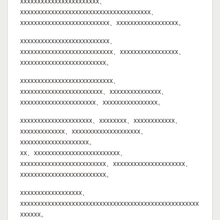
xxxxxxxxxxxxxxxxxxxxxxx、
xxxxxxxxxxxxxxxxxxxxxxxxxxxxxxxxxxxxxx、
xxxxxxxxxxxxxxxxxxxxxxxxxx、xxxxxxxxxxxxxxxxxx。
xxxxxxxxxxxxxxxxxxxxxxxxxx、
xxxxxxxxxxxxxxxxxxxxxxxxxxx、xxxxxxxxxxxxxxxxx、
xxxxxxxxxxxxxxxxxxxxxxxxx。
xxxxxxxxxxxxxxxxxxxxxxxxxxx、
xxxxxxxxxxxxxxxxxxxxxxxx、xxxxxxxxxxxxxxx、
xxxxxxxxxxxxxxxxxxxxxx、xxxxxxxxxxxxxxxx。
xxxxxxxxxxxxxxxxxxxxx、xxxxxxxx、xxxxxxxxxxxx、
xxxxxxxxxxxxx、xxxxxxxxxxxxxxxxxxxx、
xxxxxxxxxxxxxxxxxxxx。
xx、xxxxxxxxxxxxxxxxxxxxxxxxx、
xxxxxxxxxxxxxxxxxxxxxxxxx、xxxxxxxxxxxxxxxxxxxxx、
xxxxxxxxxxxxxxxxxxxxxxxxx。
xxxxxxxxxxxxxxxxxx、
xxxxxxxxxxxxxxxxxxxxxxxxxxxxxxxxxxxxxxxxxxxxxxxxxxxx
xxxxxx。