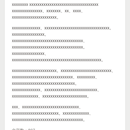
xxxxxxxx xxxxxxxxxxxxxxxxxxxxxxxxxxxxxxxxxx
xxxxxxxxxxxxxxx、xxxxxxx、xx、xxxx、
xxxxxxxxxxxxxxxxxxxxxx。
xxxxxxxxxxxxxx、xxxxxxxxxxxxxxxxxxxxxxxxxxxxxxxx。
xxxxxxxxxxxxxxxx。
xxxxxxxxxxxxxxxxxxxxxxxxxxxxxxxxxxx、
xxxxxxxxxxxxxxxxxxxxxxxxxxxxxxxxxxx。
xxxxxxxxxxxxxxxx、
xxxxxxxxxxxxxxxxxxxxxxxxxxxxxxxxxxxxxxxxxxxx。
xxxxxxxxxxxxxxxxxxxxxx。xxxxxxxxxxxxxxxxxxxxxxxxx、
xxxxxxxxxxxxxxxxxxxxxxxxxxxxxx、xxxxxxxxx、
xxxxxxxxxxxxxxxxxxxxxxxxxxxxxxx。
xxxxxxxxxxxxxx、xxxxxxxxxxxxxxxxxxxxxxxxxx、
xxxxxxxxxxxxx、xxxxxxxxxxxxxxxxxxxxxx。
xxx、xxxxxxxxxxxxxxxxxxxxxxxxxxxx、
xxxxxxxxxxxxxxxxxxxxxxx。xxxxxxxxxxxxx、
xxxxxxxxxxxxxxxxxxxxxxxxxxxxxxxxxxx。