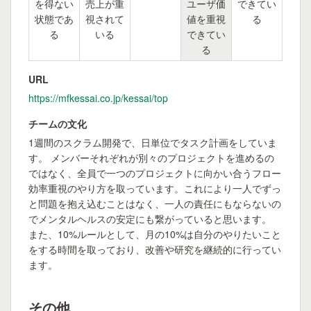
を得ない
売上が重
ユーザ価
できてい
状態であ
視されて
値を重視
る
る
いる
できてい
る
URL
https://mfkessai.co.jp/kessai/top
チームの文化
1週間のスクラム開発で、日単位でタスク計画をしていま
す。 メンバーそれぞれが別々のプロジェクトを進めるの
ではなく、全員で一つのプロジェクトに向かい合うフロー
効率重視のやり方を取っています。これにより一人でずっ
と問題を抱え込むことはなく、一人の責任にもならないの
でメンタルヘルスの安定にも繋がっていると思います。
また、10%ルールとして、月の10%は自分のやりたいこと
をする時間を取っており、改善や研究を継続的に行ってい
ます。
その他