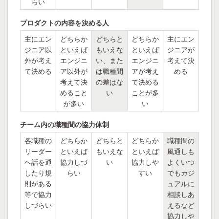
らい
プロダクトの内容を決める人
主にエン
どちらか
どちらと
どちらか
主にエン
ジニア以
といえば
もいえな
といえば
ジニアが
外が考え
エンジニ
い、また
エンジニ
考えて決
て決める
ア以外が
は職種間
アが考え
める
考えて決
の差はな
て決める
めること
い
ことが多
が多い
い
チーム内の職種間の協力体制
各職種の
どちらか
どちらと
どちらか
職種間の
リーダー
といえば
もいえな
といえば
風通しも
へ話を通
協力しづ
い
協力しや
よくいつ
したり規
らい
すい
でもカジ
則がある
ュアルに
等で協力
相談しあ
しづらい
えるなど
協力しや