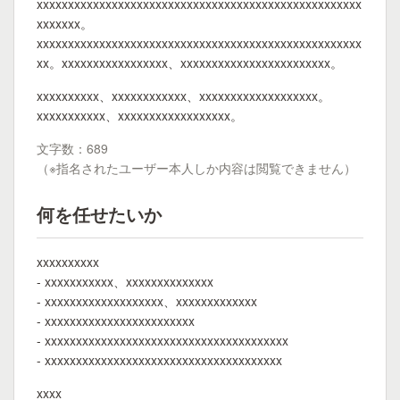
xxxxxxxxxxxxxxxxxxxxxxxxxxxxxxxxxxxxxxxxxxxxxxxxxxxx
xxxxxxx。
xxxxxxxxxxxxxxxxxxxxxxxxxxxxxxxxxxxxxxxxxxxxxxxxxxxx
xx。xxxxxxxxxxxxxxxxx、xxxxxxxxxxxxxxxxxxxxxxxx。
xxxxxxxxxx、xxxxxxxxxxxx、xxxxxxxxxxxxxxxxxxx。
xxxxxxxxxxx、xxxxxxxxxxxxxxxxxx。
文字数：689
（※指名されたユーザー本人しか内容は閲覧できません）
何を任せたいか
xxxxxxxxxx
- xxxxxxxxxxx、xxxxxxxxxxxxxx
- xxxxxxxxxxxxxxxxxxx、xxxxxxxxxxxxx
- xxxxxxxxxxxxxxxxxxxxxxxx
- xxxxxxxxxxxxxxxxxxxxxxxxxxxxxxxxxxxxxxx
- xxxxxxxxxxxxxxxxxxxxxxxxxxxxxxxxxxxxxx
xxxx