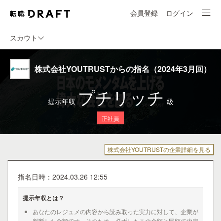
会員登録
ログイン
スカウト
株式会社YOUTRUSTからの指名（2024年3月回）
プチリッチ
提示年収
級
正社員
株式会社YOUTRUSTの企業詳細を見る
指名日時：2024.03.26 12:55
提示年収とは？
あなたのレジュメの内容から読み取った実力に対して、企業が
判断した金額です。そのため、必ずしもこの金額と同額で内定