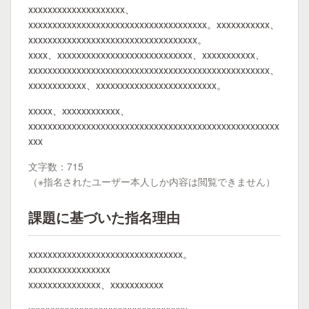
xxxxxxxxxxxxxxxxxxxx、
xxxxxxxxxxxxxxxxxxxxxxxxxxxxxxxxxxxxx。xxxxxxxxxxx、
xxxxxxxxxxxxxxxxxxxxxxxxxxxxxxxxxxx。
xxxx、xxxxxxxxxxxxxxxxxxxxxxxxxxxx、xxxxxxxxxxx、
xxxxxxxxxxxxxxxxxxxxxxxxxxxxxxxxxxxxxxxxxxxxxxxxxx、
xxxxxxxxxxxx、xxxxxxxxxxxxxxxxxxxxxxxxx。
xxxxx、xxxxxxxxxxxx、
xxxxxxxxxxxxxxxxxxxxxxxxxxxxxxxxxxxxxxxxxxxxxxxxxxxx
xxx
文字数：715
（※指名されたユーザー本人しか内容は閲覧できません）
課題に基づいた指名理由
xxxxxxxxxxxxxxxxxxxxxxxxxxxxxxxx。
xxxxxxxxxxxxxxxxx
xxxxxxxxxxxxxxx、xxxxxxxxxxx