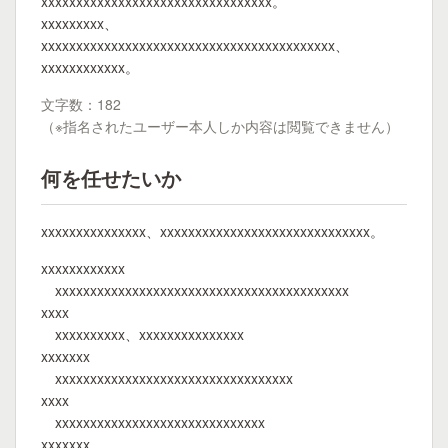
xxxxxxxxxxxxxxxxxxxxxxxxxxxxxxxxx。
xxxxxxxxx、
xxxxxxxxxxxxxxxxxxxxxxxxxxxxxxxxxxxxxxxxxx、
xxxxxxxxxxxx。
文字数：182
（※指名されたユーザー本人しか内容は閲覧できません）
何を任せたいか
xxxxxxxxxxxxxxx、xxxxxxxxxxxxxxxxxxxxxxxxxxxxxx。
xxxxxxxxxxxx
xxxxxxxxxxxxxxxxxxxxxxxxxxxxxxxxxxxxxxxxxx
xxxx
xxxxxxxxxx、xxxxxxxxxxxxxxx
xxxxxxx
xxxxxxxxxxxxxxxxxxxxxxxxxxxxxxxxxx
xxxx
xxxxxxxxxxxxxxxxxxxxxxxxxxxxxx
xxxxxxx