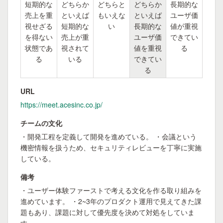
短期的な
どちらか
どちらと
どちらか
長期的な
売上を重
といえば
もいえな
といえば
ユーザ価
視せざる
短期的な
い
長期的な
値が重視
を得ない
売上が重
ユーザ価
できてい
状態であ
視されて
値を重視
る
る
いる
できてい
る
URL
https://meet.acesinc.co.jp/
チームの文化
・開発工程を定義して開発を進めている。 ・会議という
機密情報を扱うため、セキュリティレビューを丁寧に実施
している。
備考
・ユーザー体験ファーストで考える文化を作る取り組みを
進めています。 ・2~3年のプロダクト運用で見えてきた課
題もあり、課題に対して優先度を決めて対処をしていま