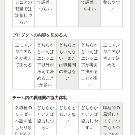
ジニアの
で調整し
で調整し
整しやす
裁量では
づらい
やすい
い
調整しづ
らい
プロダクトの内容を決める人
主にエン
どちらか
どちらと
どちらか
主にエン
ジニア以
といえば
もいえな
といえば
ジニアが
外が考え
エンジニ
い、また
エンジニ
考えて決
て決める
ア以外が
は職種間
アが考え
める
考えて決
の差はな
て決める
めること
い
ことが多
が多い
い
チーム内の職種間の協力体制
各職種の
どちらか
どちらと
どちらか
職種間の
リーダー
といえば
もいえな
といえば
風通しも
へ話を通
協力しづ
い
協力しや
よくいつ
したり規
らい
すい
でもカジ
則がある
ュアルに