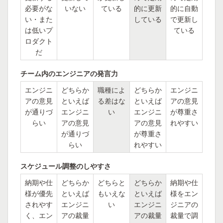
必要がな
いない
ている
的に更新
的に自動
い・また
している
で更新し
は低いプ
ている
ロダクト
だ
チーム内のエンジニアの発言力
エンジニ
どちらか
職種によ
どちらか
エンジニ
アの意見
といえば
る差はな
といえば
アの意見
が通りづ
エンジニ
い
エンジニ
が尊重さ
らい
アの意見
アの意見
れやすい
が通りづ
が尊重さ
らい
れやすい
スケジュール調整のしやすさ
納期や仕
どちらか
どちらと
どちらか
納期や仕
様が優先
といえば
もいえな
といえば
様をエン
されやす
エンジニ
い
エンジニ
ジニアの
く、エン
アの裁量
アの裁量
裁量で調