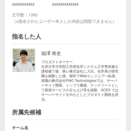
xxxxxxxxxxx xxxxxxxxxxxxx
文字数：1392
（※指名されたユーザー本人しか内容は閲覧できません）
指名した人
福澤 将史
プロダクトオーナー
九州大学大学院工学府化学システム工学専攻修士
課程修了後、東レ株式会社に入社。化学系の研究
職を経験した後、独学でWebエンジニアへ転身。
前職の株式会社FiNC Technologiesでは、サーバ
ーサイド開発、インフラ構築、テックリードとし
て新規サービスの立ち上げ等を経験。ACES では
サーバーサイドを中心としたプロダクト開発を担
当。
所属先候補
チーム名