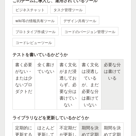
このチームに導入し、運用されているツール
ビジネスチャット
タスク管理ツール
wiki等の情報共有ツール
デザイン共有ツール
プロトタイプ作成ツール
コードのバージョン管理ツール
コードレビューツール
テストを書いているかどうか
書く必要
全く書け
書く文化
書く文化
必要な分
がない・
ていない
がまだ浸
は浸透し
は書けて
または少
透してお
ている
いる
ないプロ
らず、必
が、まだ
ダクトだ
要な分は
必要な分
書けてい
は書けて
ない
いない
ライブラリなどを更新しているかどうか
定期的に
ほとんど
不定期だ
期間を決
期間を決
更新する
更新して
が更新し
めて定期
めて定期