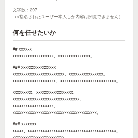
文字数：297
（※指名されたユーザー本人しか内容は閲覧できません）
何を任せたいか
## xxxxxx
xxxxxxxxxxxxxxxxxxx、xxxxxxxxxxxxxxx。
### xxxxxxxxxxxxxxxx
xxxxxxxxxxxxxxxxxxxxxxxx、xxxxxxxxxxxxxxxx。
xxxxxxxxxxxxxxxxxxxx、xxxxxxxxxxxxxxxxxxxxxxxxxx。
xxxxxxxxx、xxxxxxxxxxxxxxxxx、
xxxxxxxxxxxxxxxxxxxxxxxxxxxxxxx。
xxxxxxxxxxxxxxxxxxx、
xxxxxxxxxxxxxxxxxxxxxxxxxxxxxxxxxxxxxxx。
### xxxxxxx
xxxxx、xxxxxxxxxxxxxxxxxxxxxxxxxxxxxxxxxxxxxxxxx。
xxxxxxxxxxxxxxxxxxxxxxxx、