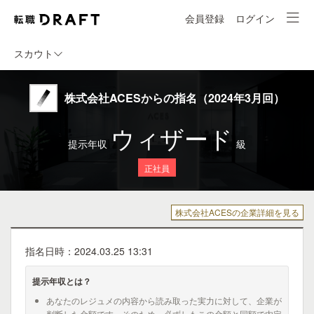
会員登録
ログイン
スカウト
株式会社ACESからの指名（2024年3月回）
ウィザード
提示年収
級
正社員
株式会社ACESの企業詳細を見る
指名日時：2024.03.25 13:31
提示年収とは？
あなたのレジュメの内容から読み取った実力に対して、企業が
判断した金額です。そのため、必ずしもこの金額と同額で内定