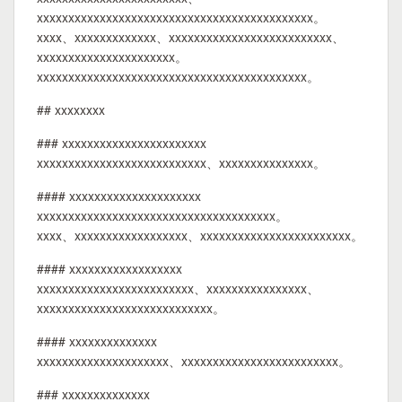
xxxxxxxxxxxxxxxxxxxxxxxxxxxxxxxxxxxxxxxxxxxx。
xxxx、xxxxxxxxxxxxx、xxxxxxxxxxxxxxxxxxxxxxxxxx、
xxxxxxxxxxxxxxxxxxxxxx。
xxxxxxxxxxxxxxxxxxxxxxxxxxxxxxxxxxxxxxxxxxx。
## xxxxxxxx
### xxxxxxxxxxxxxxxxxxxxxxx
xxxxxxxxxxxxxxxxxxxxxxxxxxx、xxxxxxxxxxxxxxx。
#### xxxxxxxxxxxxxxxxxxxxx
xxxxxxxxxxxxxxxxxxxxxxxxxxxxxxxxxxxxxx。
xxxx、xxxxxxxxxxxxxxxxxx、xxxxxxxxxxxxxxxxxxxxxxxx。
#### xxxxxxxxxxxxxxxxxx
xxxxxxxxxxxxxxxxxxxxxxxxx、xxxxxxxxxxxxxxxx、
xxxxxxxxxxxxxxxxxxxxxxxxxxxx。
#### xxxxxxxxxxxxxx
xxxxxxxxxxxxxxxxxxxxx、xxxxxxxxxxxxxxxxxxxxxxxxx。
### xxxxxxxxxxxxxx