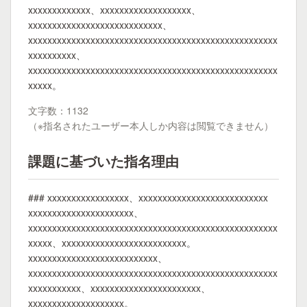
xxxxxxxxxxxxx、xxxxxxxxxxxxxxxxxxx、
xxxxxxxxxxxxxxxxxxxxxxxxxxxx、
xxxxxxxxxxxxxxxxxxxxxxxxxxxxxxxxxxxxxxxxxxxxxxxxxxxx
xxxxxxxxxx、
xxxxxxxxxxxxxxxxxxxxxxxxxxxxxxxxxxxxxxxxxxxxxxxxxxxx
xxxxx。
文字数：1132
（※指名されたユーザー本人しか内容は閲覧できません）
課題に基づいた指名理由
### xxxxxxxxxxxxxxxxx、xxxxxxxxxxxxxxxxxxxxxxxxxxx
xxxxxxxxxxxxxxxxxxxxxx、
xxxxxxxxxxxxxxxxxxxxxxxxxxxxxxxxxxxxxxxxxxxxxxxxxxxx
xxxxx、xxxxxxxxxxxxxxxxxxxxxxxxxx。
xxxxxxxxxxxxxxxxxxxxxxxxxxx、
xxxxxxxxxxxxxxxxxxxxxxxxxxxxxxxxxxxxxxxxxxxxxxxxxxxx
xxxxxxxxxxx、xxxxxxxxxxxxxxxxxxxxxxx、
xxxxxxxxxxxxxxxxxxxx。