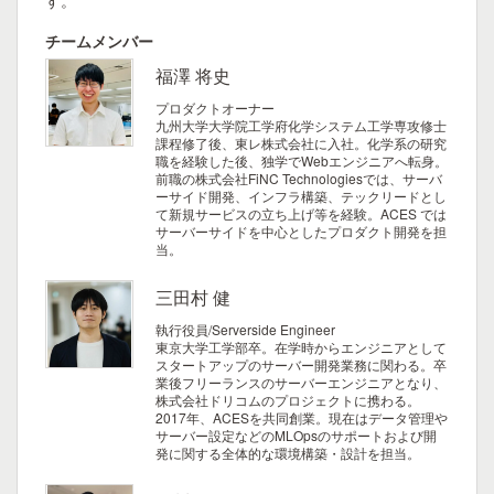
す。
チームメンバー
福澤 将史
プロダクトオーナー
九州大学大学院工学府化学システム工学専攻修士
課程修了後、東レ株式会社に入社。化学系の研究
職を経験した後、独学でWebエンジニアへ転身。
前職の株式会社FiNC Technologiesでは、サーバ
ーサイド開発、インフラ構築、テックリードとし
て新規サービスの立ち上げ等を経験。ACES では
サーバーサイドを中心としたプロダクト開発を担
当。
三田村 健
執行役員/Serverside Engineer
東京大学工学部卒。在学時からエンジニアとして
スタートアップのサーバー開発業務に関わる。卒
業後フリーランスのサーバーエンジニアとなり、
株式会社ドリコムのプロジェクトに携わる。
2017年、ACESを共同創業。現在はデータ管理や
サーバー設定などのMLOpsのサポートおよび開
発に関する全体的な環境構築・設計を担当。