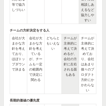
等で協力
相談しあ
しづらい
えるなど
協力しや
すい
チームの方針決定をする人
会社が大
会社が大
どちらと
チームが
チームが
まかな方
まかな方
もいえな
主体的に
主体的に
針を考え
針を考え
い
考えて決
考えて決
ており、
ている
めるが、
めてお
ほぼトッ
が、チー
会社の方
り、会社
プダウン
ムも一定
針に左右
はあまり
で決まる
の範囲内
される面
個々のプ
で決定に
もある
ロダクト
関わる
方針にか
かわらな
い
長期的価値の優先度