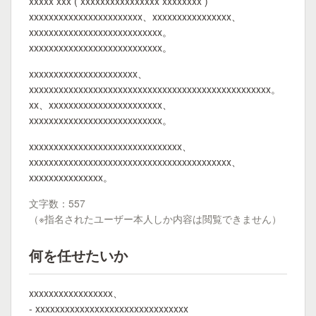
xxxxx xxx ( xxxxxxxxxxxxxxxx xxxxxxxx )
xxxxxxxxxxxxxxxxxxxxxxx、xxxxxxxxxxxxxxxx、
xxxxxxxxxxxxxxxxxxxxxxxxxxx。
xxxxxxxxxxxxxxxxxxxxxxxxxxx。
xxxxxxxxxxxxxxxxxxxxxx、
xxxxxxxxxxxxxxxxxxxxxxxxxxxxxxxxxxxxxxxxxxxxxxxxx。
xx、xxxxxxxxxxxxxxxxxxxxxxx、
xxxxxxxxxxxxxxxxxxxxxxxxxxx。
xxxxxxxxxxxxxxxxxxxxxxxxxxxxxxx、
xxxxxxxxxxxxxxxxxxxxxxxxxxxxxxxxxxxxxxxxx、
xxxxxxxxxxxxxxx。
文字数：557
（※指名されたユーザー本人しか内容は閲覧できません）
何を任せたいか
xxxxxxxxxxxxxxxxx、
- xxxxxxxxxxxxxxxxxxxxxxxxxxxxxxx