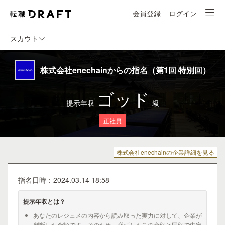
会員登録
ログイン
スカウト
株式会社enechainからの指名（第1回 特別回）
ゴッド
提示年収
級
正社員
株式会社enechainの企業詳細を見る
指名日時：2024.03.14 18:58
提示年収とは？
あなたのレジュメの内容から読み取った実力に対して、企業が
判断した金額です。そのため、必ずしもこの金額と同額で内定