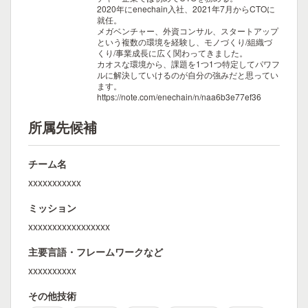
2020年にenechain入社、2021年7月からCTOに
就任。
メガベンチャー、外資コンサル、スタートアップ
という複数の環境を経験し、モノづくり/組織づ
くり/事業成長に広く関わってきました。
カオスな環境から、課題を1つ1つ特定してパワフ
ルに解決していけるのが自分の強みだと思ってい
ます。
https://note.com/enechain/n/naa6b3e77ef36
所属先候補
チーム名
xxxxxxxxxxx
ミッション
xxxxxxxxxxxxxxxxx
主要言語・フレームワークなど
xxxxxxxxxx
その他技術