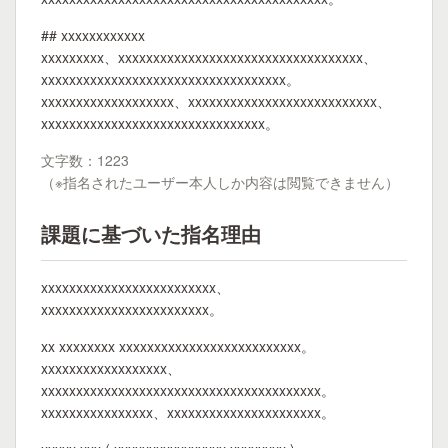
## xxxxxxxxxxxx
xxxxxxxxx、xxxxxxxxxxxxxxxxxxxxxxxxxxxxxxxxxxx、
xxxxxxxxxxxxxxxxxxxxxxxxxxxxxxxxxxx。
xxxxxxxxxxxxxxxxxxx、xxxxxxxxxxxxxxxxxxxxxxxxxxx、
xxxxxxxxxxxxxxxxxxxxxxxxxxxxxxxx。
文字数：1223
（※指名されたユーザー本人しか内容は閲覧できません）
課題に基づいた指名理由
xxxxxxxxxxxxxxxxxxxxxxxxx、
xxxxxxxxxxxxxxxxxxxxxxxx。
xx xxxxxxxx xxxxxxxxxxxxxxxxxxxxxxxxxx。
xxxxxxxxxxxxxxxxxx、
xxxxxxxxxxxxxxxxxxxxxxxxxxxxxxxxxxxxxxxx。
xxxxxxxxxxxxxxxx、xxxxxxxxxxxxxxxxxxxxxx。