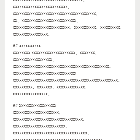
xxxxxxxxxxxxxxxxxxxxxxxxx、
xxxxxxxxxxxxxxxxxxxxxxxxxxxxxxxxxxxxxx。
xx、xxxxxxxxxxxxxxxxxxxxxxxxx、
xxxxxxxxxxxxxxxxxxxxxxxxxx。xxxxxxxxxx、xxxxxxxxx、
xxxxxxxxxxxxxxxx。
## xxxxxxxxxx
xxxxxxxx xxxxxxxxxxxxxxxxxxxx、xxxxxxx。
xxxxxxxxxxxxxxxxxx、
xxxxxxxxxxxxxxxxxxxxxxxxxxxxxxxxxxxxxxxxxxxx。
xxxxxxxxxxxxxxxxxxxxxxxxxxxxx、
xxxxxxxxxxxxxxxxxxxxxxxxxxxxxxxxxxxxxxxxxxxxxxxx。
xxxxxxxxx、xxxxxxx、xxxxxxxxxxxxx、
xxxxxxxxxxxxxxxx。
## xxxxxxxxxxxxxxxxx
xxxxxxxxxxxxxxxxxxxxx。
xxxxxxxxxxxxxxxxxxxxxxxxxxxxxxxx、
xxxxxxxxxxxxxxxxxxxxxxxx。
xxxxxxxxxxxxxxxxxxxxxxxxxxxxxxxxxx、
xxxxxxxxxxxxxxxxxxxxxxxxxxxxxxxxxxxxxxxxx。