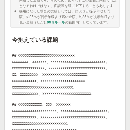
となるわけではなく、面談等を経て上下することもあります。
採用になった場合の実績としては、約50％が提示年収と同
額、約25％が提示年収より高い金額、約25％が提示年収より
低い金額（ただし
90％ルール
の範囲内）となっています。
今抱えている課題
## xxxxxxxxxxxxxxxxxxxxxxxxxxxx
xxxxxxxx、xxxxxxx、xxxxxxxxxxxxxxxxxxxxxxxxxxx。
xxxxxxxxxxxxxxxx、xxxxxxxxxxxxxxxxxxxxxxxxxxxx。
xx、xxxxxxxxx、xxxxxxxxxxxxxxxxxxxxxx、
xxxxxxxxxxxx、xxxxxxxxxxxxxxxxxxxxxx、
xxxxxxxxxxxxxxxxxxxxxxxxxxxxxx。
xxxxxxxxxxxxx、xxxxxxxxxxxxxxxxxxxxxxxx。
## xxxxxxxxxxxx、xxx、xxxxxxx
xxxxxxxxxxxxxxxxxxxxxx、xxxxxxxxxxxxxxxxxxxxxxx。
xxxxxxxxxxxx、xxxxxxxxxxxxxxxxxxxxxxxxxxxxxxxx。
xxxxxxxxxxxxxxxxxxxxxxxxxxx、
xxxxxxxxxxxxxxxxxxxxxxxxxxxxxxxx。