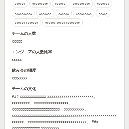
xxxxxx
xxxxxxxxx
xxxxxx
xxxxxxxxxx
xxxxxxx
xxxxxxxxxx
xxxxxxx
xxxxxx
xxxxxxxxx
xxxxx
xxxxxx xxxxxxx
xxxxxx xxxxx xxxxxxxx
チームの人数
xxxxx
エンジニアの人数比率
xxxxx
飲み会の頻度
xxx-xxxx
チームの文化
### xxxxxxxxxxxxx xxxxxxxxxxxxxxxxxxxxxxx。
xxxxxxxxx、xxxxxxxxxxxxxxxxx、
xxxxxxxxxxxxxxxxxxxxxxxx、xxxxxxxxxx。
xxxxxxxxxxxxxxxxxxxxxxxxxxxxxxxxxxxxxxxxxxxxxxxxxxxx
xxxxxx、xxxxxxxxxxxxxxxxxxxxxxxxxxxxx。 ###
xxxxxxxxxxxxxx xxxxxxxxx、