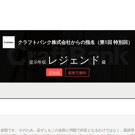
クラフトバンク株式会社からの指名（第1回 特別回）
レジェンド
提示年収
級
正社員
裁量労働制
た金額です。そのため、必ずしもこの金額と同額で内定となるわけではなく、面談等