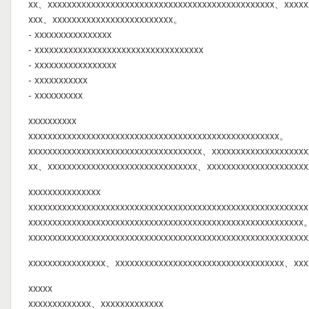
xx、xxxxxxxxxxxxxxxxxxxxxxxxxxxxxxxxxxxxxxxxxxxxxxx、xxxxx
xxx、xxxxxxxxxxxxxxxxxxxxxxxxx。
- xxxxxxxxxxxxxxxx
- xxxxxxxxxxxxxxxxxxxxxxxxxxxxxxxxxxx
- xxxxxxxxxxxxxxxxx
- xxxxxxxxxxx
- xxxxxxxxxx
xxxxxxxxxx
xxxxxxxxxxxxxxxxxxxxxxxxxxxxxxxxxxxxxxxxxxxxxxxxxxxx。
xxxxxxxxxxxxxxxxxxxxxxxxxxxxxxxxxxxx、xxxxxxxxxxxxxxxxxxxx
xx、xxxxxxxxxxxxxxxxxxxxxxxxxxxxxxx、xxxxxxxxxxxxxxxxxxxx
xxxxxxxxxxxxxxx
xxxxxxxxxxxxxxxxxxxxxxxxxxxxxxxxxxxxxxxxxxxxxxxxxxxxxxxxx
xxxxxxxxxxxxxxxxxxxxxxxxxxxxxxxxxxxxxxxxxxxxxxxxxxxxxxxxx
xxxxxxxxxxxxxxxxxxxxxxxxxxxxxxxxxxxxxxxxxxxxxxxxxxxxxxxxx
xxxxxxxxxxxxxxxx、xxxxxxxxxxxxxxxxxxxxxxxxxxxxxxxxxxx、xx
xxxxx
xxxxxxxxxxxxx、xxxxxxxxxxxxx