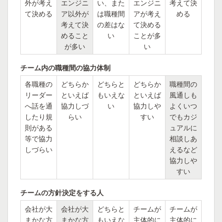
外が考え
エンジニ
い、また
エンジニ
考えて決
て決める
ア以外が
は職種間
アが考え
める
考えて決
の差はな
て決める
めること
い
ことが多
が多い
い
チーム内の職種間の協力体制
各職種の
どちらか
どちらと
どちらか
職種間の
リーダー
といえば
もいえな
といえば
風通しも
へ話を通
協力しづ
い
協力しや
よくいつ
したり規
らい
すい
でもカジ
則がある
ュアルに
等で協力
相談しあ
しづらい
えるなど
協力しや
すい
チームの方針決定をする人
会社が大
会社が大
どちらと
チームが
チームが
まかな方
まかな方
もいえな
主体的に
主体的に