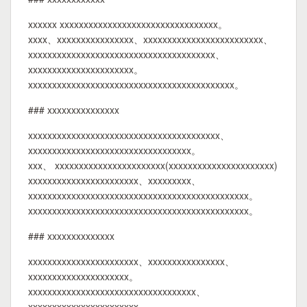
xxxxxx xxxxxxxxxxxxxxxxxxxxxxxxxxxxxxxxx。
xxxx、xxxxxxxxxxxxxxxx、xxxxxxxxxxxxxxxxxxxxxxxxx、
xxxxxxxxxxxxxxxxxxxxxxxxxxxxxxxxxxxxxxx、
xxxxxxxxxxxxxxxxxxxxxx。
xxxxxxxxxxxxxxxxxxxxxxxxxxxxxxxxxxxxxxxxxxx。
### xxxxxxxxxxxxxxx
xxxxxxxxxxxxxxxxxxxxxxxxxxxxxxxxxxxxxxxx、
xxxxxxxxxxxxxxxxxxxxxxxxxxxxxxxxxx。
xxx、 xxxxxxxxxxxxxxxxxxxxxxx(xxxxxxxxxxxxxxxxxxxxxx)
xxxxxxxxxxxxxxxxxxxxxxx、xxxxxxxxx、
xxxxxxxxxxxxxxxxxxxxxxxxxxxxxxxxxxxxxxxxxxxxxx。
xxxxxxxxxxxxxxxxxxxxxxxxxxxxxxxxxxxxxxxxxxxxxx。
### xxxxxxxxxxxxxx
xxxxxxxxxxxxxxxxxxxxxxx、xxxxxxxxxxxxxxxx、
xxxxxxxxxxxxxxxxxxxxx。
xxxxxxxxxxxxxxxxxxxxxxxxxxxxxxxxxxx、
xxxxxxxxxxxxxxxxxxxxxxx、