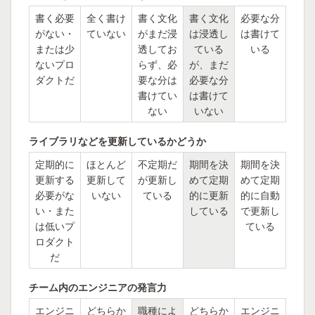
書く必要
全く書け
書く文化
書く文化
必要な分
がない・
ていない
がまだ浸
は浸透し
は書けて
または少
透してお
ている
いる
ないプロ
らず、必
が、まだ
ダクトだ
要な分は
必要な分
書けてい
は書けて
ない
いない
ライブラリなどを更新しているかどうか
定期的に
ほとんど
不定期だ
期間を決
期間を決
更新する
更新して
が更新し
めて定期
めて定期
必要がな
いない
ている
的に更新
的に自動
い・また
している
で更新し
は低いプ
ている
ロダクト
だ
チーム内のエンジニアの発言力
エンジニ
どちらか
職種によ
どちらか
エンジニ