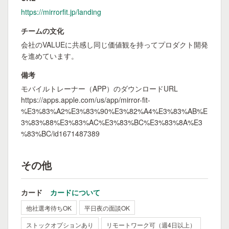
https://mirrorfit.jp/landing
チームの文化
会社のVALUEに共感し同じ価値観を持ってプロダクト開発
を進めています。
備考
モバイルトレーナー（APP）のダウンロードURL
https://apps.apple.com/us/app/mirror-fit-
%E3%83%A2%E3%83%90%E3%82%A4%E3%83%AB%E
3%83%88%E3%83%AC%E3%83%BC%E3%83%8A%E3
%83%BC/id1671487389
その他
カード
カードについて
他社選考待ちOK
平日夜の面談OK
ストックオプションあり
リモートワーク可（週4日以上）