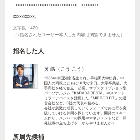
- xxxxxxxxxxxxxxxxxxxxxxxxxxxx、xxxxxxxx
xxxxxxxxxx。
文字数：420
（※指名されたユーザー本人しか内容は閲覧できません）
指名した人
黄 皓（こう こう）
1986年中国湖南省生まれ。早稲田大学出身。中
国人の両親とともに10代で来日。大学卒業後、大
手商社を経て独立・起業。サブスクリプション型
パーソナルジム「KARADA BESTA」やスマート
ミラーデバイスを活用した「MIRROR FIT.」の運
営会社など、3社の代表を務める。
会社が急激に成長していくフェーズで共に壁を突
破していける仲間を探しています。開発のスキー
ム作り、メンバーの採用やマネジメントなど、開
発組織の立ち上げを一からやりませんか？
所属先候補