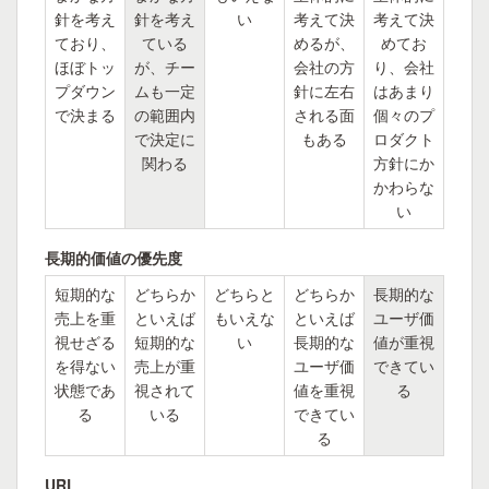
針を考え
針を考え
い
考えて決
考えて決
ており、
ている
めるが、
めてお
ほぼトッ
が、チー
会社の方
り、会社
プダウン
ムも一定
針に左右
はあまり
で決まる
の範囲内
される面
個々のプ
で決定に
もある
ロダクト
関わる
方針にか
かわらな
い
長期的価値の優先度
短期的な
どちらか
どちらと
どちらか
長期的な
売上を重
といえば
もいえな
といえば
ユーザ価
視せざる
短期的な
い
長期的な
値が重視
を得ない
売上が重
ユーザ価
できてい
状態であ
視されて
値を重視
る
る
いる
できてい
る
URL