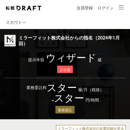
会員登録
ログイン
スカウト
ミラーフィット株式会社からの指名（2024年1月
回）
ウィザード
提示年収
級
正社員
スター
業務委託料
級/月（税抜）
スター
※
円/時間
業務委託
ミラーフィット株式会社の企業詳細を見る