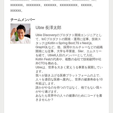
xxxxxxx。xxxxxxxx、xxxxxxx、xxxxxxxxxx、xxxxxx、
xxxxxx。
チームメンバー
Ubie 長澤太郎
Ubie Discoveryのプロダクト開発エンジニアとし
て、toCプロダクトの開発・運用に従事。技術ス
タックはKotlin x Spring Boot,TS x Next.js,
GraphQLなど。他、採用やカルチャーなどの組織
開発にも従事。大学を卒業後、SIer、エムスリー
を経て、Ubie6人目のメンバーとして入社。
Kotlin Festの代表や、複数の会社で技術顧問や社
外CTOを務める。
Ubieは、世界を大きく変えうる事業を展開してい
ます。
我々が築き上げる医療プラットフォームの上で、
人々を適切な医療へ案内し、世界の健康寿命を10
年延ばします。
誰かがやるのを待つのではなく、他でもない我々
がやり遂げます。
あなたも世界中の人々の健康のためにコードを書
きませんか？