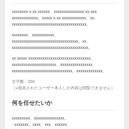
xxxxxxxx x-xx xxxxxx、xxxxxxxxxxxxxxx xx-xxx
xxxxxxxxxxxxx。xxxxx x-xx xxxxxxxxxxxx、xx-
xxxxxxxxxxxxxxxxxxxxxxxxxxxxxxxxxxxxx。
xxxxxxxx、xxxxxxxxxxx、
xxxxxxxxxxxxxxxxxxxxxxxxxxxxxxxxx。xx、
xxxxxxxxxxxxxxxxxxxxxxxxxxxxxxxxxxxxxx。
xx xxxxx xxxxxxxxxxxxxxxxxxxxxxxxxxxxxxx、
xxxxxxxxxxxxxxxxxxxxxx、xxxxxxxxxxxxxxxx、
xxxxxxxxxxxxxxxxxxxxxxxxxxxxxx、xxxxxxxxxxxxx。
文字数：350
（※指名されたユーザー本人しか内容は閲覧できません）
何を任せたいか
xxxxxxxxx、xxxxxxxxxxxxxxx。
- xxxxxxx、xxxx、xxx、xxxxxx、