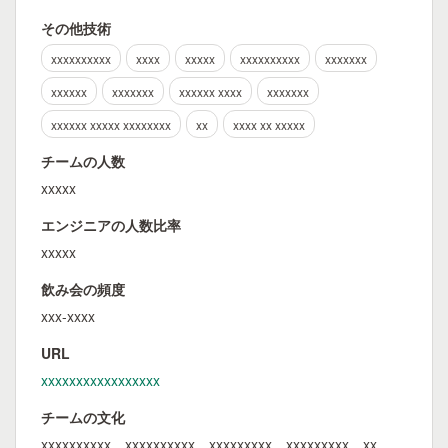
その他技術
xxxxxxxxxx
xxxx
xxxxx
xxxxxxxxxx
xxxxxxx
xxxxxx
xxxxxxx
xxxxxx xxxx
xxxxxxx
xxxxxx xxxxx xxxxxxxx
xx
xxxx xx xxxxx
チームの人数
xxxxx
エンジニアの人数比率
xxxxx
飲み会の頻度
xxx-xxxx
URL
xxxxxxxxxxxxxxxxx
チームの文化
xxxxxxxxxx、xxxxxxxxxx、xxxxxxxxx、xxxxxxxxx、xx、