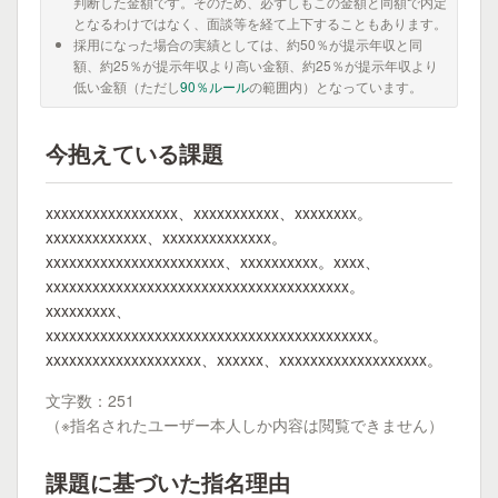
判断した金額です。そのため、必ずしもこの金額と同額で内定
となるわけではなく、面談等を経て上下することもあります。
採用になった場合の実績としては、約50％が提示年収と同
額、約25％が提示年収より高い金額、約25％が提示年収より
低い金額（ただし
90％ルール
の範囲内）となっています。
今抱えている課題
xxxxxxxxxxxxxxxxx、xxxxxxxxxxx、xxxxxxxx。
xxxxxxxxxxxxx、xxxxxxxxxxxxxx。
xxxxxxxxxxxxxxxxxxxxxxx、xxxxxxxxxx。xxxx、
xxxxxxxxxxxxxxxxxxxxxxxxxxxxxxxxxxxxxxx。
xxxxxxxxx、
xxxxxxxxxxxxxxxxxxxxxxxxxxxxxxxxxxxxxxxxxx。
xxxxxxxxxxxxxxxxxxxx、xxxxxx、xxxxxxxxxxxxxxxxxxx。
文字数：251
（※指名されたユーザー本人しか内容は閲覧できません）
課題に基づいた指名理由