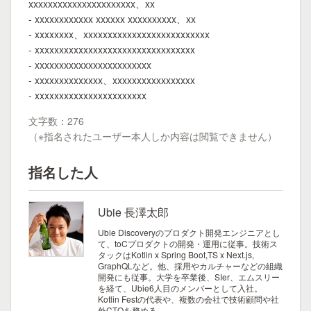
xxxxxxxxxxxxxxxxxxxxxx、xx
- xxxxxxxxxxxx xxxxxx xxxxxxxxxx、xx
- xxxxxxxx、xxxxxxxxxxxxxxxxxxxxxxxxxx
- xxxxxxxxxxxxxxxxxxxxxxxxxxxxxxxxx
- xxxxxxxxxxxxxxxxxxxxxxxx
- xxxxxxxxxxxxxx、xxxxxxxxxxxxxxxxx
- xxxxxxxxxxxxxxxxxxxxxxx
文字数：276
（※指名されたユーザー本人しか内容は閲覧できません）
指名した人
Ubie 長澤太郎
Ubie Discoveryのプロダクト開発エンジニアとし
て、toCプロダクトの開発・運用に従事。技術ス
タックはKotlin x Spring Boot,TS x Next.js,
GraphQLなど。他、採用やカルチャーなどの組織
開発にも従事。大学を卒業後、SIer、エムスリー
を経て、Ubie6人目のメンバーとして入社。
Kotlin Festの代表や、複数の会社で技術顧問や社
外CTOを務める。