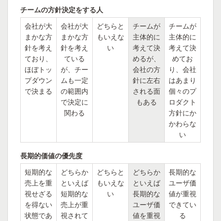
チームの方針決定をする人
会社が大
会社が大
どちらと
チームが
チームが
まかな方
まかな方
もいえな
主体的に
主体的に
針を考え
針を考え
い
考えて決
考えて決
ており、
ている
めるが、
めてお
ほぼトッ
が、チー
会社の方
り、会社
プダウン
ムも一定
針に左右
はあまり
で決まる
の範囲内
される面
個々のプ
で決定に
もある
ロダクト
関わる
方針にか
かわらな
い
長期的価値の優先度
短期的な
どちらか
どちらと
どちらか
長期的な
売上を重
といえば
もいえな
といえば
ユーザ価
視せざる
短期的な
い
長期的な
値が重視
を得ない
売上が重
ユーザ価
できてい
状態であ
視されて
値を重視
る