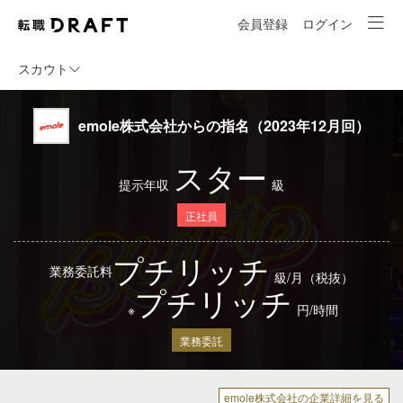
会員登録
ログイン
スカウト
emole株式会社からの指名（2023年12月回）
スター
提示年収
級
正社員
プチリッチ
業務委託料
級/月（税抜）
プチリッチ
※
円/時間
業務委託
emole株式会社の企業詳細を見る