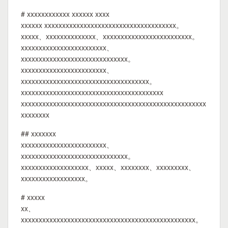
# xxxxxxxxxxxx xxxxxx xxxx
xxxxxx xxxxxxxxxxxxxxxxxxxxxxxxxxxxxxxxxxxxx。
xxxxx、xxxxxxxxxxxxxx、xxxxxxxxxxxxxxxxxxxxxxxxx。
xxxxxxxxxxxxxxxxxxxxxxxx、
xxxxxxxxxxxxxxxxxxxxxxxxxxxxxx。
xxxxxxxxxxxxxxxxxxxxxxxx、
xxxxxxxxxxxxxxxxxxxxxxxxxxxxxxxxxxxx。
xxxxxxxxxxxxxxxxxxxxxxxxxxxxxxxxxxxxxxxx
xxxxxxxxxxxxxxxxxxxxxxxxxxxxxxxxxxxxxxxxxxxxxxxxxxxx
xxxxxxxx
## xxxxxxx
xxxxxxxxxxxxxxxxxxxxxxxx、
xxxxxxxxxxxxxxxxxxxxxxxxxxxxxx。
xxxxxxxxxxxxxxxxxxx、xxxxx、xxxxxxxx、xxxxxxxxx、
xxxxxxxxxxxxxxxxxx。
# xxxxx
xx、
xxxxxxxxxxxxxxxxxxxxxxxxxxxxxxxxxxxxxxxxxxxxxxxxx。