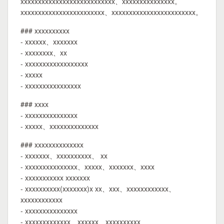
xxxxxxxxxxxxxxxxxxxxxxxxxxx、xxxxxxxxxxxxxxx。
xxxxxxxxxxxxxxxxxxxxxxxx、xxxxxxxxxxxxxxxxxxxxxxxx。
### xxxxxxxxxx
- xxxxxx、xxxxxxx
- xxxxxxxx、xx
- xxxxxxxxxxxxxxxxxx
- xxxxx
- xxxxxxxxxxxxxxxx
### xxxx
- xxxxxxxxxxxxxxx
- xxxxx、xxxxxxxxxxxxxx
### xxxxxxxxxxxxxx
- xxxxxxx、xxxxxxxxxx、 xx
- xxxxxxxxxxxxxxx、xxxxx、xxxxxxx、xxxx
- xxxxxxxxxxx xxxxxxx
- xxxxxxxxxx(xxxxxxx)x xx、xxx、xxxxxxxxxxxx、
xxxxxxxxxxxx
- xxxxxxxxxxxxxxx
- xxxxxxxxxxxxx、xxxxxx、xxxxxxxxxx