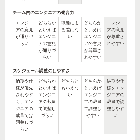
チーム内のエンジニアの発言力
エンジニ
どちらか
職種によ
どちらか
エンジニ
アの意見
といえば
る差はな
といえば
アの意見
が通りづ
エンジニ
い
エンジニ
が尊重さ
らい
アの意見
アの意見
れやすい
が通りづ
が尊重さ
らい
れやすい
スケジュール調整のしやすさ
納期や仕
どちらか
どちらと
どちらか
納期や仕
様が優先
といえば
もいえな
といえば
様をエン
されやす
エンジニ
い
エンジニ
ジニアの
く、エン
アの裁量
アの裁量
裁量で調
ジニアの
で調整し
で調整し
整しやす
裁量では
づらい
やすい
い
調整しづ
らい