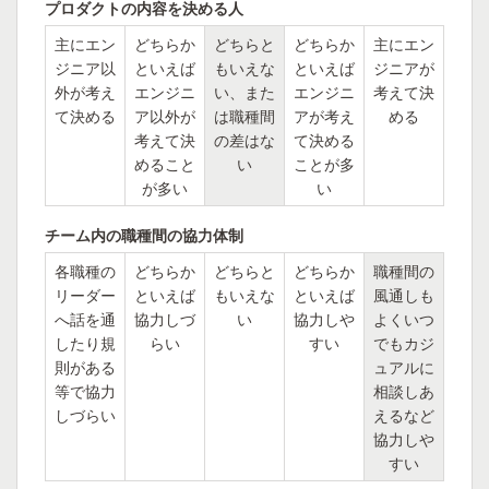
プロダクトの内容を決める人
主にエン
どちらか
どちらと
どちらか
主にエン
ジニア以
といえば
もいえな
といえば
ジニアが
外が考え
エンジニ
い、また
エンジニ
考えて決
て決める
ア以外が
は職種間
アが考え
める
考えて決
の差はな
て決める
めること
い
ことが多
が多い
い
チーム内の職種間の協力体制
各職種の
どちらか
どちらと
どちらか
職種間の
リーダー
といえば
もいえな
といえば
風通しも
へ話を通
協力しづ
い
協力しや
よくいつ
したり規
らい
すい
でもカジ
則がある
ュアルに
等で協力
相談しあ
しづらい
えるなど
協力しや
すい