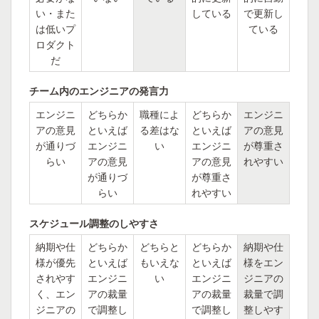
い・また
している
で更新し
は低いプ
ている
ロダクト
だ
チーム内のエンジニアの発言力
エンジニ
どちらか
職種によ
どちらか
エンジニ
アの意見
といえば
る差はな
といえば
アの意見
が通りづ
エンジニ
い
エンジニ
が尊重さ
らい
アの意見
アの意見
れやすい
が通りづ
が尊重さ
らい
れやすい
スケジュール調整のしやすさ
納期や仕
どちらか
どちらと
どちらか
納期や仕
様が優先
といえば
もいえな
といえば
様をエン
されやす
エンジニ
い
エンジニ
ジニアの
く、エン
アの裁量
アの裁量
裁量で調
ジニアの
で調整し
で調整し
整しやす