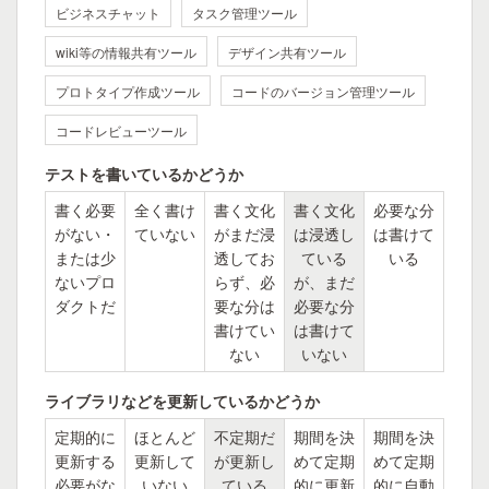
ビジネスチャット
タスク管理ツール
wiki等の情報共有ツール
デザイン共有ツール
プロトタイプ作成ツール
コードのバージョン管理ツール
コードレビューツール
テストを書いているかどうか
書く必要
全く書け
書く文化
書く文化
必要な分
がない・
ていない
がまだ浸
は浸透し
は書けて
または少
透してお
ている
いる
ないプロ
らず、必
が、まだ
ダクトだ
要な分は
必要な分
書けてい
は書けて
ない
いない
ライブラリなどを更新しているかどうか
定期的に
ほとんど
不定期だ
期間を決
期間を決
更新する
更新して
が更新し
めて定期
めて定期
必要がな
いない
ている
的に更新
的に自動