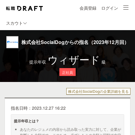
会員登録
ログイン
スカウト
株式会社SocialDogからの指名（2023年12月回）
ウィザード
提示年収
級
正社員
株式会社SocialDogの企業詳細を見る
指名日時：2023.12.27 16:22
提示年収とは？
あなたのレジュメの内容から読み取った実力に対して、企業が
判断した金額です。そのため、必ずしもこの金額と同額で内定