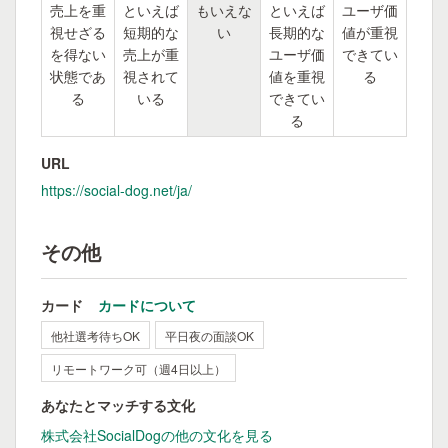
売上を重
といえば
もいえな
といえば
ユーザ価
視せざる
短期的な
い
長期的な
値が重視
を得ない
売上が重
ユーザ価
できてい
状態であ
視されて
値を重視
る
る
いる
できてい
る
URL
https://social-dog.net/ja/
その他
カード
カードについて
他社選考待ちOK
平日夜の面談OK
リモートワーク可（週4日以上）
あなたとマッチする文化
株式会社SocialDogの他の文化を見る