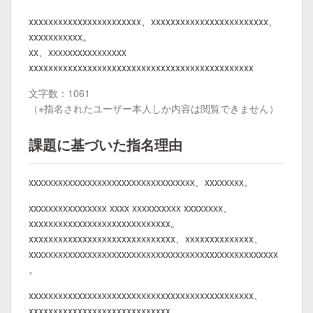
xxxxxxxxxxxxxxxxxxxxxxx、xxxxxxxxxxxxxxxxxxxxxxxx、
xxxxxxxxxxx。
xx、xxxxxxxxxxxxxxxx
xxxxxxxxxxxxxxxxxxxxxxxxxxxxxxxxxxxxxxxxxxxxxx
文字数：1061
（※指名されたユーザー本人しか内容は閲覧できません）
課題に基づいた指名理由
xxxxxxxxxxxxxxxxxxxxxxxxxxxxxxxxxx、xxxxxxxx。
xxxxxxxxxxxxxxxx xxxx xxxxxxxxxx xxxxxxxx、
xxxxxxxxxxxxxxxxxxxxxxxxxxxxx。
xxxxxxxxxxxxxxxxxxxxxxxxxxxxxx、xxxxxxxxxxxxxx、
xxxxxxxxxxxxxxxxxxxxxxxxxxxxxxxxxxxxxxxxxxxxxxxxxxx
。
xxxxxxxxxxxxxxxxxxxxxxxxxxxxxxxxxxxxxxxxxxxxxx、
xxxxxxxxxxxxxxxxxxxxxxxxxxxxx、