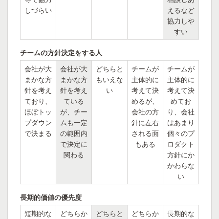
しづらい
えるなど
協力しや
すい
チームの方針決定をする人
会社が大
会社が大
どちらと
チームが
チームが
まかな方
まかな方
もいえな
主体的に
主体的に
針を考え
針を考え
い
考えて決
考えて決
ており、
ている
めるが、
めてお
ほぼトッ
が、チー
会社の方
り、会社
プダウン
ムも一定
針に左右
はあまり
で決まる
の範囲内
される面
個々のプ
で決定に
もある
ロダクト
関わる
方針にか
かわらな
い
長期的価値の優先度
短期的な
どちらか
どちらと
どちらか
長期的な