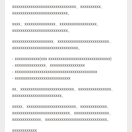
xxxxxxxxxxxxxxxxxxxxxxxxxxxxxxx、xxxxxxxxxx、
xxxxxxxxxxxxxxxxxxxxxxxxxxx。
xxxx、xxxxxxxxxxxxxxx、xxxxxxxxxxxxxxxxxx、
xxxxxxxxxxxxxxxxxxxxxxxxxxx。
xxxxxxxxxxxxxxxxxxxx、xxxxxxxxxxxxxxxxxxxxxxxxx、
xxxxxxxxxxxxxxxxxxxxxxxxxxxxxxxx。
- xxxxxxxxxxxx(xxx xxxxxxxxxxxxxxxxxxxxxxxxxxxxxx)
- xxxxxxxxxxxxxxx、xxxxxxxxxxxxxxxxx
- xxxxxxxxxxxxxxxxxxxxxxxxxxxxxxxxxxxxxxxx
- xxxxxxxxxxxxxxxxxxxxxxxxxxx
xx、xxxxxxxxxxxxxxxxxxxxxxxxxx、xxxxxxxxxxxxxxxx、
xxxxxxxxxxxxxxxxxxxxxxxx。
xxxxx、xxxxxxxxxxxxxxxxxxxxxxxx、xxxxxxxxxxxxx、
xxxxxxxxxxxxxxxxxxxxxxxxxxxx、xxxxxxxxxxxxxxxxx、
xxxxxxxxxxxxxx、xxxxxxxxxxxxxxxxxxxxxxxxxxxxxx。
xxxxxxxxxxxx