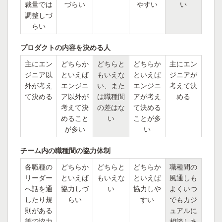
裁量では
づらい
やすい
い
調整しづ
らい
プロダクトの内容を決める人
主にエン
どちらか
どちらと
どちらか
主にエン
ジニア以
といえば
もいえな
といえば
ジニアが
外が考え
エンジニ
い、また
エンジニ
考えて決
て決める
ア以外が
は職種間
アが考え
める
考えて決
の差はな
て決める
めること
い
ことが多
が多い
い
チーム内の職種間の協力体制
各職種の
どちらか
どちらと
どちらか
職種間の
リーダー
といえば
もいえな
といえば
風通しも
へ話を通
協力しづ
い
協力しや
よくいつ
したり規
らい
すい
でもカジ
則がある
ュアルに
等で協力
相談しあ