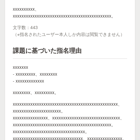
xxxxxxxxxx、
xxxxxxxxxxxxxxxxxxxxxxxxxxxxxxxxxxxxxxxxxxxxx。
文字数：443
（※指名されたユーザー本人しか内容は閲覧できません）
課題に基づいた指名理由
xxxxxxx
- xxxxxxxxx、xxxxxxxx
- xxxxxxxxxxxxx
xxxxxxxx、xxxxxxxxx。
xxxxxxxxxxxxxxxxxxxxxxxxxxxxxxxxxxxxxxxxxxxxxxxx、
xxxxxxxxxxxxxxxxxxxxxx。
xxxxxxxxxxxxxxxx、xxxxxxxxxxxxxxxxxxxxxxxxxxxxxxx、
xxxxxxxxxxxxxxxxxxxxxxxxxxxxxxxxxxxxxxxxxxxxx。
xxxxxxxxxxxxxxxxxxxxxxxxxxxxxxxxx。
xxxxxxxxxxxxxxxxxxxxxxxxxxxxxxxx、xxxxxxxxxxxxxxxx。