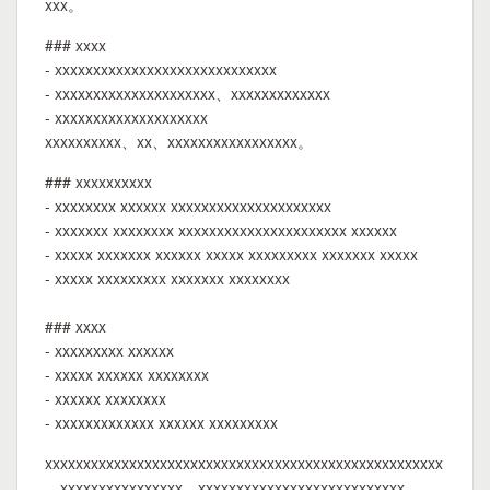
xxx。
### xxxx
- xxxxxxxxxxxxxxxxxxxxxxxxxxxxx
- xxxxxxxxxxxxxxxxxxxxx、xxxxxxxxxxxxx
- xxxxxxxxxxxxxxxxxxxx
xxxxxxxxxx、xx、xxxxxxxxxxxxxxxxx。
### xxxxxxxxxx
- xxxxxxxx xxxxxx xxxxxxxxxxxxxxxxxxxxx
- xxxxxxx xxxxxxxx xxxxxxxxxxxxxxxxxxxxxx xxxxxx
- xxxxx xxxxxxx xxxxxx xxxxx xxxxxxxxx xxxxxxx xxxxx
- xxxxx xxxxxxxxx xxxxxxx xxxxxxxx
### xxxx
- xxxxxxxxx xxxxxx
- xxxxx xxxxxx xxxxxxxx
- xxxxxx xxxxxxxx
- xxxxxxxxxxxxx xxxxxx xxxxxxxxx
xxxxxxxxxxxxxxxxxxxxxxxxxxxxxxxxxxxxxxxxxxxxxxxxxxxx
。xxxxxxxxxxxxxxxx、xxxxxxxxxxxxxxxxxxxxxxxxxxx。