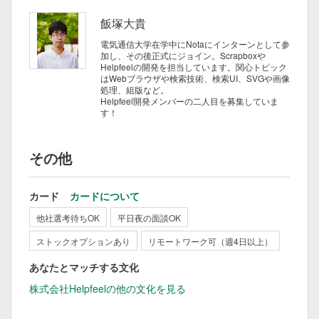
飯塚大貴
電気通信大学在学中にNotaにインターンとして参
加し、その後正式にジョイン。Scrapboxや
Helpfeelの開発を担当しています。関心トピック
はWebブラウザや検索技術、検索UI、SVGや画像
処理、組版など。
Helpfeel開発メンバーの二人目を募集していま
す！
その他
カード
カードについて
他社選考待ちOK
平日夜の面談OK
ストックオプションあり
リモートワーク可（週4日以上）
あなたとマッチする文化
株式会社Helpfeelの他の文化を見る