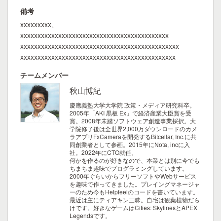
備考
xxxxxxxxx、
xxxxxxxxxxxxxxxxxxxxxxxxxxxxxxxxxxxxxxxxxxx
xxxxxxxxxxxxxxxxxxxxxxxxxxxxxxxxxxxxxxxxxxxxxx
xxxxxxxxxxxxxxxxxxxxxxxxxxxxxxxxxxxxxxxxxxxxx
チームメンバー
秋山博紀
慶應義塾大学大学院 政策・メディア研究科卒。
2005年「AKI 黒板 Ex」で経済産業大臣賞を受
賞。2008年未踏ソフトウェア創造事業採択。大
学院修了後は全世界2,000万ダウンロードのカメ
ラアプリFxCameraを開発するBitcellar, Inc.に共
同創業者として参画。2015年にNota, incに入
社。2022年にCTO就任。
何かを作るのが好きなので、本業とは別に今でも
ちまちま趣味でプログラミングしています。
2000年ぐらいからフリーソフトやWebサービス
を趣味で作ってきました。プレイングマネージャ
ーのため今もHelpfeelのコードを書いています。
最近は主にティアキン三昧。自宅は観葉植物だら
けです。好きなゲームはCities: SkylinesとAPEX
Legendsです。