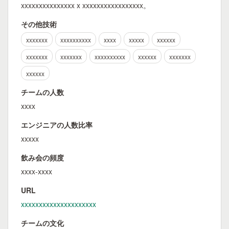
xxxxxxxxxxxxxxx x xxxxxxxxxxxxxxxxx。
その他技術
xxxxxxx
xxxxxxxxxx
xxxx
xxxxx
xxxxxx
xxxxxxx
xxxxxxx
xxxxxxxxxx
xxxxxx
xxxxxxx
xxxxxx
チームの人数
xxxx
エンジニアの人数比率
xxxxx
飲み会の頻度
xxxx-xxxx
URL
xxxxxxxxxxxxxxxxxxxxx
チームの文化