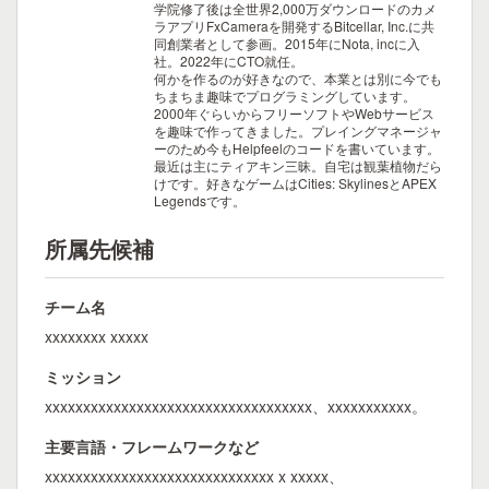
学院修了後は全世界2,000万ダウンロードのカメ
ラアプリFxCameraを開発するBitcellar, Inc.に共
同創業者として参画。2015年にNota, incに入
社。2022年にCTO就任。
何かを作るのが好きなので、本業とは別に今でも
ちまちま趣味でプログラミングしています。
2000年ぐらいからフリーソフトやWebサービス
を趣味で作ってきました。プレイングマネージャ
ーのため今もHelpfeelのコードを書いています。
最近は主にティアキン三昧。自宅は観葉植物だら
けです。好きなゲームはCities: SkylinesとAPEX
Legendsです。
所属先候補
チーム名
xxxxxxxx xxxxx
ミッション
xxxxxxxxxxxxxxxxxxxxxxxxxxxxxxxxxxx、xxxxxxxxxxx。
主要言語・フレームワークなど
xxxxxxxxxxxxxxxxxxxxxxxxxxxxxx x xxxxx、