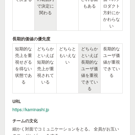
で決定に
もある
ロダクト
関わる
方針にか
かわらな
い
長期的価値の優先度
短期的な
どちらか
どちらと
どちらか
長期的な
売上を重
といえば
もいえな
といえば
ユーザ価
視せざる
短期的な
い
長期的な
値が重視
を得ない
売上が重
ユーザ価
できてい
状態であ
視されて
値を重視
る
る
いる
できてい
る
URL
https://kaminashi.jp
チームの文化
細かく対面でコミュニケーションをとる。 全員がお互い