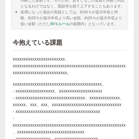
となるわけではなく、面談等を経て上下することもあります。
採用になった場合の実績としては、約50％が提示年収と同
額、約25％が提示年収より高い金額、約25％が提示年収より
低い金額（ただし
90％ルール
の範囲内）となっています。
今抱えている課題
xxxxxxxxxxxxxxxxxxxxxxxx、
xxxxxxxxxxxxxxxxxxxxxxxxxxxxxxxxxxxxxxxxxxxxxxxxxxxx
xxxxxxxxxxxxxxxxxxxxxxxxx。
xxxxxxxxxxxxxxxxxxxxxxxxxxxxxxxxxxxxxxxxx。
- xxxxxxxxxxxxxxxxxx、xxxxxxxxxxxxxxxxxxxx
- xxxxxxxxxxxxxxxxxxxxxxxxxxxxxxxx、xxxxxxxxxxxxxx、
xxxxxx、xxx、xxx、xxxxxxxxxxxxxxxxxxxxxxxxxxxxxxxx
- xxxxxxxxxxxxxxxxxxxxxxxxxxxxxxxxxxxxxxx
-
xxxxxxxxxxxxxxxxxxxxxxxxxxxxxxxxxxxxxxxxxxxxxxxxxxxx
、xxxxxxxxxxxxxxxxxxxxxxxxxxxxxxx
- xxxxxxxxxxxxxxxx、xxxxxxxxxxxxxxxxxxxx