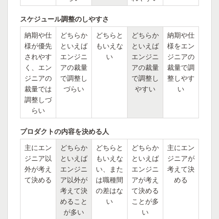
スケジュール調整のしやすさ
納期や仕
どちらか
どちらと
どちらか
納期や仕
様が優先
といえば
もいえな
といえば
様をエン
されやす
エンジニ
い
エンジニ
ジニアの
く、エン
アの裁量
アの裁量
裁量で調
ジニアの
で調整し
で調整し
整しやす
裁量では
づらい
やすい
い
調整しづ
らい
プロダクトの内容を決める人
主にエン
どちらか
どちらと
どちらか
主にエン
ジニア以
といえば
もいえな
といえば
ジニアが
外が考え
エンジニ
い、また
エンジニ
考えて決
て決める
ア以外が
は職種間
アが考え
める
考えて決
の差はな
て決める
めること
い
ことが多
が多い
い