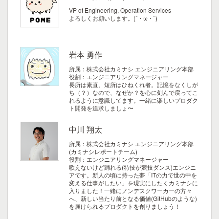
VP of Engineering, Operation Services
よろしくお願いします。(´・ω・`)
岩本 勇作
所属：株式会社カミナシ エンジニアリング本部
役割：エンジニアリングマネージャー
長所は素直、短所はひねくれ者。記憶をなくしが
ち（？）なので、なぜか？を心に刻んで戻ってこ
れるように意識してます。一緒に楽しいプロダク
ト開発を追求しましょ〜
中川 翔太
所属：株式会社カミナシ エンジニアリング本部
(カミナシレポートチーム)
役割：エンジニアリングマネージャー
歌えないけど踊れる(特技が競技ダンス)エンジニ
アです。新人の頃に持った夢「ITの力で世の中を
変える仕事がしたい」を現実にしたくカミナシに
入りました！一緒にノンデスクワーカーの方々
へ、新しい当たり前となる価値(GitHubのような)
を届けられるプロダクトを創りましょう！