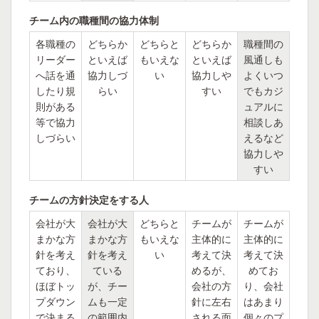
チーム内の職種間の協力体制
各職種の
どちらか
どちらと
どちらか
職種間の
リーダー
といえば
もいえな
といえば
風通しも
へ話を通
協力しづ
い
協力しや
よくいつ
したり規
らい
すい
でもカジ
則がある
ュアルに
等で協力
相談しあ
しづらい
えるなど
協力しや
すい
チームの方針決定をする人
会社が大
会社が大
どちらと
チームが
チームが
まかな方
まかな方
もいえな
主体的に
主体的に
針を考え
針を考え
い
考えて決
考えて決
ており、
ている
めるが、
めてお
ほぼトッ
が、チー
会社の方
り、会社
プダウン
ムも一定
針に左右
はあまり
で決まる
の範囲内
される面
個々のプ