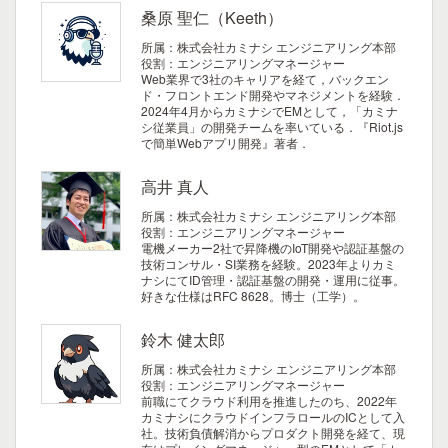
桑原 聖仁（Keeth）
所属：株式会社カミナシ エンジニアリング本部
役割：エンジニアリングマネージャー
Web業界で3社のキャリアを経て，バックエン
ド・フロントエンド開発やマネジメントを経験．
2024年4月からカミナシでEMとして，「カミナ
シ従業員」の開発チームを率いている．『Riot.js
で簡単Webアプリ開発』著者．
高井 真人
所属：株式会社カミナシ エンジニアリング本部
役割：エンジニアリングマネージャー
電機メーカー2社で昇降機のIoT開発や認証基盤の
技術コンサル・SI業務を経験。2023年よりカミ
ナシにてID管理・認証基盤の開発・運用に従事。
好きな仕様はRFC 8628。博士（工学）。
鈴木 健太郎
所属：株式会社カミナシ エンジニアリング本部
役割：エンジニアリングマネージャー
前職にてクラウド利用を推進したのち、2022年
カミナシにクラウドインフラロールのICとして入
社。技術負債解消からプロダクト開発を経て、現