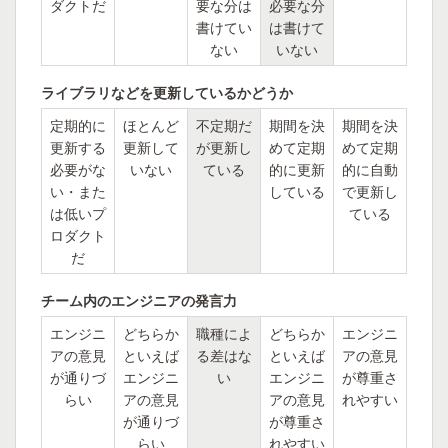
ダクトだ
要な分は
必要な分
書けてい
は書けて
ない
いない
ライブラリなどを更新しているかどうか
定期的に
ほとんど
不定期だ
期間を決
期間を決
更新する
更新して
が更新し
めて定期
めて定期
必要がな
いない
ている
的に更新
的に自動
い・また
している
で更新し
は低いプ
ている
ロダクト
だ
チーム内のエンジニアの発言力
エンジニ
どちらか
職種によ
どちらか
エンジニ
アの意見
といえば
る差はな
といえば
アの意見
が通りづ
エンジニ
い
エンジニ
が尊重さ
らい
アの意見
アの意見
れやすい
が通りづ
が尊重さ
らい
れやすい