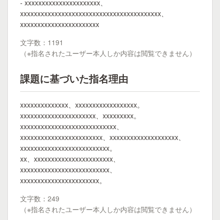
- xxxxxxxxxxxxxxxxxxxxxx、
xxxxxxxxxxxxxxxxxxxxxxxxxxxxxxxxxxxxxxxxx、
xxxxxxxxxxxxxxxxxxxxxxx
文字数：1191
（※指名されたユーザー本人しか内容は閲覧できません）
課題に基づいた指名理由
xxxxxxxxxxxxxx、xxxxxxxxxxxxxxxxxx。
xxxxxxxxxxxxxxxxxxxxxx、xxxxxxxxx。
xxxxxxxxxxxxxxxxxxxxxxxxxxxx、
xxxxxxxxxxxxxxxxxxxxxxxx、xxxxxxxxxxxxxxxxxxxx、
xxxxxxxxxxxxxxxxxxxxxxxxxx。
xx、xxxxxxxxxxxxxxxxxxxxxxx、
xxxxxxxxxxxxxxxxxxxxxxxxxx、
xxxxxxxxxxxxxxxxxxxxxxx。
文字数：249
（※指名されたユーザー本人しか内容は閲覧できません）