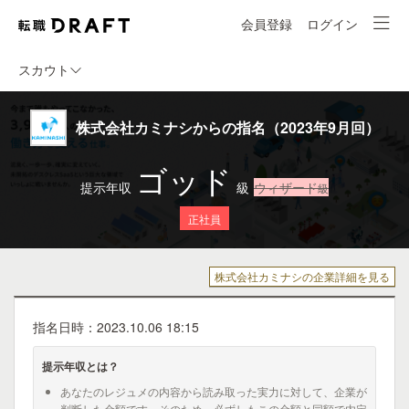
会員登録
ログイン
スカウト
株式会社カミナシからの指名（2023年9月回）
ゴッド
提示年収
級
ウィザード
級
正社員
株式会社カミナシの企業詳細を見る
指名日時：2023.10.06 18:15
提示年収とは？
あなたのレジュメの内容から読み取った実力に対して、企業が
判断した金額です。そのため、必ずしもこの金額と同額で内定