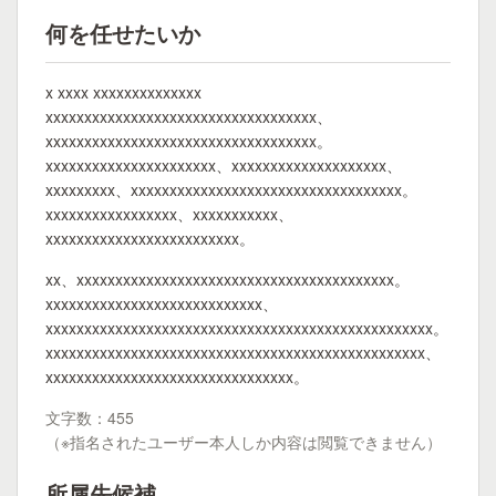
何を任せたいか
x xxxx xxxxxxxxxxxxxx
xxxxxxxxxxxxxxxxxxxxxxxxxxxxxxxxxxx、
xxxxxxxxxxxxxxxxxxxxxxxxxxxxxxxxxxx。
xxxxxxxxxxxxxxxxxxxxxx、xxxxxxxxxxxxxxxxxxxx、
xxxxxxxxx、xxxxxxxxxxxxxxxxxxxxxxxxxxxxxxxxxxx。
xxxxxxxxxxxxxxxxx、xxxxxxxxxxx、
xxxxxxxxxxxxxxxxxxxxxxxxx。
xx、xxxxxxxxxxxxxxxxxxxxxxxxxxxxxxxxxxxxxxxxx。
xxxxxxxxxxxxxxxxxxxxxxxxxxxx、
xxxxxxxxxxxxxxxxxxxxxxxxxxxxxxxxxxxxxxxxxxxxxxxxxx。
xxxxxxxxxxxxxxxxxxxxxxxxxxxxxxxxxxxxxxxxxxxxxxxxx、
xxxxxxxxxxxxxxxxxxxxxxxxxxxxxxxx。
文字数：455
（※指名されたユーザー本人しか内容は閲覧できません）
所属先候補