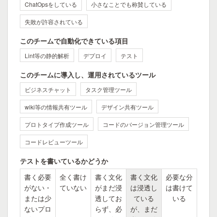
ChatOpsをしている
小さなことでも称賛している
失敗が許容されている
このチームで自動化できている項目
Lint等の静的解析
デプロイ
テスト
このチームに導入し、運用されているツール
ビジネスチャット
タスク管理ツール
wiki等の情報共有ツール
デザイン共有ツール
プロトタイプ作成ツール
コードのバージョン管理ツール
コードレビューツール
テストを書いているかどうか
書く必要
全く書け
書く文化
書く文化
必要な分
がない・
ていない
がまだ浸
は浸透し
は書けて
または少
透してお
ている
いる
ないプロ
らず、必
が、まだ