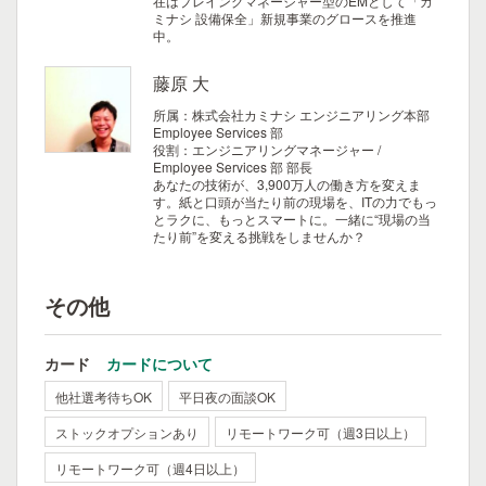
在はプレイングマネージャー型のEMとして「カ
ミナシ 設備保全」新規事業のグロースを推進
中。
藤原 大
所属：株式会社カミナシ エンジニアリング本部
Employee Services 部
役割：エンジニアリングマネージャー /
Employee Services 部 部長
あなたの技術が、3,900万人の働き方を変えま
す。紙と口頭が当たり前の現場を、ITの力でもっ
とラクに、もっとスマートに。一緒に“現場の当
たり前”を変える挑戦をしませんか？
その他
カード
カードについて
他社選考待ちOK
平日夜の面談OK
ストックオプションあり
リモートワーク可（週3日以上）
リモートワーク可（週4日以上）