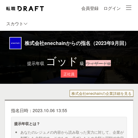
会員登録
ログイン
スカウト
株式会社enechainからの指名（2023年9月回）
ゴッド
提示年収
級
ウィザード
級
正社員
株式会社enechainの企業詳細を見る
指名日時：2023.10.06 13:55
提示年収とは？
あなたのレジュメの内容から読み取った実力に対して、企業が
判断した金額です。そのため、必ずしもこの金額と同額で内定