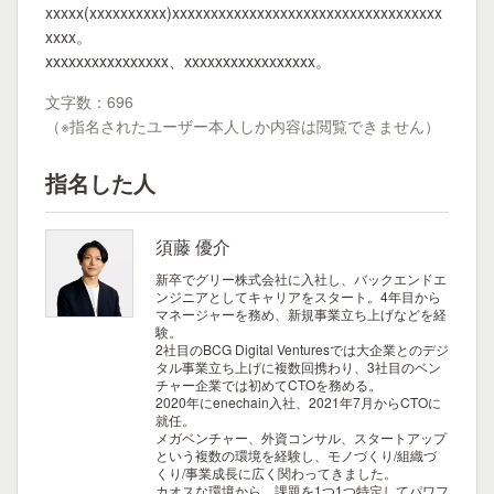
xxxxx(xxxxxxxxxx)xxxxxxxxxxxxxxxxxxxxxxxxxxxxxxxxxxx
xxxx。
xxxxxxxxxxxxxxxx、xxxxxxxxxxxxxxxxx。
文字数：696
（※指名されたユーザー本人しか内容は閲覧できません）
指名した人
須藤 優介
新卒でグリー株式会社に入社し、バックエンドエ
ンジニアとしてキャリアをスタート。4年目から
マネージャーを務め、新規事業立ち上げなどを経
験。
2社目のBCG Digital Venturesでは大企業とのデジ
タル事業立ち上げに複数回携わり、3社目のベン
チャー企業では初めてCTOを務める。
2020年にenechain入社、2021年7月からCTOに
就任。
メガベンチャー、外資コンサル、スタートアップ
という複数の環境を経験し、モノづくり/組織づ
くり/事業成長に広く関わってきました。
カオスな環境から、課題を1つ1つ特定してパワフ