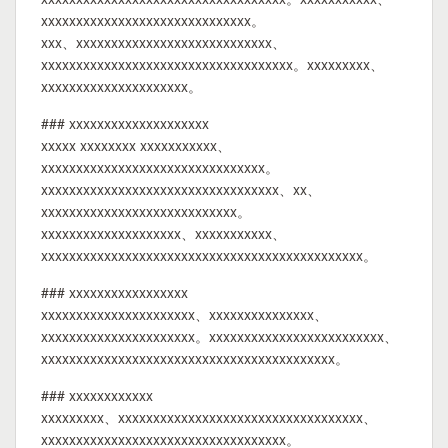
xxxxxxxxxxxxxxxxxxxxxxxxxxxxxx。
xxx、xxxxxxxxxxxxxxxxxxxxxxxxxxxx、
xxxxxxxxxxxxxxxxxxxxxxxxxxxxxxxxxxxx。xxxxxxxxx、
xxxxxxxxxxxxxxxxxxxxx。
### xxxxxxxxxxxxxxxxxxxx
xxxxx xxxxxxxx xxxxxxxxxxx、
xxxxxxxxxxxxxxxxxxxxxxxxxxxxxxxx。
xxxxxxxxxxxxxxxxxxxxxxxxxxxxxxxxxx、xx、
xxxxxxxxxxxxxxxxxxxxxxxxxxxx。
xxxxxxxxxxxxxxxxxxxx、xxxxxxxxxxx、
xxxxxxxxxxxxxxxxxxxxxxxxxxxxxxxxxxxxxxxxxxxxxx。
### xxxxxxxxxxxxxxxxx
xxxxxxxxxxxxxxxxxxxxxx、xxxxxxxxxxxxxxx、
xxxxxxxxxxxxxxxxxxxxxx。xxxxxxxxxxxxxxxxxxxxxxxxx、
xxxxxxxxxxxxxxxxxxxxxxxxxxxxxxxxxxxxxxxxxx。
### xxxxxxxxxxxx
xxxxxxxxx、xxxxxxxxxxxxxxxxxxxxxxxxxxxxxxxxxxx、
xxxxxxxxxxxxxxxxxxxxxxxxxxxxxxxxxxx。