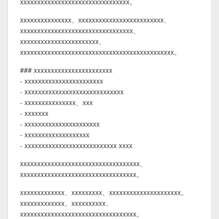
xxxxxxxxxxxxxxxxxxxxxxxxxxxxxxxx。
xxxxxxxxxxxxxxx、xxxxxxxxxxxxxxxxxxxxxxxxx、
xxxxxxxxxxxxxxxxxxxxxxxxxxxxxxxxx、
xxxxxxxxxxxxxxxxxxxxxxx、
xxxxxxxxxxxxxxxxxxxxxxxxxxxxxxxxxxxxxxxxxxxxx。
### xxxxxxxxxxxxxxxxxxxxxxx
- xxxxxxxxxxxxxxxxxxxxxxx
- xxxxxxxxxxxxxxxxxxxxxxxxxxxxx
- xxxxxxxxxxxxxxx、xxx
- xxxxxxx
- xxxxxxxxxxxxxxxxxxxxxx
- xxxxxxxxxxxxxxxxxxx
- xxxxxxxxxxxxxxxxxxxxxxxxxxx xxxx
xxxxxxxxxxxxxxxxxxxxxxxxxxxxxxxxxxx、
xxxxxxxxxxxxxxxxxxxxxxxxxxxxxxxxxx。
xxxxxxxxxxxxx、xxxxxxxxx、xxxxxxxxxxxxxxxxxxxxx。
xxxxxxxxxxxxx、xxxxxxxxxx、
xxxxxxxxxxxxxxxxxxxxxxxxxxxxxxxxxx。