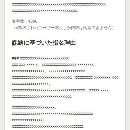
xxxxxxxxxxxxxxxxxxxxxxxxxxxxxxxxxxxxxxxxxxxxxx、
xxxxxxxxxxxxxxxxxxxxxxxxxxxxxxxx。
文字数：1086
（※指名されたユーザー本人しか内容は閲覧できません）
課題に基づいた指名理由
### xxxxxxxxxxxxxxxxxxxxxxxx
xxx xxx xxxx x、xxxxxxxxxxxxxxxxx xxxxxxxx
xxxxxxxxxxxxxxxx。xxxxxxxxxxxxxxxxxx、
xxxxxxxxxxxxxxxxxxxxxxxxxxxxx、xxxxxxxxx xxxxxxxx xxx
xxxxxxxxxxxxxxxxxx。
xxxxxxxxxxxxxxxxxxxxxxxxxxxxxxxxxxxx、xxxxx xxxx
xxxxxxxxxxxxxxxxxxxxxxxxxxxxx。
xxxxxxxxxxxxxxxxxxxxx、
xxxxxxxxxxxxxxxxxxxxxxxxxxxxxxxxxxxxxxxx、
xxxxxxxxxxxxxxx。
xxxxxxxxxxxxxxxxxxxxxxxxxxxxxxxxxxx、