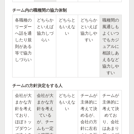
チーム内の職種間の協力体制
各職種の
どちらか
どちらと
どちらか
職種間の
リーダー
といえば
もいえな
といえば
風通しも
へ話を通
協力しづ
い
協力しや
よくいつ
したり規
らい
すい
でもカジ
則がある
ュアルに
等で協力
相談しあ
しづらい
えるなど
協力しや
すい
チームの方針決定をする人
会社が大
会社が大
どちらと
チームが
チームが
まかな方
まかな方
もいえな
主体的に
主体的に
針を考え
針を考え
い
考えて決
考えて決
ており、
ている
めるが、
めてお
ほぼトッ
が、チー
会社の方
り、会社
プダウン
ムも一定
針に左右
はあまり