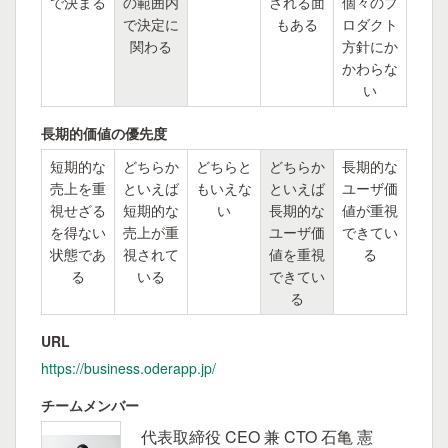
で決まる
の範囲内
される面
個々のプ
で決定に
もある
ロダクト
関わる
方針にか
かわらな
い
長期的価値の優先度
短期的な
どちらか
どちらと
どちらか
長期的な
売上を重
といえば
もいえな
といえば
ユーザ価
視せざる
短期的な
い
長期的な
値が重視
を得ない
売上が重
ユーザ価
できてい
状態であ
視されて
値を重視
る
る
いる
できてい
る
URL
https://business.oderapp.jp/
チームメンバー
代表取締役 CEO 兼 CTO 石亀 憲