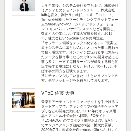
大学卒業後、システム会社を立ち上げ、株式会社
ミクシィとのジョイントベンチャー、株式会社
tuthを設立、副社長に就任。mixi、Facebook、
Twitterを横断したマーケティングプラットフォー
ム“StageSync”やソーシャルアドソリューショ
ン“エキスパンドバナー”システムなどを開発し、
数多くの企業において導入実績を残す。2012
年、株式会社Showcase Gigを共同設立。
「オフライン領域をデジタル化する」=「現実世
界をシステムに落とし込む」といった事に携わっ
て頂く環境です。オンラインに流れる事は無かっ
たデータを扱う事になるので0->1の開発が起こる
事も多く、一方で毎日サービスが成長する様と間
近で接する現場にもなり、1->10、10->100と伸
ばす事の両方を経験できます。
常にチャレンジしていきたい！というマインドの
方、是非メッセージをお待ちしております。
VPoE 佐藤 大典
音楽系アーティストのファンサイトを手掛けるス
タートアップで、ファンクラブや電子チケットア
プリなどの開発に勤しむ。2015年にオフィス用
品のアスクル株式会社へ転職。ECサイト
『LOHACO』のプロダクト開発および、EMとし
てエンジニアリング組織の構築・拡大に貢献。
2020年7月に株式会社Showcase Gigへ入社しプ