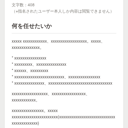
文字数：408
（※指名されたユーザー本人しか内容は閲覧できません）
何を任せたいか
xxxxx xxxxxxxxxxxx、xxxxxxxxxxxxxxxxxx。xxxxx、
xxxxxxxxxxxxxx。
* xxxxxxxxxxxxxxxx
* xxxxxxxxx、xxxxxxxxxxxxxxx
* xxxxxx、xxxxxxxxx
* xxxxxxxxxxxxxxxxxxxxxxxxx、xxxxxxxxxxxxxxxx
* xxxxxxxxxxxxxxx、xxxxxxxxxxxxxxxxxxxxxxxxxxxxxxxx
xxxxxxxxxxxxxxxxxx、xxxxxxxxxxxxxxxxx、
xxxxxxxxxxxx。
xxxxxxxxxxxxxxxx。xxxxx
xxxxxxxxxxxxxxxxxxxxxxx(xxxxxxxxxxxxxxxxxxxxxxxxxxxx
xxxxxxxxxxxxx)