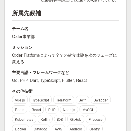
所属先候補
チーム名
O:der事業部
ミッション
O:der Platformによって全ての飲食体験を次のフェーズに
変える
主要言語・フレームワークなど
Go, PHP, Dart, TypeScript, Flutter, React
その他技術
Vue.js
TypeScript
Terraform
Swift
Swagger
Redis
React
PHP
Node.js
MySQL
Kubernetes
Kotlin
iOS
GitHub
Firebase
Docker
Datadog
AWS
Android
Sentry