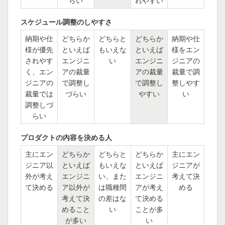
らい
れやすい
スケジュール調整のしやすさ
納期や仕
どちらか
どちらと
どちらか
納期や仕
様が優先
といえば
もいえな
といえば
様をエン
されやす
エンジニ
い
エンジニ
ジニアの
く、エン
アの裁量
アの裁量
裁量で調
ジニアの
で調整し
で調整し
整しやす
裁量では
づらい
やすい
い
調整しづ
らい
プロダクトの内容を決める人
主にエン
どちらか
どちらと
どちらか
主にエン
ジニア以
といえば
もいえな
といえば
ジニアが
外が考え
エンジニ
い、また
エンジニ
考えて決
て決める
ア以外が
は職種間
アが考え
める
考えて決
の差はな
て決める
めること
い
ことが多
が多い
い