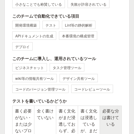
小さなことでも称賛している
失敗が許容されている
このチームで自動化できている項目
開発環境構築
テスト
Lint等の静的解析
APIドキュメントの生成
本番環境の構成管理
デプロイ
このチームに導入し、運用されているツール
ビジネスチャット
タスク管理ツール
wiki等の情報共有ツール
デザイン共有ツール
コードのバージョン管理ツール
コードレビューツール
テストを書いているかどうか
書く必要
全く書け
書く文化
書く文化
必要な分
がない・
ていない
がまだ浸
は浸透し
は書けて
または少
透してお
ている
いる
ないプロ
らず、必
が、まだ