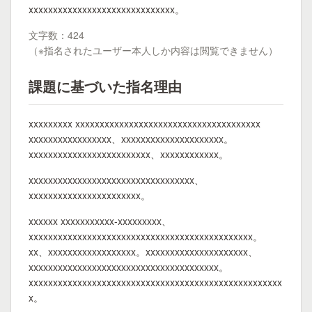
xxxxxxxxxxxxxxxxxxxxxxxxxxxxxx。
文字数：424
（※指名されたユーザー本人しか内容は閲覧できません）
課題に基づいた指名理由
xxxxxxxxx xxxxxxxxxxxxxxxxxxxxxxxxxxxxxxxxxxxxxx
xxxxxxxxxxxxxxxxx、xxxxxxxxxxxxxxxxxxxxx。
xxxxxxxxxxxxxxxxxxxxxxxxx、xxxxxxxxxxxx。
xxxxxxxxxxxxxxxxxxxxxxxxxxxxxxxxxx、
xxxxxxxxxxxxxxxxxxxxxxx。
xxxxxx xxxxxxxxxxx-xxxxxxxxx、
xxxxxxxxxxxxxxxxxxxxxxxxxxxxxxxxxxxxxxxxxxxxxx。
xx、xxxxxxxxxxxxxxxxxx。xxxxxxxxxxxxxxxxxxxxx、
xxxxxxxxxxxxxxxxxxxxxxxxxxxxxxxxxxxxxxx。
xxxxxxxxxxxxxxxxxxxxxxxxxxxxxxxxxxxxxxxxxxxxxxxxxxxx
x。