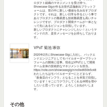
ロダクト組織のマネジメントを受け持つ。
Showcase Gigが作る次世代店舗創出プラットフ
ォームは、世の中に新しい価値を生み出すプロダ
クトです。それは、新しい日常を作るという事で
ありプロダクトの難易度も技術難易度も高いチャ
レンジですが、プロダクト開発チームが一体とな
って先にあるビジョンを目指しています。
新しいプロダクトにチャレンジしたい！というマ
インドの方、是非メッセージをお待ちしておりま
す。
VPoT 菊池 琢弥
2020年2月にShowcase Gigに入社し、バックエ
ンドエンジニアとしてモバイルオーダープラット
フォームの開発に従事。現在はVPoTとして開発
チーム全体の技術的なマネジメントを担当。
https://note.com/showcasegig/n/nc0ed650b5c48
わたしたちはモバイルオーダーにとどまらず、
「飲食店のインフラ」となることを本気で目指し
ています！そこにワクワクしてくれる仲間を増や
したいと思っています。よろしくおねがいしま
す。
その他