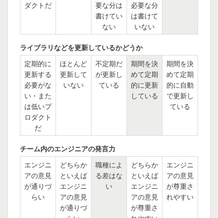
ダクトだ
要な分は
必要な分
書けてい
は書けて
ない
いない
ライブラリなどを更新しているかどうか
定期的に
ほとんど
不定期だ
期間を決
期間を決
更新する
更新して
が更新し
めて定期
めて定期
必要がな
いない
ている
的に更新
的に自動
い・また
している
で更新し
は低いプ
ている
ロダクト
だ
チーム内のエンジニアの発言力
エンジニ
どちらか
職種によ
どちらか
エンジニ
アの意見
といえば
る差はな
といえば
アの意見
が通りづ
エンジニ
い
エンジニ
が尊重さ
らい
アの意見
アの意見
れやすい
が通りづ
が尊重さ