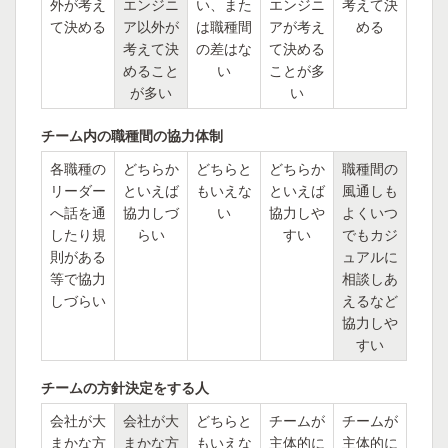
外が考え
エンジニ
い、また
エンジニ
考えて決
て決める
ア以外が
は職種間
アが考え
める
考えて決
の差はな
て決める
めること
い
ことが多
が多い
い
チーム内の職種間の協力体制
各職種の
どちらか
どちらと
どちらか
職種間の
リーダー
といえば
もいえな
といえば
風通しも
へ話を通
協力しづ
い
協力しや
よくいつ
したり規
らい
すい
でもカジ
則がある
ュアルに
等で協力
相談しあ
しづらい
えるなど
協力しや
すい
チームの方針決定をする人
会社が大
会社が大
どちらと
チームが
チームが
まかな方
まかな方
もいえな
主体的に
主体的に