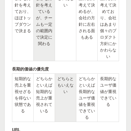
針を考え
針を考え
い
考えて決
考えて決
ており、
ている
めるが、
めてお
ほぼトッ
が、チー
会社の方
り、会社
プダウン
ムも一定
針に左右
はあまり
で決まる
の範囲内
される面
個々のプ
で決定に
もある
ロダクト
関わる
方針にか
かわらな
い
長期的価値の優先度
短期的な
どちらか
どちらと
どちらか
長期的な
売上を重
といえば
もいえな
といえば
ユーザ価
視せざる
短期的な
い
長期的な
値が重視
を得ない
売上が重
ユーザ価
できてい
状態であ
視されて
値を重視
る
る
いる
できてい
る
URL