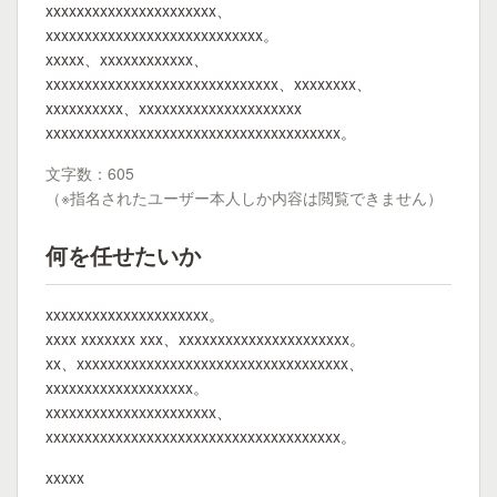
xxxxxxxxxxxxxxxxxxxxxx、
xxxxxxxxxxxxxxxxxxxxxxxxxxxx。
xxxxx、xxxxxxxxxxxx、
xxxxxxxxxxxxxxxxxxxxxxxxxxxxxx、xxxxxxxx、
xxxxxxxxxx、xxxxxxxxxxxxxxxxxxxxx
xxxxxxxxxxxxxxxxxxxxxxxxxxxxxxxxxxxxxx。
文字数：605
（※指名されたユーザー本人しか内容は閲覧できません）
何を任せたいか
xxxxxxxxxxxxxxxxxxxxx。
xxxx xxxxxxx xxx、xxxxxxxxxxxxxxxxxxxxxx。
xx、xxxxxxxxxxxxxxxxxxxxxxxxxxxxxxxxxxx、
xxxxxxxxxxxxxxxxxxx。
xxxxxxxxxxxxxxxxxxxxxx、
xxxxxxxxxxxxxxxxxxxxxxxxxxxxxxxxxxxxxx。
xxxxx