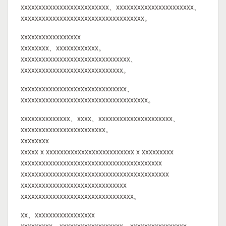
xxxxxxxxxxxxxxxxxxxxxxxxx、xxxxxxxxxxxxxxxxxxxxxx、
xxxxxxxxxxxxxxxxxxxxxxxxxxxxxxxxxxx。
xxxxxxxxxxxxxxxxx
xxxxxxxx、xxxxxxxxxxxx。
xxxxxxxxxxxxxxxxxxxxxxxxxxxxxxx、
xxxxxxxxxxxxxxxxxxxxxxxxxxxxx。
xxxxxxxxxxxxxxxxxxxxxxxxxxxxxx、
xxxxxxxxxxxxxxxxxxxxxxxxxxxxxxxxxxxx。
xxxxxxxxxxxxxx、xxxx、xxxxxxxxxxxxxxxxxxxxx、
xxxxxxxxxxxxxxxxxxxxxxxx。
xxxxxxxx
xxxxx x xxxxxxxxxxxxxxxxxxxxxxxxx x xxxxxxxxx
xxxxxxxxxxxxxxxxxxxxxxxxxxxxxxxxxxxxxxxx
xxxxxxxxxxxxxxxxxxxxxxxxxxxxxxxxxxxxxxxxxx
xxxxxxxxxxxxxxxxxxxxxxxxxxxxxx
xxxxxxxxxxxxxxxxxxxxxxxxxxxxxxxx。
xx、xxxxxxxxxxxxxxxxx
xxxxxxxxx、xxxxxxxxxxxxxxxxxx、xxxxxxxxxxxxxxxx。