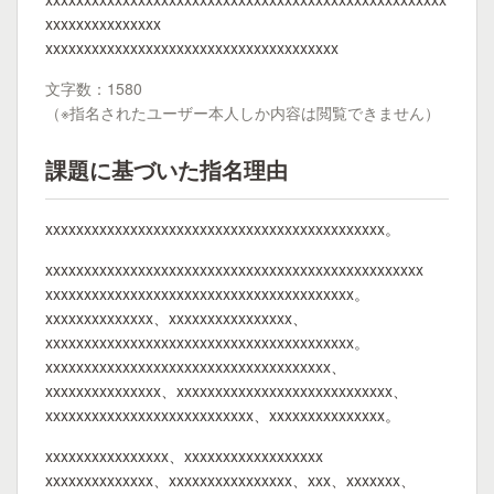
xxxxxxxxxxxxxxx
xxxxxxxxxxxxxxxxxxxxxxxxxxxxxxxxxxxxxx
文字数：1580
（※指名されたユーザー本人しか内容は閲覧できません）
課題に基づいた指名理由
xxxxxxxxxxxxxxxxxxxxxxxxxxxxxxxxxxxxxxxxxxxx。
xxxxxxxxxxxxxxxxxxxxxxxxxxxxxxxxxxxxxxxxxxxxxxxxx
xxxxxxxxxxxxxxxxxxxxxxxxxxxxxxxxxxxxxxxx。
xxxxxxxxxxxxxx、xxxxxxxxxxxxxxxx、
xxxxxxxxxxxxxxxxxxxxxxxxxxxxxxxxxxxxxxxx。
xxxxxxxxxxxxxxxxxxxxxxxxxxxxxxxxxxxxx、
xxxxxxxxxxxxxxx、xxxxxxxxxxxxxxxxxxxxxxxxxxxx、
xxxxxxxxxxxxxxxxxxxxxxxxxxx、xxxxxxxxxxxxxxx。
xxxxxxxxxxxxxxxx、xxxxxxxxxxxxxxxxxx
xxxxxxxxxxxxxx、xxxxxxxxxxxxxxxx、xxx、xxxxxxx、