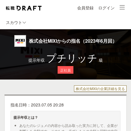
会員登録
ログイン
スカウト
株式会社MIXIからの指名（2023年6月回）
プチリッチ
提示年収
級
正社員
株式会社MIXIの企業詳細を見る
指名日時：2023.07.05 20:28
提示年収とは？
あなたのレジュメの内容から読み取った実力に対して、企業が
判断した金額です。そのため、必ずしもこの金額と同額で内定