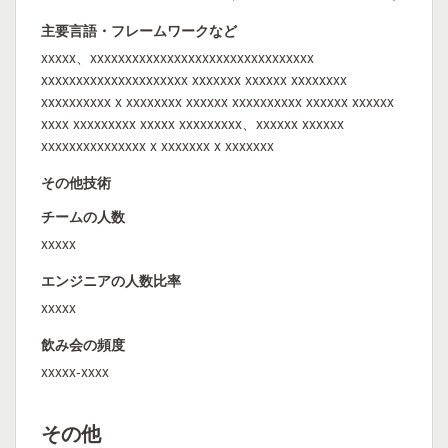
主要言語・フレームワークなど
xxxxx、xxxxxxxxxxxxxxxxxxxxxxxxxxxxxxxx
xxxxxxxxxxxxxxxxxxxxx xxxxxxx xxxxxx xxxxxxxx
xxxxxxxxxx x xxxxxxxx xxxxxx xxxxxxxxxx xxxxxx xxxxxx
xxxx xxxxxxxxx xxxxx xxxxxxxxx、xxxxxx xxxxxx
xxxxxxxxxxxxxxx x xxxxxxx x xxxxxxx
その他技術
チームの人数
xxxxx
エンジニアの人数比率
xxxxx
飲み会の頻度
xxxxx-xxxx
その他