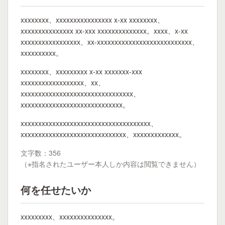
xxxxxxxx、xxxxxxxxxxxxxxxx x-xx xxxxxxxx、
xxxxxxxxxxxxxxx xx-xxx xxxxxxxxxxxxxx。xxxx、x-xx
xxxxxxxxxxxxxxxxx、xx-xxxxxxxxxxxxxxxxxxxxxxxxxxx、
xxxxxxxxxx。
xxxxxxxx、xxxxxxxxx x-xx xxxxxxx-xxx
xxxxxxxxxxxxxxxxxx、xx、
xxxxxxxxxxxxxxxxxxxxxxxxxxxxxxxx、
xxxxxxxxxxxxxxxxxxxxxxxxxxxxx。
xxxxxxxxxxxxxxxxxxxxxxxxxxxxxxxxxxxxx、
xxxxxxxxxxxxxxxxxxxxxxxxxxxxxx、xxxxxxxxxxxxx。
文字数：356
（※指名されたユーザー本人しか内容は閲覧できません）
何を任せたいか
xxxxxxxxx、xxxxxxxxxxxxxxx。