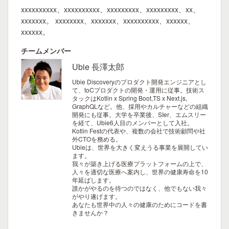
xxxxxxxxxx、xxxxxxxxxx、xxxxxxxxx、xxxxxxxxx、xx、
xxxxxxx。 xxxxxxxx、xxxxxxx、xxxxxxxxxx、xxxxxx、
xxxxxx。
チームメンバー
Ubie 長澤太郎
Ubie Discoveryのプロダクト開発エンジニアとし
て、toCプロダクトの開発・運用に従事。技術ス
タックはKotlin x Spring Boot,TS x Next.js,
GraphQLなど。他、採用やカルチャーなどの組織
開発にも従事。大学を卒業後、SIer、エムスリー
を経て、Ubie6人目のメンバーとして入社。
Kotlin Festの代表や、複数の会社で技術顧問や社
外CTOを務める。
Ubieは、世界を大きく変えうる事業を展開してい
ます。
我々が築き上げる医療プラットフォームの上で、
人々を適切な医療へ案内し、世界の健康寿命を10
年延ばします。
誰かがやるのを待つのではなく、他でもない我々
がやり遂げます。
あなたも世界中の人々の健康のためにコードを書
きませんか？