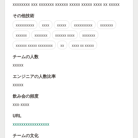
xxxxxxxx xxx xxxxxxx xxxxxx xxxxx xxxxx xxxx xx xxxxx
その他技術
xxxxxxxxxx
xxxx
xxxxx
xxxxxxxxxx
xxxxxxx
xxxxxx
xxxxxxx
xxxxxx xxxx
xxxxxxx
xxxxxx xxxxx xxxxxxxx
xx
xxxx xx xxxxx
チームの人数
xxxxx
エンジニアの人数比率
xxxxx
飲み会の頻度
xxx-xxxx
URL
xxxxxxxxxxxxxxxxx
チームの文化