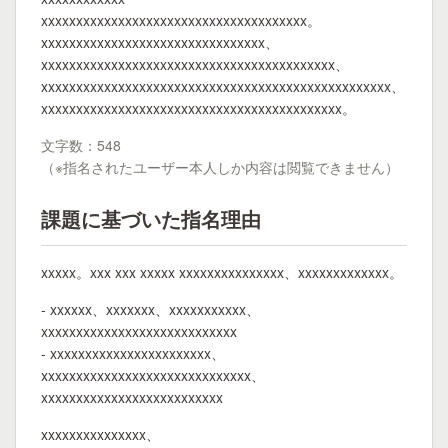
xxxxxxxxxxxxxxxxxxxxxxxxxxxxxxxxxxxxxx。
xxxxxxxxxxxxxxxxxxxxxxxxxxxxxxxx、
xxxxxxxxxxxxxxxxxxxxxxxxxxxxxxxxxxxxxxxxxx、
xxxxxxxxxxxxxxxxxxxxxxxxxxxxxxxxxxxxxxxxxxxxxxxxxx、
xxxxxxxxxxxxxxxxxxxxxxxxxxxxxxxxxxxxxxxxxxx。
文字数：548
（※指名されたユーザー本人しか内容は閲覧できません）
課題に基づいた指名理由
xxxxx。xxx xxx xxxxx xxxxxxxxxxxxxxx、xxxxxxxxxxxxx。
- xxxxxx、xxxxxxx、xxxxxxxxxxx、
xxxxxxxxxxxxxxxxxxxxxxxxxxxx
- xxxxxxxxxxxxxxxxxxxxxxx、
xxxxxxxxxxxxxxxxxxxxxxxxxxxxxx、
xxxxxxxxxxxxxxxxxxxxxxxxxx
xxxxxxxxxxxxxxx、