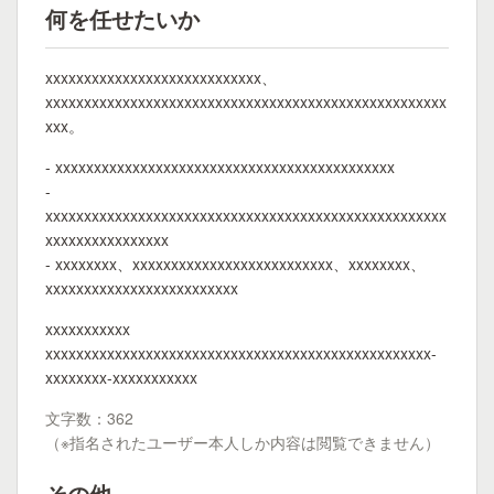
何を任せたいか
xxxxxxxxxxxxxxxxxxxxxxxxxxxx、
xxxxxxxxxxxxxxxxxxxxxxxxxxxxxxxxxxxxxxxxxxxxxxxxxxxx
xxx。
- xxxxxxxxxxxxxxxxxxxxxxxxxxxxxxxxxxxxxxxxxxxx
-
xxxxxxxxxxxxxxxxxxxxxxxxxxxxxxxxxxxxxxxxxxxxxxxxxxxx
xxxxxxxxxxxxxxxx
- xxxxxxxx、xxxxxxxxxxxxxxxxxxxxxxxxxx、xxxxxxxx、
xxxxxxxxxxxxxxxxxxxxxxxxx
xxxxxxxxxxx
xxxxxxxxxxxxxxxxxxxxxxxxxxxxxxxxxxxxxxxxxxxxxxxxxx-
xxxxxxxx-xxxxxxxxxxx
文字数：362
（※指名されたユーザー本人しか内容は閲覧できません）
その他