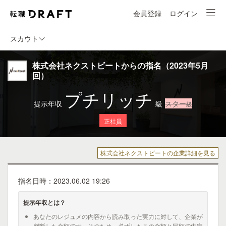
会員登録
ログイン
スカウト
株式会社ネクストビートからの指名（2023年5月
回）
プチリッチ
提示年収
級
スター
級
正社員
株式会社ネクストビートの企業詳細を見る
指名日時：2023.06.02 19:26
提示年収とは？
あなたのレジュメの内容から読み取った実力に対して、企業が
判断した金額です。そのため、必ずしもこの金額と同額で内定