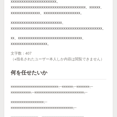
xxxxxxxxxxxxxxxxxxxxxxxxx。
xxxxxxxxxxxxxxxxxxxxxxxxxxxxxxxxxxxxxxxxx、xxxxxx、
xxxxxxxxxxxxxxxx、xxxxxxxxxxxxxxxxxxxx。
xxxxxxxxxxxxxxxxxxxxxxxxxxxx、
xxxxxxxxxxxxxxxxxxxxxxxxxxxxxxxxxxxxxxxxxxxxxxxxxx。
xx、xxxxxxxxxxxxxxxxxxxxxxxxxxxxxxxxxxx、
xxxxxxxxxxxxxxxxxxxx。
文字数：407
（※指名されたユーザー本人しか内容は閲覧できません）
何を任せたいか
xxxxxxxxxxxxxxxxxxxxxxxxxx、xxxxxx、xxxxxxx、
xxxxxxxxxxx、xxxxxxxxxxxxxxxxxxxxxxxxxxx。
xxxxxxxxxxxxxxxxxx、
xxxxxxxxxxxxxxxxxxxxxxxxxxxxxxxxxx。