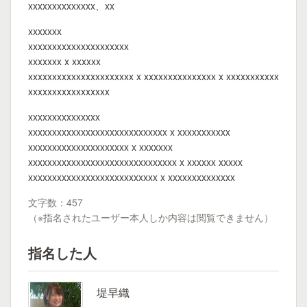
xxxxxxxxxxxxxx、xx
xxxxxxx
xxxxxxxxxxxxxxxxxxxxx
xxxxxxx x xxxxxx
xxxxxxxxxxxxxxxxxxxxxx x xxxxxxxxxxxxxxx x xxxxxxxxxxx
xxxxxxxxxxxxxxxxx
xxxxxxxxxxxxxxx
xxxxxxxxxxxxxxxxxxxxxxxxxxxxx x xxxxxxxxxxx
xxxxxxxxxxxxxxxxxxxxx x xxxxxxx
xxxxxxxxxxxxxxxxxxxxxxxxxxxxxxx x xxxxxx xxxxx
xxxxxxxxxxxxxxxxxxxxxxxxxxx x xxxxxxxxxxxxxx
文字数：457
（※指名されたユーザー本人しか内容は閲覧できません）
指名した人
堤早織