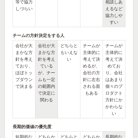
等で協力
相談しあ
しづらい
えるなど
協力しや
すい
チームの方針決定をする人
会社が大
会社が大
どちらと
チームが
チームが
まかな方
まかな方
もいえな
主体的に
主体的に
針を考え
針を考え
い
考えて決
考えて決
ており、
ている
めるが、
めてお
ほぼトッ
が、チー
会社の方
り、会社
プダウン
ムも一定
針に左右
はあまり
で決まる
の範囲内
される面
個々のプ
で決定に
もある
ロダクト
関わる
方針にか
かわらな
い
長期的価値の優先度
短期的な
どちらか
どちらと
どちらか
長期的な