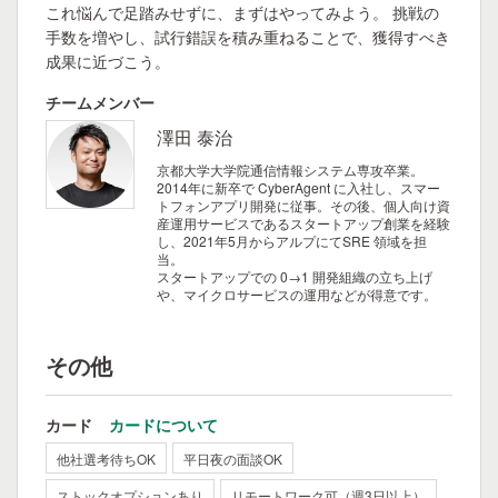
これ悩んで足踏みせずに、まずはやってみよう。 挑戦の
手数を増やし、試行錯誤を積み重ねることで、獲得すべき
成果に近づこう。
チームメンバー
澤田 泰治
京都大学大学院通信情報システム専攻卒業。
2014年に新卒で CyberAgent に入社し、スマー
トフォンアプリ開発に従事。その後、個人向け資
産運用サービスであるスタートアップ創業を経験
し、2021年5月からアルプにてSRE 領域を担
当。
スタートアップでの 0→1 開発組織の立ち上げ
や、マイクロサービスの運用などが得意です。
その他
カード
カードについて
他社選考待ちOK
平日夜の面談OK
ストックオプションあり
リモートワーク可（週3日以上）