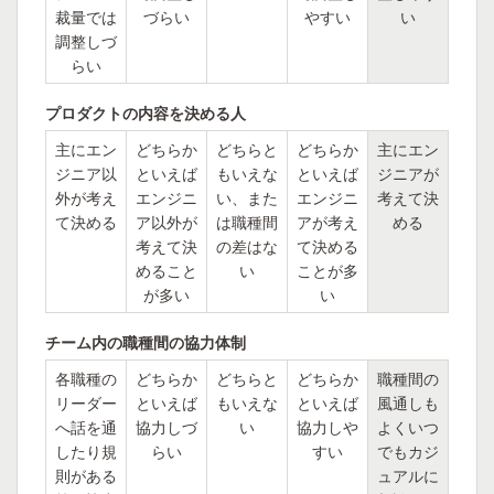
裁量では
づらい
やすい
い
調整しづ
らい
プロダクトの内容を決める人
主にエン
どちらか
どちらと
どちらか
主にエン
ジニア以
といえば
もいえな
といえば
ジニアが
外が考え
エンジニ
い、また
エンジニ
考えて決
て決める
ア以外が
は職種間
アが考え
める
考えて決
の差はな
て決める
めること
い
ことが多
が多い
い
チーム内の職種間の協力体制
各職種の
どちらか
どちらと
どちらか
職種間の
リーダー
といえば
もいえな
といえば
風通しも
へ話を通
協力しづ
い
協力しや
よくいつ
したり規
らい
すい
でもカジ
則がある
ュアルに