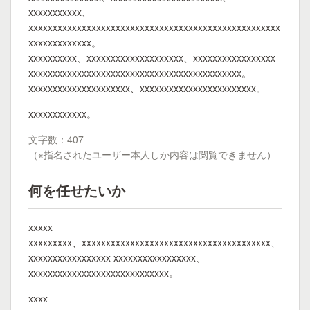
xxxxxxxxxxx、
xxxxxxxxxxxxxxxxxxxxxxxxxxxxxxxxxxxxxxxxxxxxxxxxxxxx
xxxxxxxxxxxxx。
xxxxxxxxxx、xxxxxxxxxxxxxxxxxxxx、xxxxxxxxxxxxxxxxx
xxxxxxxxxxxxxxxxxxxxxxxxxxxxxxxxxxxxxxxxxxxx。
xxxxxxxxxxxxxxxxxxxxx、xxxxxxxxxxxxxxxxxxxxxxxx。
xxxxxxxxxxxx。
文字数：407
（※指名されたユーザー本人しか内容は閲覧できません）
何を任せたいか
xxxxx
xxxxxxxxx、xxxxxxxxxxxxxxxxxxxxxxxxxxxxxxxxxxxxxxx、
xxxxxxxxxxxxxxxxx xxxxxxxxxxxxxxxxx、
xxxxxxxxxxxxxxxxxxxxxxxxxxxxx。
xxxx