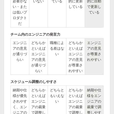
必要がな
いない
ている
的に更新
的に自動
い・また
している
で更新し
は低いプ
ている
ロダクト
だ
チーム内のエンジニアの発言力
エンジニ
どちらか
職種によ
どちらか
エンジニ
アの意見
といえば
る差はな
といえば
アの意見
が通りづ
エンジニ
い
エンジニ
が尊重さ
らい
アの意見
アの意見
れやすい
が通りづ
が尊重さ
らい
れやすい
スケジュール調整のしやすさ
納期や仕
どちらか
どちらと
どちらか
納期や仕
様が優先
といえば
もいえな
といえば
様をエン
されやす
エンジニ
い
エンジニ
ジニアの
く、エン
アの裁量
アの裁量
裁量で調
ジニアの
で調整し
で調整し
整しやす