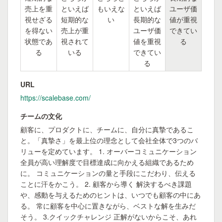
売上を重
といえば
もいえな
といえば
ユーザ価
視せざる
短期的な
い
長期的な
値が重視
を得ない
売上が重
ユーザ価
できてい
状態であ
視されて
値を重視
る
る
いる
できてい
る
URL
https://scalebase.com/
チームの文化
顧客に、プロダクトに、チームに、自分に真摯であるこ
と。「真摯さ」を最上位の理念として会社全体で3つのバ
リューを定めています。 1. オーバーコミュニケーション
全員が高い理解度で目標達成に向かえる組織であるため
に。 コミュニケーションの量と手段にこだわり、伝える
ことに汗をかこう。 2. 顧客から導く 解決するべき課題
や、感動を与えるためのヒントは、いつでも顧客の中にあ
る。 常に顧客を中心に置きながら、ベストな解を生みだ
そう。 3.クイックチャレンジ 正解がないからこそ、あれ