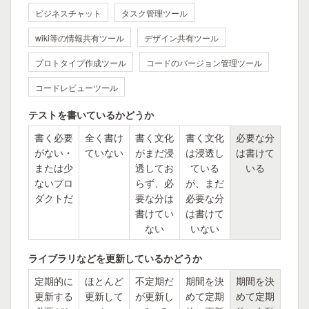
ビジネスチャット
タスク管理ツール
wiki等の情報共有ツール
デザイン共有ツール
プロトタイプ作成ツール
コードのバージョン管理ツール
コードレビューツール
テストを書いているかどうか
書く必要
全く書け
書く文化
書く文化
必要な分
がない・
ていない
がまだ浸
は浸透し
は書けて
または少
透してお
ている
いる
ないプロ
らず、必
が、まだ
ダクトだ
要な分は
必要な分
書けてい
は書けて
ない
いない
ライブラリなどを更新しているかどうか
定期的に
ほとんど
不定期だ
期間を決
期間を決
更新する
更新して
が更新し
めて定期
めて定期