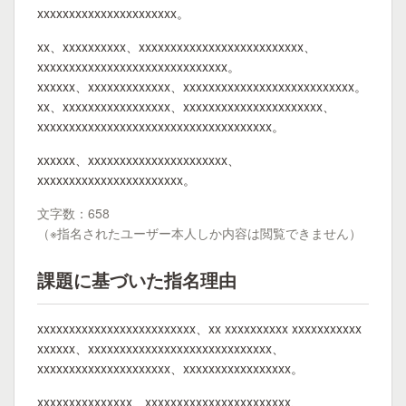
xxxxxxxxxxxxxxxxxxxxxx。
xx、xxxxxxxxxx、xxxxxxxxxxxxxxxxxxxxxxxxxx、
xxxxxxxxxxxxxxxxxxxxxxxxxxxxxx。
xxxxxx、xxxxxxxxxxxxx、xxxxxxxxxxxxxxxxxxxxxxxxxxx。
xx、xxxxxxxxxxxxxxxxx、xxxxxxxxxxxxxxxxxxxxxx、
xxxxxxxxxxxxxxxxxxxxxxxxxxxxxxxxxxxxx。
xxxxxx、xxxxxxxxxxxxxxxxxxxxxx、
xxxxxxxxxxxxxxxxxxxxxxx。
文字数：658
（※指名されたユーザー本人しか内容は閲覧できません）
課題に基づいた指名理由
xxxxxxxxxxxxxxxxxxxxxxxxx、xx xxxxxxxxxx xxxxxxxxxxx
xxxxxx、xxxxxxxxxxxxxxxxxxxxxxxxxxxxx、
xxxxxxxxxxxxxxxxxxxxx、xxxxxxxxxxxxxxxxx。
xxxxxxxxxxxxxxx、xxxxxxxxxxxxxxxxxxxxxxx、