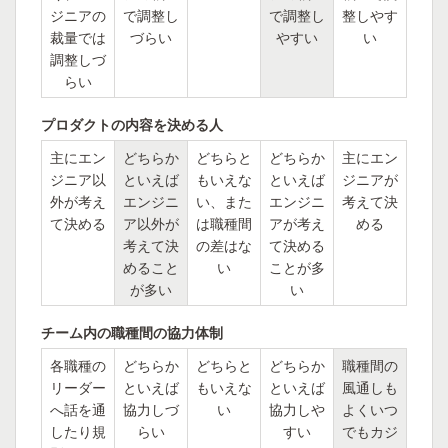
ジニアの
で調整し
で調整し
整しやす
裁量では
づらい
やすい
い
調整しづ
らい
プロダクトの内容を決める人
主にエン
どちらか
どちらと
どちらか
主にエン
ジニア以
といえば
もいえな
といえば
ジニアが
外が考え
エンジニ
い、また
エンジニ
考えて決
て決める
ア以外が
は職種間
アが考え
める
考えて決
の差はな
て決める
めること
い
ことが多
が多い
い
チーム内の職種間の協力体制
各職種の
どちらか
どちらと
どちらか
職種間の
リーダー
といえば
もいえな
といえば
風通しも
へ話を通
協力しづ
い
協力しや
よくいつ
したり規
らい
すい
でもカジ