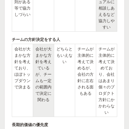
則がある
ュアルに
等で協力
相談しあ
しづらい
えるなど
協力しや
すい
チームの方針決定をする人
会社が大
会社が大
どちらと
チームが
チームが
まかな方
まかな方
もいえな
主体的に
主体的に
針を考え
針を考え
い
考えて決
考えて決
ており、
ている
めるが、
めてお
ほぼトッ
が、チー
会社の方
り、会社
プダウン
ムも一定
針に左右
はあまり
で決まる
の範囲内
される面
個々のプ
で決定に
もある
ロダクト
関わる
方針にか
かわらな
い
長期的価値の優先度