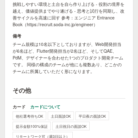
挑戦しやすい環境と土台を自ら作り上げる - 役割の境界を
越え、価値提供までやり遂げる - 思考と試行を同期し、改
善サイクルを高速に回す 参考：エンジニア Entrance
Book（https://recruit.soda-inc.jp/engineer）
備考
チーム規模は10名以下としておりますが、Web開発担当
が6名ほど、Flutter開発担当が2名ほど、そしてQAE、
PdM、デザイナーを合わせた1つのプロダクト開発チーム
です。 同様の構成のチームが他にも複数あり、どこかの
チームに所属していただく形になります。
その他
カード
カードについて
他社選考待ちOK
土日面談OK
平日夜の面談OK
提示金額100%保証
土日祝日の面談OK
リモートワーク可（週3日以上）