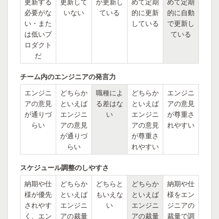
更新する
更新して
が更新し
めて定期
めて定期
必要がな
いない
ている
的に更新
的に自動
い・また
している
で更新し
は低いプ
ている
ロダクト
だ
チーム内のエンジニアの発言力
エンジニ
どちらか
職種によ
どちらか
エンジニ
アの意見
といえば
る差はな
といえば
アの意見
が通りづ
エンジニ
い
エンジニ
が尊重さ
らい
アの意見
アの意見
れやすい
が通りづ
が尊重さ
らい
れやすい
スケジュール調整のしやすさ
納期や仕
どちらか
どちらと
どちらか
納期や仕
様が優先
といえば
もいえな
といえば
様をエン
されやす
エンジニ
い
エンジニ
ジニアの
く、エン
アの裁量
アの裁量
裁量で調