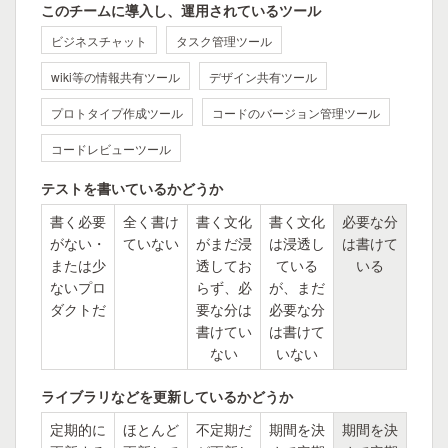
このチームに導入し、運用されているツール
ビジネスチャット
タスク管理ツール
wiki等の情報共有ツール
デザイン共有ツール
プロトタイプ作成ツール
コードのバージョン管理ツール
コードレビューツール
テストを書いているかどうか
書く必要
全く書け
書く文化
書く文化
必要な分
がない・
ていない
がまだ浸
は浸透し
は書けて
または少
透してお
ている
いる
ないプロ
らず、必
が、まだ
ダクトだ
要な分は
必要な分
書けてい
は書けて
ない
いない
ライブラリなどを更新しているかどうか
定期的に
ほとんど
不定期だ
期間を決
期間を決