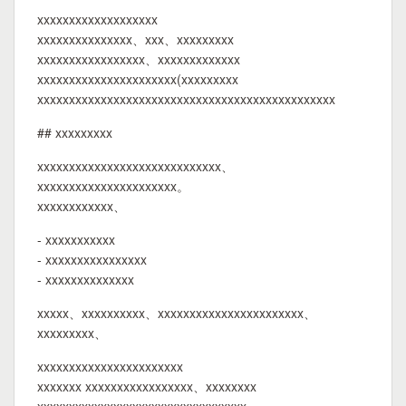
xxxxxxxxxxxxxxxxxxx
xxxxxxxxxxxxxxx、xxx、xxxxxxxxx
xxxxxxxxxxxxxxxxx、xxxxxxxxxxxxx
xxxxxxxxxxxxxxxxxxxxxx(xxxxxxxxx
xxxxxxxxxxxxxxxxxxxxxxxxxxxxxxxxxxxxxxxxxxxxxxx
## xxxxxxxxx
xxxxxxxxxxxxxxxxxxxxxxxxxxxxx、
xxxxxxxxxxxxxxxxxxxxxx。
xxxxxxxxxxxx、
- xxxxxxxxxxx
- xxxxxxxxxxxxxxxx
- xxxxxxxxxxxxxx
xxxxx、xxxxxxxxxx、xxxxxxxxxxxxxxxxxxxxxxx、
xxxxxxxxx、
xxxxxxxxxxxxxxxxxxxxxxx
xxxxxxx xxxxxxxxxxxxxxxxx、xxxxxxxx