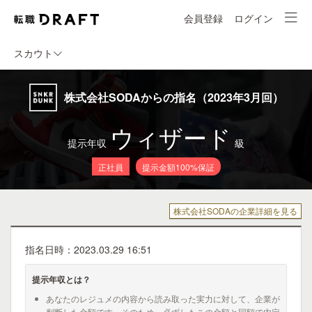
会員登録
ログイン
スカウト
株式会社SODAからの指名（2023年3月回）
ウィザード
提示年収
級
正社員
提示金額100%保証
株式会社SODAの企業詳細を見る
指名日時：2023.03.29 16:51
提示年収とは？
あなたのレジュメの内容から読み取った実力に対して、企業が
判断した金額です。そのため、必ずしもこの金額と同額で内定