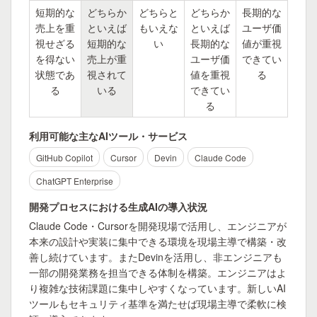
短期的な
どちらか
どちらと
どちらか
長期的な
売上を重
といえば
もいえな
といえば
ユーザ価
視せざる
短期的な
い
長期的な
値が重視
を得ない
売上が重
ユーザ価
できてい
状態であ
視されて
値を重視
る
る
いる
できてい
る
利用可能な主なAIツール・サービス
GitHub Copilot
Cursor
Devin
Claude Code
ChatGPT Enterprise
開発プロセスにおける生成AIの導入状況
Claude Code・Cursorを開発現場で活用し、エンジニアが
本来の設計や実装に集中できる環境を現場主導で構築・改
善し続けています。またDevinを活用し、非エンジニアも
一部の開発業務を担当できる体制を構築。エンジニアはよ
り複雑な技術課題に集中しやすくなっています。新しいAI
ツールもセキュリティ基準を満たせば現場主導で柔軟に検