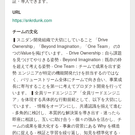
証・導入できます。
URL
https://snkrdunk.com
チームの文化
▍スニダン開発組織で大切にしていること 「Drive
Ownership」「Beyond Imagination」「One Team」 の3
つのValueを掲げています。 - Drive Ownership：自ら課題
を見つけてやりきる姿勢 - Beyond Imagination：既存の枠
を超えて考える姿勢 - One Team：チームで成果を出す姿
勢 エンジニアが特定の機能開発だけを担当するのではな
く、バリューストリーム全体にチームで向き合い、事業成
長に寄与することを第一に考えてプロダクト開発を行って
います。 ▍全員リードエンジニア 「全員リードエンジニ
ア」を体現する具体的な行動規範として、以下を大切にし
ています。 - 情報をオープンにし、共通認識を揃えて進む
- 多角的に検討し、本質的な解決策を導き出す - 迷ったら
即座に相談し、互いに助け合う - 個々の強みを活かし、チ
ームの成果を最大化する - 事象の背景にある Why を構造
的に捉える - 検証と学習を繰り返し、知見を標準化する -