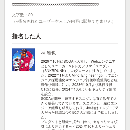
xxxxxxxxxxxxxxxxxxxxxxxxxxxxxxxxxxxxxxxxxxx
文字数：291
（※指名されたユーザー本人しか内容は閲覧できません）
指名した人
林 雅也
2020年10月にSODAへ入社し、Webエンジニア
としてスニーカー&トレカフリマ「スニダン
（SNKRDUNK）」のグロースに注力していまし
た。2022年1月よりVP of Engineeringとしてエン
ジニア採用強化やエンジニア評価制度整備など組
織作り領域に注力。2023年10月より執行役員
CTOに就任。2024年10月よりセキュリティ部署
を設立。
SODAが開発・運営するスニダンは直近数年で大
きく成長してきています。スニダンと一緒にエン
ジニア組織も成長しており、4年前はエンジニア2
人だった組織は今や50名の組織にまで拡大しまし
た。
プロダクトと組織の拡大に伴い、セキュリティ領
域により注力するべく2024年10月よりセキュリ