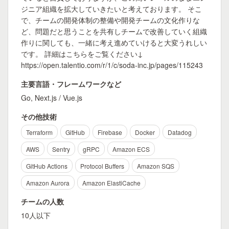
ジニア組織を拡大していきたいと考えております。 そこ
で、チームの開発体制の整備や開発チームの文化作りな
ど、問題だと思うことを共有しチームで改善していく組織
作りに関しても、一緒に考え進めていけると大変うれしい
です。 詳細はこちらをご覧ください↓
https://open.talentio.com/r/1/c/soda-inc.jp/pages/115243
主要言語・フレームワークなど
Go, Next.js / Vue.js
その他技術
Terraform
GitHub
Firebase
Docker
Datadog
AWS
Sentry
gRPC
Amazon ECS
GitHub Actions
Protocol Buffers
Amazon SQS
Amazon Aurora
Amazon ElastiCache
チームの人数
10人以下