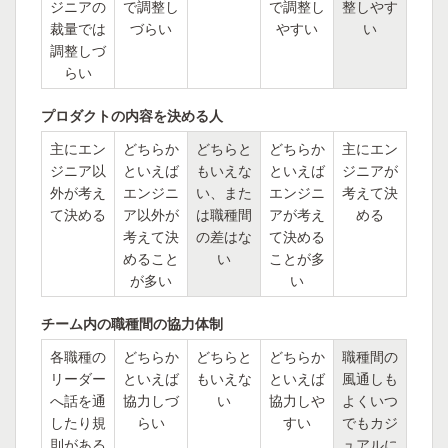
ジニアの
で調整し
で調整し
整しやす
裁量では
づらい
やすい
い
調整しづ
らい
プロダクトの内容を決める人
主にエン
どちらか
どちらと
どちらか
主にエン
ジニア以
といえば
もいえな
といえば
ジニアが
外が考え
エンジニ
い、また
エンジニ
考えて決
て決める
ア以外が
は職種間
アが考え
める
考えて決
の差はな
て決める
めること
い
ことが多
が多い
い
チーム内の職種間の協力体制
各職種の
どちらか
どちらと
どちらか
職種間の
リーダー
といえば
もいえな
といえば
風通しも
へ話を通
協力しづ
い
協力しや
よくいつ
したり規
らい
すい
でもカジ
則がある
ュアルに