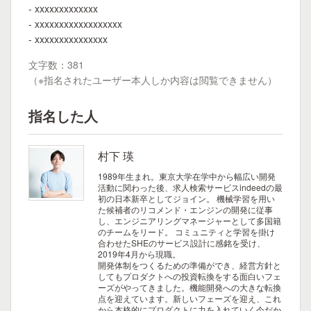
- xxxxxxxxxxxxx
- xxxxxxxxxxxxxxxxxx
- xxxxxxxxxxxxxxx
文字数：381
（※指名されたユーザー本人しか内容は閲覧できません）
指名した人
村下 瑛
1989年生まれ。東京大学在学中から幅広い開発
活動に関わった後、求人検索サービスindeedの最
初の日本新卒としてジョイン。 機械学習を用い
た候補者のリコメンド・エンジンの開発に従事
し、エンジニアリングマネージャーとして多国籍
のチームをリード。 コミュニティと学習を掛け
合わせたSHEのサービス設計に感銘を受け、
2019年4月から現職。
開発体制をつくるための準備ができ、経営方針と
してもプロダクトへの投資転換をする面白いフェ
ーズがやってきました。機能開発への大きな転換
点を迎えています。新しいフェーズを迎え、これ
から本格的にプロダクトに力を入れていく今だか