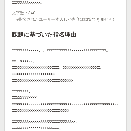
xxxxxxxxxxxxxx。
文字数：340
（※指名されたユーザー本人しか内容は閲覧できません）
課題に基づいた指名理由
xxxxxxxxxxxxx、、xxxxxxxxxxxxxxxxxxxxxxxxxxxxx。
xx、xxxxxx。
xxxxxxxxxxxxxxxxxxxxxxx、xxxxxxxxxxxxxxxxxx。
xxxxxxxxxxxxxxxxxxxxx、
xxxxxxxxxxxxxxxxxxxxxxxxxxxxxx
xxxxxxxx、
xxxxxxxxxxxx、
xxxxxxxxxxxxxxxxxxxxxxxxxxxxxxxxxxxxxxxxxxxxxxxxxxxx
xxxxxxxxxxxxxxxxxxxxxxxxxxxx
xxxxxxxxxxxxxxxxxxxxxxxxxxxxxxx、
xxxxxxxxxxxxxxxxxxxxxxx。