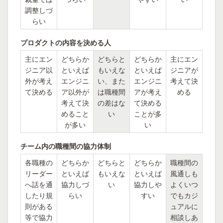
調整しづ
らい
プロダクトの内容を決める人
主にエン
どちらか
どちらと
どちらか
主にエン
ジニア以
といえば
もいえな
といえば
ジニアが
外が考え
エンジニ
い、また
エンジニ
考えて決
て決める
ア以外が
は職種間
アが考え
める
考えて決
の差はな
て決める
めること
い
ことが多
が多い
い
チーム内の職種間の協力体制
各職種の
どちらか
どちらと
どちらか
職種間の
リーダー
といえば
もいえな
といえば
風通しも
へ話を通
協力しづ
い
協力しや
よくいつ
したり規
らい
すい
でもカジ
則がある
ュアルに
等で協力
相談しあ