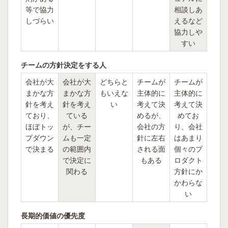
等で協力
相談しあ
しづらい
えるなど
協力しや
すい
チームの方針決定をする人
会社が大
会社が大
どちらと
チームが
チームが
まかな方
まかな方
もいえな
主体的に
主体的に
針を考え
針を考え
い
考えて決
考えて決
ており、
ている
めるが、
めてお
ほぼトッ
が、チー
会社の方
り、会社
プダウン
ムも一定
針に左右
はあまり
で決まる
の範囲内
される面
個々のプ
で決定に
もある
ロダクト
関わる
方針にか
かわらな
い
長期的価値の優先度