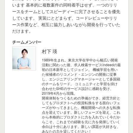
います 基本的に複数案件の同時着手はせず、一つのリリ
ースをチームとしてスピーディーに完了させることを優先
しています。 実装にとどまらず、コードレビューやリリ
ース作業など、相互に協力しあいながら開発を行っていた
だけます。
チームメンバー
村下 瑛
1989年生まれ。東京大学在学中から幅広い開発
活動に関わった後、求人検索サービスindeedの最
初の日本新卒としてジョイン。 機械学習を用い
た候補者のリコメンド・エンジンの開発に従事
し、エンジニアリングマネージャーとして多国籍
のチームをリード。 コミュニティと学習を掛け
合わせたSHEのサービス設計に感銘を受け、
2019年4月から現職。
開発体制をつくるための準備ができ、経営方針と
してもプロダクトへの投資転換をする面白いフェ
ーズがやってきました。機能開発への大きな転換
点を迎えています。新しいフェーズを迎え、これ
から本格的にプロダクトに力を入れていく今だか
らこそ、これまでの経験を元に力を発揮していく
余白は十分にあります。新しい課題が大好きな、
あなたの力を貸してください！