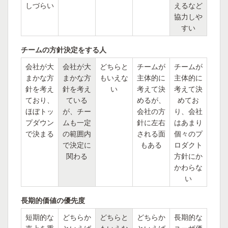
しづらい
えるなど
協力しや
すい
チームの方針決定をする人
会社が大
会社が大
どちらと
チームが
チームが
まかな方
まかな方
もいえな
主体的に
主体的に
針を考え
針を考え
い
考えて決
考えて決
ており、
ている
めるが、
めてお
ほぼトッ
が、チー
会社の方
り、会社
プダウン
ムも一定
針に左右
はあまり
で決まる
の範囲内
される面
個々のプ
で決定に
もある
ロダクト
関わる
方針にか
かわらな
い
長期的価値の優先度
短期的な
どちらか
どちらと
どちらか
長期的な