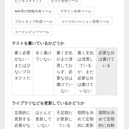
ビジネスチャット
タスク管理ツール
wiki等の情報共有ツール
デザイン共有ツール
プロトタイプ作成ツール
コードのバージョン管理ツール
コードレビューツール
テストを書いているかどうか
書く必要
全く書け
書く文化
書く文化
必要な分
がない・
ていない
がまだ浸
は浸透し
は書けて
または少
透してお
ている
いる
ないプロ
らず、必
が、まだ
ダクトだ
要な分は
必要な分
書けてい
は書けて
ない
いない
ライブラリなどを更新しているかどうか
定期的に
ほとんど
不定期だ
期間を決
期間を決
更新する
更新して
が更新し
めて定期
めて定期
必要がな
いない
ている
的に更新
的に自動