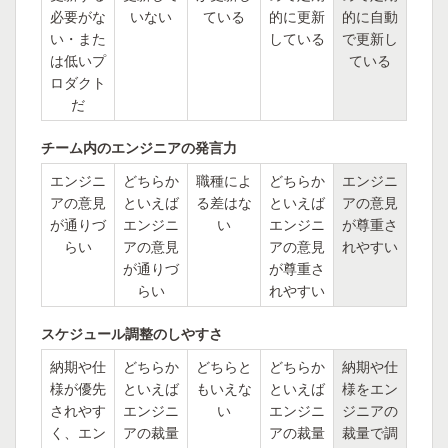
必要がな
いない
ている
的に更新
的に自動
い・また
している
で更新し
は低いプ
ている
ロダクト
だ
チーム内のエンジニアの発言力
エンジニ
どちらか
職種によ
どちらか
エンジニ
アの意見
といえば
る差はな
といえば
アの意見
が通りづ
エンジニ
い
エンジニ
が尊重さ
らい
アの意見
アの意見
れやすい
が通りづ
が尊重さ
らい
れやすい
スケジュール調整のしやすさ
納期や仕
どちらか
どちらと
どちらか
納期や仕
様が優先
といえば
もいえな
といえば
様をエン
されやす
エンジニ
い
エンジニ
ジニアの
く、エン
アの裁量
アの裁量
裁量で調