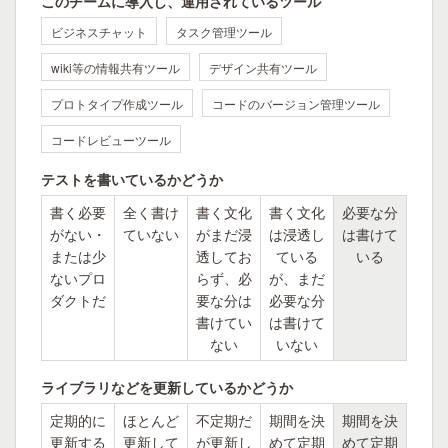
このチームに導入し、運用されているツール
ビジネスチャット
タスク管理ツール
wiki等の情報共有ツール
デザイン共有ツール
プロトタイプ作成ツール
コードのバージョン管理ツール
コードレビューツール
テストを書いているかどうか
書く必要
全く書け
書く文化
書く文化
必要な分
がない・
ていない
がまだ浸
は浸透し
は書けて
または少
透してお
ている
いる
ないプロ
らず、必
が、まだ
ダクトだ
要な分は
必要な分
書けてい
は書けて
ない
いない
ライブラリなどを更新しているかどうか
定期的に
ほとんど
不定期だ
期間を決
期間を決
更新する
更新して
が更新し
めて定期
めて定期