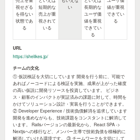
売上を重
といえば
もいえな
といえば
ユーザ価
視せざる
短期的な
い
長期的な
値が重視
を得ない
売上が重
ユーザ価
できてい
状態であ
視されて
値を重視
る
る
いる
できてい
る
URL
https://shelikes.jp/
チームの文化
① 仮説検証を大切にしています 開発を行う前に、可能で
あればノーコードによる検証を実施、成果が上がった確度
の高い仮説に開発リソースを投資しています。 ビジネ
ス・顧客のインパクトが実証済みの課題に対して、時間を
かけてソリューション設計・実装を行うことができます。
② Developer Experience / 技術負債解消を追求しています
開発を進めながらも、技術課題をコンスタントに解消して
います。 Railsバージョンの最新化から、React SPA ->
Nextjsへの移行など、メンバー主導で技術負債を積極的に
解消していける環境です。 ③ チームワークを大切にして