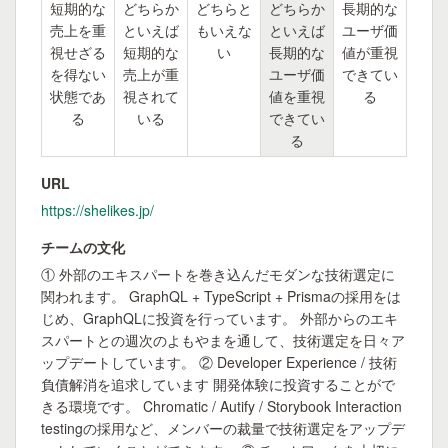
短期的な
どちらか
どちらと
どちらか
長期的な
売上を重
といえば
もいえな
といえば
ユーザ価
視せざる
短期的な
い
長期的な
値が重視
を得ない
売上が重
ユーザ価
できてい
状態であ
視されて
値を重視
る
る
いる
できてい
る
URL
https://shelikes.jp/
チームの文化
① 外部のエキスパートを巻き込んだモダンな技術選定に
関われます。 GraphQL + TypeScript + Prismaの採用をは
じめ、GraphQLに投資を行っています。 外部からのエキ
スパートとの週次のよもやまを通して、技術選定を日々ア
ップデートしています。 ② Developer Experience / 技術
負債解消を追求しています 開発体験に投資することがで
きる環境です。 Chromatic / Autify / Storybook Interaction
testingの採用など、メンバーの裁量で技術選定をアップデ