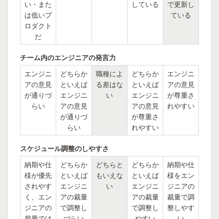
い・また
している
で更新し
は低いプ
ている
ロダクト
だ
チーム内のエンジニアの発言力
エンジニ
どちらか
職種によ
どちらか
エンジニ
アの意見
といえば
る差はな
といえば
アの意見
が通りづ
エンジニ
い
エンジニ
が尊重さ
らい
アの意見
アの意見
れやすい
が通りづ
が尊重さ
らい
れやすい
スケジュール調整のしやすさ
納期や仕
どちらか
どちらと
どちらか
納期や仕
様が優先
といえば
もいえな
といえば
様をエン
されやす
エンジニ
い
エンジニ
ジニアの
く、エン
アの裁量
アの裁量
裁量で調
ジニアの
で調整し
で調整し
整しやす
裁量では
づらい
やすい
い