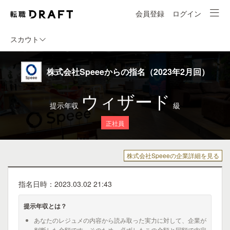
会員登録
ログイン
スカウト
株式会社Speeeからの指名（2023年2月回）
ウィザード
提示年収
級
正社員
株式会社Speeeの企業詳細を見る
指名日時：2023.03.02 21:43
提示年収とは？
あなたのレジュメの内容から読み取った実力に対して、企業が
判断した金額です。そのため、必ずしもこの金額と同額で内定