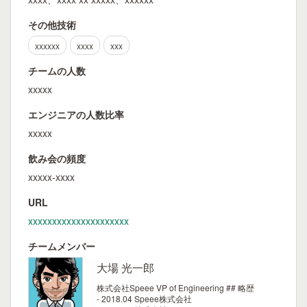
その他技術
xxxxxx
xxxx
xxx
チームの人数
xxxxx
エンジニアの人数比率
xxxxx
飲み会の頻度
xxxxx-xxxx
URL
xxxxxxxxxxxxxxxxxxxxx
チームメンバー
大場 光一郎
株式会社Speee VP of Engineering
## 略歴
- 2018.04 Speee株式会社