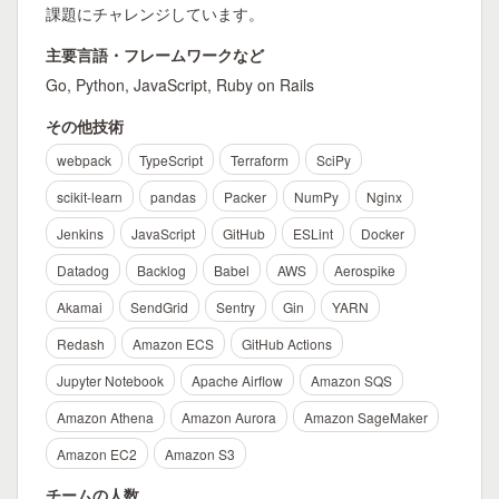
課題にチャレンジしています。
主要言語・フレームワークなど
Go, Python, JavaScript, Ruby on Rails
その他技術
webpack
TypeScript
Terraform
SciPy
scikit-learn
pandas
Packer
NumPy
Nginx
Jenkins
JavaScript
GitHub
ESLint
Docker
Datadog
Backlog
Babel
AWS
Aerospike
Akamai
SendGrid
Sentry
Gin
YARN
Redash
Amazon ECS
GitHub Actions
Jupyter Notebook
Apache Airflow
Amazon SQS
Amazon Athena
Amazon Aurora
Amazon SageMaker
Amazon EC2
Amazon S3
チームの人数