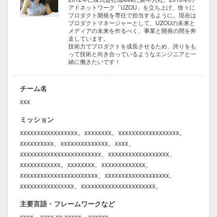
アドネットワーク「UZOU」を立ち上げ、徐々に
プロダクト開発を専任で担当するように。現在は
プロダクトマネージャーとして、UZOUの未来と
メディアの未来を作るべく、事業と開発の間を奔
走しています。
技術力でプロダクトを成長させるため、誇りをも
って技術と向き合っているようなエンジニアと一
緒に働きたいです！
チーム名
xxx
ミッション
xxxxxxxxxxxxxxxxx。xxxxxxxx。xxxxxxxxxxxxxxxxxx。
xxxxxxxxxx、xxxxxxxxxxxxxx。xxxx、
xxxxxxxxxxxxxxxxxxxxxxxx、xxxxxxxxxxxxxxxxxx、
xxxxxxxxxxxx。xxxxxxxx、xxxxxxxxxxxxx。
xxxxxxxxxxxxxxxxxxxxxxx、xxxxxxxxxxxxxxxxxxx、
xxxxxxxxxxxxxxxx、xxxxxxxxxxxxxxxxxxxxxx。
主要言語・フレームワークなど
xxxx、xxxx xx xxxxx、xxxxxx