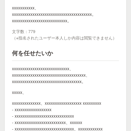
xxxxxxxxxxx、
xxxxxxxxxxxxxxxxxxxxxxxxxxxxxxxxxxxxxxx。
xxxxxxxxxxxxxxxxxxxxxxxxxxx。
文字数：779
（※指名されたユーザー本人しか内容は閲覧できません）
何を任せたいか
xxxxxxxxxxxxxxxxxxxxxxxxxxxx、
xxxxxxxxxxxxxxxxxxxxxxxxxxxxxxxxxxxx、
xxxxxxxxxxxxxxxxxxxxxxxxxxxxxxxxxx。
xxxxx、
xxxxxxxxxxxxxx、xxxxxxxxxxxxxxxxxx xxxxxxxxx
- xxxxxxxxxxxxxxxxxx
- xxxxxxxxxxxxxxxxxxxxxxxxxxxxx
- xxxxxxxxxxxxxxxxxxxxxxxxx、xxxxxx
- xxxxxxxxxxxxxxxxxxxxxxxxxxxxx、xxxxxxxxxxxx