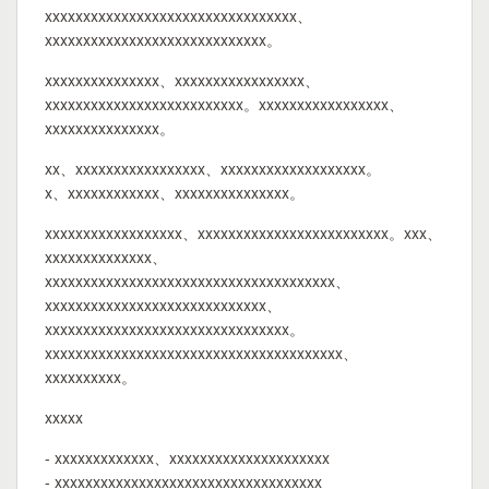
xxxxxxxxxxxxxxxxxxxxxxxxxxxxxxxxx、
xxxxxxxxxxxxxxxxxxxxxxxxxxxxx。
xxxxxxxxxxxxxxx、xxxxxxxxxxxxxxxxx、
xxxxxxxxxxxxxxxxxxxxxxxxxx。xxxxxxxxxxxxxxxxx、
xxxxxxxxxxxxxxx。
xx、xxxxxxxxxxxxxxxxx、xxxxxxxxxxxxxxxxxxx。
x、xxxxxxxxxxxx、xxxxxxxxxxxxxxx。
xxxxxxxxxxxxxxxxxx、xxxxxxxxxxxxxxxxxxxxxxxxx。xxx、
xxxxxxxxxxxxxx、
xxxxxxxxxxxxxxxxxxxxxxxxxxxxxxxxxxxxxx、
xxxxxxxxxxxxxxxxxxxxxxxxxxxxx、
xxxxxxxxxxxxxxxxxxxxxxxxxxxxxxxx。
xxxxxxxxxxxxxxxxxxxxxxxxxxxxxxxxxxxxxxx、
xxxxxxxxxx。
xxxxx
- xxxxxxxxxxxxx、xxxxxxxxxxxxxxxxxxxxx
- xxxxxxxxxxxxxxxxxxxxxxxxxxxxxxxxxxx