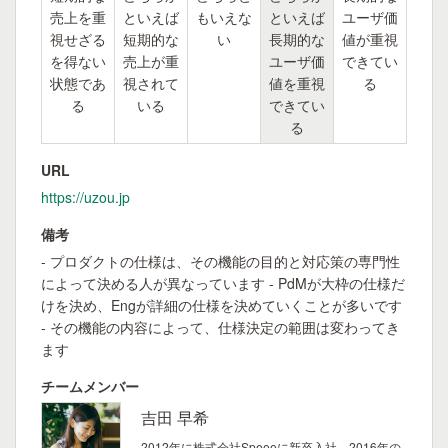
売上を重
といえば
もいえな
といえば
ユーザ価
視せざる
短期的な
い
長期的な
値が重視
を得ない
売上が重
ユーザ価
できてい
状態であ
視されて
値を重視
る
る
いる
できてい
る
URL
https://uzou.jp
備考
- プロダクトの仕様は、その機能の目的と対応策の専門性
によって決める人が異なっています - PdMが大枠の仕様だ
けを決め、Engが詳細の仕様を決めていくことが多いです
- その機能の内容によって、仕様決定の範囲は変わってき
ます
チームメンバー
吉田 早希
2012年に株式会社Speeeに新卒入社。2016年の