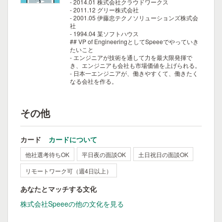
- 2014.01 株式会社クラウドワークス
- 2011.12 グリー株式会社
- 2001.05 伊藤忠テクノソリューションズ株式会
社
- 1994.04 某ソフトハウス
## VP of EngineeringとしてSpeeeでやっていき
たいこと
- エンジニアが技術を通して力を最大限発揮で
き、エンジニアも会社も市場価値を上げられる。
- 日本一エンジニアが、働きやすくて、働きたく
なる会社を作る。
その他
カード
カードについて
他社選考待ちOK
平日夜の面談OK
土日祝日の面談OK
リモートワーク可（週4日以上）
あなたとマッチする文化
株式会社Speeeの他の文化を見る