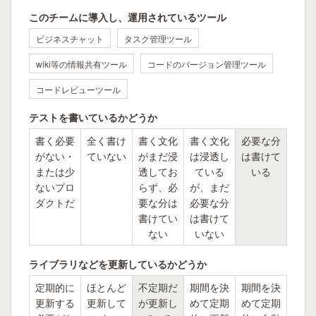
このチームに導入し、運用されているツール
ビジネスチャット
タスク管理ツール
wiki等の情報共有ツール
コードのバージョン管理ツール
コードレビューツール
テストを書いているかどうか
書く必要
全く書け
書く文化
書く文化
必要な分
がない・
ていない
がまだ浸
は浸透し
は書けて
または少
透してお
ている
いる
ないプロ
らず、必
が、まだ
ダクトだ
要な分は
必要な分
書けてい
は書けて
ない
いない
ライブラリなどを更新しているかどうか
定期的に
ほとんど
不定期だ
期間を決
期間を決
更新する
更新して
が更新し
めて定期
めて定期