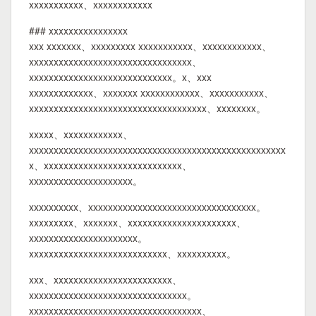
xxxxxxxxxxx、xxxxxxxxxxxx
### xxxxxxxxxxxxxxxx
xxx xxxxxxx、xxxxxxxxx xxxxxxxxxxx、xxxxxxxxxxxx、
xxxxxxxxxxxxxxxxxxxxxxxxxxxxxxxxx、
xxxxxxxxxxxxxxxxxxxxxxxxxxxxx。x、xxx
xxxxxxxxxxxxx、xxxxxxx xxxxxxxxxxxx、xxxxxxxxxxx、
xxxxxxxxxxxxxxxxxxxxxxxxxxxxxxxxxxxx、xxxxxxxx。
xxxxx、xxxxxxxxxxxx、
xxxxxxxxxxxxxxxxxxxxxxxxxxxxxxxxxxxxxxxxxxxxxxxxxxxx
x、xxxxxxxxxxxxxxxxxxxxxxxxxxxx、
xxxxxxxxxxxxxxxxxxxxx。
xxxxxxxxxx、xxxxxxxxxxxxxxxxxxxxxxxxxxxxxxxxxx。
xxxxxxxxx、xxxxxxx、xxxxxxxxxxxxxxxxxxxxxx、
xxxxxxxxxxxxxxxxxxxxxx。
xxxxxxxxxxxxxxxxxxxxxxxxxxxx、xxxxxxxxxx。
xxx、xxxxxxxxxxxxxxxxxxxxxxxx、
xxxxxxxxxxxxxxxxxxxxxxxxxxxxxxxx。
xxxxxxxxxxxxxxxxxxxxxxxxxxxxxxxxxxx、