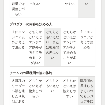
裁量では
づらい
やすい
い
調整しづ
らい
プロダクトの内容を決める人
主にエン
どちらか
どちらと
どちらか
主にエン
ジニア以
といえば
もいえな
といえば
ジニアが
外が考え
エンジニ
い、また
エンジニ
考えて決
て決める
ア以外が
は職種間
アが考え
める
考えて決
の差はな
て決める
めること
い
ことが多
が多い
い
チーム内の職種間の協力体制
各職種の
どちらか
どちらと
どちらか
職種間の
リーダー
といえば
もいえな
といえば
風通しも
へ話を通
協力しづ
い
協力しや
よくいつ
したり規
らい
すい
でもカジ
則がある
ュアルに