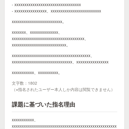
- xxxxxxxxxxxxxxxxxxxxxxxxxxxxxxxxx
- xxxxxxxxxxxxxxxx、xxxxxxxxxxxxxxxxxxxxxxxxx
xxxxxxxxxxxxxxxxxxxxxxxxx。
xxxxxxx、xxxxxxxxxxxxxx、
xxxxxxxxxxxxxxxxxxxxxxxxxxxxxxxxxxxx、
xxxxxxxxxxxxxxxxxxxxxxxxxxx。
xxxxxxxxxxxxxxxxxxxxxxxxxxxxxxxxxxxxxxx、
xxxxxxxxxxxxxxxxxxxxxxxxxxxxxx、xxxxxxxxxxxxxxxx
xxxxxxxxxxx、xxxxxxxxxx。
文字数：1802
（※指名されたユーザー本人しか内容は閲覧できません）
課題に基づいた指名理由
xxxxxxxxxxx、
xxxxxxxxxxxxxxxxxxxxxxxxxxxxxxxxxxxxxxxxxxxxxxxxxxxx