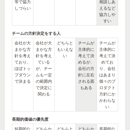
等で協力
相談しあ
しづらい
えるなど
協力しや
すい
チームの方針決定をする人
会社が大
会社が大
どちらと
チームが
チームが
まかな方
まかな方
もいえな
主体的に
主体的に
針を考え
針を考え
い
考えて決
考えて決
ており、
ている
めるが、
めてお
ほぼトッ
が、チー
会社の方
り、会社
プダウン
ムも一定
針に左右
はあまり
で決まる
の範囲内
される面
個々のプ
で決定に
もある
ロダクト
関わる
方針にか
かわらな
い
長期的価値の優先度
短期的な
どちらか
どちらと
どちらか
長期的な