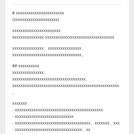
# xxxxxxxxxxxxxxxxxxxxxxx
(xxxxxxxxxxxxxxxxxxxxx)
xxxxxxxxxxxxxxxxxxxxxxx
xxxxxxxxxxxxxxx-xxxxxxxxxxxxxxxxxxxxxxxxxxxxxxxxx
xxxxxxxxxxxxxxx、xxxxxxxxxxxxxxxx、
xxxxxxxxxxxxxxxxxxxxxxxxxxxxxxxxx。
## xxxxxxxxxx
xxxxxxxxxxxxxxx、
xxxxxxxxxxxxxxxxxxxxxxxxxxxxxxxxxxx、
xxxxxxxxxxxxxxxxxxxxxxxxxxxxxxxxxxxxxxxxxxxxxxxxxxx
。
xxxxxxx
- xxxxxxxxxxxxxxxxxxxxxxxxxxxxxxxxxxxxxxxxxx
- xxxxxxxxxxxxxxxxxxxxxxxxxxxx
- xxxxxxxxxxxxxxxxxxxxxxxxxxxxxxxxxxxx、xxxxxxx、xxx
- xxxxxxxxxxxxxxxxxxxxxxxxxxxxxxxx、xx