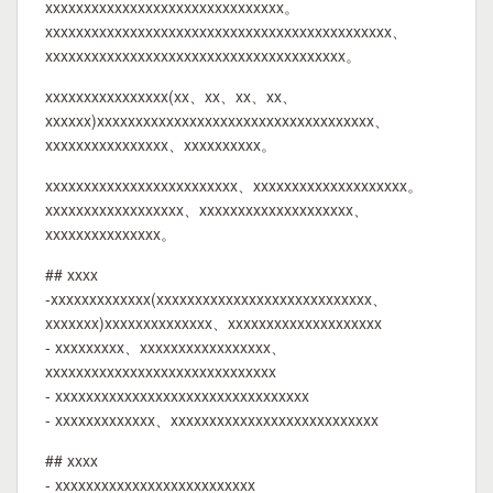
xxxxxxxxxxxxxxxxxxxxxxxxxxxxxxx。
xxxxxxxxxxxxxxxxxxxxxxxxxxxxxxxxxxxxxxxxxxxxx、
xxxxxxxxxxxxxxxxxxxxxxxxxxxxxxxxxxxxxxx。
xxxxxxxxxxxxxxxx(xx、xx、xx、xx、
xxxxxx)xxxxxxxxxxxxxxxxxxxxxxxxxxxxxxxxxxxx、
xxxxxxxxxxxxxxxx、xxxxxxxxxx。
xxxxxxxxxxxxxxxxxxxxxxxxx、xxxxxxxxxxxxxxxxxxxx。
xxxxxxxxxxxxxxxxxx、xxxxxxxxxxxxxxxxxxxx、
xxxxxxxxxxxxxxx。
## xxxx
-xxxxxxxxxxxxx(xxxxxxxxxxxxxxxxxxxxxxxxxxxx、
xxxxxxx)xxxxxxxxxxxxxx、xxxxxxxxxxxxxxxxxxxx
- xxxxxxxxx、xxxxxxxxxxxxxxxxx、
xxxxxxxxxxxxxxxxxxxxxxxxxxxxxx
- xxxxxxxxxxxxxxxxxxxxxxxxxxxxxxxxx
- xxxxxxxxxxxxx、xxxxxxxxxxxxxxxxxxxxxxxxxxx
## xxxx
- xxxxxxxxxxxxxxxxxxxxxxxxxx