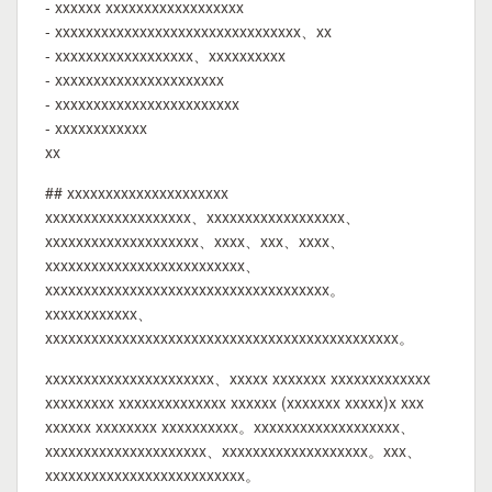
- xxxxxx xxxxxxxxxxxxxxxxxx
- xxxxxxxxxxxxxxxxxxxxxxxxxxxxxxxx、xx
- xxxxxxxxxxxxxxxxxx、xxxxxxxxxx
- xxxxxxxxxxxxxxxxxxxxxx
- xxxxxxxxxxxxxxxxxxxxxxxx
- xxxxxxxxxxxx
xx
## xxxxxxxxxxxxxxxxxxxxx
xxxxxxxxxxxxxxxxxxx、xxxxxxxxxxxxxxxxxx、
xxxxxxxxxxxxxxxxxxxx、xxxx、xxx、xxxx、
xxxxxxxxxxxxxxxxxxxxxxxxxx、
xxxxxxxxxxxxxxxxxxxxxxxxxxxxxxxxxxxxx。
xxxxxxxxxxxx、
xxxxxxxxxxxxxxxxxxxxxxxxxxxxxxxxxxxxxxxxxxxxxx。
xxxxxxxxxxxxxxxxxxxxxx、xxxxx xxxxxxx xxxxxxxxxxxxx
xxxxxxxxx xxxxxxxxxxxxxx xxxxxx (xxxxxxx xxxxx)x xxx
xxxxxx xxxxxxxx xxxxxxxxxx。xxxxxxxxxxxxxxxxxxx、
xxxxxxxxxxxxxxxxxxxxx、xxxxxxxxxxxxxxxxxxx。xxx、
xxxxxxxxxxxxxxxxxxxxxxxxxx。