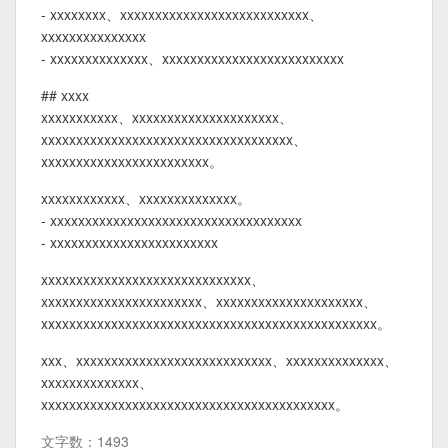
- xxxxxxxx、xxxxxxxxxxxxxxxxxxxxxxxxxxx、
xxxxxxxxxxxxxxx
- xxxxxxxxxxxxxx、xxxxxxxxxxxxxxxxxxxxxxxxxx
## xxxx
xxxxxxxxxxx、xxxxxxxxxxxxxxxxxxxxx、
xxxxxxxxxxxxxxxxxxxxxxxxxxxxxxxxxxxx、
xxxxxxxxxxxxxxxxxxxxxxxx。
xxxxxxxxxxxx、xxxxxxxxxxxxxx。
- xxxxxxxxxxxxxxxxxxxxxxxxxxxxxxxxxxxx
- xxxxxxxxxxxxxxxxxxxxxxxx
xxxxxxxxxxxxxxxxxxxxxxxxxxxxxx、
xxxxxxxxxxxxxxxxxxxxxxx、xxxxxxxxxxxxxxxxxxxxx、
xxxxxxxxxxxxxxxxxxxxxxxxxxxxxxxxxxxxxxxxxxxxxxxx。
xxx、xxxxxxxxxxxxxxxxxxxxxxxxxxxx、xxxxxxxxxxxxxx、
xxxxxxxxxxxxxx、
xxxxxxxxxxxxxxxxxxxxxxxxxxxxxxxxxxxxxxxxxx。
文字数：1493